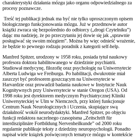
charakterystyki działania mózgu jako organu odpowiedzialnego za
procesy poznawcze.
Treść tej publikacji jednak ma być nie tylko uproszczonym opisem
biologicznego funkcjonowania mózgu. Już w przedmowie autor
książki zwraca się bezpośrednio do odbiorcy („drogi Czytelniku”)
dając mu nadzieję, że po przeczytaniu jej dowie się jak „sprawnie
posługiwać się swoim mózgiem”. Można by więc odnieść wrażenie,
że będzie to pewnego rodzaju poradnik z kategorii self-help.
Manfred Spitzer, urodzony w 1958 roku, posiada tytuł naukowy
profesora doktora habilitowanego w dziedzinie psychiatrii.
Studiował medycynę, filozofię oraz psychologię na Uniwersytecie
Alberta Ludwiga we Freiburgu. Po habilitacji, dwukrotnie miał
zaszczyt być profesorem goszczącym na Uniwersytecie w
Harvardzie oraz prowadził badania naukowe w Instytucie Nauk
Kognitywnych przy Uniwersytecie w stanie Oregon (USA). Od
1998 roku jest dyrektorem medycznym Psychiatrycznej Kliniki
Uniwersyteckiej w Ulm w Niemczech, przy której funkcjonuje
Centrum Nauk Neurologicznych i Uczenia, skupiające swą
działalność wokół neurodydaktyki. Manfred Spitzer, po objęciu
funkcji redaktora naczelnego czasopisma „Zeitschrift für
interdisziplinäre Fortbildung Nervenheilkunde” od 2000 roku
regularnie publikuje teksty z dziedziny neuropsychologii. Ponadto
napisał wiele książek poświęconych tematyce mózgu w kontekście