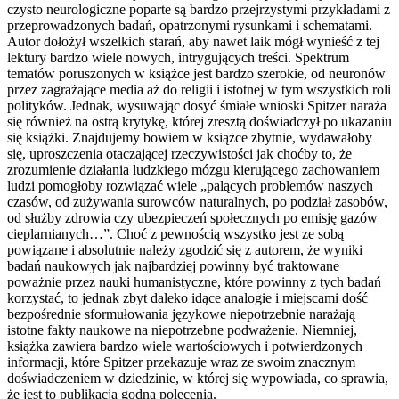
czysto neurologiczne poparte są bardzo przejrzystymi przykładami z
przeprowadzonych badań, opatrzonymi rysunkami i schematami.
Autor dołożył wszelkich starań, aby nawet laik mógł wynieść z tej
lektury bardzo wiele nowych, intrygujących treści. Spektrum
tematów poruszonych w książce jest bardzo szerokie, od neuronów
przez zagrażające media aż do religii i istotnej w tym wszystkich roli
polityków. Jednak, wysuwając dosyć śmiałe wnioski Spitzer naraża
się również na ostrą krytykę, której zresztą doświadczył po ukazaniu
się książki. Znajdujemy bowiem w książce zbytnie, wydawałoby
się, uproszczenia otaczającej rzeczywistości jak choćby to, że
zrozumienie działania ludzkiego mózgu kierującego zachowaniem
ludzi pomogłoby rozwiązać wiele „palących problemów naszych
czasów, od zużywania surowców naturalnych, po podział zasobów,
od służby zdrowia czy ubezpieczeń społecznych po emisję gazów
cieplarnianych…”. Choć z pewnością wszystko jest ze sobą
powiązane i absolutnie należy zgodzić się z autorem, że wyniki
badań naukowych jak najbardziej powinny być traktowane
poważnie przez nauki humanistyczne, które powinny z tych badań
korzystać, to jednak zbyt daleko idące analogie i miejscami dość
bezpośrednie sformułowania językowe niepotrzebnie narażają
istotne fakty naukowe na niepotrzebne podważenie. Niemniej,
książka zawiera bardzo wiele wartościowych i potwierdzonych
informacji, które Spitzer przekazuje wraz ze swoim znacznym
doświadczeniem w dziedzinie, w której się wypowiada, co sprawia,
że jest to publikacja godna polecenia.