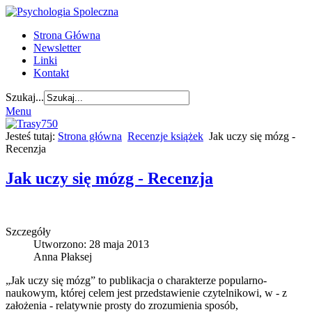
Strona Główna
Newsletter
Linki
Kontakt
Szukaj...
Menu
Jesteś tutaj:
Strona główna
Recenzje książek
Jak uczy się mózg -
Recenzja
Jak uczy się mózg - Recenzja
Szczegóły
Utworzono: 28 maja 2013
Anna Płaksej
„Jak uczy się mózg” to publikacja o charakterze popularno-
naukowym, której celem jest przedstawienie czytelnikowi, w - z
założenia - relatywnie prosty do zrozumienia sposób,