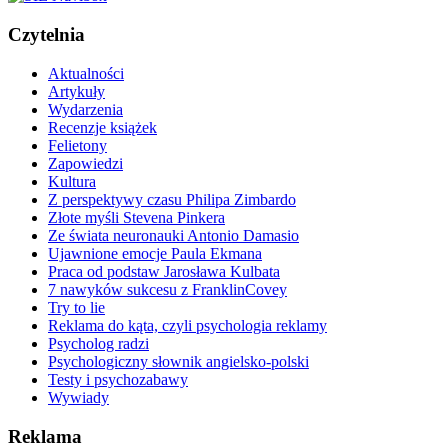
Czytelnia
Aktualności
Artykuły
Wydarzenia
Recenzje książek
Felietony
Zapowiedzi
Kultura
Z perspektywy czasu Philipa Zimbardo
Złote myśli Stevena Pinkera
Ze świata neuronauki Antonio Damasio
Ujawnione emocje Paula Ekmana
Praca od podstaw Jarosława Kulbata
7 nawyków sukcesu z FranklinCovey
Try to lie
Reklama do kąta, czyli psychologia reklamy
Psycholog radzi
Psychologiczny słownik angielsko-polski
Testy i psychozabawy
Wywiady
Reklama