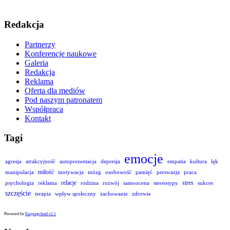
Redakcja
Partnerzy
Konferencje naukowe
Galeria
Redakcja
Reklama
Oferta dla mediów
Pod naszym patronatem
Współpraca
Kontakt
Tagi
emocje
agresja
atrakcyjność
autoprezentacja
depresja
empatia
kultura
lęk
miłość
manipulacja
motywacja
mózg
osobowość
pamięć
perswazja
praca
relacje
stres
psychologia
reklama
rodzina
rozwój
samoocena
stereotypy
sukces
szczęście
terapia
wpływ społeczny
zachowanie
zdrowie
Powered by
Easytagcloud v2.1