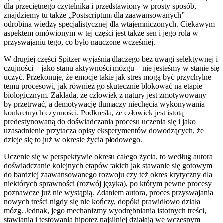
dla przeciętnego czytelnika i przedstawiony w prosty sposób,
znajdziemy tu także „Postscriptum dla zaawansowanych” –
odrobina wiedzy specjalistycznej dla wtajemniczonych. Ciekawym
aspektem omówionym w tej części jest także sen i jego rola w
przyswajaniu tego, co było nauczone wcześniej.
W drugiej części Spitzer wyjaśnia dlaczego bez uwagi selektywnej i
czujności – jako stanu aktywności mózgu – nie jesteśmy w stanie się
uczyć. Przekonuje, że emocje takie jak stres mogą być przychylne
temu procesowi, jak również go skutecznie blokować na etapie
biologicznym. Zakłada, że człowiek z natury jest zmotywowany –
by przetrwać, a demotywację tłumaczy niechęcia wykonywania
konkretnych czynności. Podkreśla, że człowiek jest istotą
predestynowaną do doświadczania procesu uczenia się i jako
uzasadnienie przytacza opisy eksperymentów dowodzących, że
dzieje się to już w okresie życia płodowego.
Uczenie się w perspektywie okresu całego życia, to według autora
doświadczanie kolejnych etapów takich jak stawanie się gotowym
do bardziej zaawansowanego rozwoju czy też okres krytyczny dla
niektórych sprawności (rozwój języka), po którym pewne procesy
poznawcze już nie wystąpią. Zdaniem autora, proces przyswajania
nowych treści nigdy się nie kończy, dopóki prawidłowo działa
mózg. Jednak, jego mechanizmy wyodrębniania istotnych treści,
stawiania i testowania hipotez najsilniej działają we wczesnym