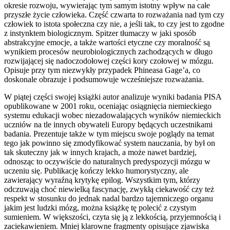
okresie rozwoju, wywierając tym samym istotny wpływ na całe
przyszłe życie człowieka. Część czwarta to rozważania nad tym czy
człowiek to istota społeczna czy nie, a jeśli tak, to czy jest to zgodne
z instynktem biologicznym. Spitzer tłumaczy w jaki sposób
abstrakcyjne emocje, a także wartości etyczne czy moralność są
wynikiem procesów neurobiologicznych zachodzących w długo
rozwijającej się nadoczodołowej części kory czołowej w mózgu.
Opisuje przy tym niezwykły przypadek Phineasa Gage’a, co
doskonale obrazuje i podsumowuje wcześniejsze rozważania.
W piątej części swojej książki autor analizuje wyniki badania PISA
opublikowane w 2001 roku, oceniając osiągnięcia niemieckiego
systemu edukacji wobec niezadowalających wyników niemieckich
uczniów na tle innych obywateli Europy będących uczestnikami
badania. Prezentuje także w tym miejscu swoje poglądy na temat
tego jak powinno się zmodyfikować system nauczania, by był on
tak skuteczny jak w innych krajach, a może nawet bardziej,
odnosząc to oczywiście do naturalnych predyspozycji mózgu w
uczeniu się. Publikację kończy lekko humorystyczny, ale
zawierający wyraźną krytykę epilog. Wszystkim tym, którzy
odczuwają choć niewielką fascynację, zwykłą ciekawość czy też
respekt w stosunku do jednak nadal bardzo tajemniczego organu
jakim jest ludzki mózg, można książkę tę polecić z czystym
sumieniem. W większości, czyta się ją z lekkością, przyjemnością i
zaciekawieniem. Mniej klarowne fragmenty opisujące zjawiska