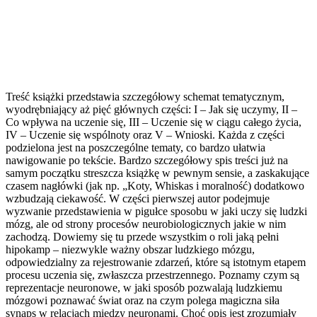
Treść książki przedstawia szczegółowy schemat tematycznym,
wyodrębniający aż pięć głównych części: I – Jak się uczymy, II –
Co wpływa na uczenie się, III – Uczenie się w ciągu całego życia,
IV – Uczenie się wspólnoty oraz V – Wnioski. Każda z części
podzielona jest na poszczególne tematy, co bardzo ułatwia
nawigowanie po tekście. Bardzo szczegółowy spis treści już na
samym początku streszcza książkę w pewnym sensie, a zaskakujące
czasem nagłówki (jak np. „Koty, Whiskas i moralność) dodatkowo
wzbudzają ciekawość. W części pierwszej autor podejmuje
wyzwanie przedstawienia w pigułce sposobu w jaki uczy się ludzki
mózg, ale od strony procesów neurobiologicznych jakie w nim
zachodzą. Dowiemy się tu przede wszystkim o roli jaką pełni
hipokamp – niezwykle ważny obszar ludzkiego mózgu,
odpowiedzialny za rejestrowanie zdarzeń, które są istotnym etapem
procesu uczenia się, zwłaszcza przestrzennego. Poznamy czym są
reprezentacje neuronowe, w jaki sposób pozwalają ludzkiemu
mózgowi poznawać świat oraz na czym polega magiczna siła
synaps w relacjach między neuronami. Choć opis jest zrozumiały