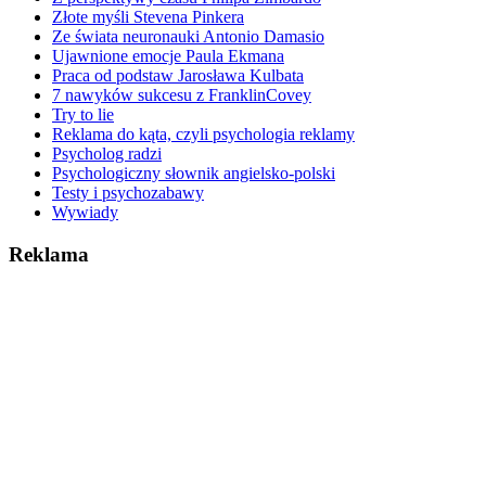
Złote myśli Stevena Pinkera
Ze świata neuronauki Antonio Damasio
Ujawnione emocje Paula Ekmana
Praca od podstaw Jarosława Kulbata
7 nawyków sukcesu z FranklinCovey
Try to lie
Reklama do kąta, czyli psychologia reklamy
Psycholog radzi
Psychologiczny słownik angielsko-polski
Testy i psychozabawy
Wywiady
Reklama