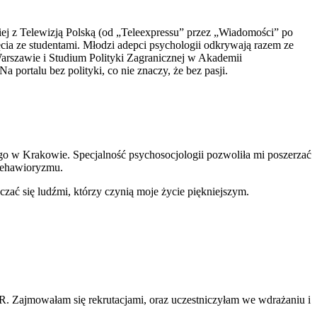
ej z Telewizją Polską (od „Teleexpressu” przez „Wiadomości” po
ia ze studentami. Młodzi adepci psychologii odkrywają razem ze
arszawie i Studium Polityki Zagranicznej w Akademii
 portalu bez polityki, co nie znaczy, że bez pasji.
o w Krakowie. Specjalność psychosocjologii pozwoliła mi poszerzać
 behawioryzmu.
czać się ludźmi, którzy czynią moje życie piękniejszym.
HR. Zajmowałam się rekrutacjami, oraz uczestniczyłam we wdrażaniu i