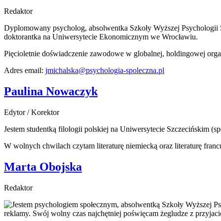
Redaktor
Dyplomowany psycholog, absolwentka Szkoły Wyższej Psychologii Spo
doktorantka na Uniwersytecie Ekonomicznym we Wrocławiu.
Pięcioletnie doświadczenie zawodowe w globalnej, holdingowej orga
Adres email:
jmichalska@psychologia-spoleczna.pl
Paulina Nowaczyk
Edytor / Korektor
Jestem studentką filologii polskiej na Uniwersytecie Szczecińskim (
W wolnych chwilach czytam literaturę niemiecką oraz literaturę francu
Marta Obojska
Redaktor
Jestem psychologiem społecznym, absolwentką Szkoły Wyższej Psy
reklamy. Swój wolny czas najchętniej poświęcam żegludze z przyjac