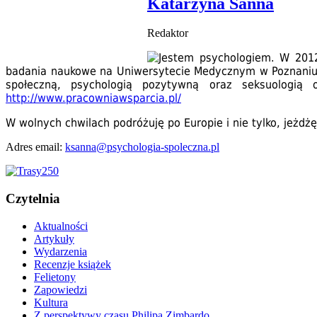
Katarzyna Sanna
Redaktor
Jestem psychologiem. W 2012
badania naukowe na Uniwersytecie Medycznym w Poznaniu z
społeczną, psychologią pozytywną oraz seksuologią
http://www.pracowniawsparcia.pl/
W wolnych chwilach podróżuję po Europie i nie tylko, jeżd
Adres email:
ksanna@psychologia-spoleczna.pl
Czytelnia
Aktualności
Artykuły
Wydarzenia
Recenzje książek
Felietony
Zapowiedzi
Kultura
Z perspektywy czasu Philipa Zimbardo