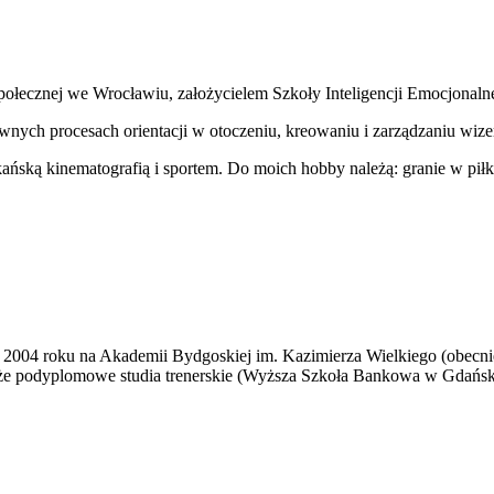
ołecznej we Wrocławiu, założycielem Szkoły Inteligencji Emocjonalne
ywnych procesach orientacji w otoczeniu, kreowaniu i zarządzaniu wize
rykańską kinematografią i sportem. Do moich hobby należą: granie w pi
2004 roku na Akademii Bydgoskiej im. Kazimierza Wielkiego (obecnie
także podyplomowe studia trenerskie (Wyższa Szkoła Bankowa w Gdańs