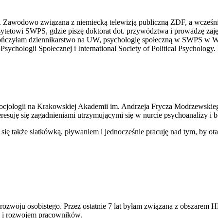
. Zawodowo związana z niemiecką telewizją publiczną ZDF, a wcześni
etowi SWPS, gdzie piszę doktorat dot. przywództwa i prowadzę zajęc
Ukończyłam dziennikarstwo na UW, psychologię społeczną w SWPS w W
ologii Społecznej i International Society of Political Psychology. Na
cjologii na Krakowskiej Akademii im. Andrzeja Frycza Modrzewskieg
eresuję się zagadnieniami utrzymującymi się w nurcie psychoanalizy i
się także siatkówką, pływaniem i jednocześnie pracuję nad tym, by ota
rozwoju osobistego. Przez ostatnie 7 lat byłam związana z obszarem 
m i rozwojem pracowników.