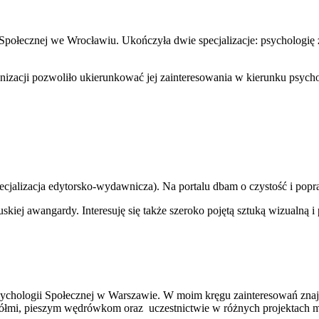
łecznej we Wrocławiu. Ukończyła dwie specjalizacje: psychologię za
nizacji pozwoliło ukierunkować jej zainteresowania w kierunku psycho
specjalizacja edytorsko-wydawnicza). Na portalu dbam o czystość i po
skiej awangardy. Interesuję się także szeroko pojętą sztuką wizualną i
chologii Społecznej w Warszawie. W moim kręgu zainteresowań znajdu
iółmi, pieszym wędrówkom oraz uczestnictwie w różnych projektach mu