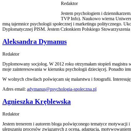
Redaktor
Jestem psychologiem i dziennikarzem
TVP Info). Naukowo wierna Uniwersyt
mną tajemnice psychologii społecznej i marketingu politycznego. 
Dyplomatycznej PISM. Jestem Członkiem Polskiego Stowarzyszenia Psych
Aleksandra Dymanus
Redaktor
Dyplomowany socjolog. W 2012 roku otrzymałam stopień magistra so
moje zainteresowania w kierunku psychologii dziecięcej. Ponadto int
W wolnych chwilach poświęcam się malarstwu i fotografii. Interesuję 
Adres email:
adymanus@psychologia-spoleczna.pl
Agnieszka Kręblewska
Redaktor
Jestem trenerem i autorem bloga poświęconego tematyce motywacji i 
ulepszaniu procesów związanych z oceną, adaptacją, motywowanie