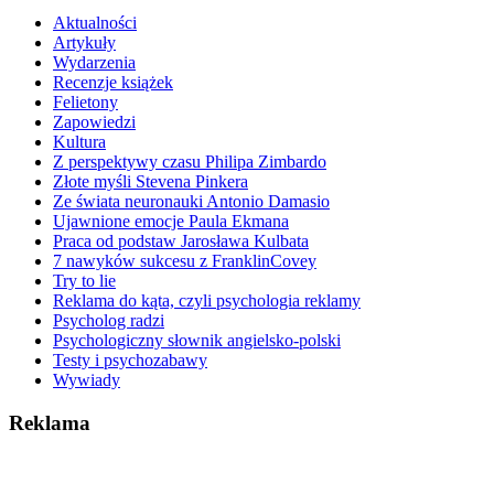
Aktualności
Artykuły
Wydarzenia
Recenzje książek
Felietony
Zapowiedzi
Kultura
Z perspektywy czasu Philipa Zimbardo
Złote myśli Stevena Pinkera
Ze świata neuronauki Antonio Damasio
Ujawnione emocje Paula Ekmana
Praca od podstaw Jarosława Kulbata
7 nawyków sukcesu z FranklinCovey
Try to lie
Reklama do kąta, czyli psychologia reklamy
Psycholog radzi
Psychologiczny słownik angielsko-polski
Testy i psychozabawy
Wywiady
Reklama