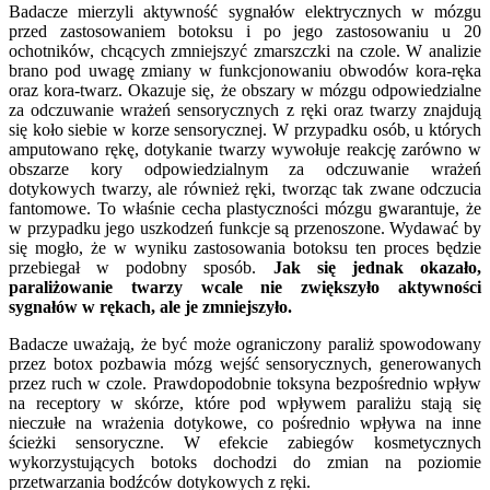
Badacze mierzyli aktywność sygnałów elektrycznych w mózgu
przed zastosowaniem botoksu i po jego zastosowaniu u 20
ochotników, chcących zmniejszyć zmarszczki na czole. W analizie
brano pod uwagę zmiany w funkcjonowaniu obwodów kora-ręka
oraz kora-twarz. Okazuje się, że obszary w mózgu odpowiedzialne
za odczuwanie wrażeń sensorycznych z ręki oraz twarzy znajdują
się koło siebie w korze sensorycznej. W przypadku osób, u których
amputowano rękę, dotykanie twarzy wywołuje reakcję zarówno w
obszarze kory odpowiedzialnym za odczuwanie wrażeń
dotykowych twarzy, ale również ręki, tworząc tak zwane odczucia
fantomowe. To właśnie cecha plastyczności mózgu gwarantuje, że
w przypadku jego uszkodzeń funkcje są przenoszone. Wydawać by
się mogło, że w wyniku zastosowania botoksu ten proces będzie
przebiegał w podobny sposób.
Jak się jednak okazało,
paraliżowanie twarzy wcale nie zwiększyło aktywności
sygnałów w rękach, ale je zmniejszyło.
Badacze uważają, że być może ograniczony paraliż spowodowany
przez botox pozbawia mózg wejść sensorycznych, generowanych
przez ruch w czole. Prawdopodobnie toksyna bezpośrednio wpływ
na receptory w skórze, które pod wpływem paraliżu stają się
nieczułe na wrażenia dotykowe, co pośrednio wpływa na inne
ścieżki sensoryczne. W efekcie zabiegów kosmetycznych
wykorzystujących botoks dochodzi do zmian na poziomie
przetwarzania bodźców dotykowych z ręki.