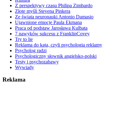
Z perspektywy czasu Philipa Zimbardo
Złote myśli Stevena Pinkera
Ze świata neuronauki Antonio Damasio
Ujawnione emocje Paula Ekmana
Praca od podstaw Jarosława Kulbata
7 nawyków sukcesu z FranklinCovey
Try to lie
Reklama do kąta, czyli psychologia reklamy
Psycholog radzi
Psychologiczny słownik angielsko-polski
Testy i psychozabawy
Wywiady
Reklama