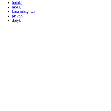
botoks
mózg
kora mózgowa
piękno
dotyk