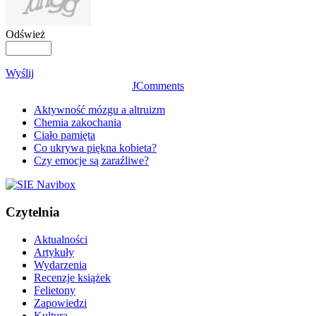
Odśwież
Wyślij
JComments
Aktywność mózgu a altruizm
Chemia zakochania
Ciało pamięta
Co ukrywa piękna kobieta?
Czy emocje są zaraźliwe?
Czytelnia
Aktualności
Artykuły
Wydarzenia
Recenzje książek
Felietony
Zapowiedzi
Kultura