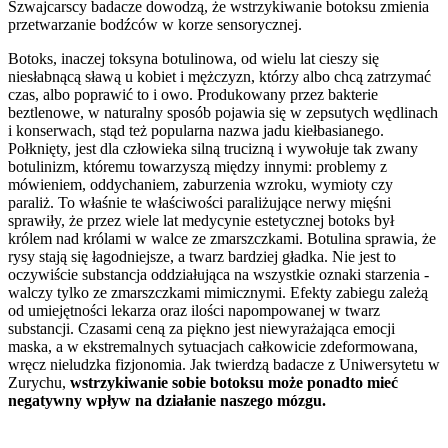
Szwajcarscy badacze dowodzą, że wstrzykiwanie botoksu zmienia
przetwarzanie bodźców w korze sensorycznej.
Botoks, inaczej toksyna botulinowa, od wielu lat cieszy się
niesłabnącą sławą u kobiet i mężczyzn, którzy albo chcą zatrzymać
czas, albo poprawić to i owo. Produkowany przez bakterie
beztlenowe, w naturalny sposób pojawia się w zepsutych wędlinach
i konserwach, stąd też popularna nazwa jadu kiełbasianego.
Połknięty, jest dla człowieka silną trucizną i wywołuje tak zwany
botulinizm, któremu towarzyszą między innymi: problemy z
mówieniem, oddychaniem, zaburzenia wzroku, wymioty czy
paraliż. To właśnie te właściwości paraliżujące nerwy mięśni
sprawiły, że przez wiele lat medycynie estetycznej botoks był
królem nad królami w walce ze zmarszczkami. Botulina sprawia, że
rysy stają się łagodniejsze, a twarz bardziej gładka. Nie jest to
oczywiście substancja oddziałująca na wszystkie oznaki starzenia -
walczy tylko ze zmarszczkami mimicznymi. Efekty zabiegu zależą
od umiejętności lekarza oraz ilości napompowanej w twarz
substancji. Czasami ceną za piękno jest niewyrażająca emocji
maska, a w ekstremalnych sytuacjach całkowicie zdeformowana,
wręcz nieludzka fizjonomia. Jak twierdzą badacze z Uniwersytetu w
Zurychu,
wstrzykiwanie sobie botoksu może ponadto mieć
negatywny wpływ na działanie naszego mózgu.