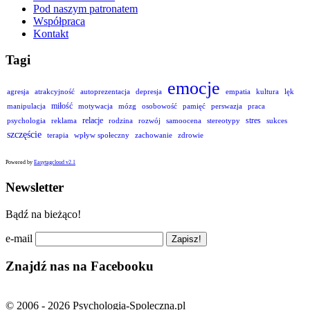
Pod naszym patronatem
Współpraca
Kontakt
Tagi
emocje
agresja
atrakcyjność
autoprezentacja
depresja
empatia
kultura
lęk
miłość
manipulacja
motywacja
mózg
osobowość
pamięć
perswazja
praca
relacje
stres
psychologia
reklama
rodzina
rozwój
samoocena
stereotypy
sukces
szczęście
terapia
wpływ społeczny
zachowanie
zdrowie
Powered by
Easytagcloud v2.1
Newsletter
Bądź na bieżąco!
e-mail
Znajdź nas na Facebooku
© 2006 - 2026 Psychologia-Spoleczna.pl