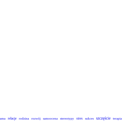
szczęście
relacje
stres
lama
rodzina
rozwój
samoocena
stereotypy
sukces
terapia