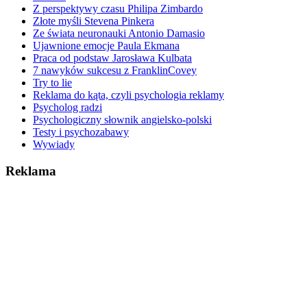
Z perspektywy czasu Philipa Zimbardo
Złote myśli Stevena Pinkera
Ze świata neuronauki Antonio Damasio
Ujawnione emocje Paula Ekmana
Praca od podstaw Jarosława Kulbata
7 nawyków sukcesu z FranklinCovey
Try to lie
Reklama do kąta, czyli psychologia reklamy
Psycholog radzi
Psychologiczny słownik angielsko-polski
Testy i psychozabawy
Wywiady
Reklama