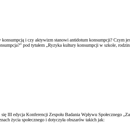
onsumpcją i czy aktywizm stanowi antidotum konsumpcji? Czym jest 
umpcja?” pod tytułem „Ryzyka kultury konsumpcji w szkole, rodzinie
 się III edycja Konferencji Zespołu Badania Wpływu Społecznego „Za
nach życia społecznego i dotyczyła obszarów takich jak: