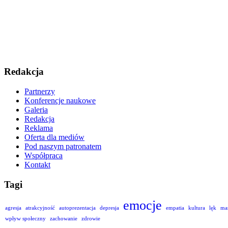
Redakcja
Partnerzy
Konferencje naukowe
Galeria
Redakcja
Reklama
Oferta dla mediów
Pod naszym patronatem
Współpraca
Kontakt
Tagi
emocje
agresja
atrakcyjność
autoprezentacja
depresja
empatia
kultura
lęk
ma
wpływ społeczny
zachowanie
zdrowie