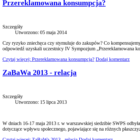
Przereklamowana konsumpcja?
Szczegóły
Utworzono: 05 maja 2014
Czy ryzyko zniechęca czy stymuluje do zakupów? Co kompensujemy k
odpowiedź uzyskali uczestnicy IV Sympozjum „Przereklamowana kons
Czytaj więcej: Przereklamowana konsumpcja?
Dodaj komentarz
ZaBaWa 2013 - relacja
Szczegóły
Utworzono: 15 lipca 2013
W dniach 16-17 maja 2013 r. w warszawskiej siedzibie SWPS odbyła
dotyczące wpływu społecznego, pojawiające się na różnych płaszczyz
Czytaj więcej: ZaBaWa 2013 - relacja
Dodaj komentarz