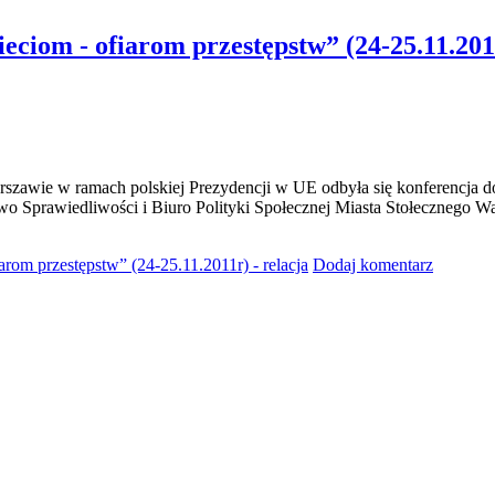
ciom - ofiarom przestępstw” (24-25.11.2011
arszawie w ramach polskiej Prezydencji w UE odbyła się konferencja
wo Sprawiedliwości i Biuro Polityki Społecznej Miasta Stołecznego W
rom przestępstw” (24-25.11.2011r) - relacja
Dodaj komentarz