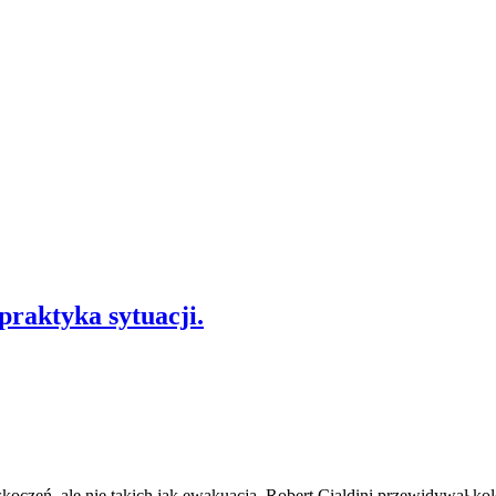
praktyka sytuacji.
oczeń, ale nie takich jak ewakuacja. Robert Cialdini przewidywał kole