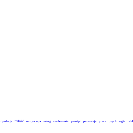
miłość
nipulacja
motywacja
mózg
osobowość
pamięć
perswazja
praca
psychologia
rek