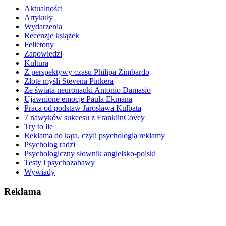
Aktualności
Artykuły
Wydarzenia
Recenzje książek
Felietony
Zapowiedzi
Kultura
Z perspektywy czasu Philipa Zimbardo
Złote myśli Stevena Pinkera
Ze świata neuronauki Antonio Damasio
Ujawnione emocje Paula Ekmana
Praca od podstaw Jarosława Kulbata
7 nawyków sukcesu z FranklinCovey
Try to lie
Reklama do kąta, czyli psychologia reklamy
Psycholog radzi
Psychologiczny słownik angielsko-polski
Testy i psychozabawy
Wywiady
Reklama