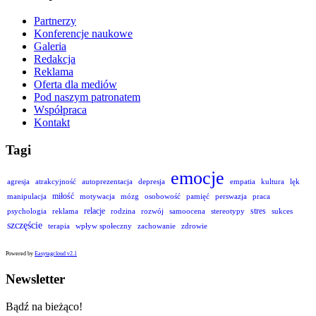
Partnerzy
Konferencje naukowe
Galeria
Redakcja
Reklama
Oferta dla mediów
Pod naszym patronatem
Współpraca
Kontakt
Tagi
emocje
agresja
atrakcyjność
autoprezentacja
depresja
empatia
kultura
lęk
miłość
manipulacja
motywacja
mózg
osobowość
pamięć
perswazja
praca
relacje
stres
psychologia
reklama
rodzina
rozwój
samoocena
stereotypy
sukces
szczęście
terapia
wpływ społeczny
zachowanie
zdrowie
Powered by
Easytagcloud v2.1
Newsletter
Bądź na bieżąco!