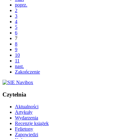
poprz.
2
3
4
5
6
7
8
9
10
11
nast.
Zakończenie
Czytelnia
Aktualności
Artykuły
Wydarzenia
Recenzje książek
Felietony
Zapowiedzi