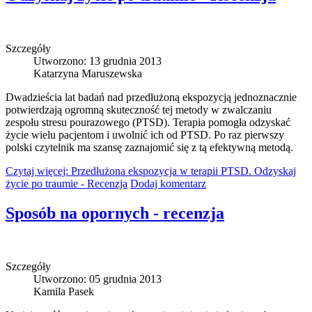
Szczegóły
Utworzono: 13 grudnia 2013
Katarzyna Maruszewska
Dwadzieścia lat badań nad przedłużoną ekspozycją jednoznacznie
potwierdzają ogromną skuteczność tej metody w zwalczaniu
zespołu stresu pourazowego (PTSD). Terapia pomogła odzyskać
życie wielu pacjentom i uwolnić ich od PTSD. Po raz pierwszy
polski czytelnik ma szansę zaznajomić się z tą efektywną metodą.
Czytaj więcej: Przedłużona ekspozycja w terapii PTSD. Odzyskaj
życie po traumie - Recenzja
Dodaj komentarz
Sposób na opornych - recenzja
Szczegóły
Utworzono: 05 grudnia 2013
Kamila Pasek