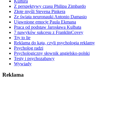
Kultura
Z perspektywy czasu Philipa Zimbardo
Złote myśli Stevena Pinkera
Ze świata neuronauki Antonio Damasio
Ujawnione emocje Paula Ekmana
Praca od podstaw Jarosława Kulbata
7 nawyków sukcesu z FranklinCovey
Try to lie
Reklama do kąta, czyli psychologia reklamy
Psycholog radzi
Psychologiczny słownik angielsko-polski
Testy i psychozabawy
Wywiady
Reklama