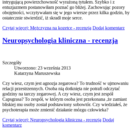
intrygującą powierzchowność wyrażoną tytułem. Szybko i z
entuzjazmem postanowiłam poznać go bliżej. Zachowując pozory
obojętności, wczytywałam się w jego wiersze przez kilka godzin, by
ostatecznie stwierdzić, iż skradł moje serce.
Czytaj więcej: Mężczyzna na kozetce - recenzja
Dodaj komentarz
Neuropsychologia kliniczna - recenzja
Szczegóły
Utworzono: 23 września 2013
Katarzyna Maruszewska
Czy wiesz, czym jest agnozja zegarowa? To trudność w ujmowaniu
relacji przestrzennych. Osoba nią dotknięta nie potrafi odczytać
godziny na tarczy zegarowej. A czy wiesz, czym jest zespół
Capsgrasa? To zespół, w którym osoba jest przekonana ,że zamiast
bliskiej mu osoby został podstawiony sobowtór. Czy wiedziałeś, że
psychoterapia może zmienić działanie mózgu człowieka?
Czytaj więcej: Neuropsychologia kliniczna - recenzja
Dodaj
komentarz