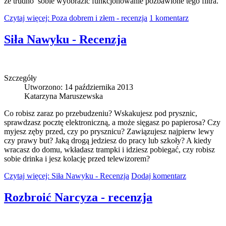
że trudno sobie wyobrazić funkcjonowanie pozbawione tego filtra.
Czytaj więcej: Poza dobrem i złem - recenzja
1 komentarz
Siła Nawyku - Recenzja
Szczegóły
Utworzono: 14 października 2013
Katarzyna Maruszewska
Co robisz zaraz po przebudzeniu? Wskakujesz pod prysznic,
sprawdzasz pocztę elektroniczną, a może sięgasz po papierosa? Czy
myjesz zęby przed, czy po prysznicu? Zawiązujesz najpierw lewy
czy prawy but? Jaką drogą jedziesz do pracy lub szkoły? A kiedy
wracasz do domu, wkładasz trampki i idziesz pobiegać, czy robisz
sobie drinka i jesz kolację przed telewizorem?
Czytaj więcej: Siła Nawyku - Recenzja
Dodaj komentarz
Rozbroić Narcyza - recenzja