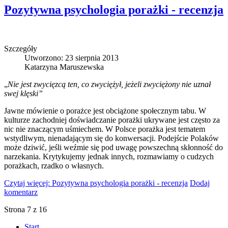
Pozytywna psychologia porażki - recenzja
Szczegóły
Utworzono: 23 sierpnia 2013
Katarzyna Maruszewska
„
Nie jest zwycięzcą ten, co zwyciężył, jeżeli zwyciężony nie uznał
swej klęski”
Jawne mówienie o porażce jest obciążone społecznym tabu. W
kulturze zachodniej doświadczanie porażki ukrywane jest często za
nic nie znaczącym uśmiechem. W Polsce porażka jest tematem
wstydliwym, nienadającym się do konwersacji. Podejście Polaków
może dziwić, jeśli weźmie się pod uwagę powszechną skłonność do
narzekania. Krytykujemy jednak innych, rozmawiamy o cudzych
porażkach, rzadko o własnych.
Czytaj więcej: Pozytywna psychologia porażki - recenzja
Dodaj
komentarz
Strona 7 z 16
Start