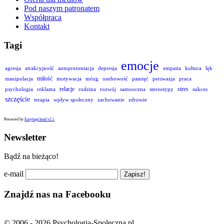
Pod naszym patronatem
Współpraca
Kontakt
Tagi
emocje
agresja
atrakcyjność
autoprezentacja
depresja
empatia
kultura
lęk
miłość
manipulacja
motywacja
mózg
osobowość
pamięć
perswazja
praca
relacje
stres
psychologia
reklama
rodzina
rozwój
samoocena
stereotypy
sukces
szczęście
terapia
wpływ społeczny
zachowanie
zdrowie
Powered by
Easytagcloud v2.1
Newsletter
Bądź na bieżąco!
e-mail
Znajdź nas na Facebooku
© 2006 - 2026 Psychologia-Spoleczna.pl