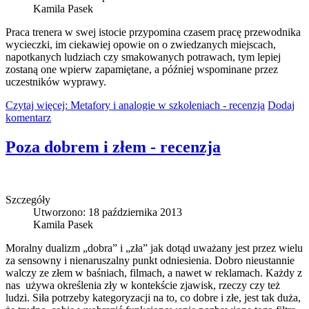
Kamila Pasek
Praca trenera w swej istocie przypomina czasem pracę przewodnika
wycieczki, im ciekawiej opowie on o zwiedzanych miejscach,
napotkanych ludziach czy smakowanych potrawach, tym lepiej
zostaną one wpierw zapamiętane, a później wspominane przez
uczestników wyprawy.
Czytaj więcej: Metafory i analogie w szkoleniach - recenzja
Dodaj
komentarz
Poza dobrem i złem - recenzja
Szczegóły
Utworzono: 18 października 2013
Kamila Pasek
Moralny dualizm „dobra” i „zła” jak dotąd uważany jest przez wielu
za sensowny i nienaruszalny punkt odniesienia. Dobro nieustannie
walczy ze złem w baśniach, filmach, a nawet w reklamach. Każdy z
nas używa określenia zły w kontekście zjawisk, rzeczy czy też
ludzi. Siła potrzeby kategoryzacji na to, co dobre i złe, jest tak duża,