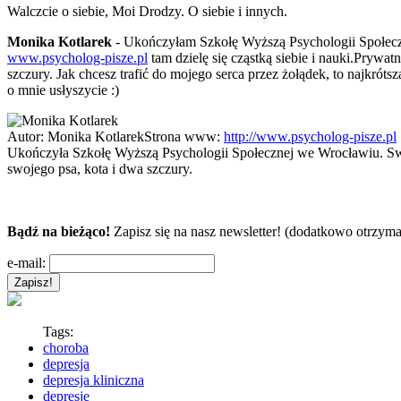
Walczcie o siebie, Moi Drodzy. O siebie i innych.
Monika Kotlarek
- Ukończyłam Szkołę Wyższą Psychologii Społeczne
www.psycholog-pisze.pl
tam dzielę się cząstką siebie i nauki.Prywa
szczury. Jak chcesz trafić do mojego serca przez żołądek, to najkrót
o mnie usłyszycie :)
Autor:
Monika Kotlarek
Strona www:
http://www.psycholog-pisze.pl
Ukończyła Szkołę Wyższą Psychologii Społecznej we Wrocławiu. Swoją
swojego psa, kota i dwa szczury.
Bądź na bieżąco!
Zapisz się na nasz newsletter! (dodatkowo otrzyma
e-mail:
Tags:
choroba
depresja
depresja kliniczna
depresje