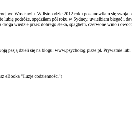
j we Wrocławiu. W listopadzie 2012 roku postanowiłam się swoja pasją
tnie lubię podróże, spędziłam pół roku w Sydney, uwielbiam biegać i d
sza droga wiedzie przez dobrego steka, spaghetti, czerwone wino i owoc
 pasją dzieli się na blogu: www.psycholog-pisze.pl. Prywatnie lubi p
sz eBooka "Iluzje codzienności")