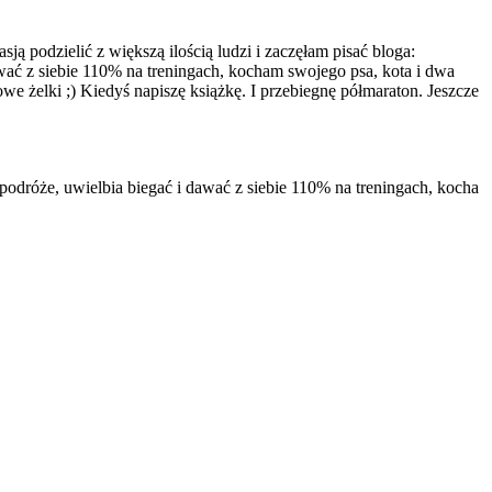
 podzielić z większą ilością ludzi i zaczęłam pisać bloga:
awać z siebie 110% na treningach, kocham swojego psa, kota i dwa
owe żelki ;) Kiedyś napiszę książkę. I przebiegnę półmaraton. Jeszcze
odróże, uwielbia biegać i dawać z siebie 110% na treningach, kocha