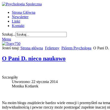
Strona Główna
Newsletter
Linki
Kontakt
Szukaj...
Menu
Jesteś tutaj:
Strona główna
Felietony
Piórem Psychologa
O Pani D.
O Pani D. nieco naukowo
Szczegóły
Utworzono: 22 stycznia 2014
Monika Kotlarek
Na moim blogu znajdziecie bardzo wiele emocji i przemyśleń na temat d
indywidualnością i pewne rzeczy może postrzegać zupełnie inaczej ni