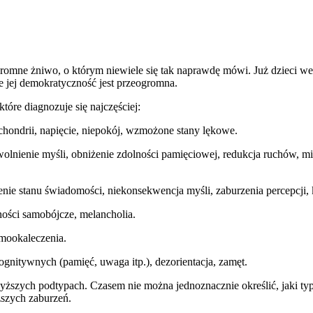
 ogromne żniwo, o którym niewiele się tak naprawdę mówi. Już dzieci
le jej demokratyczność jest przeogromna.
tóre diagnozuje się najczęściej:
ndrii, napięcie, niepokój, wzmożone stany lękowe.
yśli, obniżenie zdolności pamięciowej, redukcja ruchów, mimik
stanu świadomości, niekonsekwencja myśli, zaburzenia percepcji, 
i samobójcze, melancholia.
mookaleczenia.
wnych (pamięć, uwaga itp.), dezorientacja, zamęt.
ższych podtypach. Czasem nie można jednoznacznie określić, jaki typ 
szych zaburzeń.