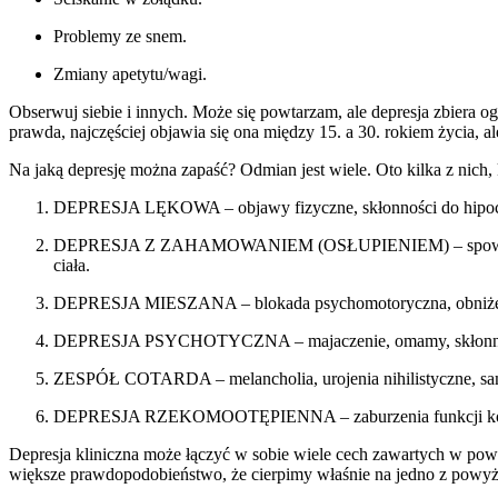
Problemy ze snem.
Zmiany apetytu/wagi.
Obserwuj siebie i innych. Może się powtarzam, ale depresja zbiera
prawda, najczęściej objawia się ona między 15. a 30. rokiem życia, a
Na jaką depresję można zapaść? Odmian jest wiele. Oto kilka z nich, k
DEPRESJA LĘKOWA – objawy fizyczne, skłonności do hipocho
DEPRESJA Z ZAHAMOWANIEM (OSŁUPIENIEM) – spowolnienie m
ciała.
DEPRESJA MIESZANA – blokada psychomotoryczna, obniżenie 
DEPRESJA PSYCHOTYCZNA – majaczenie, omamy, skłonnośc
ZESPÓŁ COTARDA – melancholia, urojenia nihilistyczne, sa
DEPRESJA RZEKOMOOTĘPIENNA – zaburzenia funkcji kognity
Depresja kliniczna może łączyć w sobie wiele cech zawartych w powy
większe prawdopodobieństwo, że cierpimy właśnie na jedno z powyż