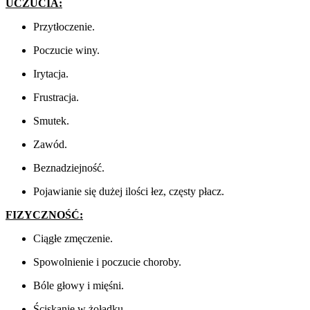
UCZUCIA:
Przytłoczenie.
Poczucie winy.
Irytacja.
Frustracja.
Smutek.
Zawód.
Beznadziejność.
Pojawianie się dużej ilości łez, częsty płacz.
FIZYCZNOŚĆ:
Ciągłe zmęczenie.
Spowolnienie i poczucie choroby.
Bóle głowy i mięśni.
Ściskanie w żołądku.