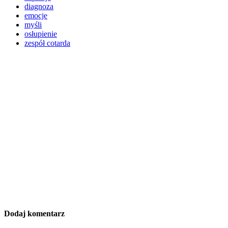
diagnoza
emocje
myśli
osłupienie
zespół cotarda
Dodaj komentarz