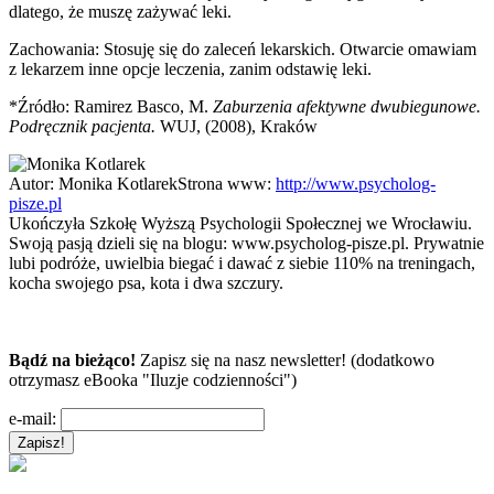
dlatego, że muszę zażywać leki.
Zachowania: Stosuję się do zaleceń lekarskich. Otwarcie omawiam
z lekarzem inne opcje leczenia, zanim odstawię leki.
*Źródło: Ramirez Basco, M.
Zaburzenia afektywne dwubiegunowe.
Podręcznik pacjenta.
WUJ, (2008), Kraków
Autor:
Monika Kotlarek
Strona www:
http://www.psycholog-
pisze.pl
Ukończyła Szkołę Wyższą Psychologii Społecznej we Wrocławiu.
Swoją pasją dzieli się na blogu: www.psycholog-pisze.pl. Prywatnie
lubi podróże, uwielbia biegać i dawać z siebie 110% na treningach,
kocha swojego psa, kota i dwa szczury.
Bądź na bieżąco!
Zapisz się na nasz newsletter! (dodatkowo
otrzymasz eBooka "Iluzje codzienności")
e-mail: