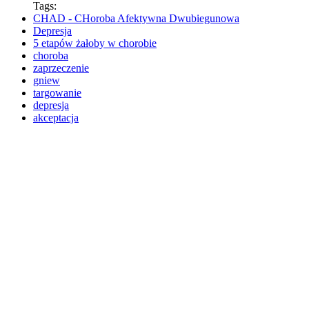
Tags:
CHAD - CHoroba Afektywna Dwubiegunowa
Depresja
5 etapów żałoby w chorobie
choroba
zaprzeczenie
gniew
targowanie
depresja
akceptacja