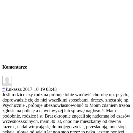
Komentarze
#
Łukaszz
2017-10-19 03:48
Jeśli rodzice czy rodzina próbuje tobie wmówić chorobę np. psych.,
doprowadzić cię do niej wszelkimi sposobami, dręczy, znęca się np.
Psychicznie , próbuje ubeznowłasnowol
nić to Moim zdaniem trzeba
zgłosic na policję a nawet wyzej lub sprawę nagłośnić. Mam
podobnie, rodzice i st. Brat okropnie znęcali się nademną od czasów
wczesnoszkolnyc
h, mam 30 lat, choc nie mieszkamy od dawna
razem , nadal wtrącają się do mojego zycia , prześladują, non stop
nękają, glowa od wielu lat non stop przez to pęka, jestem ponizej