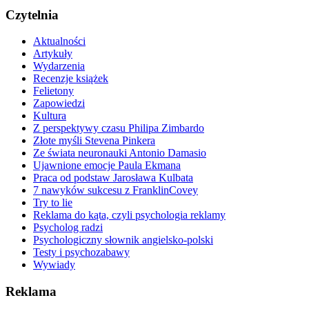
Czytelnia
Aktualności
Artykuły
Wydarzenia
Recenzje książek
Felietony
Zapowiedzi
Kultura
Z perspektywy czasu Philipa Zimbardo
Złote myśli Stevena Pinkera
Ze świata neuronauki Antonio Damasio
Ujawnione emocje Paula Ekmana
Praca od podstaw Jarosława Kulbata
7 nawyków sukcesu z FranklinCovey
Try to lie
Reklama do kąta, czyli psychologia reklamy
Psycholog radzi
Psychologiczny słownik angielsko-polski
Testy i psychozabawy
Wywiady
Reklama