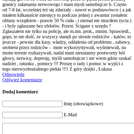
granicy załamania nerwowego i mam mysli samobujcze b. Często
od 7-8 lat, wcześniej też się zdarzały - nawet w podstawówce ( a jak
miałem kilkanaście miesięcy to podczas jednej z awantur zostałem
oblany wrzątkiem - prawie 50 % ciała - i niemal nie straciłem życia )
- i byly zgłaszane bez efektów. Przest. Ścigane z urzędu ?
Zgłaszałem nie tylko na policję, ale m.inn. prok., minist. Sprawiedl.,
gops, to nie dość, ze wszyscy stanęli po stronie rodziców - katów, to
jeszcze - pewnie dla kasy, władzy, oddalenia od problemu , zabawy,
urobieni przez rodziców - mnie wykorzystywali, wyśmiewali, na
moim terenie rozkazywali, nadal mam nieustanny pootworny ból
glowy, nerwicę, depresję, myśli samobujcze i nie wiem gdzie szukać
nadziei , ratunku , pomocy !!! Proszę o rady i pomoc w wyjści z
tego nieewyobrażalne
go piekła !!!! Z góry dzięki , Łukasz
Odpowiedz
Odśwież komentarze
Dodaj komentarz
Imię (obowiązkowe)
E-Mail