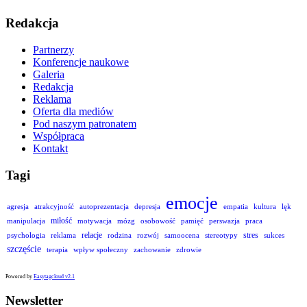
Redakcja
Partnerzy
Konferencje naukowe
Galeria
Redakcja
Reklama
Oferta dla mediów
Pod naszym patronatem
Współpraca
Kontakt
Tagi
emocje
agresja
atrakcyjność
autoprezentacja
depresja
empatia
kultura
lęk
miłość
manipulacja
motywacja
mózg
osobowość
pamięć
perswazja
praca
relacje
stres
psychologia
reklama
rodzina
rozwój
samoocena
stereotypy
sukces
szczęście
terapia
wpływ społeczny
zachowanie
zdrowie
Powered by
Easytagcloud v2.1
Newsletter