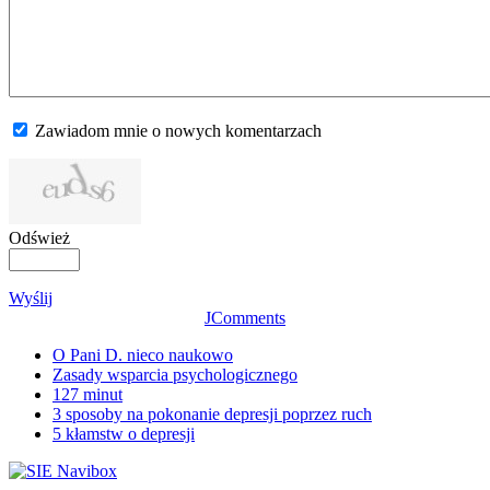
Zawiadom mnie o nowych komentarzach
Odśwież
Wyślij
JComments
O Pani D. nieco naukowo
Zasady wsparcia psychologicznego
127 minut
3 sposoby na pokonanie depresji poprzez ruch
5 kłamstw o depresji