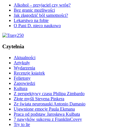
Alkohol – przyjaciel czy wróg?
Bez granic możliwości
Jak złagodzić ból samotności?
Lekarstwo na fobie
O Pani D. nieco naukowo
Czytelnia
Aktualności
Artykuły
Wydarzenia
Recenzje książek
Felietony
Zapowiedzi
Kultura
Z perspektywy czasu Philipa Zimbardo
Złote myśli Stevena Pinkera
Ze świata neuronauki Antonio Damasio
Ujawnione emocje Paula Ekmana
Praca od podstaw Jarosława Kulbata
7 nawyków sukcesu z FranklinCovey
Try to lie