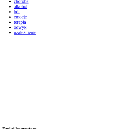
choroba
alkohol
ból
emocje
terapia
odwyk
uzależnienie
Dodaj komentarz