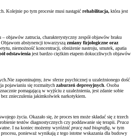
h. Kolejnie po tym procesie musi nastąpić
rehabilitacja,
która jest
iu – objawów zatrucia, charakterystyczny zespół objawów braku
y. Objawom abstynencji towarzyszą
zmiany fizjologiczne oraz
ytu, niemożność koncentracji, obniżenie nastroju, smutek, apatia
pół odstawienia
jest bardzo ciężkim etapem dokuczliwych objawów
ch.Nie zapominajmy, żew sferze psychicznej u uzależnionego dość
ja pojawianiu się rozmaitych
zaburzeń depresyjnych
. Osoba
 znacznie pomagającą w wyjściu z uzależnienia, jest zdanie sobie
o, bez znieczulenia jakimkolwiek narkotykiem.
wojego życia. Okazało się, że proces ten może składać się z trzech
robienie testów diagnostycznych czy poddawanie się terapii.
Praca
rywatne. I na koniec możemy wyróżnić
pracę nad biografią
, w tym
o procesu, ponieważ wynikają z tego istotne wskazania dla budowy