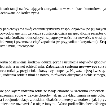
u substancji uzależniających z organizmu w warunkach kontrolowanyc
 zachowana do końca życia.
czy papierosy) ma swój charakterystyczny zespół objawów po jej zażyc
 spowodowane tym, że każda substancja działa na specyficzne receptor
awienia środków odurzających są: agresywność, nerwowość, wzrost apet
oholizmu) i przemożna chęć zapalenia (w przypadku nikotynizmu).
Zes
dsze i mniej intensywne.
estia odstawienia środków odurzających i usunięcia objawów głodowy
depresja, a nawet schizofrenia.
Zaburzenie systemu nerwowego
sprzy
rcia rodziny, przyjaciół, lekarzy czy terapeuty. Najważniejszą kwestią,
ji, radzenia sobie z nimi na nowo, to również akceptacja siebie sameg
ore pod kątem radzenia sobie ze swoją chorobą w szerokim kontekście s
dzeniem sobie w trakcie choroby, jak na przykład: zmniejszanie bólu, 
a i obejmuje relacje z bliskimi, dbałość o interesy zawodowe, jak i p
ozumieć oraz rozmawiać o niej z innymi. Warto podkreślić obecność teg