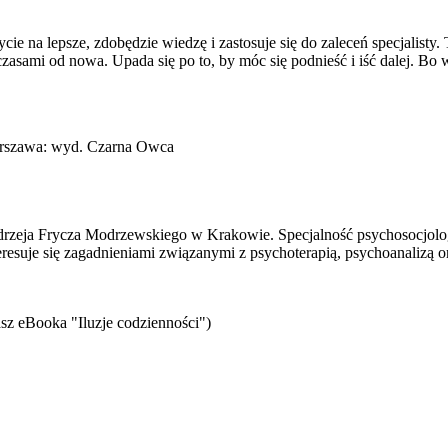
 na lepsze, zdobędzie wiedzę i zastosuje się do zaleceń specjalisty. 
zasami od nowa. Upada się po to, by móc się podnieść i iść dalej. Bo 
Warszawa: wyd. Czarna Owca
eja Frycza Modrzewskiego w Krakowie. Specjalność psychosocjologii,
teresuje się zagadnieniami związanymi z psychoterapią, psychoanalizą o
sz eBooka "Iluzje codzienności")