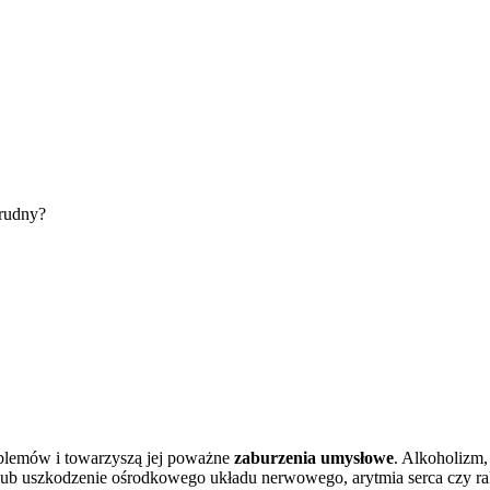
trudny?
oblemów i towarzyszą jej poważne
zaburzenia umysłowe
. Alkoholizm,
b uszkodzenie ośrodkowego układu nerwowego, arytmia serca czy rak 