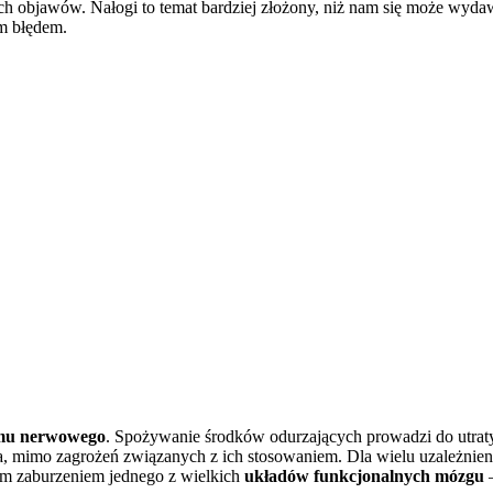
ch objawów. Nałogi to temat bardziej złożony, niż nam się może wyda
m błędem.
temu nerwowego
. Spożywanie środków odurzających prowadzi do utraty
ia, mimo zagrożeń związanych z ich stosowaniem. Dla wielu uzależnie
nim zaburzeniem jednego z wielkich
układów funkcjonalnych mózgu
–