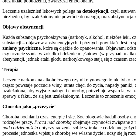
oraz układ pobudzenia, zwłaszcza emocjonalny.
Leczenie uzależnień lekowych polega na
detoksykacji,
czyli usuwani
niezbędna, by uzależniony nie powrócił do nałogu, oraz abstynencja
Objawy abstynencji
Każda substancja psychoaktywna (narkotyk, alkohol, niektóre leki, 
substancji – objawów abstynencyjnych, i późnych powikłań. Jest to
zmiany psychiczne
, które są ciężkie do opanowania. Objawami odst
czy uczucie ssania w żołądku i drżenie mięśniowe (w przypadku alk
abstynencji, jednak ataki głodu narkotykowego stają się z czasem rza
Terapia
Leczenie narkomana alkoholowego czy nikotynowego to nie tylko kw
często powstaje poczucie winy, utrata chęci do życia, napady paniki, 
uzależniona, aby wyjść z nałogu i choroby, potrzebuje wsparcia, wspa
sprawy z faktu, że się jest uzależnionym. Leczenie to znoszenie emoc
Choroba jako „przeżycie”
Choroba pochłania czas, energię i siłę. Socjologowie badali osoby ch
rodzajów pracy.
Praca nad chorobą
obejmuje czynności związane z ra
nad codziennością
dotyczy radzenia sobie w trakcie codziennego życi
procesie jednostka wpisuje chorobę we własne życie i uczy się ją r