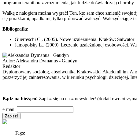
programu terapii oraz zrozumienia, jak ludzie doświadczają choroby.
Walkę z nałogiem można wygrać! Ten, kto sam chce zmienić swoje życie
się porażkami, upadkami, tylko próbować walczyć. Walczyć ciągle i c
Bibliografia:
Guerreschi C., (2005). Nowe uzależnienia. Kraków: Salwator
Jamopolsky L., (2009). Leczenie uzależnionej osobowości. 
Autor:
Aleksandra Dymanus - Gaudyn
Redaktor
Dyplomowany socjolog, absolwentka Krakowskiej Akademii im. Andrz
poszerzyć jej zainteresowania, w kierunku psychologii dziecięcej. In
Bądź na bieżąco!
Zapisz się na nasz newsletter! (dodatkowo otrzyma
e-mail:
Tags: