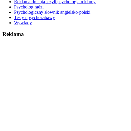
Reklama do kąta, czyli psychologia reklamy
Psycholog radzi
Psychologiczny słownik angielsko-polski
Testy i psychozabawy
Wywiady
Reklama