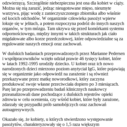
odzwierzęcą. Szczególnie niebezpieczna jest ona dla kobiet w ciąży.
Można się nią zarazić, jedząc nieugotowane mięso, nieumyte
warzywa, pijąc wodę z zanieczyszczonego zbiornika albo właśnie
od kocich odchodów. W organizmie człowieka pasożyt wpierw
lokuje się w jelitach, a potem rozpoczyna podróż do innych naszych
organów, w tym mózgu. Tam ukrywa się przed komórkami systemu
odpornościowego, między innymi w takich strukturach jak ciało
migdałowate albo korze przedczołowej, które odpowiedzialne są za
regulowanie naszych emocji oraz zachowań.
W duńskich badaniach przeprowadzonych przez Marianne Pedersen
i współpracowników wzięło udział prawie 46 tysięcy kobiet, które
w latach 1992-1995 urodziły dziecko. U kobiet oraz ich nowo
narodzonych dzieci mierzono poziom anytyciał IgG, które pojawiają
się w organizmie jako odpowiedź na zarażenie i są również
przekazywane przez matkę noworodkowi, który zaczyna
produkować swoje własne przeciwciała dopiero po 3 miesiącach.
Parę lat po przeprowadzeniu badań klinicznych naukowcy
przeanalizowali dane pochodzące z duńskich rejestrów opieki
zdrowia w celu ocenienia, czy wśród kobiet, które były zarażone,
zdarzały się przypadki prób samobójczych oraz zachowań
autoagresywnych.
Okazało się, że kobiety, u których stwierdzono występowanie
pasożytów, charakteryzowały się o 1,5 raza większym