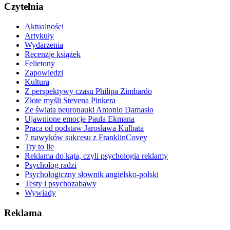
Czytelnia
Aktualności
Artykuły
Wydarzenia
Recenzje książek
Felietony
Zapowiedzi
Kultura
Z perspektywy czasu Philipa Zimbardo
Złote myśli Stevena Pinkera
Ze świata neuronauki Antonio Damasio
Ujawnione emocje Paula Ekmana
Praca od podstaw Jarosława Kulbata
7 nawyków sukcesu z FranklinCovey
Try to lie
Reklama do kąta, czyli psychologia reklamy
Psycholog radzi
Psychologiczny słownik angielsko-polski
Testy i psychozabawy
Wywiady
Reklama