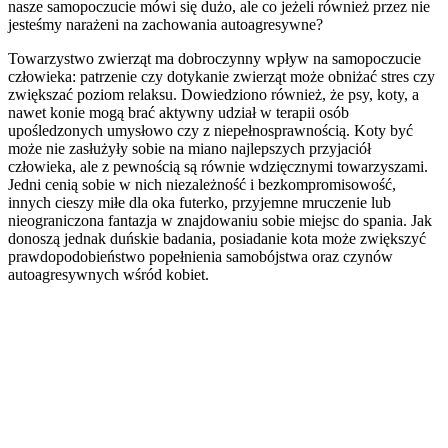
nasze samopoczucie mówi się dużo, ale co jeżeli również przez nie
jesteśmy narażeni na zachowania autoagresywne?
Towarzystwo zwierząt ma dobroczynny wpływ na samopoczucie
człowieka: patrzenie czy dotykanie zwierząt może obniżać stres czy
zwiększać poziom relaksu. Dowiedziono również, że psy, koty, a
nawet konie mogą brać aktywny udział w terapii osób
upośledzonych umysłowo czy z niepełnosprawnością. Koty być
może nie zasłużyły sobie na miano najlepszych przyjaciół
człowieka, ale z pewnością są równie wdzięcznymi towarzyszami.
Jedni cenią sobie w nich niezależność i bezkompromisowość,
innych cieszy miłe dla oka futerko, przyjemne mruczenie lub
nieograniczona fantazja w znajdowaniu sobie miejsc do spania. Jak
donoszą jednak duńskie badania, posiadanie kota może zwiększyć
prawdopodobieństwo popełnienia samobójstwa oraz czynów
autoagresywnych wśród kobiet.