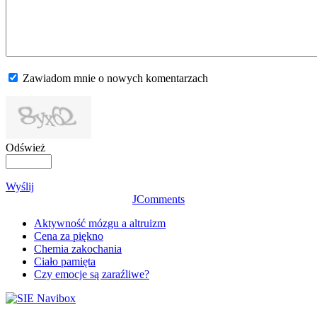
Zawiadom mnie o nowych komentarzach
Odśwież
Wyślij
JComments
Aktywność mózgu a altruizm
Cena za piękno
Chemia zakochania
Ciało pamięta
Czy emocje są zaraźliwe?