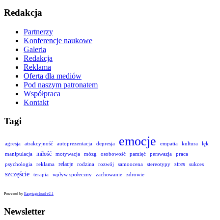
Redakcja
Partnerzy
Konferencje naukowe
Galeria
Redakcja
Reklama
Oferta dla mediów
Pod naszym patronatem
Współpraca
Kontakt
Tagi
emocje
agresja
atrakcyjność
autoprezentacja
depresja
empatia
kultura
lęk
miłość
manipulacja
motywacja
mózg
osobowość
pamięć
perswazja
praca
relacje
stres
psychologia
reklama
rodzina
rozwój
samoocena
stereotypy
sukces
szczęście
terapia
wpływ społeczny
zachowanie
zdrowie
Powered by
Easytagcloud v2.1
Newsletter