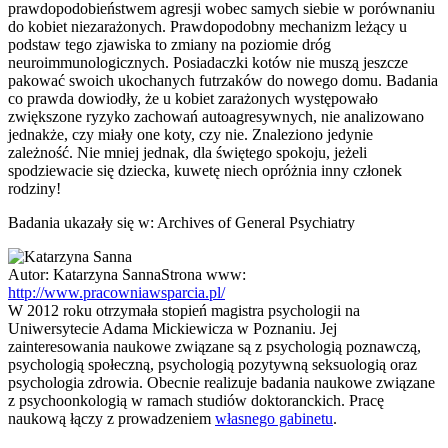
prawdopodobieństwem agresji wobec samych siebie w porównaniu
do kobiet niezarażonych. Prawdopodobny mechanizm leżący u
podstaw tego zjawiska to zmiany na poziomie dróg
neuroimmunologicznych. Posiadaczki kotów nie muszą jeszcze
pakować swoich ukochanych futrzaków do nowego domu. Badania
co prawda dowiodły, że u kobiet zarażonych występowało
zwiększone ryzyko zachowań autoagresywnych, nie analizowano
jednakże, czy miały one koty, czy nie. Znaleziono jedynie
zależność. Nie mniej jednak, dla świętego spokoju, jeżeli
spodziewacie się dziecka, kuwetę niech opróżnia inny członek
rodziny!
Badania ukazały się w: Archives of General Psychiatry
Autor:
Katarzyna Sanna
Strona www:
http://www.pracowniawsparcia.pl/
W 2012 roku otrzymała stopień magistra psychologii na
Uniwersytecie Adama Mickiewicza w Poznaniu. Jej
zainteresowania naukowe związane są z psychologią poznawczą,
psychologią społeczną, psychologią pozytywną seksuologią oraz
psychologia zdrowia. Obecnie realizuje badania naukowe związane
z psychoonkologią w ramach studiów doktoranckich. Pracę
naukową łączy z prowadzeniem
własnego gabinetu
.