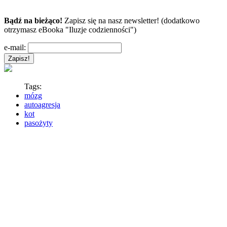
Bądź na bieżąco!
Zapisz się na nasz newsletter! (dodatkowo
otrzymasz eBooka "Iluzje codzienności")
e-mail:
Tags:
mózg
autoagresja
kot
pasożyty