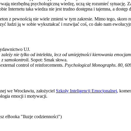
ywają niezbędną psychologiczną wiedzę, uczą się rozumieć sytuację. Za
obie Internetu taka wiedza nie jest trudno dostępna i tajemna, a dostę
elieton z pewnością nie wiele zmieni w tym zakresie. Mimo tego, skoro 
uczyć ludzi ją w sobie wykształcać i rozwijać coś, co dało nam ewoluc
ydawnictwo UJ.
zależy nie tylko od intelektu, lecz od umiejętności kierowania emocjam
 z samokontroli.
Sopot: Smak słowa.
 external control of reinforcements.
Psychological Monographs
.
80, 60
znej we Wrocławiu, założyciel
Szkoły Inteligencji Emocjonalnej
, komen
logia emocji i motywacji.
sz eBooka "Iluzje codzienności")