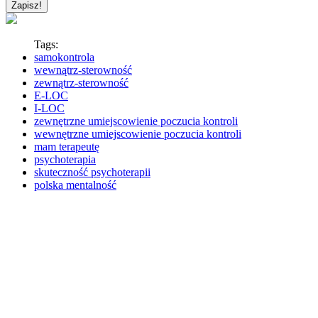
Tags:
samokontrola
wewnątrz-sterowność
zewnątrz-sterowność
E-LOC
I-LOC
zewnętrzne umiejscowienie poczucia kontroli
wewnętrzne umiejscowienie poczucia kontroli
mam terapeutę
psychoterapia
skuteczność psychoterapii
polska mentalność