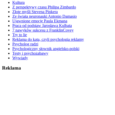
Kultura
Z perspektywy czasu Philipa Zimbardo
Złote myśli Stevena Pinkera
Ze świata neuronauki Antonio Damasio
Ujawnione emocje Paula Ekmana
Praca od podstaw Jarosława Kulbata
7 nawyków sukcesu z FranklinCovey
Try to lie
Reklama do kąta, czyli psychologia reklamy
Psycholog radzi
Psychologiczny słownik angielsko-polski
Testy i psychozabawy
Wywiady
Reklama