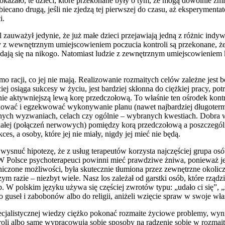
 okazało, te dzieci, które przekonane były o tym, że mogą dowolnie zmi
cano drugą, jeśli nie zjedzą tej pierwszej do czasu, aż eksperymentator
i.
l zauważył jedynie, że już małe dzieci przejawiają jedną z różnic indy
 z wewnętrznym umiejscowieniem poczucia kontroli są przekonane, że 
ądają się na nikogo. Natomiast ludzie z zewnętrznym umiejscowieniem k
samo racji, co jej nie mają. Realizowanie rozmaitych celów zależne jes
ciej osiąga sukcesy w życiu, jest bardziej skłonna do ciężkiej pracy, p
cznie aktywniejszą lewą korę przedczołową. To właśnie ten ośrodek ko
lanować i egzekwować wykonywanie planu (nawet najbardziej długoter
nych wyzwaniach, celach czy ogólnie – wybranych kwestiach. Dobra w
ałej (połączeń nerwowych) pomiędzy korą przedczołową a poszczególny
s, a osoby, które jej nie miały, nigdy jej mieć nie będą.
snuć hipotezę, że z usług terapeutów korzysta najczęściej grupa osób
. W Polsce psychoterapeuci powinni mieć prawdziwe żniwa, ponieważ 
aniczone możliwości, była skutecznie tłumiona przez zewnętrzne okoli
m razie – niezbyt wiele. Nasz los zależał od garstki osób, które rząd
 W polskim języku używa się częściej zwrotów typu: „udało ci się”, „szc
guseł i zabobonów albo do religii, aniżeli wzięcie spraw w swoje wła
cjalistycznej wiedzy ciężko pokonać rozmaite życiowe problemy, wynika
oli albo same wypracowują sobie sposoby na radzenie sobie w rozmait