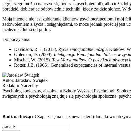
tego, czego można nauczyć się podczas psychoterapii), albo też zdob
poradzić, dobierając odpowiednie techniki, kiedy zajdzie słońce. W d
Moją intencją nie jest zabieranie klientów psychoterapeutom i mój f
zadowoleniem z życia i osiągnięciami, to może jednak prościej jest 
uzależniać ludzi od pudru.
Do poczytania:
Davidson, R. J. (2013).
Życie emocjonalne mózgu.
Kraków: W
Goleman, D. (2009).
Inteligencja Emocjonalna. Sukces w życiu 
Mischel, W. (2015).
Test Marshmallow. O pożytkach płynących
Rotter, J.B. (1966). Generalized expectancies of internal versus
Autor:
Jarosław Świątek
Redaktor Naczelny
Psycholog społeczny, absolwent Szkoły Wyższej Psychologii Społec
związanych z psychologią znajduje się psychologia społeczna, psycho
Bądź na bieżąco!
Zapisz się na nasz newsletter! (dodatkowo otrzyma
e-mail: