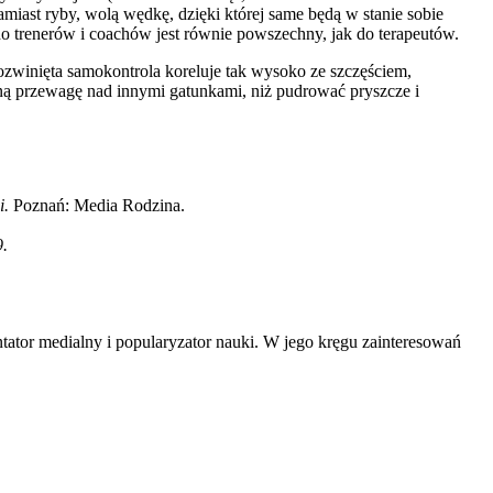
miast ryby, wolą wędkę, dzięki której same będą w stanie sobie
p do trenerów i coachów jest równie powszechny, jak do terapeutów.
rozwinięta samokontrola koreluje tak wysoko ze szczęściem,
yjną przewagę nad innymi gatunkami, niż pudrować pryszcze i
i.
Poznań: Media Rodzina.
9.
tator medialny i popularyzator nauki. W jego kręgu zainteresowań