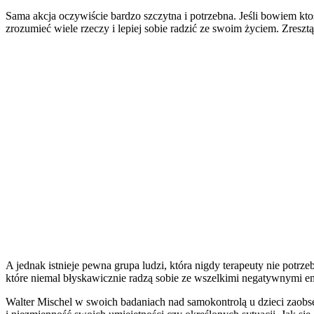
Sama akcja oczywiście bardzo szczytna i potrzebna. Jeśli bowiem kto
zrozumieć wiele rzeczy i lepiej sobie radzić ze swoim życiem. Zreszt
A jednak istnieje pewna grupa ludzi, która nigdy terapeuty nie potrzeb
które niemal błyskawicznie radzą sobie ze wszelkimi negatywnymi e
Walter Mischel w swoich badaniach nad samokontrolą u dzieci zaobserw