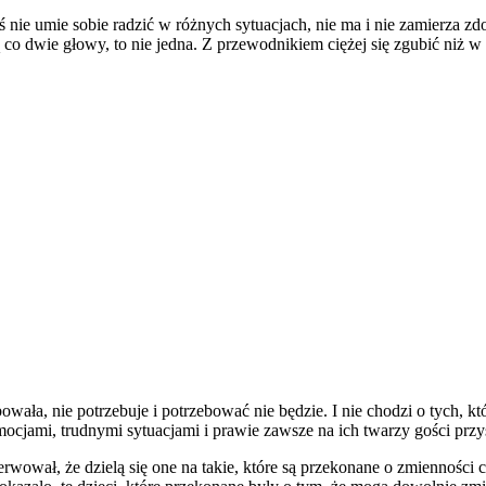
ś nie umie sobie radzić w różnych sytuacjach, nie ma i nie zamierza 
ą co dwie głowy, to nie jedna. Z przewodnikiem ciężej się zgubić niż w
owała, nie potrzebuje i potrzebować nie będzie. I nie chodzi o tych, któr
mocjami, trudnymi sytuacjami i prawie zawsze na ich twarzy gości pr
ował, że dzielą się one na takie, które są przekonane o zmienności cech