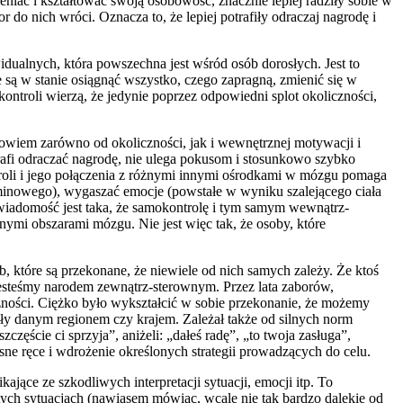
eniać i kształtować swoją osobowość, znacznie lepiej radziły sobie w
 do nich wróci. Oznacza to, że lepiej potrafiły odraczaj nagrodę i
widualnych, która powszechna jest wśród osób dorosłych. Jest to
są w stanie osiągnąć wszystko, czego zapragną, zmienić się w
ontroli wierzą, że jedynie poprzez odpowiedni splot okoliczności,
t bowiem zarówno od okoliczności, jak i wewnętrznej motywacji i
otrafi odraczać nagrodę, nie ulega pokusom i stosunkowo szybko
ntroli i jego połączenia z różnymi innymi ośrodkami w mózgu pomaga
minowego), wygaszać emocje (powstałe w wyniku szalejącego ciała
iadomość jest taka, że samokontrolę i tym samym wewnątrz-
mi obszarami mózgu. Nie jest więc tak, że osoby, które
, które są przekonane, że niewiele od nich samych zależy. Że ktoś
jesteśmy narodem zewnątrz-sterownym. Przez lata zaborów,
czności. Ciężko było wykształcić w sobie przekonanie, że możemy
ziły danym regionem czy krajem. Zależał także od silnych norm
zęście ci sprzyja”, aniżeli: „dałeś radę”, „to twoja zasługa”,
sne ręce i wdrożenie określonych strategii prowadzących do celu.
jące ze szkodliwych interpretacji sytuacji, emocji itp. To
ych sytuacjach (nawiasem mówiąc, wcale nie tak bardzo dalekie od