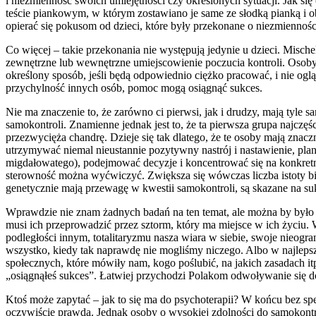
i niezmienność swoich umiejętności czy określonych sytuacji. Jak się
teście piankowym, w którym zostawiano je same ze słodką pianką i obie
opierać się pokusom od dzieci, które były przekonane o niezmiennośc
Co więcej – takie przekonania nie występują jedynie u dzieci. Mische
zewnętrzne lub wewnętrzne umiejscowienie poczucia kontroli. Osoby
określony sposób, jeśli będą odpowiednio ciężko pracować, i nie ogl
przychylność innych osób, pomoc mogą osiągnąć sukces.
Nie ma znaczenie to, że zarówno ci pierwsi, jak i drudzy, mają tyle 
samokontroli. Znamienne jednak jest to, że ta pierwsza grupa najczęś
przezwycięża chandrę. Dzieje się tak dlatego, że te osoby mają zna
utrzymywać niemal nieustannie pozytywny nastrój i nastawienie, p
migdałowatego), podejmować decyzje i koncentrować się na konkret
sterowność można wyćwiczyć. Zwiększa się wówczas liczba istoty bi
genetycznie mają przewagę w kwestii samokontroli, są skazane na sukce
Wprawdzie nie znam żadnych badań na ten temat, ale można by było wy
musi ich przeprowadzić przez sztorm, który ma miejsce w ich życiu
podległości innym, totalitaryzmu nasza wiara w siebie, swoje nieogr
wszystko, kiedy tak naprawdę nie mogliśmy niczego. Albo w najlepszy
społecznych, które mówiły nam, kogo poślubić, na jakich zasadach itp.
„osiągnąłeś sukces”. Łatwiej przychodzi Polakom odwoływanie się do 
Ktoś może zapytać – jak to się ma do psychoterapii? W końcu bez spe
oczywiście prawda. Jednak osoby o wysokiej zdolności do samokontr