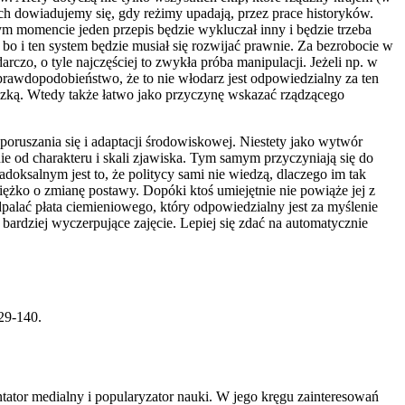
ych dowiadujemy się, gdy reżimy upadają, przez prace historyków.
nym momencie jeden przepis będzie wykluczał inny i będzie trzeba
, bo i ten system będzie musiał się rozwijać prawnie. Za bezrobocie w
rczo, o tyle najczęściej to zwykła próba manipulacji. Jeżeli np. w
e prawdopodobieństwo, że to nie włodarz jest odpowiedzialny za ten
wódzką. Wtedy także łatwo jako przyczynę wskazać rządzącego
oruszania się i adaptacji środowiskowej. Niestety jako wytwór
ie od charakteru i skali zjawiska. Tym samym przyczyniają się do
doksalnym jest to, że politycy sami nie wiedzą, dlaczego im tak
ciężko o zmianę postawy. Dopóki ktoś umiejętnie nie powiąże jej z
palać płata ciemieniowego, który odpowiedzialny jest za myślenie
 bardziej wyczerpujące zajęcie. Lepiej się zdać na automatycznie
29-140.
tator medialny i popularyzator nauki. W jego kręgu zainteresowań