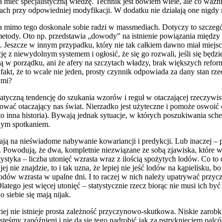
ieć specjalistyczną wiedzę. Technik jest bowiem wiele, ale co ważnie
ch przy odpowiedniej modyfikacji. W dodatku nie działają one nigdy
a, a mimo tego doskonale sobie radzi w massmediach. Dotyczy to szcze
e metody. Oto np. przedstawia „dowody” na istnienie powiązania międz
. Jeszcze w innym przypadku, który nie tak całkiem dawno miał miejs
ę z niewydolnym systemem i ogłosić, że się go rozwali, jeśli się będz
 są w porządku, ani że afery na szczytach władzy, brak większych ref
fakt, że to wcale nie jeden, prosty czynnik odpowiada za dany stan r
ymi?
yczną tendencję do szukania wzorów i reguł w otaczającej rzeczywistoś
wać otaczający nas świat. Nierzadko jest użyteczne i pomoże oswoić
e to inna historia). Bywają jednak sytuacje, w których poszukiwania s
żnym spotkaniem.
 na nieświadome nabywanie kowariancji i predykcji. Lub inaczej – pr
ec. Powodują, że dwa, kompletnie niezwiązane ze sobą zjawiska, które
styka – liczba utonięć wzrasta wraz z ilością spożytych lodów. Co to o
j nie znajdzie, to i tak uzna, że lepiej nie jeść lodów na kąpielisku
lodów wzrasta w upalne dni. I to raczej w nich należy upatrywać przyc
atego jest więcej utonięć – statystycznie rzecz biorąc nie musi ich być 
o siebie się mają nijak.
j nie istnieje prosta zależność przyczynowo-skutkowa. Niskie zarobk
eśmy zapóźnieni i nie da się tego nadrobić jak za pstryknięciem palcó