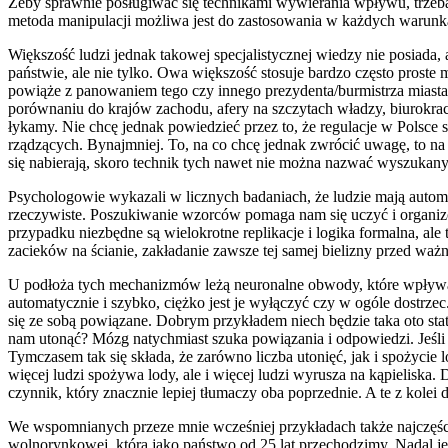
Żeby sprawnie posługiwać się technikami wywierania wpływu, trzeba m
metoda manipulacji możliwa jest do zastosowania w każdych warunka
Większość ludzi jednak takowej specjalistycznej wiedzy nie posiad
państwie, ale nie tylko. Owa większość stosuje bardzo często prost
powiąże z panowaniem tego czy innego prezydenta/burmistrza miasta
porównaniu do krajów zachodu, afery na szczytach władzy, biurokracj
łykamy. Nie chcę jednak powiedzieć przez to, że regulacje w Polsce
rządzących. Bynajmniej. To, na co chcę jednak zwrócić uwagę, to na 
się nabierają, skoro technik tych nawet nie można nazwać wyszukan
Psychologowie wykazali w licznych badaniach, że ludzie mają automat
rzeczywiste. Poszukiwanie wzorców pomaga nam się uczyć i organizo
przypadku niezbędne są wielokrotne replikacje i logika formalna, al
zacieków na ścianie, zakładanie zawsze tej samej bielizny przed wa
U podłoża tych mechanizmów leżą neuronalne obwody, które wpływają
automatycznie i szybko, ciężko jest je wyłączyć czy w ogóle dostrz
się ze sobą powiązane. Dobrym przykładem niech będzie taka oto staty
nam utonąć? Mózg natychmiast szuka powiązania i odpowiedzi. Jeśli je
Tymczasem tak się składa, że zarówno liczba utonięć, jak i spożycie 
więcej ludzi spożywa lody, ale i więcej ludzi wyrusza na kąpieliska. Dl
czynnik, który znacznie lepiej tłumaczy oba poprzednie. A te z kolei d
We wspomnianych przeze mnie wcześniej przykładach także najczęście
wolnorynkowej, którą jako państwo od 25 lat przechodzimy. Nadal jest