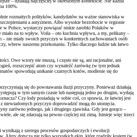
jsze – działają najczęściej w określonym kontekście. Nie każda
 na 100%.
gólnie rozmaitych polityków, kandydatów na ważne stanowiska w
y szczepieniami a autyzmem. Albo wysokie bezrobocie w regionie
ce w Polsce, wystarczy powiązać niskie zarobki Polaków w
ie miało na to wpływ. Voila – oto kuchnia wpływu, a my, pelikany –
orm – nie miały swoich przyczyn w konkretnych zachowaniach osób
zeczy, wbrew naszemu przekonaniu. Tylko dlaczego ludzie tak łatwo
ci. Owe wzory nie muszą, i często nie są, ani racjonalne, ani
 ogień, rozszczepić atom czy wynaleźć żarówkę (w tym jednak
chematów spowodują unikanie czarnych kotów, modlenie się do
zyczyniają się do powstawania iluzji przyczyny. Ponieważ działają
 występują w tym samym czasie lub następują jedno po drugim, wydają
znacza? Czy lody posiadają w sobie coś, co sprawia, że łatwiej jest
, bo z niewiadomych przyczyn doprowadzić mogą do utonięcia.
zyny zarówno jednego, jak i drugiego zjawiska. Gdy jest gorąco –
wiele, ale się zdarzają na pewno częściej niż zimą. Istnieje więc trzeci
i wynikają z szeregu procesów gospodarczych i ewolucji
w. Afery dotyczą nie tylko wszystkich ekip, które rządziły krajem (w