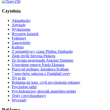
Czytelnia
Aktualności
Artykuły
Wydarzenia
Recenzje książek
Felietony
Zapowiedzi
Kultura
Z perspektywy czasu Philipa Zimbardo
Złote myśli Stevena Pinkera
Ze świata neuronauki Antonio Damasio
Ujawnione emocje Paula Ekmana
Praca od podstaw Jarosława Kulbata
7 nawyków sukcesu z FranklinCovey
Try to lie
Reklama do kąta, czyli psychologia reklamy
Psycholog radzi
Psychologiczny słownik angielsko-polski
Testy i psychozabawy
Wywiady
Reklama