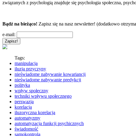
związanych z psychologią znajduje się psychologia społeczna, psycho
Bądź na bieżąco!
Zapisz się na nasz newsletter! (dodatkowo otrzyma
e-mail:
Tags:
manipulacja
iluzja przyczyny
nieświadome nabywanie kowariancji
nieświadome nabywanie predykcji
polityka
wpływ społeczny
techniki wpływu społecznego
perswazja
korelacja
iluzoryczna korelacja
automatyzmy
automatyzacja funkcji psychicznych
świadomość
samokontrola