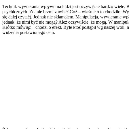
Technik wywierania wpływu na ludzi jest oczywiście bardzo wiele. B
psychicznych. Zdanie brzmi zawile? Cóż – właśnie o to chodziło. 
się dalej czytać). Jednak nie skłamałem. Manipulacja, wywieranie 
jednak, że nimi być nie mogą? Ależ oczywiście, że mogą. W manipula
Krótko mówiąc – chodzi o efekt. Byle ktoś postąpił wg naszej woli, 
widzenia postawionego celu.