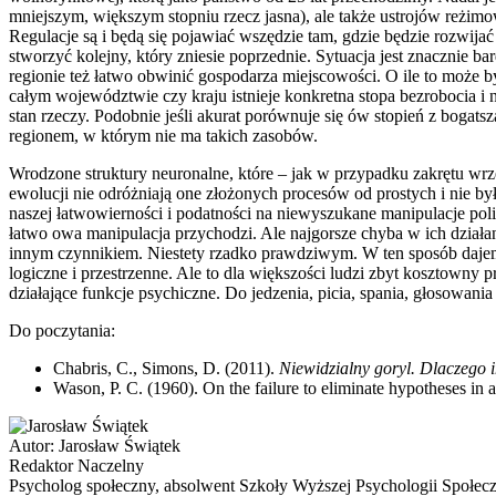
mniejszym, większym stopniu rzecz jasna), ale także ustrojów reżimo
Regulacje są i będą się pojawiać wszędzie tam, gdzie będzie rozwija
stworzyć kolejny, który zniesie poprzednie. Sytuacja jest znacznie ba
regionie też łatwo obwinić gospodarza miejscowości. O ile to może być
całym województwie czy kraju istnieje konkretna stopa bezrobocia i n
stan rzeczy. Podobnie jeśli akurat porównuje się ów stopień z bogat
regionem, w którym nie ma takich zasobów.
Wrodzone struktury neuronalne, które – jak w przypadku zakrętu wrz
ewolucji nie odróżniają one złożonych procesów od prostych i nie by
naszej łatwowierności i podatności na niewyszukane manipulacje polit
łatwo owa manipulacja przychodzi. Ale najgorsze chyba w ich działan
innym czynnikiem. Niestety rzadko prawdziwym. W ten sposób dajemy 
logiczne i przestrzenne. Ale to dla większości ludzi zbyt kosztowny 
działające funkcje psychiczne. Do jedzenia, picia, spania, głosowania
Do poczytania:
Chabris, C., Simons, D. (2011).
Niewidzialny goryl. Dlaczego 
Wason, P. C. (1960). On the failure to eliminate hypotheses in 
Autor:
Jarosław Świątek
Redaktor Naczelny
Psycholog społeczny, absolwent Szkoły Wyższej Psychologii Społec