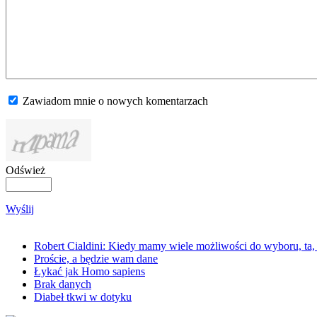
Zawiadom mnie o nowych komentarzach
Odśwież
Wyślij
Robert Cialdini: Kiedy mamy wiele możliwości do wyboru, ta,
Proście, a będzie wam dane
Łykać jak Homo sapiens
Brak danych
Diabeł tkwi w dotyku