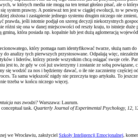
wych, w których media nie mogą na ten temat głośno pisać, ale o któr
ć się system prawny. A ponieważ ten jest w ciągłej ewolucji, to w pew
rdziej złożona i zastąpienie jednego systemu drugim niczego nie zmieni
 prawda, jeśli istotnie podjął on szereg decyzji niekorzystnych gospoda
ie różni się ona w danej miejscowości od reszty kraju, to istnieje duż
szą gminą, która posiada np. kopalnie lub jest dużą aglomeracją woje
ecionowatego, który pomaga nam identyfikować twarze, służą nam do p
ły do analizy tych pierwszych przystosowane. Odpalają więc, niezależn
yków i liderów, którzy przede wszystkim chcą osiągać swoje cele. Para
iu jest to, że gdy w coś już uwierzymy i zostanie ze sobą powiązane, 
się wodzić za nos i będziemy dawać, o ile nie zaczniemy częściej od
proces. Ta sama większość nigdy nie przeczyta tego artykułu. To jeszcze
 nie trzeba w końcu niczego więcej.
intuicja nas zwodzi?
Warszawa: Laurum.
a conceptual task.
Quarterly Journal of Experimental Psychology, 12,
1
znej we Wrocławiu, założyciel
Szkoły Inteligencji Emocjonalnej
, komen