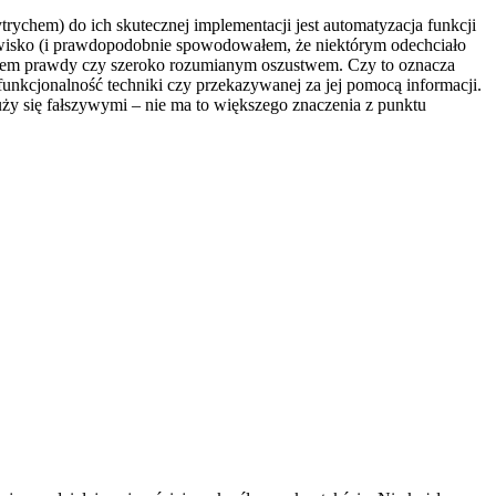
ychem) do ich skutecznej implementacji jest automatyzacja funkcji
owisko (i prawdopodobnie spowodowałem, że niektórym odechciało
aniem prawdy czy szeroko rozumianym oszustwem. Czy to oznacza
funkcjonalność techniki czy przekazywanej za jej pomocą informacji.
uży się fałszywymi – nie ma to większego znaczenia z punktu