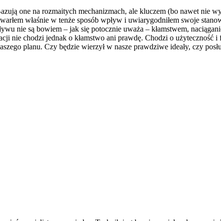
azują one na rozmaitych mechanizmach, ale kluczem (bo nawet nie wytr
Wywarłem właśnie w tenże sposób wpływ i uwiarygodniłem swoje stan
wpływu nie są bowiem – jak się potocznie uważa – kłamstwem, naciąg
cji nie chodzi jednak o kłamstwo ani prawdę. Chodzi o użyteczność i 
naszego planu. Czy będzie wierzył w nasze prawdziwe ideały, czy posł