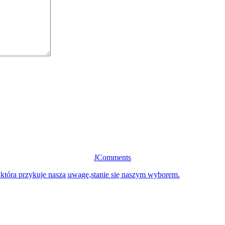
JComments
 która przykuje naszą uwagę,stanie się naszym wyborem.