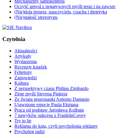
Mechanizmy samokontroli
Oczyść umysł z negatywnych myśli teraz i na zawsze
(Nie)dola trenera, nauczyciela, coacha i dietetyka
(Nie)stałość stereotypu
Czytelnia
Aktualności
Artykuły
Wydarzenia
Recenzje książek
Felietony
Zapowiedzi
Kultura
Z perspektywy czasu Philipa Zimbardo
Złote myśli Stevena Pinkera
Ze świata neuronauki Antonio Damasio
Ujawnione emocje Paula Ekmana
Praca od podstaw Jarosława Kulbata
7 nawyków sukcesu z FranklinCovey
Try to lie
Reklama do kąta, czyli psychologia reklamy
Psycholog radzi