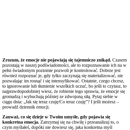
Zrozum, że emocje nie pojawiają się tajemniczo znikąd.
Czasem
pozostają w naszej podświadomości, ale to rozpoznawanie ich na w
pełni świadomym poziomie pozwoli je kontrolować. Dobrze jest
również rozpoznać je, gdy tylko zaczynają się materializować, nie
pozwalając im rosnąć i się intensyfikować. Ostatnie, czego chcesz,
to ignorowanie lub tłumienie wszelkich uczuć, bo jeśli to czytasz, to
najprawdopodobniej wiesz, że robienie tego sprawia, że emocje się
gromadzą i wybuchają później ze zdwojoną siłą. Pytaj siebie w
ciągu dnia: „Jak się teraz czuję/Co teraz czuję”? I jeśli możesz –
prowadź dziennik emocji.
Zauważ, co się dzieje w Twoim umyśle, gdy pojawia się
konkretna emocja.
Zatrzymaj się na chwilę i przeanalizuj to, o
czym myślałeś, dopóki nie dowiesz się, jaka konkretna myśl