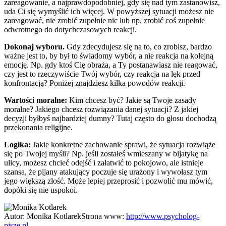
zareagowanie, a najprawdopodobniej, gdy się nad tym zastanowisz,
uda Ci się wymyślić ich więcej. W powyższej sytuacji możesz nie
zareagować, nie zrobić zupełnie nic lub np. zrobić coś zupełnie
odwrotnego do dotychczasowych reakcji.
Dokonaj wyboru.
Gdy zdecydujesz się na to, co zrobisz, bardzo
ważne jest to, by był to świadomy wybór, a nie reakcja na kolejną
emocję. Np. gdy ktoś Cię obraża, a Ty postanawiasz nie reagować,
czy jest to rzeczywiście Twój wybór, czy reakcja na lęk przed
konfrontacją? Poniżej znajdziesz kilka powodów reakcji.
Wartości moralne:
Kim chcesz być? Jakie są Twoje zasady
moralne? Jakiego chcesz rozwiązania danej sytuacji? Z jakiej
decyzji byłbyś najbardziej dumny? Tutaj często do głosu dochodzą
przekonania religijne.
Logika:
Jakie konkretne zachowanie sprawi, że sytuacja rozwiąże
się po Twojej myśli? Np. jeśli zostałeś wmieszany w bijatykę na
ulicy, możesz chcieć odejść i załatwić to pokojowo, ale istnieje
szansa, że pijany atakujący poczuje się urażony i wywołasz tym
jego większą złość. Może lepiej przeprosić i pozwolić mu mówić,
dopóki się nie uspokoi.
Autor:
Monika Kotlarek
Strona www:
http://www.psycholog-
pisze.pl