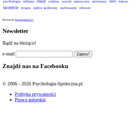
relacje
stres
psychologia
reklama
rodzina
rozwój
samoocena
stereotypy
sukces
szczęście
terapia
wpływ społeczny
zachowanie
zdrowie
Powered by
Easytagcloud v2.1
Newsletter
Bądź na bieżąco!
e-mail
Znajdź nas na Facebooku
© 2006 - 2026 Psychologia-Spoleczna.pl
Polityka prywatności
Prawa autorskie