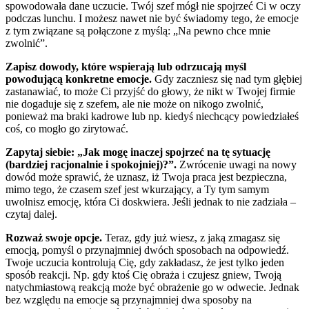
spowodowała dane uczucie. Twój szef mógł nie spojrzeć Ci w oczy
podczas lunchu. I możesz nawet nie być świadomy tego, że emocje
z tym związane są połączone z myślą: „Na pewno chce mnie
zwolnić”.
Zapisz dowody, które wspierają lub odrzucają myśl
powodującą konkretne emocje.
Gdy zaczniesz się nad tym głębiej
zastanawiać, to może Ci przyjść do głowy, że nikt w Twojej firmie
nie dogaduje się z szefem, ale nie może on nikogo zwolnić,
ponieważ ma braki kadrowe lub np. kiedyś niechcący powiedziałeś
coś, co mogło go zirytować.
Zapytaj siebie: „Jak mogę inaczej spojrzeć na tę sytuację
(bardziej racjonalnie i spokojniej)?”.
Zwrócenie uwagi na nowy
dowód może sprawić, że uznasz, iż Twoja praca jest bezpieczna,
mimo tego, że czasem szef jest wkurzający, a Ty tym samym
uwolnisz emocję, która Ci doskwiera. Jeśli jednak to nie zadziała –
czytaj dalej.
Rozważ swoje opcje.
Teraz, gdy już wiesz, z jaką zmagasz się
emocją, pomyśl o przynajmniej dwóch sposobach na odpowiedź.
Twoje uczucia kontrolują Cię, gdy zakładasz, że jest tylko jeden
sposób reakcji. Np. gdy ktoś Cię obraża i czujesz gniew, Twoją
natychmiastową reakcją może być obrażenie go w odwecie. Jednak
bez względu na emocje są przynajmniej dwa sposoby na