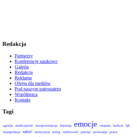
Redakcja
Partnerzy
Konferencje naukowe
Galeria
Redakcja
Reklama
Oferta dla mediów
Pod naszym patronatem
Współpraca
Kontakt
Tagi
emocje
agresja
atrakcyjność
autoprezentacja
depresja
empatia
kultura
lęk
miłość
manipulacja
motywacja
mózg
osobowość
pamięć
perswazja
praca