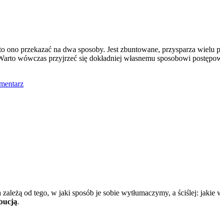
m to ono przekazać na dwa sposoby. Jest zbuntowane, przysparza wie
. Warto wówczas przyjrzeć się dokładniej własnemu sposobowi postępo
mentarz
zależą od tego, w jaki sposób je sobie wytłumaczymy, a ściślej: jakie
bucją
.