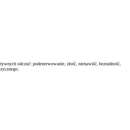
gatywnych odczuć: podenerwowanie, złość, nienawiść, bezradność,
izycznego.