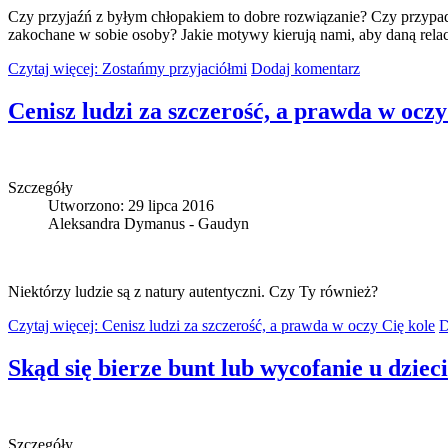
Czy przyjaźń z byłym chłopakiem to dobre rozwiązanie? Czy przypad
zakochane w sobie osoby? Jakie motywy kierują nami, aby daną rela
Czytaj więcej: Zostańmy przyjaciółmi
Dodaj komentarz
Cenisz ludzi za szczerość, a prawda w oczy
Szczegóły
Utworzono: 29 lipca 2016
Aleksandra Dymanus - Gaudyn
Niektórzy ludzie są z natury autentyczni. Czy Ty również?
Czytaj więcej: Cenisz ludzi za szczerość, a prawda w oczy Cię kole
D
Skąd się bierze bunt lub wycofanie u dziec
Szczegóły