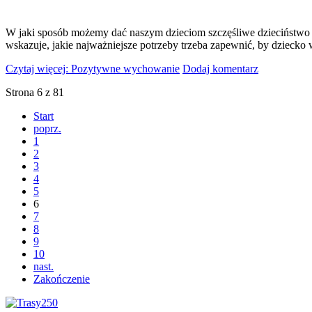
W jaki sposób możemy dać naszym dzieciom szczęśliwe dzieciństwo i 
wskazuje, jakie najważniejsze potrzeby trzeba zapewnić, by dziecko 
Czytaj więcej: Pozytywne wychowanie
Dodaj komentarz
Strona 6 z 81
Start
poprz.
1
2
3
4
5
6
7
8
9
10
nast.
Zakończenie