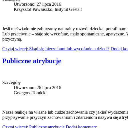
Utworzono: 27 lipca 2016
Krzysztof Pawłuszko, Instytut Gestalt
Jeśli nieświadomie zaburzamy naturalny rozwój dziecka, potrafi na
Lub przeciwnie – staje się wycofane, mało spontaniczne, apatyczne
przyczyną.
Czytaj więcej: Skąd się bierze bunt lub wycofanie u dzieci?
Dodaj ko
Publiczne atrybucje
Szczegóły
Utworzono: 26 lipca 2016
Grzegorz Tomicki
Nasze reakcje na własne lub cudze zachowania czy jakieś wydarzenia 
przypisywanie przyczyn zachowaniom i zdarzeniom nazywa się
atry
Czytaj więcej: Publiczne atrybucje
Dodaj komentarz