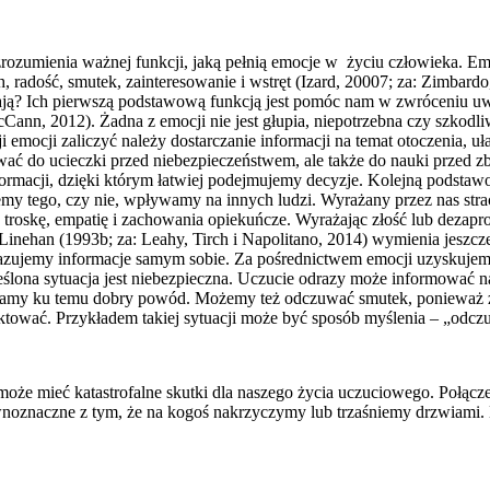
zrozumienia ważnej funkcji, jaką pełnią emocje w życiu człowieka. E
, radość, smutek, zainteresowanie i wstręt (Izard, 20007; za: Zimbar
ają? Ich pierwszą podstawową funkcją jest pomóc nam w zwróceniu uw
ann, 2012). Żadna z emocji nie jest głupia, niepotrzebna czy szkodli
emocji zaliczyć należy dostarczanie informacji na temat otoczenia, u
ać do ucieczki przed niebezpieczeństwem, ale także do nauki przed z
nformacji, dzięki którym łatwiej podejmujemy decyzje. Kolejną podsta
y tego, czy nie, wpływamy na innych ludzi. Wyrażany przez nas strac
troskę, empatię i zachowania opiekuńcze. Wyrażając złość lub dezapr
Linehan (1993b; za: Leahy, Tirch i Napolitano, 2014) wymienia jeszcz
azujemy informacje samym sobie. Za pośrednictwem emocji uzyskujemy 
eślona sytuacja jest niebezpieczna. Uczucie odrazy może informować n
amy ku temu dobry powód. Możemy też odczuwać smutek, ponieważ zgu
raktować. Przykładem takiej sytuacji może być sposób myślenia – „odczu
może mieć katastrofalne skutki dla naszego życia uczuciowego. Połąc
 równoznaczne z tym, że na kogoś nakrzyczymy lub trzaśniemy drzwiam