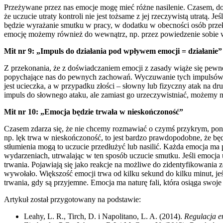
Przeżywane przez nas emocje mogę mieć różne nasilenie. Czasem, doś
że uczucie utraty kontroli nie jest tożsame z jej rzeczywistą utratą. 
będzie wyrażanie smutku w pracy, w dodatku w obecności osób przeł
emocję możemy również do wewnątrz, np. przez powiedzenie sobie w m
Mit nr 9: „Impuls do działania pod wpływem emocji = działanie”
Z przekonania, że z doświadczaniem emocji z zasady wiąże się pewn
popychające nas do pewnych zachowań. Wyczuwanie tych impulsów 
jest ucieczka, a w przypadku złości – słowny lub fizyczny atak n
impuls do słownego ataku, ale zamiast go urzeczywistniać, możemy
Mit nr 10: „Emocja będzie trwała w nieskończoność”
Czasem zdarza się, że nie chcemy rozmawiać o czymś przykrym, poni
np. lęk trwa w nieskończoność, to jest bardzo prawdopodobne, że będ
stłumienia mogą to uczucie przedłużyć lub nasilić. Każda emocja ma
wydarzeniach, utrwalając w ten sposób uczucie smutku. Jeśli emocja u
trwania. Pojawiają się jako reakcje na możliwe do zidentyfikowania 
wywołało. Większość emocji trwa od kilku sekund do kilku minut, jeś
trwania, gdy są przyjemne. Emocja ma naturę fali, która osiąga swoj
Artykuł został przygotowany na podstawie:
Leahy, L. R., Tirch, D. i Napolitano, L. A. (2014).
Regulacja e