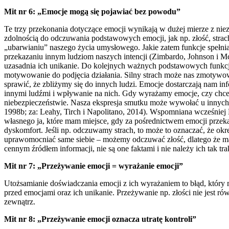
Mit nr 6: „Emocje mogą się pojawiać bez powodu”
Te trzy przekonania dotyczące emocji wynikają w dużej mierze z nie
zdolnością do odczuwania podstawowych emocji, jak np. złość, strach
„ubarwianiu” naszego życia umysłowego. Jakie zatem funkcje spełni
przekazaniu innym ludziom naszych intencji (Zimbardo, Johnson i McC
uzasadnia ich unikanie. Do kolejnych ważnych podstawowych funkcji 
motywowanie do podjęcia działania. Silny strach może nas zmotywow
sprawić, że zbliżymy się do innych ludzi. Emocje dostarczają nam i
innymi ludźmi i wpływanie na nich. Gdy wyrażamy emocje, czy chcem
niebezpieczeństwie. Nasza ekspresja smutku może wywołać u innych 
1998b; za: Leahy, Tirch i Napolitano, 2014). Wspomniana wcześniej 
własnego ja, które mam miejsce, gdy za pośrednictwem emocji przek
dyskomfort. Jeśli np. odczuwamy strach, to może to oznaczać, że okr
uprawomocniać same siebie – możemy odczuwać złość, dlatego że m
cennym źródłem informacji, nie są one faktami i nie należy ich tak t
Mit nr 7: „Przeżywanie emocji = wyrażanie emocji”
Utożsamianie doświadczania emocji z ich wyrażaniem to błąd, który 
przed emocjami oraz ich unikanie. Przeżywanie np. złości nie jest
zewnątrz.
Mit nr 8: „Przeżywanie emocji oznacza utratę kontroli”