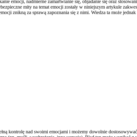
kanie emocji, nadmierne zamartwianie się, objadanie się oraz stosow
bezpieczne mity na temat emocji zostały w niniejszym artykule zakwe
ce emocji znikną za sprawą zapoznania się z nimi. Wiedza ta może jed
ełną kontrolę nad swoimi emocjami i możemy dowolnie dostosowywać je