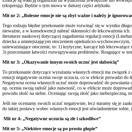
Emocje są reakcją organizmu na wydarzenia zewnętrzne lub wewnętrz
(ekspresją). Będzie o tym mowa w dalszej części artykułu.
Mit nr 2: „Bolesne emocje nie są zbyt ważne i należy je ignorowa
Tego rodzaju błędne przekonanie może rozwinąć się w wyniku długotrw
nieważne, a w konsekwencji nabrać skłonności do lekceważenia ich. 
literaturze naukowej dotyczącej zagadnienia regulacji emocji (Line
dziecka a umniejszającym otoczeniem opiekuńczo-wychowawczym, w kt
unieważniające otoczenie, to: 1) krytyczne, karcące lub lekceważąc
3) przecenianie łatwości rozwiązywania problemów. Reagujące w ten s
Mit nr 3: „Okazywanie innym swoich uczuć jest słabością”
To przekonanie dotyczące wyrażania własnych emocji ma związek z oc
emocji negatywnie ocenia swoje uczucia, co w efekcie prowadzi do tł
Negatywna ocena własnych uczuć może doprowadzić do powstania dod
np. ocenia swoją radość jako naiwność, co w efekcie może doprowadz
powodu złość na siebie. Oceniając swoją złość jako niebezpieczną, 
Jeśli nie oceniamy swoich uczuć negatywnie, lecz staramy się je zaa
do takiej postawy wobec własnych emocji jest uświadomienie sobie, 
Mit nr 4: „Negatywne uczucia są złe i szkodliwe”
Mit nr 5: „Niektóre emocje są po prostu głupie”