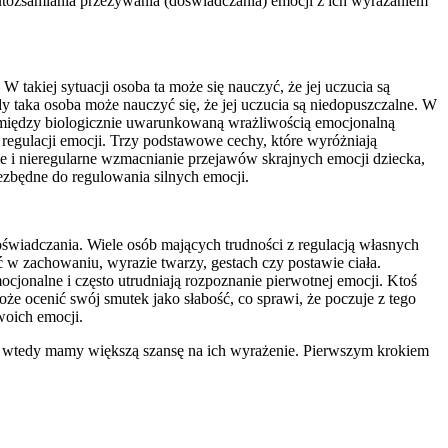
utożsamiania przeżywania (doświadczania) emocji z ich wyrażaniem
takiej sytuacji osoba ta może się nauczyć, że jej uczucia są
 taka osoba może nauczyć się, że jej uczucia są niedopuszczalne. W
zek między biologicznie uwarunkowaną wrażliwością emocjonalną
regulacji emocji. Trzy podstawowe cechy, które wyróżniają
ie i nieregularne wzmacnianie przejawów skrajnych emocji dziecka,
iezbędne do regulowania silnych emocji.
oświadczania. Wiele osób mających trudności z regulacją własnych
ć w zachowaniu, wyrazie twarzy, gestach czy postawie ciała.
onalne i często utrudniają rozpoznanie pierwotnej emocji. Ktoś
że ocenić swój smutek jako słabość, co sprawi, że poczuje z tego
woich emocji.
nia, wtedy mamy większą szansę na ich wyrażenie. Pierwszym krokiem