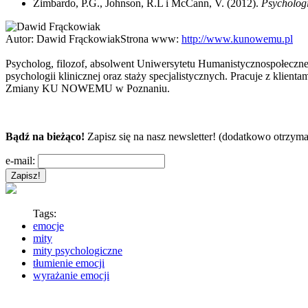
Zimbardo, P.G., Johnson, R.L i McCann, V. (2012).
Psycholog
Autor:
Dawid Frąckowiak
Strona www:
http://www.kunowemu.pl
Psycholog, filozof, absolwent Uniwersytetu Humanistycznospołeczn
psychologii klinicznej oraz staży specjalistycznych. Pracuje z klie
Zmiany KU NOWEMU w Poznaniu.
Bądź na bieżąco!
Zapisz się na nasz newsletter! (dodatkowo otrzyma
e-mail:
Tags:
emocje
mity
mity psychologiczne
tłumienie emocji
wyrażanie emocji