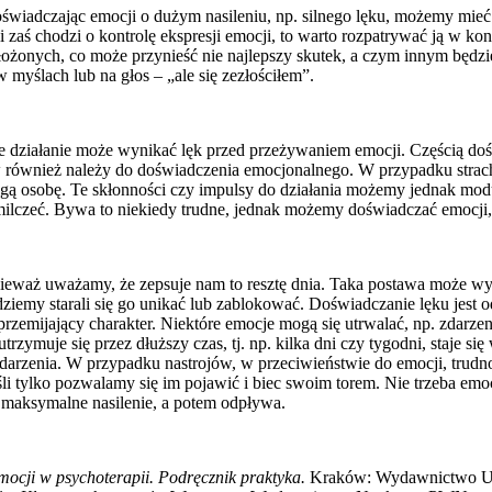
wiadczając emocji o dużym nasileniu, np. silnego lęku, możemy mieć u
Jeśli zaś chodzi o kontrolę ekspresji emocji, to warto rozpatrywać ją w 
ożonych, co może przynieść nie najlepszy skutek, a czym innym będzi
yślach lub na głos – „ale się zezłościłem”.
e działanie może wynikać lęk przed przeżywaniem emocji. Częścią doś
również należy do doświadczenia emocjonalnego. W przypadku stra
a drugą osobę. Te skłonności czy impulsy do działania możemy jednak
 milczeć. Bywa to niekiedy trudne, jednak możemy doświadczać emocj
eważ uważamy, że zepsuje nam to resztę dnia. Taka postawa może wyni
ziemy starali się go unikać lub zablokować. Doświadczanie lęku jest 
 przemijający charakter. Niektóre emocje mogą się utrwalać, np. zda
trzymuje się przez dłuższy czas, tj. np. kilka dni czy tygodni, staje 
zdarzenia. W przypadku nastrojów, w przeciwieństwie do emocji, trudn
li tylko pozwalamy się im pojawić i biec swoim torem. Nie trzeba emoc
e maksymalne nasilenie, a potem odpływa.
mocji w psychoterapii. Podręcznik praktyka.
Kraków: Wydawnictwo Uni