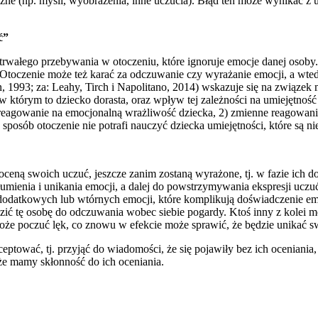
ne (np. myśli, wyobrażenia, inne uczucia). Błąd ten może wynikać z 
ć”
ałego przebywania w otoczeniu, które ignoruje emocje danej osoby. W 
Otoczenie może też karać za odczuwanie czy wyrażanie emocji, a wtedy
han, 1993; za: Leahy, Tirch i Napolitano, 2014) wskazuje się na zwią
órym to dziecko dorasta, oraz wpływ tej zależności na umiejętność 
e reagowanie na emocjonalną wrażliwość dziecka, 2) zmienne reagowan
posób otoczenie nie potrafi nauczyć dziecka umiejętności, które są n
eną swoich uczuć, jeszcze zanim zostaną wyrażone, tj. w fazie ich d
umienia i unikania emocji, a dalej do powstrzymywania ekspresji uczu
atkowych lub wtórnych emocji, które komplikują doświadczenie emocj
ić tę osobę do odczuwania wobec siebie pogardy. Ktoś inny z kolei mo
może poczuć lęk, co znowu w efekcie może sprawić, że będzie unikać s
kceptować, tj. przyjąć do wiadomości, że się pojawiły bez ich ocenia
że mamy skłonność do ich oceniania.