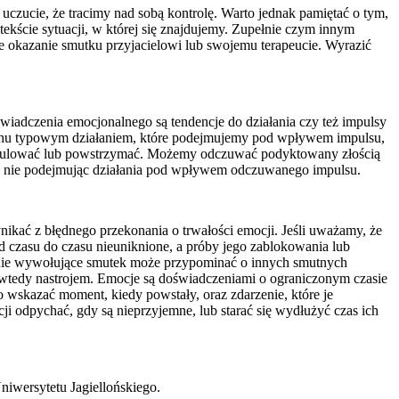
czucie, że tracimy nad sobą kontrolę. Warto jednak pamiętać o tym,
kontekście sytuacji, w której się znajdujemy. Zupełnie czym innym
e okazanie smutku przyjacielowi lub swojemu terapeucie. Wyrazić
wiadczenia emocjonalnego są tendencje do działania czy też impulsy
chu typowym działaniem, które podejmujemy pod wpływem impulsu,
 modulować lub powstrzymać. Możemy odczuwać podyktowany złością
i, nie podejmując działania pod wpływem odczuwanego impulsu.
kać z błędnego przekonania o trwałości emocji. Jeśli uważamy, że
od czasu do czasu nieuniknione, a próby jego zablokowania lub
rzenie wywołujące smutek może przypominać o innych smutnych
się wtedy nastrojem. Emocje są doświadczeniami o ograniczonym czasie
o wskazać moment, kiedy powstały, oraz zdarzenie, które je
ji odpychać, gdy są nieprzyjemne, lub starać się wydłużyć czas ich
wersytetu Jagiellońskiego.