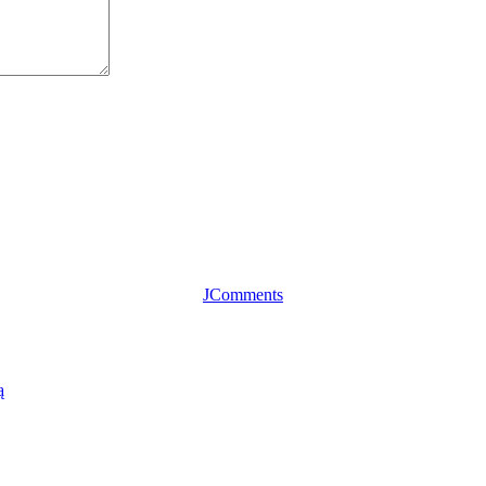
JComments
ą