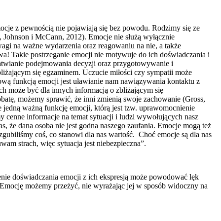
mocje z pewnością nie pojawiają się bez powodu. Rodzimy się ze
do, Johnson i McCann, 2012). Emocje nie służą wyłącznie
agi na ważne wydarzenia oraz reagowaniu na nie, a także
wa! Takie postrzeganie emocji nie motywuje do ich doświadczania i
łatwianie podejmowania decyzji oraz przygotowywanie i
bliżającym się egzaminem. Uczucie miłości czy sympatii może
wową funkcją emocji jest uławianie nam nawiązywania kontaktu z
h może być dla innych informacją o zbliżającym się
obatę, możemy sprawić, że inni zmienią swoje zachowanie (Gross,
e jedną ważną funkcję emocji, którą jest tzw. uprawomocnienie
cenne informacje na temat sytuacji i ludzi wywołujących nasz
as, że dana osoba nie jest godna naszego zaufania. Emocje mogą też
biliśmy coś, co stanowi dla nas wartość. Choć emocje są dla nas
wam strach, więc sytuacja jest niebezpieczna”.
zenie doświadczania emocji z ich ekspresją może powodować lęk
i. Emocję możemy przeżyć, nie wyrażając jej w sposób widoczny na