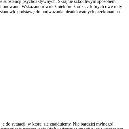
anie substancji psychoaktywnych. Skrajnie szkodliwym sposobem
stionowane. Wskazano również niektóre źródła, z których owe mity
nak stanowić podstawę do podważania nieadekwatnych przekonań na
 do sytuacji, w której się znajdujemy. Nic bardziej mylnego!