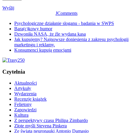
Wyślij
JComments
Psychologiczne działanie sloganu - badania w SWPS
Bara(c)kowy humor
Dzwoniła NASA, że źle wydana kasa
Jak kupujemy? Najnowsze doniesienia z zakresu psychologii
marketingu i reklamy.
Konsumenci kupują emocjami
Czytelnia
Aktualności
Artykuły
Wydarzenia
Recenzje książek
Felietony
Zapowiedzi
Kultura
Z perspektywy czasu Philipa Zimbardo
Złote myśli Stevena Pinkera
Ze świata neuronauki Antonio Damasio