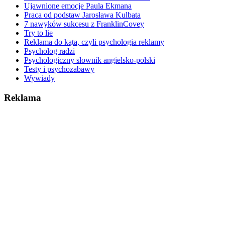
Ujawnione emocje Paula Ekmana
Praca od podstaw Jarosława Kulbata
7 nawyków sukcesu z FranklinCovey
Try to lie
Reklama do kąta, czyli psychologia reklamy
Psycholog radzi
Psychologiczny słownik angielsko-polski
Testy i psychozabawy
Wywiady
Reklama