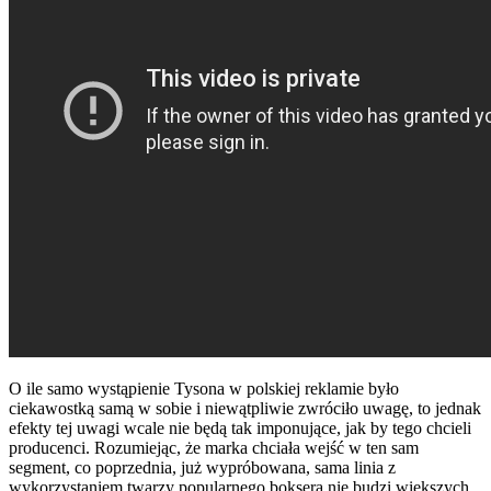
O ile samo wystąpienie Tysona w polskiej reklamie było
ciekawostką samą w sobie i niewątpliwie zwróciło uwagę, to jednak
efekty tej uwagi wcale nie będą tak imponujące, jak by tego chcieli
producenci. Rozumiejąc, że marka chciała wejść w ten sam
segment, co poprzednia, już wypróbowana, sama linia z
wykorzystaniem twarzy popularnego boksera nie budzi większych