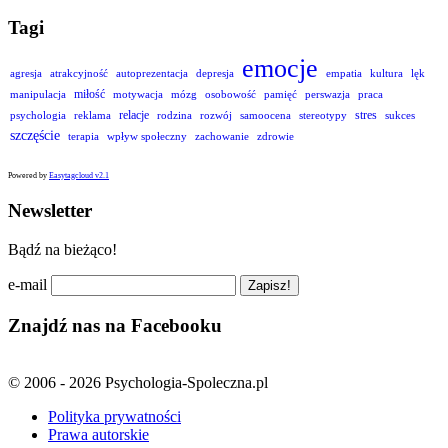
Tagi
emocje
agresja
atrakcyjność
autoprezentacja
depresja
empatia
kultura
lęk
miłość
manipulacja
motywacja
mózg
osobowość
pamięć
perswazja
praca
relacje
stres
psychologia
reklama
rodzina
rozwój
samoocena
stereotypy
sukces
szczęście
terapia
wpływ społeczny
zachowanie
zdrowie
Powered by
Easytagcloud v2.1
Newsletter
Bądź na bieżąco!
e-mail
Znajdź nas na Facebooku
© 2006 - 2026 Psychologia-Spoleczna.pl
Polityka prywatności
Prawa autorskie