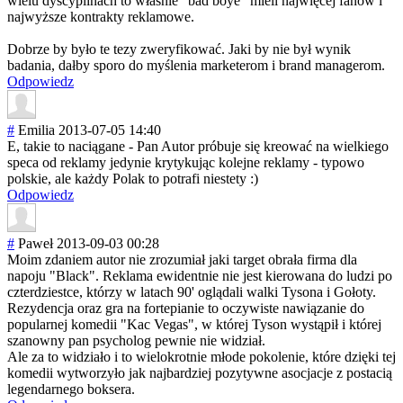
wielu dyscyplinach to właśnie "bad boye" mieli najwięcej fanów i
najwyższe kontrakty reklamowe.
Dobrze by było te tezy zweryfikować. Jaki by nie był wynik
badania, dałby sporo do myślenia marketerom i brand managerom.
Odpowiedz
#
Emilia
2013-07-05 14:40
E, takie to naciągane - Pan Autor próbuje się kreować na wielkiego
speca od reklamy jedynie krytykując kolejne reklamy - typowo
polskie, ale każdy Polak to potrafi niestety :)
Odpowiedz
#
Paweł
2013-09-03 00:28
Moim zdaniem autor nie zrozumiał jaki target obrała firma dla
napoju "Black". Reklama ewidentnie nie jest kierowana do ludzi po
czterdziestce, którzy w latach 90' oglądali walki Tysona i Gołoty.
Rezydencja oraz gra na fortepianie to oczywiste nawiązanie do
popularnej komedii "Kac Vegas", w której Tyson wystąpił i której
szanowny pan psycholog pewnie nie widział.
Ale za to widziało i to wielokrotnie młode pokolenie, które dzięki tej
komedii wytworzyło jak najbardziej pozytywne asocjacje z postacią
legendarnego boksera.