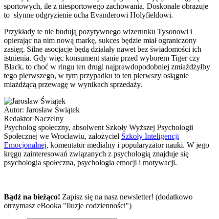
sportowych, ile z niesportowego zachowania. Doskonale obrazuje
to słynne odgryzienie ucha Evanderowi Holyfieldowi.
Przykłady te nie budują pozytywnego wizerunku Tysonowi i
opierając na nim nową markę, sukces będzie miał ograniczony
zasięg. Silne asocjacje będą działały nawet bez świadomości ich
istnienia. Gdy więc konsument stanie przed wyborem Tiger czy
Black, to choć w ringu ten drugi najprawdopodobniej zmiażdżyłby
tego pierwszego, w tym przypadku to ten pierwszy osiągnie
miażdżącą przewagę w wynikach sprzedaży.
Autor:
Jarosław Świątek
Redaktor Naczelny
Psycholog społeczny, absolwent Szkoły Wyższej Psychologii
Społecznej we Wrocławiu, założyciel
Szkoły Inteligencji
Emocjonalnej
, komentator medialny i popularyzator nauki. W jego
kręgu zainteresowań związanych z psychologią znajduje się
psychologia społeczna, psychologia emocji i motywacji.
Bądź na bieżąco!
Zapisz się na nasz newsletter! (dodatkowo
otrzymasz eBooka "Iluzje codzienności")