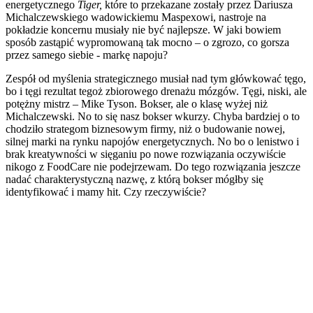
energetycznego
Tiger,
które to przekazane zostały przez Dariusza
Michalczewskiego wadowickiemu Maspexowi, nastroje na
pokładzie koncernu musiały nie być najlepsze. W jaki bowiem
sposób zastąpić wypromowaną tak mocno – o zgrozo, co gorsza
przez samego siebie - markę napoju?
Zespół od myślenia strategicznego musiał nad tym główkować tęgo,
bo i tęgi rezultat tegoż zbiorowego drenażu mózgów. Tęgi, niski, ale
potężny mistrz – Mike Tyson. Bokser, ale o klasę wyżej niż
Michalczewski. No to się nasz bokser wkurzy. Chyba bardziej o to
chodziło strategom biznesowym firmy, niż o budowanie nowej,
silnej marki na rynku napojów energetycznych. No bo o lenistwo i
brak kreatywności w sięganiu po nowe rozwiązania oczywiście
nikogo z FoodCare nie podejrzewam. Do tego rozwiązania jeszcze
nadać charakterystyczną nazwę, z którą bokser mógłby się
identyfikować i mamy hit. Czy rzeczywiście?