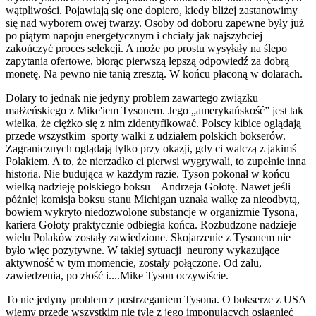
wątpliwości. Pojawiają się one dopiero, kiedy bliżej zastanowimy
się nad wyborem owej twarzy. Osoby od doboru zapewne były już
po piątym napoju energetycznym i chciały jak najszybciej
zakończyć proces selekcji. A może po prostu wysyłały na ślepo
zapytania ofertowe, biorąc pierwszą lepszą odpowiedź za dobrą
monetę. Na pewno nie tanią zresztą. W końcu płaconą w dolarach.
Dolary to jednak nie jedyny problem zawartego związku
małżeńskiego z Mike'iem Tysonem. Jego „amerykańskość” jest tak
wielka, że ciężko się z nim zidentyfikować. Polscy kibice oglądają
przede wszystkim sporty walki z udziałem polskich bokserów.
Zagranicznych oglądają tylko przy okazji, gdy ci walczą z jakimś
Polakiem. A to, że nierzadko ci pierwsi wygrywali, to zupełnie inna
historia. Nie budująca w każdym razie. Tyson pokonał w końcu
wielką nadzieję polskiego boksu – Andrzeja Gołotę. Nawet jeśli
później komisja boksu stanu Michigan uznała walkę za nieodbytą,
bowiem wykryto niedozwolone substancje w organizmie Tysona,
kariera Gołoty praktycznie odbiegła końca. Rozbudzone nadzieje
wielu Polaków zostały zawiedzione. Skojarzenie z Tysonem nie
było więc pozytywne. W takiej sytuacji neurony wykazujące
aktywność w tym momencie, zostały połączone. Od żalu,
zawiedzenia, po złość i....Mike Tyson oczywiście.
To nie jedyny problem z postrzeganiem Tysona. O bokserze z USA
wiemy przede wszystkim nie tyle z jego imponujących osiągnięć