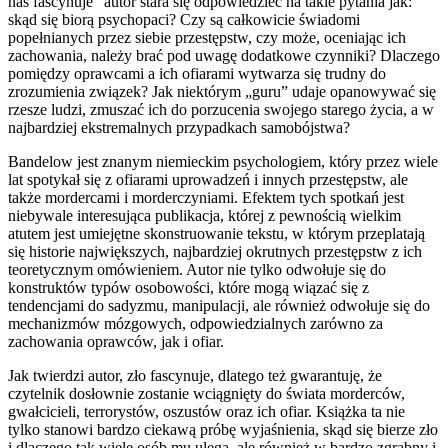
nas fascynuje” autor stara się odpowiedzieć na takie pytania jak:
skąd się biorą psychopaci? Czy są całkowicie świadomi
popełnianych przez siebie przestępstw, czy może, oceniając ich
zachowania, należy brać pod uwagę dodatkowe czynniki? Dlaczego
pomiędzy oprawcami a ich ofiarami wytwarza się trudny do
zrozumienia związek? Jak niektórym „guru” udaje opanowywać się
rzesze ludzi, zmuszać ich do porzucenia swojego starego życia, a w
najbardziej ekstremalnych przypadkach samobójstwa?
Bandelow jest znanym niemieckim psychologiem, który przez wiele
lat spotykał się z ofiarami uprowadzeń i innych przestępstw, ale
także mordercami i morderczyniami. Efektem tych spotkań jest
niebywale interesująca publikacja, której z pewnością wielkim
atutem jest umiejętne skonstruowanie tekstu, w którym przeplatają
się historie największych, najbardziej okrutnych przestępstw z ich
teoretycznym omówieniem. Autor nie tylko odwołuje się do
konstruktów typów osobowości, które mogą wiązać się z
tendencjami do sadyzmu, manipulacji, ale również odwołuje się do
mechanizmów mózgowych, odpowiedzialnych zarówno za
zachowania oprawców, jak i ofiar.
Jak twierdzi autor, zło fascynuje, dlatego też gwarantuję, że
czytelnik dosłownie zostanie wciągnięty do świata morderców,
gwałcicieli, terrorystów, oszustów oraz ich ofiar. Książka ta nie
tylko stanowi bardzo ciekawą próbę wyjaśnienia, skąd się bierze zło
i dlaczego tak wiele osób mu ulega, ale również w bardzo zgrabny i