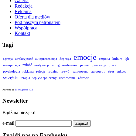
Galeria
Redakcja
Reklama
Oferta dla mediów
Pod naszym patronatem
Współpraca
Kontakt
Tagi
emocje
agresja
atrakcyjność
autoprezentacja
depresja
empatia
kultura
lęk
miłość
manipulacja
motywacja
mózg
osobowość
pamięć
perswazja
praca
relacje
stres
psychologia
reklama
rodzina
rozwój
samoocena
stereotypy
sukces
szczęście
terapia
wpływ społeczny
zachowanie
zdrowie
Powered by
Easytagcloud v2.1
Newsletter
Bądź na bieżąco!
e-mail
Znajdź nas na Facebooku