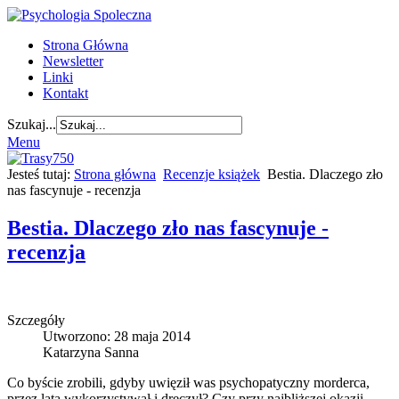
Strona Główna
Newsletter
Linki
Kontakt
Szukaj...
Menu
Jesteś tutaj:
Strona główna
Recenzje książek
Bestia. Dlaczego zło
nas fascynuje - recenzja
Bestia. Dlaczego zło nas fascynuje -
recenzja
Szczegóły
Utworzono: 28 maja 2014
Katarzyna Sanna
Co byście zrobili, gdyby uwięził was psychopatyczny morderca,
przez lata wykorzystywał i dręczył? Czy przy najbliższej okazji