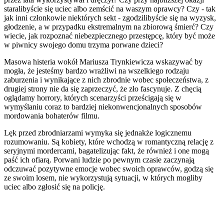
staralibyście się uciec albo zemścić na waszym oprawcy? Czy - tak
jak inni członkowie niektórych sekt - zgodzilibyście się na wyzysk,
głodzenie, a w przypadku ekstremalnym na zbiorową śmierć? Czy
wiecie, jak rozpoznać niebezpiecznego przestępcę, który być może
w piwnicy swojego domu trzyma porwane dzieci?
Masowa histeria wokół Mariusza Trynkiewicza wskazywać by
mogła, że jesteśmy bardzo wrażliwi na wszelkiego rodzaju
zaburzenia i wynikające z nich zbrodnie wobec społeczeństwa, z
drugiej strony nie da się zaprzeczyć, że zło fascynuje. Z chęcią
oglądamy horrory, których scenarzyści prześcigają się w
wymyślaniu coraz to bardziej niekonwencjonalnych sposobów
mordowania bohaterów filmu.
Lęk przed zbrodniarzami wymyka się jednakże logicznemu
rozumowaniu. Są kobiety, które wchodzą w romantyczną relację z
seryjnymi mordercami, bagatelizując fakt, że również i one mogą
paść ich ofiarą. Porwani ludzie po pewnym czasie zaczynają
odczuwać pozytywne emocje wobec swoich oprawców, godzą się
ze swoim losem, nie wykorzystują sytuacji, w których mogliby
uciec albo zgłosić się na policję.