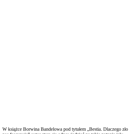
W książce Borwina Bandelowa pod tytułem „Bestia. Dlaczego zło