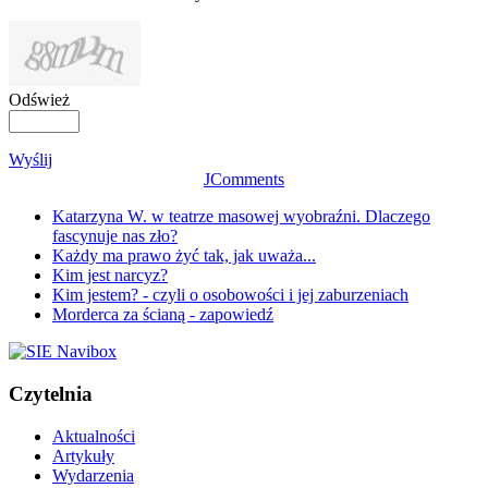
Odśwież
Wyślij
JComments
Katarzyna W. w teatrze masowej wyobraźni. Dlaczego
fascynuje nas zło?
Każdy ma prawo żyć tak, jak uważa...
Kim jest narcyz?
Kim jestem? - czyli o osobowości i jej zaburzeniach
Morderca za ścianą - zapowiedź
Czytelnia
Aktualności
Artykuły
Wydarzenia