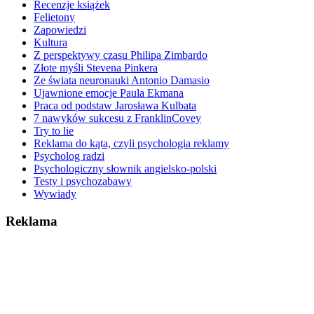
Recenzje książek
Felietony
Zapowiedzi
Kultura
Z perspektywy czasu Philipa Zimbardo
Złote myśli Stevena Pinkera
Ze świata neuronauki Antonio Damasio
Ujawnione emocje Paula Ekmana
Praca od podstaw Jarosława Kulbata
7 nawyków sukcesu z FranklinCovey
Try to lie
Reklama do kąta, czyli psychologia reklamy
Psycholog radzi
Psychologiczny słownik angielsko-polski
Testy i psychozabawy
Wywiady
Reklama