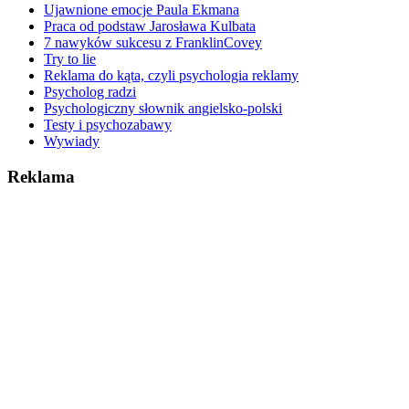
Ujawnione emocje Paula Ekmana
Praca od podstaw Jarosława Kulbata
7 nawyków sukcesu z FranklinCovey
Try to lie
Reklama do kąta, czyli psychologia reklamy
Psycholog radzi
Psychologiczny słownik angielsko-polski
Testy i psychozabawy
Wywiady
Reklama