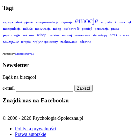
Tagi
emocje
agresja
atrakcyjność
autoprezentacja
depresja
empatia
kultura
lęk
miłość
manipulacja
motywacja
mózg
osobowość
pamięć
perswazja
praca
relacje
stres
psychologia
reklama
rodzina
rozwój
samoocena
stereotypy
sukces
szczęście
terapia
wpływ społeczny
zachowanie
zdrowie
Powered by
Easytagcloud v2.1
Newsletter
Bądź na bieżąco!
e-mail
Znajdź nas na Facebooku
© 2006 - 2026 Psychologia-Spoleczna.pl
Polityka prywatności
Prawa autorskie