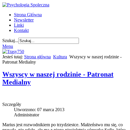
Strona Główna
Newsletter
Linki
Kontakt
Szukaj...
Menu
Jesteś tutaj:
Strona główna
Kultura
Wszyscy w naszej rodzinie -
Patronat Medialny
Wszyscy w naszej rodzinie - Patronat
Medialny
Szczegóły
Utworzono: 07 marca 2013
Administrator
Marius jest rozwodnikiem po trzydziestce. Małżeństwo mu się, co
prawda, nie udało, ale ma z niego pięcioletnią córeczkę Sofię, którą