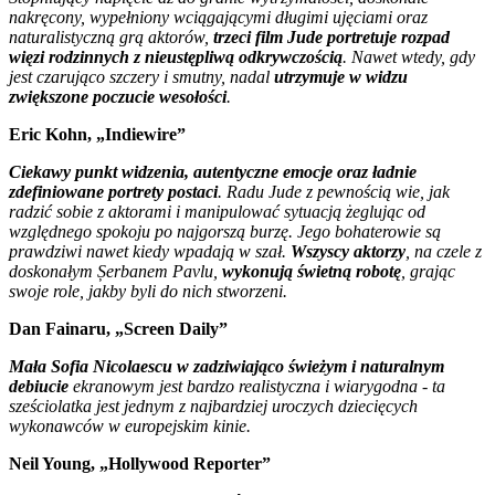
nakręcony, wypełniony wciągającymi długimi ujęciami oraz
naturalistyczną grą aktorów,
trzeci film
Jude
portretuje rozpad
więzi rodzinnych z nieustępliwą odkrywczością
. Nawet wtedy, gdy
jest czarująco szczery i smutny, nadal
utrzymuje w widzu
zwiększone poczucie wesołości
.
Eric Kohn, „Indiewire”
Ciekawy
punkt widzenia, autentyczne emocje oraz ładnie
zdefiniowane portrety postaci
. Radu Jude
z pewnością wie, jak
radzić sobie z aktorami i manipulować sytuacją żeglując od
względnego spokoju po najgorszą burzę. Jego bohaterowie są
prawdziwi nawet kiedy wpadają w szał.
Wszyscy aktorzy
, na czele z
doskonałym
Ș
erbanem Pavlu,
wykonują świetną robotę
, grając
swoje role, jakby byli do nich stworzeni.
Dan Fainaru, „Screen Daily”
Mała Sofia Nicolaescu w zadziwiająco świeżym i naturalnym
debiucie
ekranowym jest bardzo realistyczna i wiarygodna
- ta
sześciolatka jest jednym z najbardziej uroczych dziecięcych
wykonawców w europejskim kinie.
Neil Young, „Hollywood Reporter”