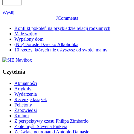
Wyślij
JComments
Konflikt pokoleń na przykładzie relacji rodzinnych
Małe wojny
Wypalony dom
(Nie)Dorosłe Dziecko Alkoholika
10 rzeczy, których nie usłyszysz od swojej mamy
Czytelnia
Aktualności
Artykuły
Wydarzenia
Recenzje książek
Felietony
Zapowiedzi
Kultura
Z perspektywy czasu Philipa Zimbardo
Złote myśli Stevena Pinkera
Ze świata neuronauki Antonio Damasio