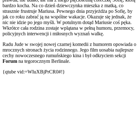
bardzo kocha. Na co dzień dziewczynka mieszka z matką, co
strasznie frustruje Mariusa. Pewnego dnia przyjeżdża po Sofię, by
jak co roku zabrać ją na wspólne wakacje. Okazuje się jednak, że
nic nie idzie po jego myśli. W potulnym dotąd Mariusie coś pęka.
Wkrótce cała rodzina zostaje wplątana w pełną humoru, przemocy,
policyjnych interwencji i miłosnych wyznań walkę.
Radu Jude w swojej nowej czarnej komedii z humorem opowiada o
mrocznych stronach życia rodzinnego. Jego film uosabia najlepsze
cechy nowoczesnego rumuńskiego kina i był odkryciem sekcji
Forum
na tegorocznym Berlinale.
{qtube vid:=WIuXBjPrCR0#!}