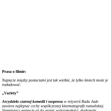
Prasa o filmie:
Napięcie między postaciami jest tak wielkie, że tylko śmiech może je
rozładować.
„Variety”
Arcydzieło czarnej komedii i suspensu
w reżyserii Radu Jude
zawiera najlepsze cechy współczesnej kinematografii rumuńskiej.
Stopniujący napięcie aż do granic wytrzymałości, doskonale