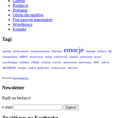
Galeria
Redakcja
Reklama
Oferta dla mediów
Pod naszym patronatem
Współpraca
Kontakt
Tagi
emocje
agresja
atrakcyjność
autoprezentacja
depresja
empatia
kultura
lęk
miłość
manipulacja
motywacja
mózg
osobowość
pamięć
perswazja
praca
relacje
stres
psychologia
reklama
rodzina
rozwój
samoocena
stereotypy
sukces
szczęście
terapia
wpływ społeczny
zachowanie
zdrowie
Powered by
Easytagcloud v2.1
Newsletter
Bądź na bieżąco!
e-mail
Znajdź nas na Facebooku