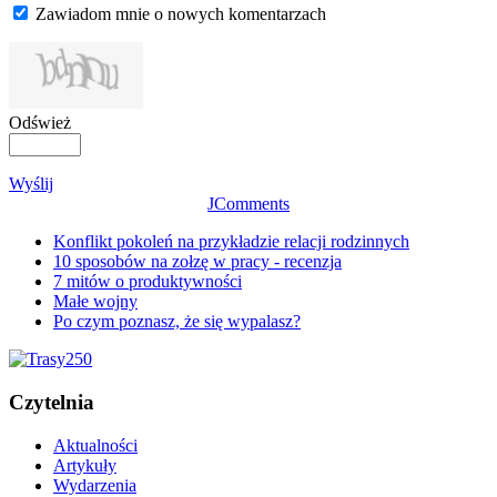
Zawiadom mnie o nowych komentarzach
Odśwież
Wyślij
JComments
Konflikt pokoleń na przykładzie relacji rodzinnych
10 sposobów na zołzę w pracy - recenzja
7 mitów o produktywności
Małe wojny
Po czym poznasz, że się wypalasz?
Czytelnia
Aktualności
Artykuły
Wydarzenia