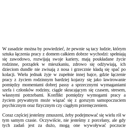
W zasadzie można by powiedzieć, że pewnie są tacy ludzie, którym
sztuka łączenia pracy z domem całkiem dobrze wychodzi: spełniają
się zawodowo, rozwijają swoje kariery, mają poukładane życie
rodzinne, porządek w mieszkaniu, zdrowo się odżywiają, ich
dzieciom dundle nie zwisają z nosa i grzecznie kładą się spać po
kolacji. Wielu jednak żyje w zupełnie innej bajce, gdzie łączenie
pracy z życiem rodzinnym bardziej kojarzy się jako lawirowanie
pomiędzy momentami dobrej passy a sprzecznymi wymaganiami
szefa i członków rodziny, ciągle skracającym się czasem, stresem,
własnymi potrzebami. Konflikt pomiędzy wymogami pracy a
życiem prywatnym może wiązać się z gorszym samopoczuciem
psychicznym oraz fizycznym czy ciągłym przemęczeniem.
Coraz częściej jesteśmy zmuszeni, żeby podejmować się wielu ról w
tym samym czasie. Oczywiście, nie jesteśmy z porcelany, ale gdy
tych zadań jest za dużo, mogą one wywoływać poczucie