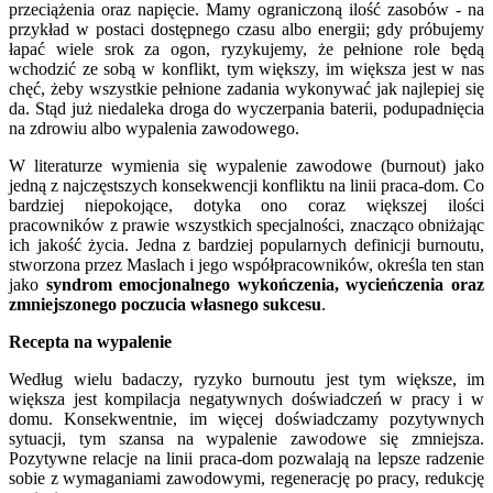
przeciążenia oraz napięcie. Mamy ograniczoną ilość zasobów - na
przykład w postaci dostępnego czasu albo energii; gdy próbujemy
łapać wiele srok za ogon, ryzykujemy, że pełnione role będą
wchodzić ze sobą w konflikt, tym większy, im większa jest w nas
chęć, żeby wszystkie pełnione zadania wykonywać jak najlepiej się
da. Stąd już niedaleka droga do wyczerpania baterii, podupadnięcia
na zdrowiu albo wypalenia zawodowego.
W literaturze wymienia się wypalenie zawodowe (burnout) jako
jedną z najczęstszych konsekwencji konfliktu na linii praca-dom. Co
bardziej niepokojące, dotyka ono coraz większej ilości
pracowników z prawie wszystkich specjalności, znacząco obniżając
ich jakość życia. Jedna z bardziej popularnych definicji burnoutu,
stworzona przez Maslach i jego współpracowników, określa ten stan
jako
syndrom emocjonalnego wykończenia, wycieńczenia oraz
zmniejszonego poczucia własnego sukcesu
.
Recepta na wypalenie
Według wielu badaczy, ryzyko burnoutu jest tym większe, im
większa jest kompilacja negatywnych doświadczeń w pracy i w
domu. Konsekwentnie, im więcej doświadczamy pozytywnych
sytuacji, tym szansa na wypalenie zawodowe się zmniejsza.
Pozytywne relacje na linii praca-dom pozwalają na lepsze radzenie
sobie z wymaganiami zawodowymi, regenerację po pracy, redukcję