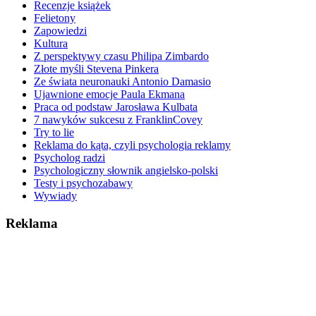
Recenzje książek
Felietony
Zapowiedzi
Kultura
Z perspektywy czasu Philipa Zimbardo
Złote myśli Stevena Pinkera
Ze świata neuronauki Antonio Damasio
Ujawnione emocje Paula Ekmana
Praca od podstaw Jarosława Kulbata
7 nawyków sukcesu z FranklinCovey
Try to lie
Reklama do kąta, czyli psychologia reklamy
Psycholog radzi
Psychologiczny słownik angielsko-polski
Testy i psychozabawy
Wywiady
Reklama