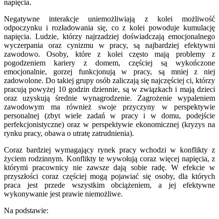
napięcia.
Negatywne interakcje uniemożliwiają z kolei możliwość
odpoczynku i rozładowania się, co z kolei powoduje kumulację
napięcia. Ludzie, którzy najrzadziej doświadczają emocjonalnego
wyczerpania oraz cynizmu w pracy, są najbardziej efektywni
zawodowo. Osoby, które z kolei często mają problemy z
pogodzeniem kariery z domem, częściej są wykończone
emocjonalnie, gorzej funkcjonują w pracy, są mniej z niej
zadowolone. Do takiej grupy osób zaliczają się najczęściej ci, którzy
pracują powyżej 10 godzin dziennie, są w związkach i mają dzieci
oraz uzyskują średnie wynagrodzenie. Zagrożenie wypaleniem
zawodowym ma również swoje przyczyny w perspektywie
personalnej (zbyt wiele zadań w pracy i w domu, podejście
perfekcjonistyczne) oraz w perspektywie ekonomicznej (kryzys na
rynku pracy, obawa o utratę zatrudnienia).
Coraz bardziej wymagający rynek pracy wchodzi w konflikty z
życiem rodzinnym. Konflikty te wywołują coraz więcej napięcia, z
którymi pracownicy nie zawsze dają sobie radę. W efekcie w
przyszłości coraz częściej mogą pojawiać się osoby, dla których
praca jest przede wszystkim obciążeniem, a jej efektywne
wykonywanie jest prawie niemożliwe.
Na podstawie: