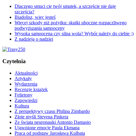
Dlaczego smuci cię twój smutek, a szczęście nie daje
szczęścia?
Biadolisz, więc jesteś
Więcej szkody niż pożytku: skutki uboczne rozpaczliwego
podwyższania samooceny
Wysoka samoocena czy silna wola? Wybór należy do ciebie ;)
Z nadzieją o nadziei
Czytelnia
Aktualności
Artykuły
Wydarzenia
Recenzje książek
Felietony
Zapowiedzi
Kultura
Z perspektywy czasu Philipa Zimbardo
Złote myśli Stevena Pinkera
Ze świata neuronauki Antonio Damasio
Ujawnione emocje Paula Ekmana
Praca od podstaw Jarosława Kulbata