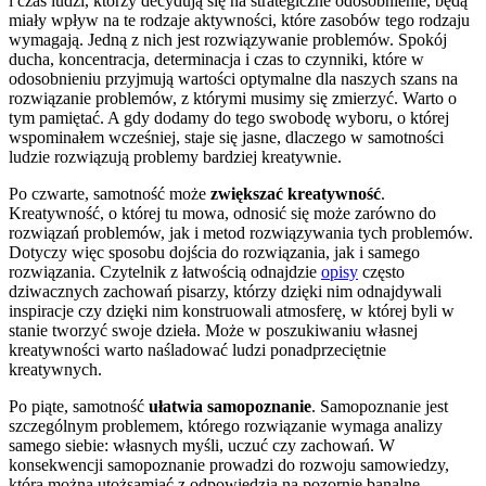
i czas ludzi, którzy decydują się na strategiczne odosobnienie, będą
miały wpływ na te rodzaje aktywności, które zasobów tego rodzaju
wymagają. Jedną z nich jest rozwiązywanie problemów. Spokój
ducha, koncentracja, determinacja i czas to czynniki, które w
odosobnieniu przyjmują wartości optymalne dla naszych szans na
rozwiązanie problemów, z którymi musimy się zmierzyć. Warto o
tym pamiętać. A gdy dodamy do tego swobodę wyboru, o której
wspominałem wcześniej, staje się jasne, dlaczego w samotności
ludzie rozwiązują problemy bardziej kreatywnie.
Po czwarte, samotność może
zwiększać kreatywność
.
Kreatywność, o której tu mowa, odnosić się może zarówno do
rozwiązań problemów, jak i metod rozwiązywania tych problemów.
Dotyczy więc sposobu dojścia do rozwiązania, jak i samego
rozwiązania. Czytelnik z łatwością odnajdzie
opisy
często
dziwacznych zachowań pisarzy, którzy dzięki nim odnajdywali
inspiracje czy dzięki nim konstruowali atmosferę, w której byli w
stanie tworzyć swoje dzieła. Może w poszukiwaniu własnej
kreatywności warto naśladować ludzi ponadprzeciętnie
kreatywnych.
Po piąte, samotność
ułatwia samopoznanie
. Samopoznanie jest
szczególnym problemem, którego rozwiązanie wymaga analizy
samego siebie: własnych myśli, uczuć czy zachowań. W
konsekwencji samopoznanie prowadzi do rozwoju samowiedzy,
którą można utożsamiać z odpowiedzią na pozornie banalne