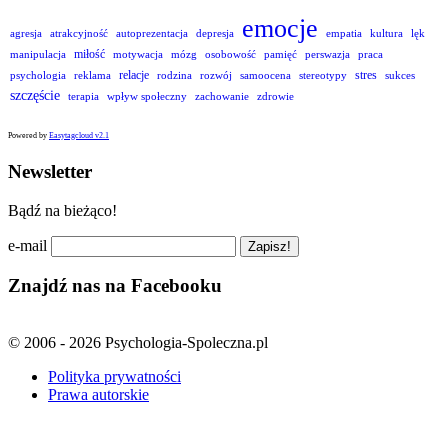
emocje
agresja
atrakcyjność
autoprezentacja
depresja
empatia
kultura
lęk
miłość
manipulacja
motywacja
mózg
osobowość
pamięć
perswazja
praca
relacje
stres
psychologia
reklama
rodzina
rozwój
samoocena
stereotypy
sukces
szczęście
terapia
wpływ społeczny
zachowanie
zdrowie
Powered by
Easytagcloud v2.1
Newsletter
Bądź na bieżąco!
e-mail
Znajdź nas na Facebooku
© 2006 - 2026 Psychologia-Spoleczna.pl
Polityka prywatności
Prawa autorskie