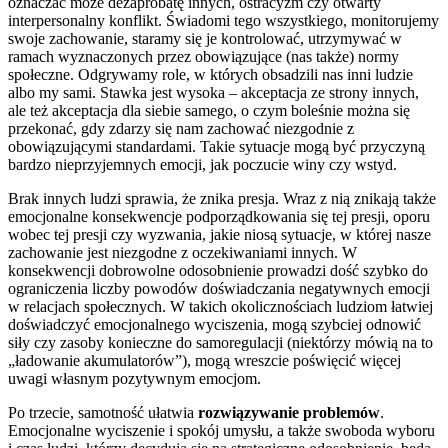
oznaczać może dezaprobatę innych, ostracyzm czy otwarty
interpersonalny konflikt. Świadomi tego wszystkiego, monitorujemy
swoje zachowanie, staramy się je kontrolować, utrzymywać w
ramach wyznaczonych przez obowiązujące (nas także) normy
społeczne. Odgrywamy role, w których obsadzili nas inni ludzie
albo my sami. Stawka jest wysoka – akceptacja ze strony innych,
ale też akceptacja dla siebie samego, o czym boleśnie można się
przekonać, gdy zdarzy się nam zachować niezgodnie z
obowiązującymi standardami. Takie sytuacje mogą być przyczyną
bardzo nieprzyjemnych emocji, jak poczucie winy czy wstyd.
Brak innych ludzi sprawia, że znika presja. Wraz z nią znikają także
emocjonalne konsekwencje podporządkowania się tej presji, oporu
wobec tej presji czy wyzwania, jakie niosą sytuacje, w której nasze
zachowanie jest niezgodne z oczekiwaniami innych. W
konsekwencji dobrowolne odosobnienie prowadzi dość szybko do
ograniczenia liczby powodów doświadczania negatywnych emocji
w relacjach społecznych. W takich okolicznościach ludziom łatwiej
doświadczyć emocjonalnego wyciszenia, mogą szybciej odnowić
siły czy zasoby konieczne do samoregulacji (niektórzy mówią na to
„ładowanie akumulatorów”), mogą wreszcie poświęcić więcej
uwagi własnym pozytywnym emocjom.
Po trzecie, samotność ułatwia
rozwiązywanie problemów
.
Emocjonalne wyciszenie i spokój umysłu, a także swoboda wyboru