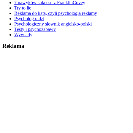
7 nawyków sukcesu z FranklinCovey
Try to lie
Reklama do kąta, czyli psychologia reklamy
Psycholog radzi
Psychologiczny słownik angielsko-polski
Testy i psychozabawy
Wywiady
Reklama