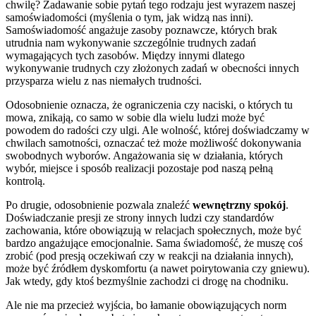
chwilę? Zadawanie sobie pytań tego rodzaju jest wyrazem naszej
samoświadomości (myślenia o tym, jak widzą nas inni).
Samoświadomość angażuje zasoby poznawcze, których brak
utrudnia nam wykonywanie szczególnie trudnych zadań
wymagających tych zasobów. Między innymi dlatego
wykonywanie trudnych czy złożonych zadań w obecności innych
przysparza wielu z nas niemałych trudności.
Odosobnienie oznacza, że ograniczenia czy naciski, o których tu
mowa, znikają, co samo w sobie dla wielu ludzi może być
powodem do radości czy ulgi. Ale wolność, której doświadczamy w
chwilach samotności, oznaczać też może możliwość dokonywania
swobodnych wyborów. Angażowania się w działania, których
wybór, miejsce i sposób realizacji pozostaje pod naszą pełną
kontrolą.
Po drugie, odosobnienie pozwala znaleźć
wewnętrzny spokój
.
Doświadczanie presji ze strony innych ludzi czy standardów
zachowania, które obowiązują w relacjach społecznych, może być
bardzo angażujące emocjonalnie. Sama świadomość, że muszę coś
zrobić (pod presją oczekiwań czy w reakcji na działania innych),
może być źródłem dyskomfortu (a nawet poirytowania czy gniewu).
Jak wtedy, gdy ktoś bezmyślnie zachodzi ci drogę na chodniku.
Ale nie ma przecież wyjścia, bo łamanie obowiązujących norm