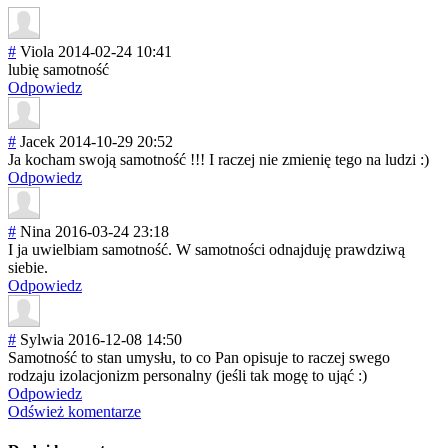
#
Viola
2014-02-24 10:41
lubię samotność
Odpowiedz
#
Jacek
2014-10-29 20:52
Ja kocham swoją samotność !!! I raczej nie zmienię tego na ludzi :)
Odpowiedz
#
Nina
2016-03-24 23:18
I ja uwielbiam samotność. W samotności odnajduję prawdziwą
siebie.
Odpowiedz
#
Sylwia
2016-12-08 14:50
Samotność to stan umysłu, to co Pan opisuje to raczej swego
rodzaju izolacjonizm personalny (jeśli tak mogę to ująć :)
Odpowiedz
Odśwież komentarze