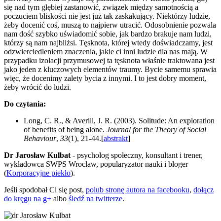
się nad tym głębiej zastanowić, związek między samotnością a
poczuciem bliskości nie jest już tak zaskakujący. Niektórzy ludzie,
żeby docenić coś, muszą to najpierw utracić. Odosobnienie pozwala
nam dość szybko uświadomić sobie, jak bardzo brakuje nam ludzi,
którzy są nam najbliżsi. Tęsknota, której wtedy doświadczamy, jest
odzwierciedleniem znaczenia, jakie ci inni ludzie dla nas mają. W
przypadku izolacji przymusowej ta tęsknota właśnie traktowana jest
jako jeden z kluczowych elementów traumy. Bycie samemu sprawia
więc, że docenimy zalety bycia z innymi. I to jest dobry moment,
żeby wrócić do ludzi.
Do czytania:
Long, C. R., & Averill, J. R. (2003). Solitude: An exploration
of benefits of being alone.
Journal for the Theory of Social
Behaviour
,
33
(1), 21-44.[
abstrakt
]
Dr Jarosław Kulbat
- psycholog społeczny, konsultant i trener,
wykładowca SWPS Wrocław, popularyzator nauki i bloger
(
Korporacyjne piekło
).
Jeśli spodobał Ci się post,
polub stronę autora na facebooku
,
dołącz
do kręgu na g+
albo
śledź na twitterze
.