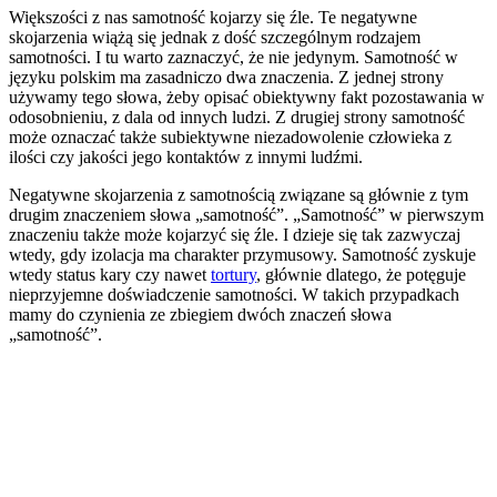
Większości z nas samotność kojarzy się źle. Te negatywne
skojarzenia wiążą się jednak z dość szczególnym rodzajem
samotności. I tu warto zaznaczyć, że nie jedynym. Samotność w
języku polskim ma zasadniczo dwa znaczenia. Z jednej strony
używamy tego słowa, żeby opisać obiektywny fakt pozostawania w
odosobnieniu, z dala od innych ludzi. Z drugiej strony samotność
może oznaczać także subiektywne niezadowolenie człowieka z
ilości czy jakości jego kontaktów z innymi ludźmi.
Negatywne skojarzenia z samotnością związane są głównie z tym
drugim znaczeniem słowa „samotność”. „Samotność” w pierwszym
znaczeniu także może kojarzyć się źle. I dzieje się tak zazwyczaj
wtedy, gdy izolacja ma charakter przymusowy. Samotność zyskuje
wtedy status kary czy nawet
tortury
, głównie dlatego, że potęguje
nieprzyjemne doświadczenie samotności. W takich przypadkach
mamy do czynienia ze zbiegiem dwóch znaczeń słowa
„samotność”.