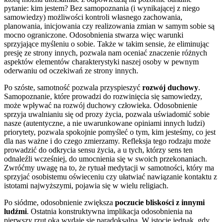
pytanie: kim jestem? Bez samopoznania (i wynikającej z niego
samowiedzy) możliwości kontroli własnego zachowania,
planowania, inicjowania czy realizowania zmian w samym sobie są
mocno ograniczone. Odosobnienia stwarza więc warunki
sprzyjające myśleniu o sobie. Także w takim sensie, że eliminując
presję ze strony innych, pozwala nam oceniać znaczenie różnych
aspektów elementów charakterystyki naszej osoby w pewnym
oderwaniu od oczekiwań ze strony innych.
Po szóste, samotność pozwala przyspieszyć
rozwój duchowy
.
Samopoznanie, które prowadzi do rozwinięcia się samowiedzy,
może wpływać na rozwój duchowy człowieka. Odosobnienie
sprzyja uwalnianiu się od prozy życia, pozwala uświadomić sobie
nasze (autentyczne, a nie uwarunkowane opiniami innych ludzi)
priorytety, pozwala spokojnie pomyśleć o tym, kim jesteśmy, co jest
dla nas ważne i do czego zmierzamy. Refleksja tego rodzaju może
prowadzić do odkrycia sensu życia, a u tych, którzy sens ten
odnaleźli wcześniej, do umocnienia się w swoich przekonaniach.
Zwróćmy uwagę na to, że rytuał medytacji w samotności, który ma
sprzyjać osobistemu oświeceniu czy ułatwiać nawiązanie kontaktu z
istotami najwyższymi, pojawia się w wielu religiach.
Po siódme, odosobnienie zwiększa
poczucie bliskości z innymi
ludźmi
. Ostatnia konstruktywna implikacja odosobnienia na
pierwszy rzut oka wydaje się paradoksalna. W istocie jednak, gdy