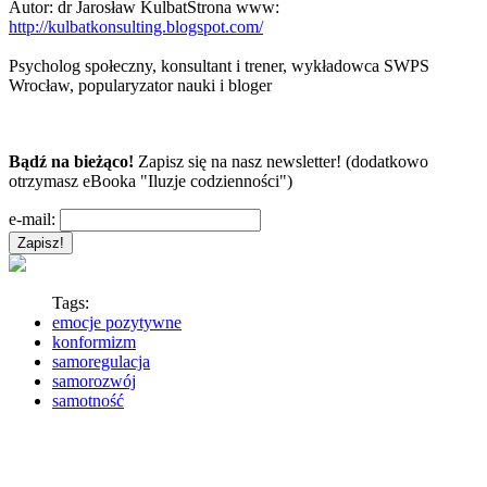
Autor:
dr Jarosław Kulbat
Strona www:
http://kulbatkonsulting.blogspot.com/
Psycholog społeczny, konsultant i trener, wykładowca SWPS
Wrocław, popularyzator nauki i bloger
Bądź na bieżąco!
Zapisz się na nasz newsletter! (dodatkowo
otrzymasz eBooka "Iluzje codzienności")
e-mail:
Tags:
emocje pozytywne
konformizm
samoregulacja
samorozwój
samotność