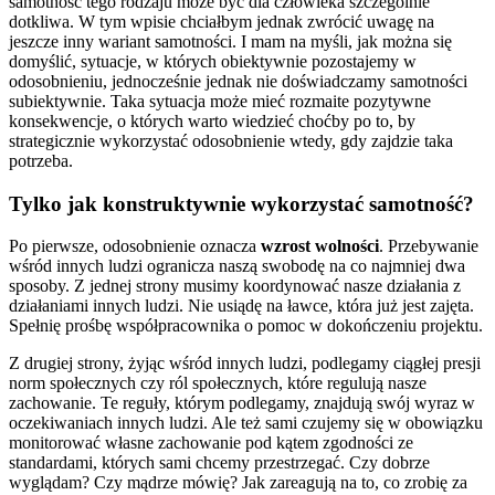
samotność tego rodzaju może być dla człowieka szczególnie
dotkliwa. W tym wpisie chciałbym jednak zwrócić uwagę na
jeszcze inny wariant samotności. I mam na myśli, jak można się
domyślić, sytuacje, w których obiektywnie pozostajemy w
odosobnieniu, jednocześnie jednak nie doświadczamy samotności
subiektywnie. Taka sytuacja może mieć rozmaite pozytywne
konsekwencje, o których warto wiedzieć choćby po to, by
strategicznie wykorzystać odosobnienie wtedy, gdy zajdzie taka
potrzeba.
Tylko jak konstruktywnie wykorzystać samotność?
Po pierwsze, odosobnienie oznacza
wzrost wolności
. Przebywanie
wśród innych ludzi ogranicza naszą swobodę na co najmniej dwa
sposoby. Z jednej strony musimy koordynować nasze działania z
działaniami innych ludzi. Nie usiądę na ławce, która już jest zajęta.
Spełnię prośbę współpracownika o pomoc w dokończeniu projektu.
Z drugiej strony, żyjąc wśród innych ludzi, podlegamy ciągłej presji
norm społecznych czy ról społecznych, które regulują nasze
zachowanie. Te reguły, którym podlegamy, znajdują swój wyraz w
oczekiwaniach innych ludzi. Ale też sami czujemy się w obowiązku
monitorować własne zachowanie pod kątem zgodności ze
standardami, których sami chcemy przestrzegać. Czy dobrze
wyglądam? Czy mądrze mówię? Jak zareagują na to, co zrobię za