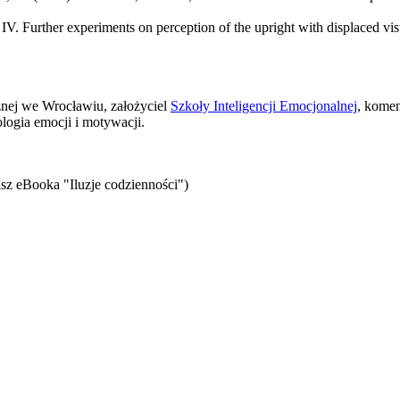
 IV. Further experiments on perception of the upright with displaced visu
znej we Wrocławiu, założyciel
Szkoły Inteligencji Emocjonalnej
, komen
logia emocji i motywacji.
sz eBooka "Iluzje codzienności")