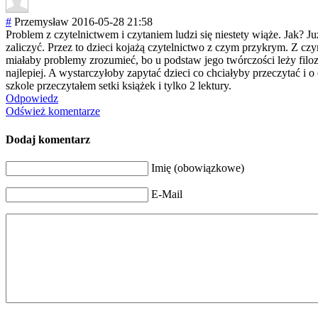
#
Przemysław
2016-05-28 21:58
Problem z czytelnictwem i czytaniem ludzi się niestety wiąże. Jak? J
zaliczyć. Przez to dzieci kojażą czytelnictwo z czym przykrym. Z 
miałaby problemy zrozumieć, bo u podstaw jego twórczości leży filozo
najlepiej. A wystarczyłoby zapytać dzieci co chciałyby przeczytać i
szkole przeczytałem setki książek i tylko 2 lektury.
Odpowiedz
Odśwież komentarze
Dodaj komentarz
Imię (obowiązkowe)
E-Mail