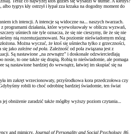
isiaj. Teraz co najwyżej ktoś gdzieś się wysadzi w tłumie. A kiedyś?
 albo tygrys kły ostrzył i łypał zza krzaka na dogodny moment do
niem ich intencji. A intencje są widoczne na... naszych twarzach.
ane z programami działania, które wyewoluowały w obliczu wyzwań,
czery uśmiech nie tyle oznacza, że się nie cieszymy, ile że się nie
 jesteśmy nią rozentuzjazmowani. Na poziomie nieświadomym mózg
st złożona. Można wyczuć, że ktoś się uśmiecha tylko z grzeczności,
a się jako
zależne od pola.
Zależność od pola związana jest z
tuacji. Są nastawione „na zewnątrz” i doskonale odzwierciedlają
po nosie, to one także się drapią. Robią to nieświadomie, ale pomaga
óre są nastawione bardziej do wewnątrz, łatwiej im skupiać się na
syła im zakręt wrzecionowaty, przyśrodkowa kora przedczołowa czy
 Gdybyśmy robili to choć odrobinę bardziej świadomie, ten świat
 jej obniżenie zaradzić także mógłby wyższy poziom czytania...
ndency and mimicry.
Journal of Personality and Social Psychology, 86,