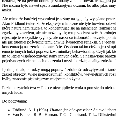
oznacza, że na pewno dobrze je skubany zakamuflował. Mózg jest paran
Nie można było nawet spać z zamkniętymi oczami, bo albo jakiś inny
ataku.
Ale mimo że bardziej wyczuleni jesteśmy na sygnały wysyłane przez ob
Alan Fridlund twierdzi, że ekspresje mimiczne nie tyle bowiem odzw
które natura nam rzucała, to koncentrując się na intencjach, zamiast 
zgadzamy z szefem, ale nie możemy się mu przeciwstawić. Aprobuje
rejestruje te wszystkie sygnały, ale nasza świadomość nieczęsto po ni
ale już trudniej poświęcić temu chwilę świadomej refleksji. Są jednak
koncentracją na szerokim kontekście. Osobom takim ciężko jest skupić
emocje innych ludzi poprzez tzw. mimikrę behawioralną. Czyli jak ktoś
im to lepiej współodczuwać stany innych osób. Są nastawione bardzie
pojedynczych elementach otoczenia i myślą bardziej analitycznie-konk
I jedni jednak, i drudzy mogą poprawić zdolność odczytywania stan
zakręt obręczy. Wiele nieporozumień, konfliktów, wewnętrznych rozter
byłby znacznie piękniejszym miejscem do życia.
Poziom czytelnictwa w Polsce niewątpliwie woła o pomstę do nieba. P
innych ludzi.
Do poczytania:
Fridlund, A. J. (1994).
Human facial expression: An evolutiona
Van Baaren, R. B., Horgan, T. G., Chartrand, T. L., Dijksterhu