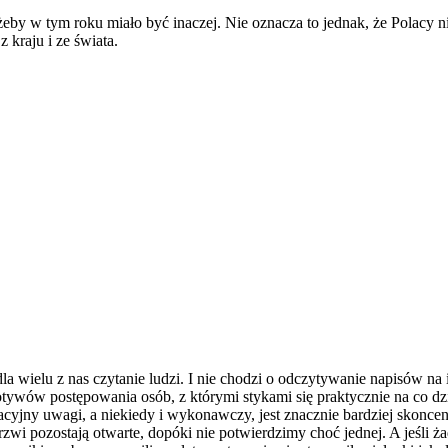
 żeby w tym roku miało być inaczej. Nie oznacza to jednak, że Polacy 
kraju i ze świata.
wielu z nas czytanie ludzi. I nie chodzi o odczytywanie napisów na ich
otywów postępowania osób, z którymi stykami się praktycznie na co dz
tacyjny uwagi, a niekiedy i wykonawczy, jest znacznie bardziej skonce
pozostają otwarte, dopóki nie potwierdzimy choć jednej. A jeśli żadn