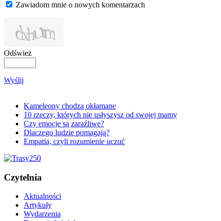
Zawiadom mnie o nowych komentarzach
Odśwież
Wyślij
Kameleony chodzą okłamane
10 rzeczy, których nie usłyszysz od swojej mamy
Czy emocje są zaraźliwe?
Dlaczego ludzie pomagają?
Empatia, czyli rozumienie uczuć
Czytelnia
Aktualności
Artykuły
Wydarzenia