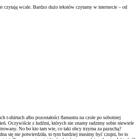
nie czytają wcale. Bardzo dużo tekstów czytamy w internecie – od
 t-shirtach albo pozostałości flamastra na czole po sobotniej
ień. Oczywiście z ludźmi, których nie znamy radzimy sobie niewiele
ntrowany. No bo kto tam wie, co taki obcy trzyma za pazuchą?
a się nie potwierdziła, to tym bardziej musimy być czujni, bo to