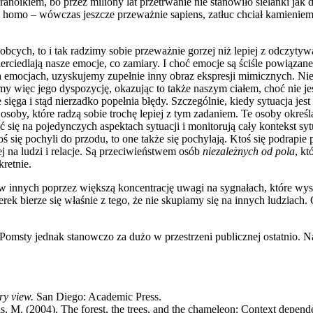
oikiem, bo przez miliony lat przetrwanie nie stanowiło sielanki jak dz
 homo – wówczas jeszcze przeważnie sapiens, zatłuc chciał kamieniem,
cych, to i tak radzimy sobie przeważnie gorzej niż lepiej z odczytywa
ierciedlają nasze emocje, co zamiary. I choć emocje są ściśle powiąz
na emocjach, uzyskujemy zupełnie inny obraz ekspresji mimicznych. Niesz
my więc jego dyspozycję, okazując to także naszym ciałem, choć nie
e sięga i stąd nierzadko popełnia błędy. Szczególnie, kiedy sytuacja je
 osoby, które radzą sobie trochę lepiej z tym zadaniem. Te osoby określ
 się na pojedynczych aspektach sytuacji i monitorują cały kontekst sy
 się pochyli do przodu, to one także się pochylają. Ktoś się podrapie 
j na ludzi i relacje. Są przeciwieństwem osób
niezależnych od pola
, kt
retnie.
ów innych poprzez większą koncentrację uwagi na sygnałach, które wy
ek bierze się właśnie z tego, że nie skupiamy się na innych ludziach.
omsty jednak stanowczo za dużo w przestrzeni publicznej ostatnio. Na
ry view.
San Diego: Academic Press.
is, M. (2004). The forest, the trees, and the chameleon: Context depe