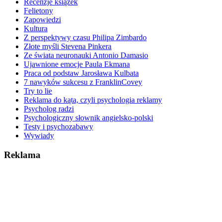
Recenzje książek
Felietony
Zapowiedzi
Kultura
Z perspektywy czasu Philipa Zimbardo
Złote myśli Stevena Pinkera
Ze świata neuronauki Antonio Damasio
Ujawnione emocje Paula Ekmana
Praca od podstaw Jarosława Kulbata
7 nawyków sukcesu z FranklinCovey
Try to lie
Reklama do kąta, czyli psychologia reklamy
Psycholog radzi
Psychologiczny słownik angielsko-polski
Testy i psychozabawy
Wywiady
Reklama