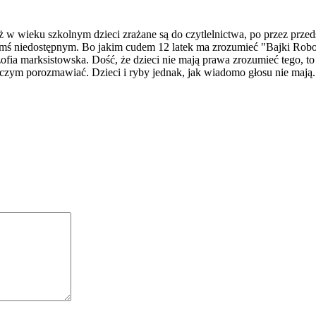
uż w wieku szkolnym dzieci zrażane są do czytlelnictwa, po przez przed
czymś niedostępnym. Bo jakim cudem 12 latek ma zrozumieć "Bajki Rob
fia marksistowska. Dość, że dzieci nie mają prawa zrozumieć tego, to 
 o czym porozmawiać. Dzieci i ryby jednak, jak wiadomo głosu nie maj