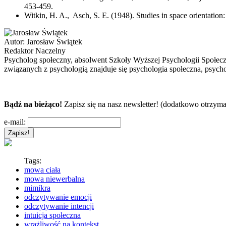
453-459.
Witkin, H. A., Asch, S. E. (1948). Studies in space orientation:
Autor:
Jarosław Świątek
Redaktor Naczelny
Psycholog społeczny, absolwent Szkoły Wyższej Psychologii Społec
związanych z psychologią znajduje się psychologia społeczna, psycho
Bądź na bieżąco!
Zapisz się na nasz newsletter! (dodatkowo otrzyma
e-mail:
Tags:
mowa ciała
mowa niewerbalna
mimikra
odczytywanie emocji
odczytywanie intencji
intuicja społeczna
wrażliwość na kontekst