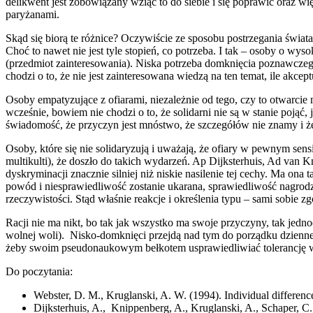
delikwent jest zobowiązany wziąć to do siebie i się poprawić oraz w
paryżanami.
Skąd się biorą te różnice? Oczywiście ze sposobu postrzegania świat
Choć to nawet nie jest tyle stopień, co potrzeba. I tak – osoby o wy
(przedmiot zainteresowania). Niska potrzeba domknięcia poznawczego
chodzi o to, że nie jest zainteresowana wiedzą na ten temat, ile akce
Osoby empatyzujące z ofiarami, niezależnie od tego, czy to otwarcie 
wcześnie, bowiem nie chodzi o to, że solidarni nie są w stanie pojąć, 
świadomość, że przyczyn jest mnóstwo, że szczegółów nie znamy i ż
Osoby, które się nie solidaryzują i uważają, że ofiary w pewnym sensi
multikulti), że doszło do takich wydarzeń. Ap Dijksterhuis, Ad van 
dyskryminacji znacznie silniej niż niskie nasilenie tej cechy. Ma on
powód i niesprawiedliwość zostanie ukarana, sprawiedliwość nagrod
rzeczywistości. Stąd właśnie reakcje i określenia typu – sami sobie zgo
Racji nie ma nikt, bo tak jak wszystko ma swoje przyczyny, tak jedno
wolnej woli). Nisko-domknięci przejdą nad tym do porządku dzienn
żeby swoim pseudonaukowym bełkotem usprawiedliwiać tolerancję w
Do poczytania:
Webster, D. M., Kruglanski, A. W. (1994). Individual difference
Dijksterhuis, A., Knippenberg, A., Kruglanski, A., Schaper, C