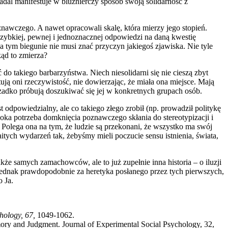
adal manifestuje w bluźnierczy sposób swoją solidarność z
znawczego. A nawet opracowali skalę, która mierzy jego stopień.
 szybkiej, pewnej i jednoznacznej odpowiedzi na daną kwestię
tym biegunie nie musi znać przyczyn jakiegoś zjawiska. Nie tyle
kąd to zmierza?
do takiego barbarzyństwa. Niech niesolidarni się nie cieszą zbyt
ptują oni rzeczywistość, nie dowierzając, że miała ona miejsce. Mają
zadko próbują doszukiwać się jej w konkretnych grupach osób.
t odpowiedzialny, ale co takiego złego zrobił (np. prowadził politykę
soka potrzeba domknięcia poznawczego skłania do stereotypizacji i
”. Polega ona na tym, że ludzie są przekonani, że wszystko ma swój
ych wydarzeń tak, żebyśmy mieli poczucie sensu istnienia, świata,
akże samych zamachowców, ale to już zupełnie inna historia – o iluzji
ednak prawdopodobnie za heretyka posłanego przez tych pierwszych,
o Ja.
chology, 67,
1049-1062.
mory and Judgment. Journal of Experimental Social Psychology, 32,