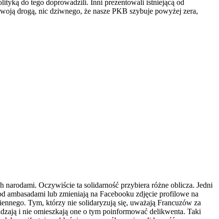
lityką do tego doprowadzili. Inni prezentowali istniejącą od
Swoją drogą, nic dziwnego, że nasze PKB szybuje powyżej zera,
h narodami. Oczywiście ta solidarność przybiera różne oblicza. Jedni
i pod ambasadami lub zmieniają na Facebooku zdjęcie profilowe na
iennego. Tym, którzy nie solidaryzują się, uważają Francuzów za
adzają i nie omieszkają one o tym poinformować delikwenta. Taki