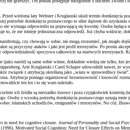
ięcej nie grzeszyć. On jednak postępuje niezgodnie z duchem Twoim i n
a. Przed wieloma laty Webster i Kruglanski ukuli termin domknięcia po
sokiej potrzebie domknięcia poznawczego to silne dążenie do uzyskania
 nie wymaga odpowiedzi na pojawiającą się kwestię. Osoba będąca na 
ptuje to, że nie istnieje jednoznaczna odpowiedź. Już chyba widzicie, do
manifestują, czy chowają w sobie, nie mogą zrozumieć, jak mogło dojść 
jakie są przyczyny ataków i jaki jest profil terrorystów. Po prostu akce
e odpowiedzialność spoczywa całkowicie na martwych terrorystach. R
e (jako naród) są same sobie winne, dokładnie wiedzą nie tylko, kto jes
Knippenberg, Arie Kruglanski i Carel Schaper udowodnili nawet, że wy
a także związek z atrybucją określaną jako „wiara w sprawiedliwy świat
zona. Atrybucja pomaga organizować bezsensowność i losowość rozmait
towaliście ten los i to się wam należało.
cześnie ich źródła są nierzadko losowe i poza czyjąkolwiek kontrolą (t
ego. Osoby z wysoką potrzebą domknięcia poznawczego uznają mnie j
obec islamskich uchodźców, emigrantów i terrorystów. No cóż. Braw
s in need for cognitive closure.
Journal of Personality and Social Psy
. (1996). Motivated Social Cognition: Need for Closure Effects on Me