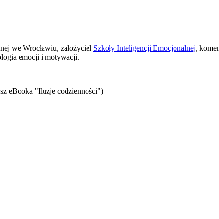
znej we Wrocławiu, założyciel
Szkoły Inteligencji Emocjonalnej
, komen
logia emocji i motywacji.
sz eBooka "Iluzje codzienności")