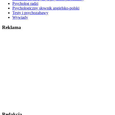
Psycholog radzi
Psychologiczny słownik angielsko-polski
Testy i psychozabawy
Wywiady
Reklama
Redakcja