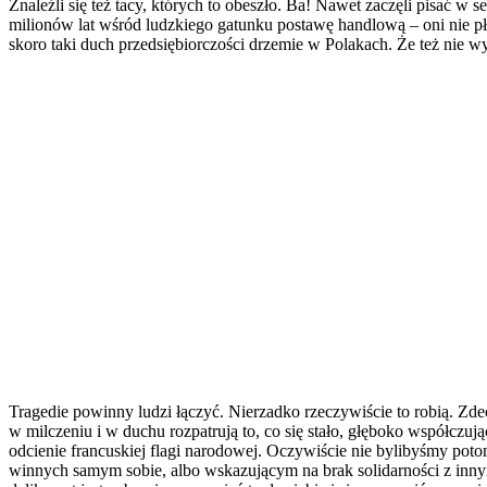
Znaleźli się też tacy, których to obeszło. Ba! Nawet zaczęli pisać w 
milionów lat wśród ludzkiego gatunku postawę handlową – oni nie p
skoro taki duch przedsiębiorczości drzemie w Polakach. Że też nie
Tragedie powinny ludzi łączyć. Nierzadko rzeczywiście to robią. Zdec
w milczeniu i w duchu rozpatrują to, co się stało, głęboko współczuj
odcienie francuskiej flagi narodowej. Oczywiście nie bylibyśmy pot
winnych samym sobie, albo wskazującym na brak solidarności z innymi