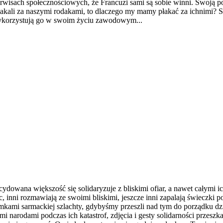
serwisach społecznościowych, że Francuzi sami są sobie winni. Swoją po
łakali za naszymi rodakami, to dlaczego my mamy płakać za ichnimi? 
 wykorzystują go w swoim życiu zawodowym...
ydowana większość się solidaryzuje z bliskimi ofiar, a nawet całymi ic
ąc, inni rozmawiają ze swoimi bliskimi, jeszcze inni zapalają świeczk
omkami sarmackiej szlachty, gdybyśmy przeszli nad tym do porządku dz
 narodami podczas ich katastrof, zdjęcia i gesty solidarności przeszk