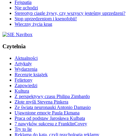
Fejspatia
Nie uchodzi
Stereotyp ciągle żywy, czy wszyscy jesteśmy uprzedzeni?
Stop uprzedzeniom i ksenofobii!
Wieczny życia krąg
Czytelnia
Aktualności
Artykuły
Wydarzenia
Recenzje książek
Felietony
Zapowiedzi
Kultura
Z perspektywy czasu Philipa Zimbardo
Złote myśli Stevena Pinkera
Ze świata neuronauki Antonio Damasio
Ujawnione emocje Paula Ekmana
Praca od podstaw Jarosława Kulbata
7 nawyków sukcesu z FranklinCovey
Try to lie
Reklama do kąta, czyli psychologia reklamy