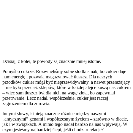
Dzisiaj, z kolei, te powody są znacznie mniej istotne.
Pomyśl o cukrze. Rozwinęliśmy sobie słodki smak, bo cukier daje
nam energię i pozwala magazynować tłuszcz. Dla naszych
przodków cukier mógł być nieprzewidywalny, a nawet przerażający
– nie było przecież sklepów, które w każdej alejce kuszą nas cukrem
– więc sam tłuszcz był dla nich na wagę złota, bo zapewniał
przetrwanie. Lecz nadal, współcześnie, cukier jest raczej
zagrożeniem dla zdrowia.
Innymi słowy, istnieją znaczne różnice między naszymi
„antycznymi” genami i współczesnym życiem – zarówno w diecie,
jak i w związkach. A mimo tego nadal bardzo na nas wpływają. W
czym jesteśmy najbardziej ślepi, jeśli chodzi o relacje?