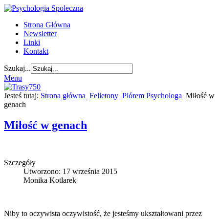
Strona Główna
Newsletter
Linki
Kontakt
Szukaj...
Menu
Jesteś tutaj:
Strona główna
Felietony
Piórem Psychologa
Miłość w
genach
Miłość w genach
Szczegóły
Utworzono: 17 września 2015
Monika Kotlarek
Niby to oczywista oczywistość, że jesteśmy ukształtowani przez