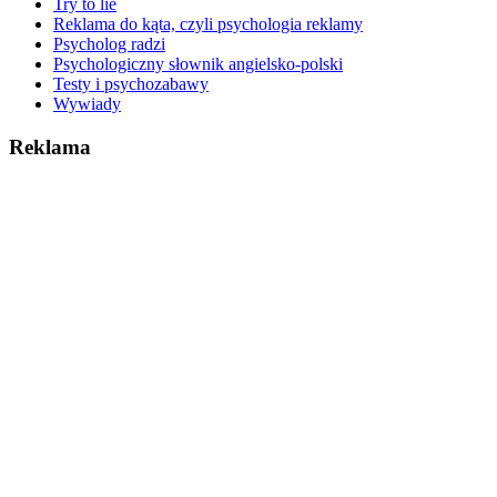
Try to lie
Reklama do kąta, czyli psychologia reklamy
Psycholog radzi
Psychologiczny słownik angielsko-polski
Testy i psychozabawy
Wywiady
Reklama