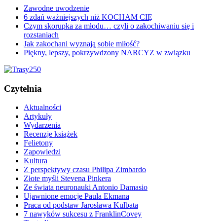
Zawodne uwodzenie
6 zdań ważniejszych niż KOCHAM CIĘ
Czym skorupka za młodu… czyli o zakochiwaniu się i
rozstaniach
Jak zakochani wyznają sobie miłość?
Piękny, lepszy, pokrzywdzony NARCYZ w związku
Czytelnia
Aktualności
Artykuły
Wydarzenia
Recenzje książek
Felietony
Zapowiedzi
Kultura
Z perspektywy czasu Philipa Zimbardo
Złote myśli Stevena Pinkera
Ze świata neuronauki Antonio Damasio
Ujawnione emocje Paula Ekmana
Praca od podstaw Jarosława Kulbata
7 nawyków sukcesu z FranklinCovey