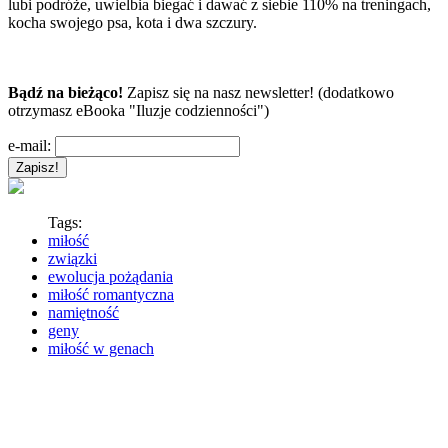
lubi podróże, uwielbia biegać i dawać z siebie 110% na treningach,
kocha swojego psa, kota i dwa szczury.
Bądź na bieżąco!
Zapisz się na nasz newsletter! (dodatkowo
otrzymasz eBooka "Iluzje codzienności")
e-mail:
Tags:
miłość
związki
ewolucja pożądania
miłość romantyczna
namiętność
geny
miłość w genach