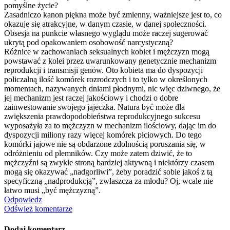
pomyślne życie?
Zasadniczo kanon piękna może być zmienny, ważniejsze jest to, co
okazuje się atrakcyjne, w danym czasie, w danej społeczności.
Obsesja na punkcie własnego wyglądu może raczej sugerować
ukrytą pod opakowaniem osobowość narcystyczną?
Różnice w zachowaniach seksualnych kobiet i mężczyzn mogą
powstawać z kolei przez uwarunkowany genetycznie mechanizm
reprodukcji i transmisji genów. Oto kobieta ma do dyspozycji
policzalną ilość komórek rozrodczych i to tylko w określonych
momentach, nazywanych dniami płodnymi, nic więc dziwnego, że
jej mechanizm jest raczej jakościowy i chodzi o dobre
zainwestowanie swojego jajeczka. Natura być może dla
zwiększenia prawdopodobieńs
twa reprodukcyjnego sukcesu
wyposażyła za to mężczyzn w mechanizm ilościowy, dając im do
dyspozycji miliony razy więcej komórek płciowych. Do tego
komórki jajowe nie są obdarzone zdolnością poruszania się, w
odróżnieniu od plemników. Czy może zatem dziwić, że to
mężczyźni są zwykle stroną bardziej aktywną i niektórzy czasem
mogą się okazywać „nadgorliwi”, żeby poradzić sobie jakoś z tą
specyficzną „nadprodukcją”, zwłaszcza za młodu? Oj, wcale nie
łatwo musi „być mężczyzną”.
Odpowiedz
Odśwież komentarze
Dodaj komentarz