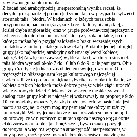
zawieszanego na nim ubrania.
Z badań nad atrakcyjnością interpersonalną wynika raczej, że
decydujące są bardziej proporcje i symetria, a w przypadku sylwetki
stosunek talia - biodra. W badaniach, o których teraz sobie
przypominam, badano mężczyzn z kręgu kultury atlantyckiej, a
ściślej chyba anglosaskiej oraz w grupie porównawczej mężczyzn z
jednego z plemion Indian amazońskich (wyszukano takie, co do
którego można było przyjąć założenie o braku wcześniejszych
kontaktów z kulturą „białego człowieka”). Badani z jednej i drugiej
grupy jako najbardziej atrakcyjny schemat sylwetki kobiecej
najczęściej (a więc nie zawsze) wybierali taki, w którym stosunek
talia biodra wynosił około 7 do 10 lub 6 do 9, o ile pamiętam. Obie
grupy różniły się jednak uzasadnieniem swojego wyboru. Oto
mężczyźni z bliższego nam kręgu kulturowego najczęściej
stwierdzali, że to po prostu piękna sylwetka, natomiast Indianie, że
kobieta o takich biodrach może dobrze przejść wiele ciąż i urodzić
wiele zdrowych dzieci. Ciekawe, że w ocenie męskiej sylwetki
analogiczne grupy kobiet najczęściej wskazywały na proporcje 9 do
10, co mogłoby oznaczać, że zbyt duże „wcięcie w pasie” nie jest
nadto atrakcyjne, o czym mogliby pamiętać niektórzy miłośnicy
kulturystyki. Wiemy jednak także z badań z zakresu antropologii
kulturowej, że w niektórych kulturach spoza naszego kręgu obfite
ciało zarówno u kobiet, jak i mężczyzn, bywa oznaką pozycji i
dobrobytu, a więc ma wpływ na atrakcyjność interpersonalną w
inny sposób, może przez poczucie bezpieczeństwa i nadzieję na