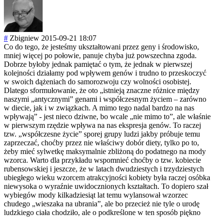
#
Zbigniew
2015-09-21 18:07
Co do tego, że jesteśmy ukształtowani przez geny i środowisko,
mniej więcej po połowie, panuje chyba już powszechna zgoda.
Dobrze byłoby jednak pamiętać o tym, że jednak w pierwszej
kolejności działamy pod wpływem genów i trudno to przeskoczyć
w swoich dążeniach do samorozwoju czy wolności osobistej.
Dlatego sformułowanie, że oto „istnieją znaczne różnice między
naszymi „antycznymi” genami i współczesnym życiem – zarówno
w diecie, jak i w związkach. A mimo tego nadal bardzo na nas
wpływają” - jest nieco dziwne, bo wcale „nie mimo to”, ale właśnie
w pierwszym rzędzie wpływa na nas ekspresja genów. To raczej
tzw. „współczesne życie” sporej grupy ludzi jakby próbuje temu
zaprzeczać, choćby przez nie właściwy dobór diety, tylko po to,
żeby mieć sylwetkę maksymalnie zbliżoną do podatnego na mody
wzorca. Warto dla przykładu wspomnieć choćby o tzw. kobiecie
rubensowskiej i jeszcze, że w latach dwudziestych i trzydziestych
ubiegłego wieku wzorcem atrakcyjności kobiety była raczej osóbka
niewysoka o wyraźnie uwidocznionych kształtach. To dopiero szał
wybiegów mody kilkadziesiąt lat temu wylansował wzorzec
chudego „wieszaka na ubrania”, ale bo przecież nie tyle o urodę
ludzkiego ciała chodziło, ale o podkreślone w ten sposób piękno