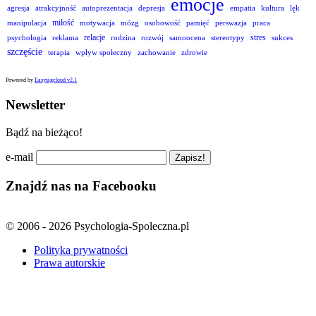
emocje
agresja
atrakcyjność
autoprezentacja
depresja
empatia
kultura
lęk
miłość
manipulacja
motywacja
mózg
osobowość
pamięć
perswazja
praca
relacje
stres
psychologia
reklama
rodzina
rozwój
samoocena
stereotypy
sukces
szczęście
terapia
wpływ społeczny
zachowanie
zdrowie
Powered by
Easytagcloud v2.1
Newsletter
Bądź na bieżąco!
e-mail
Znajdź nas na Facebooku
© 2006 - 2026 Psychologia-Spoleczna.pl
Polityka prywatności
Prawa autorskie