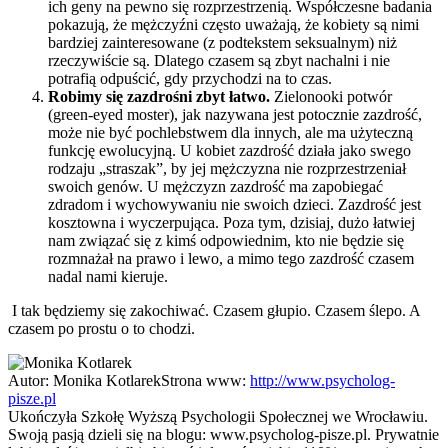
ich geny na pewno się rozprzestrzenią. Współczesne badania
pokazują, że mężczyźni często uważają, że kobiety są nimi
bardziej zainteresowane (z podtekstem seksualnym) niż
rzeczywiście są. Dlatego czasem są zbyt nachalni i nie
potrafią odpuścić, gdy przychodzi na to czas.
Robimy się zazdrośni zbyt łatwo.
Zielonooki potwór
(green-eyed moster), jak nazywana jest potocznie zazdrość,
może nie być pochlebstwem dla innych, ale ma użyteczną
funkcję ewolucyjną. U kobiet zazdrość działa jako swego
rodzaju „straszak”, by jej mężczyzna nie rozprzestrzeniał
swoich genów. U mężczyzn zazdrość ma zapobiegać
zdradom i wychowywaniu nie swoich dzieci. Zazdrość jest
kosztowna i wyczerpująca. Poza tym, dzisiaj, dużo łatwiej
nam związać się z kimś odpowiednim, kto nie będzie się
rozmnażał na prawo i lewo, a mimo tego zazdrość czasem
nadal nami kieruje.
I tak będziemy się zakochiwać. Czasem głupio. Czasem ślepo. A
czasem po prostu o to chodzi.
Autor:
Monika Kotlarek
Strona www:
http://www.psycholog-
pisze.pl
Ukończyła Szkołę Wyższą Psychologii Społecznej we Wrocławiu.
Swoją pasją dzieli się na blogu: www.psycholog-pisze.pl. Prywatnie