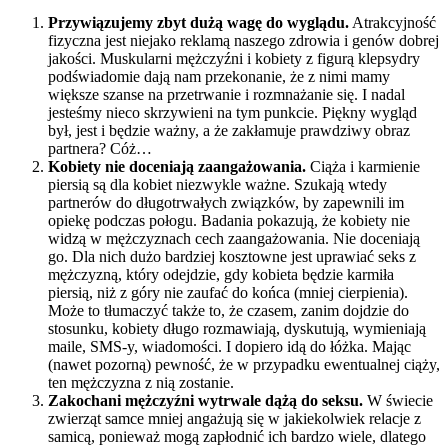
Przywiązujemy zbyt dużą wagę do wyglądu.
Atrakcyjność
fizyczna jest niejako reklamą naszego zdrowia i genów dobrej
jakości. Muskularni mężczyźni i kobiety z figurą klepsydry
podświadomie dają nam przekonanie, że z nimi mamy
większe szanse na przetrwanie i rozmnażanie się. I nadal
jesteśmy nieco skrzywieni na tym punkcie. Piękny wygląd
był, jest i będzie ważny, a że zakłamuje prawdziwy obraz
partnera? Cóż…
Kobiety nie doceniają zaangażowania.
Ciąża i karmienie
piersią są dla kobiet niezwykle ważne. Szukają wtedy
partnerów do długotrwałych związków, by zapewnili im
opiekę podczas połogu. Badania pokazują, że kobiety nie
widzą w mężczyznach cech zaangażowania. Nie doceniają
go. Dla nich dużo bardziej kosztowne jest uprawiać seks z
mężczyzną, który odejdzie, gdy kobieta będzie karmiła
piersią, niż z góry nie zaufać do końca (mniej cierpienia).
Może to tłumaczyć także to, że czasem, zanim dojdzie do
stosunku, kobiety długo rozmawiają, dyskutują, wymieniają
maile, SMS-y, wiadomości. I dopiero idą do łóżka. Mając
(nawet pozorną) pewność, że w przypadku ewentualnej ciąży,
ten mężczyzna z nią zostanie.
Zakochani mężczyźni wytrwale dążą do seksu.
W świecie
zwierząt samce mniej angażują się w jakiekolwiek relacje z
samicą, ponieważ mogą zapłodnić ich bardzo wiele, dlatego