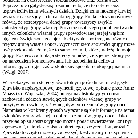
Poprzez rolę egotystyczną rozumiemy to, że stereotypy służą
usprawiedliwieniu własnych działań. Dzięki temu możemy łatwiej
wyrażać nasze sądy na temat danej grupy. Funkcje tożsamościowe
mówią, że stereotypowi danej grupy towarzyszy zwykle
autostereotyp grupy własnej. Poczucie osobistego podobieństwa do
innych członków własnej grupy spowodowane jest jej wąskim
ujęciem. Zwiększona zostaje subiektywnie spostrzegana różnica
między grupą własną i obcą. Wyznacznikiem spoistości grupy może
być przekonanie, że myślę to samo, co inni, którzy należą do mojej
grupy. Poznawcza funkcja stereotypu mówi, że z jednej strony jest
on narzędziem kompensowania lub uzupełniania deficytu
informacji, z drugiej zaś w skuteczny sposób redukuje jej nadmiar
(Weigl, 2007).
W przekazywaniu stereotypów istotnym pośrednikiem jest język.
Zjawisko międzygrupowej asymetrii językowej opisane przez Anne
Maass (za: Wojciszke, 2004) polega na abstrakcyjnym opisie
zachowań i zdarzeń stawiających członków własnej grupy w
pozytywnym świetle, zaś w negatywnym członków grupy obcej.
Natomiast w konkretny sposób wyrażane są złe informacje na temat
członków grupy własnej, a dobre – członków grupy obcej. Jako
przykład opisu abstrakcyjnego można podać stwierdzenie „oni byli
agresywni”, natomiast opisu konkretnego „krzyczeli i wygrażali”.
Zjawisko to często możemy zauważyć, kiedy mamy do czynienia z
opisem agresywnych zajść pomiędzy dwiema rywalizującymi ze