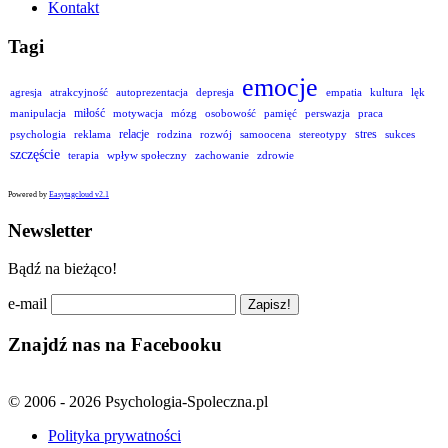
Kontakt
Tagi
emocje
agresja
atrakcyjność
autoprezentacja
depresja
empatia
kultura
lęk
miłość
manipulacja
motywacja
mózg
osobowość
pamięć
perswazja
praca
relacje
stres
psychologia
reklama
rodzina
rozwój
samoocena
stereotypy
sukces
szczęście
terapia
wpływ społeczny
zachowanie
zdrowie
Powered by
Easytagcloud v2.1
Newsletter
Bądź na bieżąco!
e-mail
Znajdź nas na Facebooku
© 2006 - 2026 Psychologia-Spoleczna.pl
Polityka prywatności