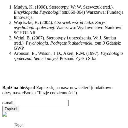
Mudyń, K. (1998). Stereotypy. W: W. Szewczuk (red.),
Encyklopedia Psychologii
(str.860-864) Warszawa: Fundacja
Innowacja
Wojciszke, B. (2004).
Człowiek wśród ludzi. Zarys
psychologii społecznej.
Warszawa: Wydawnictwo Naukowe
SCHOLAR
Weigl, B. (2007). Stereotypy i uprzedzenia. W: J. Strelau
(red.),
Psychologia. Podręcznik akademicki. tom 3
Gdańsk:
GWP
Aronson, E., Wilson, T.D., Akert, R.M. (1997).
Psychologia
społeczna. Serce i umysł.
Poznań: Zysk i S-ka
Bądź na bieżąco!
Zapisz się na nasz newsletter! (dodatkowo
otrzymasz eBooka "Iluzje codzienności")
e-mail:
Tags: