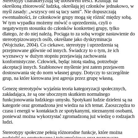
Stereotypy charakteryzują się ubóstwem treści. Rzutując na
określoną zbiorowość ludzką, określają jej członków jednakowo, w
myśl zasady: „wszyscy oni są tacy sami”. Nie dopuszczają
ewentualności, że członkowie grupy mogą się różnić między sobą.
W tym wypadku możemy mówić o uprzedzeniu, czyli o
negatywnym stosunku do członków konkretnej grupy, tylko
dlatego, że do niej należą. Pociąga to za sobą wrogie nastawienie do
stereotypizowanych osób, określane jako dyskryminacja
(Wojciszke, 2004). Co ciekawe, stereotypy i uprzedzenia są
przejmowane głównie od innych. Świadczy to o tym, że ich
wyznawcy w dużym stopniu przejawiają zachowania
konformistyczne. Człowiek, będąc istotą stadną, potrzebuje
akceptacji innych. Szablonowe myślenie jest zatem przejawem
dostosowania się do norm własnej grupy. Dotyczy to szczególnie
grup, na które kierowana jest agresja przez grupę własną.
Genezę stereotypów wyjaśnia teoria kategoryzacji społecznych,
zakładająca, że są one ubocznym skutkiem normalnego
funkcjonowania ludzkiego umysłu. Spotykani ludzie dzieleni są na
kategorie oraz gromadzona jest wiedza na ich temat. Zaoszczędza to
czasu i energii w kontaktach ze spotykanymi, nieznanymi osobami,
ponieważ można wykorzystać zgromadzoną już wiedzę o rodzajach
ludzi.
Stereotypy społeczne pełnią różnorodne funkcje, które można
podzielić na egotystyczne i tożsamościowe oraz poznawcze.