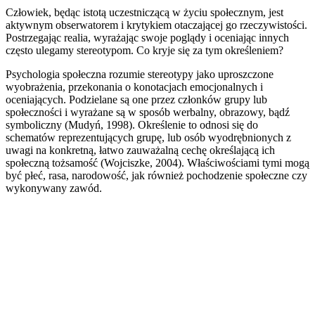
Człowiek, będąc istotą uczestniczącą w życiu społecznym, jest
aktywnym obserwatorem i krytykiem otaczającej go rzeczywistości.
Postrzegając realia, wyrażając swoje poglądy i oceniając innych
często ulegamy stereotypom. Co kryje się za tym określeniem?
Psychologia społeczna rozumie stereotypy jako uproszczone
wyobrażenia, przekonania o konotacjach emocjonalnych i
oceniających. Podzielane są one przez członków grupy lub
społeczności i wyrażane są w sposób werbalny, obrazowy, bądź
symboliczny (Mudyń, 1998). Określenie to odnosi się do
schematów reprezentujących grupę, lub osób wyodrębnionych z
uwagi na konkretną, łatwo zauważalną cechę określającą ich
społeczną tożsamość (Wojciszke, 2004). Właściwościami tymi mogą
być płeć, rasa, narodowość, jak również pochodzenie społeczne czy
wykonywany zawód.