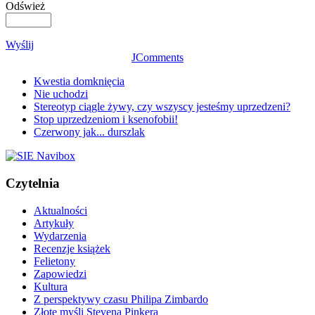
Odśwież
Wyślij
JComments
Kwestia domknięcia
Nie uchodzi
Stereotyp ciągle żywy, czy wszyscy jesteśmy uprzedzeni?
Stop uprzedzeniom i ksenofobii!
Czerwony jak... durszlak
Czytelnia
Aktualności
Artykuły
Wydarzenia
Recenzje książek
Felietony
Zapowiedzi
Kultura
Z perspektywy czasu Philipa Zimbardo
Złote myśli Stevena Pinkera