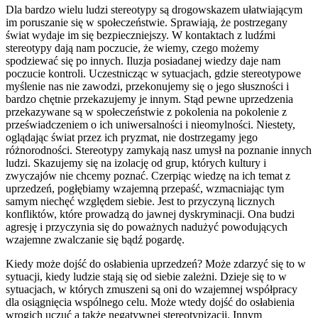
Dla bardzo wielu ludzi stereotypy są drogowskazem ułatwiającym
im poruszanie się w społeczeństwie. Sprawiają, że postrzegany
świat wydaje im się bezpieczniejszy. W kontaktach z ludźmi
stereotypy dają nam poczucie, że wiemy, czego możemy
spodziewać się po innych. Iluzja posiadanej wiedzy daje nam
poczucie kontroli. Uczestnicząc w sytuacjach, gdzie stereotypowe
myślenie nas nie zawodzi, przekonujemy się o jego słuszności i
bardzo chętnie przekazujemy je innym. Stąd pewne uprzedzenia
przekazywane są w społeczeństwie z pokolenia na pokolenie z
przeświadczeniem o ich uniwersalności i nieomylności. Niestety,
oglądając świat przez ich pryzmat, nie dostrzegamy jego
różnorodności. Stereotypy zamykają nasz umysł na poznanie innych
ludzi. Skazujemy się na izolację od grup, których kultury i
zwyczajów nie chcemy poznać. Czerpiąc wiedzę na ich temat z
uprzedzeń, pogłębiamy wzajemną przepaść, wzmacniając tym
samym niechęć względem siebie. Jest to przyczyną licznych
konfliktów, które prowadzą do jawnej dyskryminacji. Ona budzi
agresję i przyczynia się do poważnych nadużyć powodujących
wzajemne zwalczanie się bądź pogardę.
Kiedy może dojść do osłabienia uprzedzeń? Może zdarzyć się to w
sytuacji, kiedy ludzie stają się od siebie zależni. Dzieje się to w
sytuacjach, w których zmuszeni są oni do wzajemnej współpracy
dla osiągnięcia wspólnego celu. Może wtedy dojść do osłabienia
wrogich uczuć a także negatywnej stereotypizacji. Innym