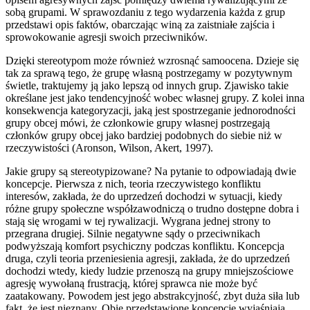
sobą grupami. W sprawozdaniu z tego wydarzenia każda z grup
przedstawi opis faktów, obarczając winą za zaistniałe zajścia i
sprowokowanie agresji swoich przeciwników.
Dzięki stereotypom może również wzrosnąć samoocena. Dzieje się
tak za sprawą tego, że grupę własną postrzegamy w pozytywnym
świetle, traktujemy ją jako lepszą od innych grup. Zjawisko takie
określane jest jako tendencyjność wobec własnej grupy. Z kolei inna
konsekwencja kategoryzacji, jaką jest spostrzeganie jednorodności
grupy obcej mówi, że członkowie grupy własnej postrzegają
członków grupy obcej jako bardziej podobnych do siebie niż w
rzeczywistości (Aronson, Wilson, Akert, 1997).
Jakie grupy są stereotypizowane? Na pytanie to odpowiadają dwie
koncepcje. Pierwsza z nich, teoria rzeczywistego konfliktu
interesów, zakłada, że do uprzedzeń dochodzi w sytuacji, kiedy
różne grupy społeczne współzawodniczą o trudno dostępne dobra i
stają się wrogami w tej rywalizacji. Wygrana jednej strony to
przegrana drugiej. Silnie negatywne sądy o przeciwnikach
podwyższają komfort psychiczny podczas konfliktu. Koncepcja
druga, czyli teoria przeniesienia agresji, zakłada, że do uprzedzeń
dochodzi wtedy, kiedy ludzie przenoszą na grupy mniejszościowe
agresję wywołaną frustracją, której sprawca nie może być
zaatakowany. Powodem jest jego abstrakcyjność, zbyt duża siła lub
fakt, że jest nieznany. Obie przedstawione koncepcje wyjaśniają