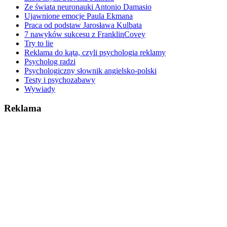
Ze świata neuronauki Antonio Damasio
Ujawnione emocje Paula Ekmana
Praca od podstaw Jarosława Kulbata
7 nawyków sukcesu z FranklinCovey
Try to lie
Reklama do kąta, czyli psychologia reklamy
Psycholog radzi
Psychologiczny słownik angielsko-polski
Testy i psychozabawy
Wywiady
Reklama