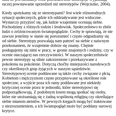
raczej powstawanie uprzedzeń niż stereotypów (Wojciszke, 2004).
Kiedy spotykamy się ze stereotypami? Jest wiele różnorodnych
sytuacji społecznych, gdzie ich oddziaływanie jest widoczne.
Wystarczy przyjrzeć się, jak ludzie wzajemnie oceniają siebie.
Pochodzimy z różnych rodzin i środowisk. Społeczeństwo to zbiór
ludzi o zróżnicowanym światopoglądzie. Cechy te sprawiają, że nie
zawsze jesteśmy w stanie się porozumieć i często odgradzamy się
od siebie. Stereotypy pozwalają nam patrzeć na siebie z naiwnym
przekonaniem, że wzajemnie dobrze się znamy. Chętnie
posługujemy się nimi w pracy, w gronie znajomych i rodziny, czy w
ocenie otaczającej nas rzeczywistości. W naszym społeczeństwie
pewne stereotypy są silnie zakorzenione i przekazywane z
pokolenia na pokolenie. Dotyczą choćby mniejszości narodowych
czy określonych grup żyjących w naszym sąsiedztwie.
Stereotypowej ocenie poddawane są także cechy związane z płcią.
Kobietom i mężczyznom często przypisywane są określone role
społeczne, a wyjście poza ich ramy poddawane jest niekiedy
krytycznej ocenie przez te jednostki, które stereotypowi się
podporządkowują. Z podobnym losem mogą spotkać się osoby,
które nie utożsamiają się z żadną wspólnotą religijną czy określające
siebie mianem ateistów. W pewnych kręgach mogą być traktowane
z niezrozumieniem, a ich światopogląd może być poddany surowej
krytyce.