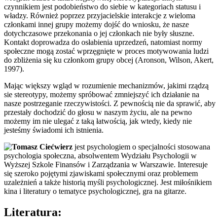
czynnikiem jest podobieństwo do siebie w kategoriach statusu i
władzy. Również poprzez przyjacielskie interakcje z wieloma
członkami innej grupy możemy dojść do wniosku, że nasze
dotychczasowe przekonania o jej członkach nie były słuszne.
Kontakt doprowadza do osłabienia uprzedzeń, natomiast normy
społeczne mogą zostać wprzęgnięte w proces motywowania ludzi
do zbliżenia się ku członkom grupy obcej (Aronson, Wilson, Akert,
1997).
Mając większy wgląd w rozumienie mechanizmów, jakimi rządzą
sie stereotypy, możemy spróbować zmniejszyć ich działanie na
nasze postrzeganie rzeczywistości. Z pewnością nie da sprawić, aby
przestały dochodzić do głosu w naszym życiu, ale na pewno
możemy im nie ulegać z taką łatwością, jak wtedy, kiedy nie
jesteśmy świadomi ich istnienia.
Tomasz Ciećwierz
jest psychologiem o specjalności stosowana
psychologia społeczna, absolwentem Wydziału Psychologii w
Wyższej Szkole Finansów i Zarządzania w Warszawie. Interesuje
się szeroko pojętymi zjawiskami społecznymi oraz problemem
uzależnień a także historią myśli psychologicznej. Jest miłośnikiem
kina i literatury o tematyce psychologicznej, gra na gitarze.
Literatura: