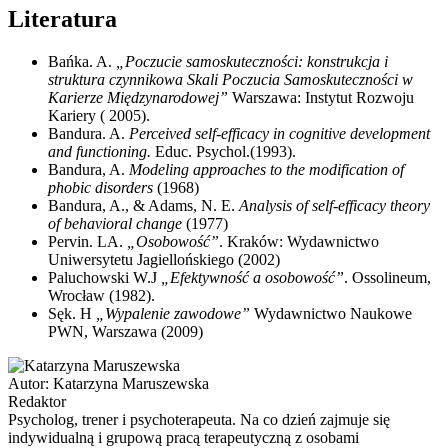
Literatura
Bańka. A.
„Poczucie samoskuteczności: konstrukcja i
struktura czynnikowa Skali Poczucia Samoskuteczności w
Karierze Międzynarodowej”
Warszawa: Instytut Rozwoju
Kariery ( 2005).
Bandura. A.
Perceived self-efficacy in cognitive development
and functioning.
Educ. Psychol.(1993).
Bandura, A.
Modeling approaches to the modification of
phobic disorders
(1968)
Bandura, A., & Adams, N. E.
Analysis of self-efficacy theory
of behavioral change
(1977)
Pervin. LA.
„Osobowość”
. Kraków: Wydawnictwo
Uniwersytetu Jagiellońskiego (2002)
Paluchowski W.J
„Efektywność a osobowość”
. Ossolineum,
Wrocław (1982).
Sęk. H
„Wypalenie zawodowe”
Wydawnictwo Naukowe
PWN, Warszawa (2009)
Autor:
Katarzyna Maruszewska
Redaktor
Psycholog, trener i psychoterapeuta. Na co dzień zajmuje się
indywidualną i grupową pracą terapeutyczną z osobami