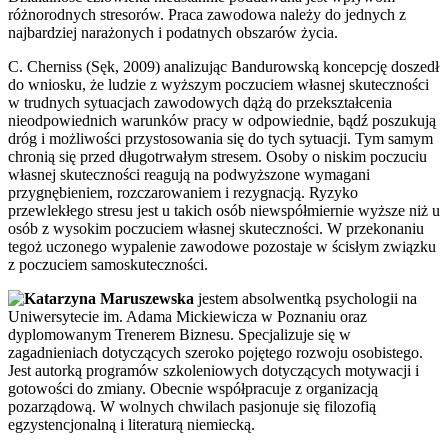
różnorodnych stresorów. Praca zawodowa należy do jednych z
najbardziej narażonych i podatnych obszarów życia.
C. Cherniss (Sęk, 2009) analizując Bandurowską koncepcję doszedł
do wniosku, że ludzie z wyższym poczuciem własnej skuteczności
w trudnych sytuacjach zawodowych dążą do przekształcenia
nieodpowiednich warunków pracy w odpowiednie, bądź poszukują
dróg i możliwości przystosowania się do tych sytuacji. Tym samym
chronią się przed długotrwałym stresem. Osoby o niskim poczuciu
własnej skuteczności reagują na podwyższone wymagani
przygnębieniem, rozczarowaniem i rezygnacją. Ryzyko
przewlekłego stresu jest u takich osób niewspółmiernie wyższe niż u
osób z wysokim poczuciem własnej skuteczności. W przekonaniu
tegoż uczonego wypalenie zawodowe pozostaje w ścisłym związku
z poczuciem samoskuteczności.
Katarzyna Maruszewska
jestem absolwentką psychologii na
Uniwersytecie im. Adama Mickiewicza w Poznaniu oraz
dyplomowanym Trenerem Biznesu. Specjalizuje się w
zagadnieniach dotyczących szeroko pojętego rozwoju osobistego.
Jest autorką programów szkoleniowych dotyczących motywacji i
gotowości do zmiany. Obecnie współpracuje z organizacją
pozarządową. W wolnych chwilach pasjonuje się filozofią
egzystencjonalną i literaturą niemiecką.