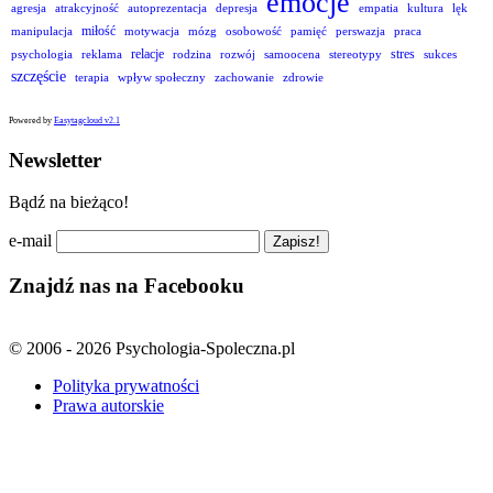
emocje
agresja
atrakcyjność
autoprezentacja
depresja
empatia
kultura
lęk
miłość
manipulacja
motywacja
mózg
osobowość
pamięć
perswazja
praca
relacje
stres
psychologia
reklama
rodzina
rozwój
samoocena
stereotypy
sukces
szczęście
terapia
wpływ społeczny
zachowanie
zdrowie
Powered by
Easytagcloud v2.1
Newsletter
Bądź na bieżąco!
e-mail
Znajdź nas na Facebooku
© 2006 - 2026 Psychologia-Spoleczna.pl
Polityka prywatności
Prawa autorskie