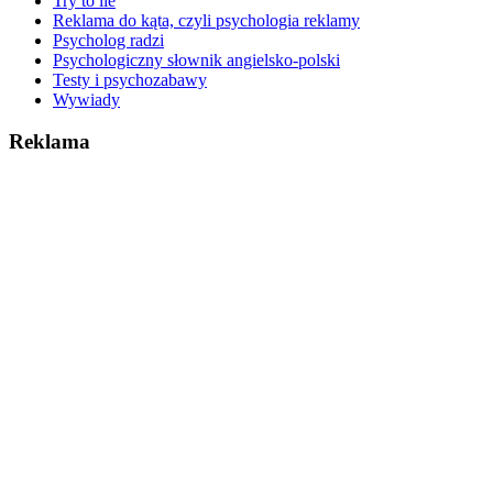
Try to lie
Reklama do kąta, czyli psychologia reklamy
Psycholog radzi
Psychologiczny słownik angielsko-polski
Testy i psychozabawy
Wywiady
Reklama