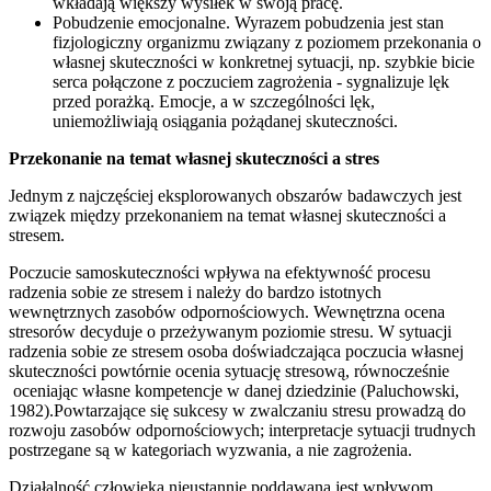
wkładają większy wysiłek w swoją pracę.
Pobudzenie emocjonalne. Wyrazem pobudzenia jest stan
fizjologiczny organizmu związany z poziomem przekonania o
własnej skuteczności w konkretnej sytuacji, np. szybkie bicie
serca połączone z poczuciem zagrożenia - sygnalizuje lęk
przed porażką. Emocje, a w szczególności lęk,
uniemożliwiają osiągania pożądanej skuteczności.
Przekonanie na temat własnej skuteczności a stres
Jednym z najczęściej eksplorowanych obszarów badawczych jest
związek między przekonaniem na temat własnej skuteczności a
stresem.
Poczucie samoskuteczności wpływa na efektywność procesu
radzenia sobie ze stresem i należy do bardzo istotnych
wewnętrznych zasobów odpornościowych. Wewnętrzna ocena
stresorów decyduje o przeżywanym poziomie stresu. W sytuacji
radzenia sobie ze stresem osoba doświadczająca poczucia własnej
skuteczności powtórnie ocenia sytuację stresową, równocześnie
oceniając własne kompetencje w danej dziedzinie (Paluchowski,
1982).Powtarzające się sukcesy w zwalczaniu stresu prowadzą do
rozwoju zasobów odpornościowych; interpretacje sytuacji trudnych
postrzegane są w kategoriach wyzwania, a nie zagrożenia.
Działalność człowieka nieustannie poddawana jest wpływom