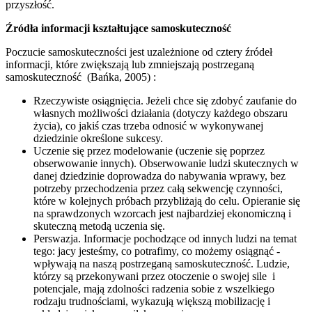
przyszłość.
Źródła informacji kształtujące samoskuteczność
Poczucie samoskuteczności jest uzależnione od cztery źródeł
informacji, które zwiększają lub zmniejszają postrzeganą
samoskuteczność (Bańka, 2005) :
Rzeczywiste osiągnięcia. Jeżeli chce się zdobyć zaufanie do
własnych możliwości działania (dotyczy każdego obszaru
życia), co jakiś czas trzeba odnosić w wykonywanej
dziedzinie określone sukcesy.
Uczenie się przez modelowanie (uczenie się poprzez
obserwowanie innych). Obserwowanie ludzi skutecznych w
danej dziedzinie doprowadza do nabywania wprawy, bez
potrzeby przechodzenia przez całą sekwencję czynności,
które w kolejnych próbach przybliżają do celu. Opieranie się
na sprawdzonych wzorcach jest najbardziej ekonomiczną i
skuteczną metodą uczenia się.
Perswazja. Informacje pochodzące od innych ludzi na temat
tego: jacy jesteśmy, co potrafimy, co możemy osiągnąć -
wpływają na naszą postrzeganą samoskuteczność. Ludzie,
którzy są przekonywani przez otoczenie o swojej sile i
potencjale, mają zdolności radzenia sobie z wszelkiego
rodzaju trudnościami, wykazują większą mobilizację i