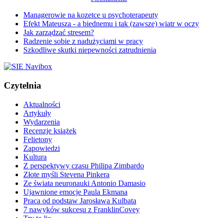
Managerowie na kozetce u psychoterapeuty
Efekt Mateusza - a biednemu i tak (zawsze) wiatr w oczy
Jak zarządzać stresem?
Radzenie sobie z nadużyciami w pracy
Szkodliwe skutki niepewności zatrudnienia
Czytelnia
Aktualności
Artykuły
Wydarzenia
Recenzje książek
Felietony
Zapowiedzi
Kultura
Z perspektywy czasu Philipa Zimbardo
Złote myśli Stevena Pinkera
Ze świata neuronauki Antonio Damasio
Ujawnione emocje Paula Ekmana
Praca od podstaw Jarosława Kulbata
7 nawyków sukcesu z FranklinCovey