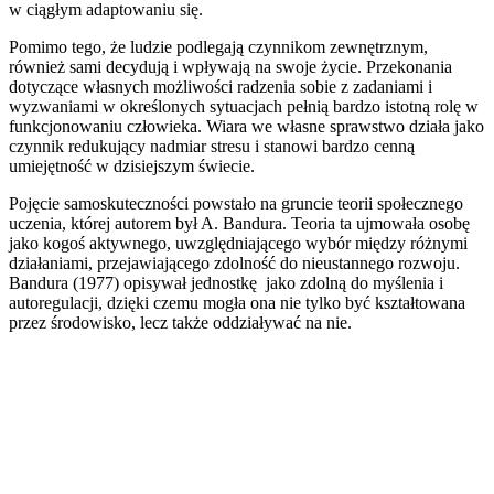
w ciągłym adaptowaniu się.
Pomimo tego, że ludzie podlegają czynnikom zewnętrznym,
również sami decydują i wpływają na swoje życie. Przekonania
dotyczące własnych możliwości radzenia sobie z zadaniami i
wyzwaniami w określonych sytuacjach pełnią bardzo istotną rolę w
funkcjonowaniu człowieka. Wiara we własne sprawstwo działa jako
czynnik redukujący nadmiar stresu i stanowi bardzo cenną
umiejętność w dzisiejszym świecie.
Pojęcie samoskuteczności powstało na gruncie teorii społecznego
uczenia, której autorem był A. Bandura. Teoria ta ujmowała osobę
jako kogoś aktywnego, uwzględniającego wybór między różnymi
działaniami, przejawiającego zdolność do nieustannego rozwoju.
Bandura (1977) opisywał jednostkę jako zdolną do myślenia i
autoregulacji, dzięki czemu mogła ona nie tylko być kształtowana
przez środowisko, lecz także oddziaływać na nie.