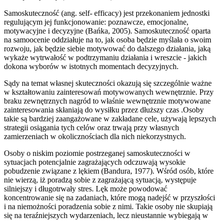
Samoskuteczność (ang. self- efficacy) jest przekonaniem jednostki
regulującym jej funkcjonowanie: poznawcze, emocjonalne,
motywacyjne i decyzyjne (Bańka, 2005). Samoskuteczność oparta
na samoocenie oddziałuje na to, jak osoba będzie myślała o swoim
rozwoju, jak będzie siebie motywować do dalszego działania, jaką
wykaże wytrwałość w podtrzymaniu działania i wreszcie - jakich
dokona wyborów w istotnych momentach decyzyjnych.
Sądy na temat własnej skuteczności okazują się szczególnie ważne
w kształtowaniu zainteresowań motywowanych wewnętrznie. Przy
braku zewnętrznych nagród to właśnie wewnętrznie motywowane
zainteresowania skłaniają do wysiłku przez dłuższy czas .Osoby
takie są bardziej zaangażowane w zakładane cele, używają lepszych
strategii osiągania tych celów oraz trwają przy własnych
zamierzeniach w okolicznościach dla nich niekorzystnych.
Osoby o niskim poziomie postrzeganej samoskuteczności w
sytuacjach potencjalnie zagrażających odczuwają wysokie
pobudzenie związane z lękiem (Bandura, 1977). Wśród osób, które
nie wierzą, iż poradzą sobie z zagrażającą sytuacją, występuje
silniejszy i długotrwały stres. Lęk może powodować
koncentrowanie się na zadaniach, które mogą nadejść w przyszłości
i na niemożności poradzenia sobie z nimi. Takie osoby nie skupiają
się na teraźniejszych wydarzeniach, lecz nieustannie wybiegają w