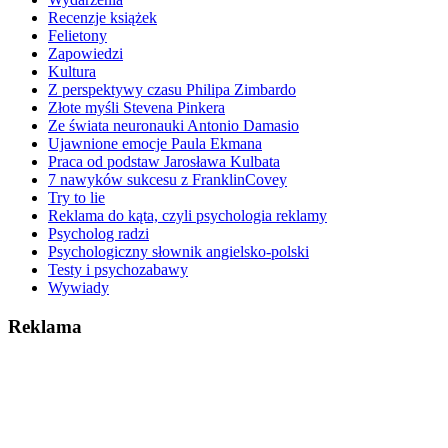
Recenzje książek
Felietony
Zapowiedzi
Kultura
Z perspektywy czasu Philipa Zimbardo
Złote myśli Stevena Pinkera
Ze świata neuronauki Antonio Damasio
Ujawnione emocje Paula Ekmana
Praca od podstaw Jarosława Kulbata
7 nawyków sukcesu z FranklinCovey
Try to lie
Reklama do kąta, czyli psychologia reklamy
Psycholog radzi
Psychologiczny słownik angielsko-polski
Testy i psychozabawy
Wywiady
Reklama