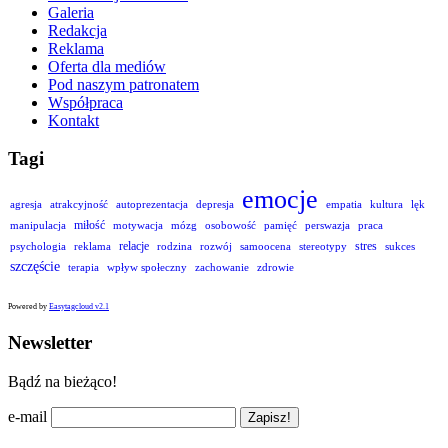
Galeria
Redakcja
Reklama
Oferta dla mediów
Pod naszym patronatem
Współpraca
Kontakt
Tagi
emocje
agresja
atrakcyjność
autoprezentacja
depresja
empatia
kultura
lęk
miłość
manipulacja
motywacja
mózg
osobowość
pamięć
perswazja
praca
relacje
stres
psychologia
reklama
rodzina
rozwój
samoocena
stereotypy
sukces
szczęście
terapia
wpływ społeczny
zachowanie
zdrowie
Powered by
Easytagcloud v2.1
Newsletter
Bądź na bieżąco!
e-mail