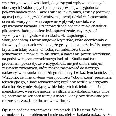
wyrażonymi wątpliwościami, dotyczącymi wpływu zmiennych
ubocznych (zakłócających) na percypowaną wiarygodność
pokazywanych osób. Takie zmienne jak mimika, zmiany postawy,
aparycja czy parajęzyk również mają swój udział w formowaniu
ocen nt. wiarygodności i zapewne wpływały one także w
opisywanym badaniu. Przeprowadzone badanie miało charakter
pilotażowy, którego celem było sprawdzenie, czy częstość
wykonywanych gestów ma cokolwiek wspólnego z
wiarygodnością. Oceny rangowe kryteriów, które decydowały o
ferowanych ocenach wskazują, że gestykulacja może być istotnym
kryterium takiej oceny. O rodzajach zależności trudno
jednoznacznie mówić i to nie tylko, a nawet nie przede wszystkim,
na podstawie przeprowadzoneg
o badania. Studia nad tym
problemem pokazały, że wiarygodność nie jest uniwersalnym
zestawem zmiennych, które można zastosować do każdego
nadawcy, w stosunku do każdego odbiorcy i w każdym kontekście.
Wiadomo, że inne kryteria wiarygodności "obowiązują" prezentera
telewizyjnego, a inne wykładowcę; ktoś inny będzie wiarygodny
dla młodzieży mieszkającej w biedniejszych dzielnicach niż dla
menedżerów, wreszcie inaczej wygląda wiarygodność kiedy chce
się porywać na wiecach tłumy, a inaczej kiedy przedstawiane jest
roczne sprawozdanie finansowe w firmie.
Opisane badanie przeprowadziłem prawie 10 lat temu. Wciąż
zajmuję się tym problemem i moje późniejsze badania pokazały, że