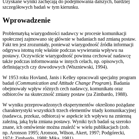
Uzyskane wyniki zachęcają do podejmowania dalszych, bardziej
szczegółowych badań w tym kierunku.
Wprowadzenie
Problematyką wiarygodności nadawcy w procesie komunikacji
społecznej zajmowano się głównie w badaniach nad zmianą postaw.
Fakt ten jest zrozumiały, ponieważ wiarygodność źródła informacji
odgrywa istotną rolę właśnie podczas wywierania wpływu na
postawy. Oczywiście wiarygodność powinna cechować nadawcę
także podczas informowania w innych celach, np. opisowych,
definiujących czy dowodowych (Wiszniewski, 1994).
W 1953 roku Hovland, Janis i Kelley opracowali specjalny program
badań (
Communication and Attitude Change Program
). Badania
obejmowały wpływ różnych cech nadawcy, komunikatu oraz
odbiorców na skuteczność zmiany postaw (za Zimbardo, 1988).
W wyniku przeprowadzonych eksperymentów określono pożądane
charakterystyki wszystkich trzech elementów triady komunikacyjnej
(nadawca, przekaz, odbiorca) w aspekcie ich wpływu na zmienną
zależną, jaką była zmiana postawy. Wyniki tych badań są szeroko
znane, ich omówienie można znaleźć w wielu publikacjach (zob.
np. Aronson 1995; Aronson, Wilson, Akert, 1997; Podgórecki,
1974; Zimbardo, 1988; Mika, 1981).