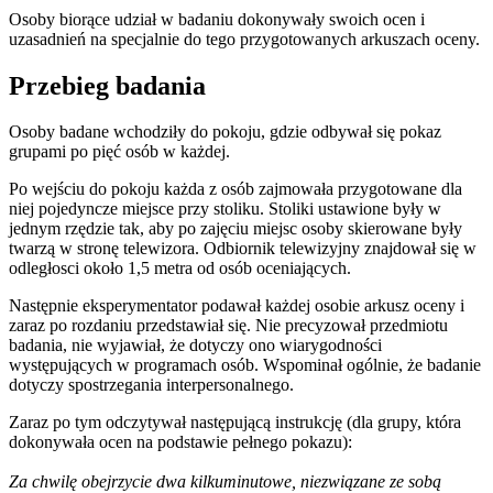
Osoby biorące udział w badaniu dokonywały swoich ocen i
uzasadnień na specjalnie do tego przygotowanych arkuszach oceny.
Przebieg badania
Osoby badane wchodziły do pokoju, gdzie odbywał się pokaz
grupami po pięć osób w każdej.
Po wejściu do pokoju każda z osób zajmowała przygotowane dla
niej pojedyncze miejsce przy stoliku. Stoliki ustawione były w
jednym rzędzie tak, aby po zajęciu miejsc osoby skierowane były
twarzą w stronę telewizora. Odbiornik telewizyjny znajdował się w
odległosci około 1,5 metra od osób oceniających.
Następnie eksperymentator podawał każdej osobie arkusz oceny i
zaraz po rozdaniu przedstawiał się. Nie precyzował przedmiotu
badania, nie wyjawiał, że dotyczy ono wiarygodności
występujących w programach osób. Wspominał ogólnie, że badanie
dotyczy spostrzegania interpersonalnego.
Zaraz po tym odczytywał następującą instrukcję (dla grupy, która
dokonywała ocen na podstawie pełnego pokazu):
Za chwilę obejrzycie dwa kilkuminutowe, niezwiązane ze sobą