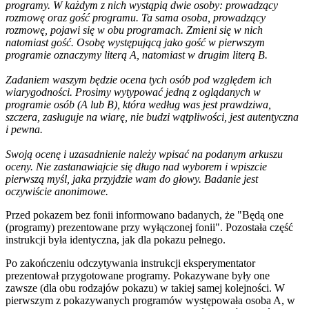
programy. W każdym z nich wystąpią dwie osoby: prowadzący
rozmowę oraz gość programu. Ta sama osoba, prowadzący
rozmowę, pojawi się w obu programach. Zmieni się w nich
natomiast gość. Osobę występującą jako gość w pierwszym
programie oznaczymy literą A, natomiast w drugim literą B.
Zadaniem waszym będzie ocena tych osób pod względem ich
wiarygodności. Prosimy wytypować jedną z oglądanych w
programie osób (A lub B), która według was jest prawdziwa,
szczera, zasługuje na wiarę, nie budzi wątpliwości, jest autentyczna
i pewna.
Swoją ocenę i uzasadnienie należy wpisać na podanym arkuszu
oceny. Nie zastanawiajcie się długo nad wyborem i wpiszcie
pierwszą myśl, jaka przyjdzie wam do głowy. Badanie jest
oczywiście anonimowe.
Przed pokazem bez fonii informowano badanych, że "Będą one
(programy) prezentowane przy wyłączonej fonii". Pozostała część
instrukcji była identyczna, jak dla pokazu pełnego.
Po zakończeniu odczytywania instrukcji eksperymentator
prezentował przygotowane programy. Pokazywane były one
zawsze (dla obu rodzajów pokazu) w takiej samej kolejności. W
pierwszym z pokazywanych programów występowała osoba A, w