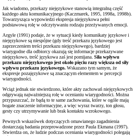
Jak wiadomo, przekazy niejęzykowe stanowią integralną część
każdego aktu komunikacyjnego (Kaczmarek, 1995, 1998a, 1998b).
Towarzysząca wypowiedzi ekspresja niejęzykowa pełni
podstawową rolę w odczytywaniu rodzaju przeżywanych emocji.
Argyle (1991) podaje, że w sytuacji kiedy komunikaty językowe i
niejęzykowe są niespójne (gdy treść przekazu językowego jest
zaprzeczeniem treści przekazu niejęzykowego), bardziej
wiarygodne dla odbiorcy okazują się informacje przekazywane
niejęzykowo, treść językowa zaś jest pomijana.
Siła wpływu
przekazu niejęzykowego jest około pięciu razy większa od siły
wpływu przekazu językowego.
Wskazano tym samym, że
ekspresje pozajęzykowe są znaczącym elementem w percepcji
wiarygodności.
Wciąż jednak nie stwierdzono, które akty zachowań niejęzykowych
odgrywają najważniejszą rolę w ocenianiu wiarygodności. Można
przypuszczać, że bądą to te same zachowania, które w ogóle mają
bogate znaczenie informacyjne, a więc wyraz twarzy, ton głosu,
gesty czy utrzymywanie lub brak kontaktu wzrokowego.
Pewnych wskazówek dotyczących omawianego zagadnienia
dostarczają badania przeprowadzone przez Paula Ekmana (1997).
Stwierdza on, że ludzie podczas oceniania wiarygodności polegają