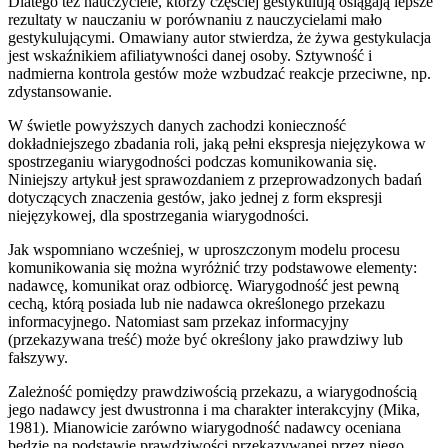
Dlatego też nauczyciele, którzy częściej gestykulują osiągają lepsze
rezultaty w nauczaniu w porównaniu z nauczycielami mało
gestykulującymi. Omawiany autor stwierdza, że żywa gestykulacja
jest wskaźnikiem afiliatywności danej osoby. Sztywność i
nadmierna kontrola gestów może wzbudzać reakcje przeciwne, np.
zdystansowanie.
W świetle powyższych danych zachodzi konieczność
dokładniejszego zbadania roli, jaką pełni ekspresja niejęzykowa w
spostrzeganiu wiarygodności podczas komunikowania się.
Niniejszy artykuł jest sprawozdaniem z przeprowadzonych badań
dotyczących znaczenia gestów, jako jednej z form ekspresji
niejęzykowej, dla spostrzegania wiarygodności.
Jak wspomniano wcześniej, w uproszczonym modelu procesu
komunikowania się można wyróżnić trzy podstawowe elementy:
nadawcę, komunikat oraz odbiorcę. Wiarygodność jest pewną
cechą, którą posiada lub nie nadawca określonego przekazu
informacyjnego. Natomiast sam przekaz informacyjny
(przekazywana treść) może być określony jako prawdziwy lub
fałszywy.
Zależność pomiędzy prawdziwością przekazu, a wiarygodnością
jego nadawcy jest dwustronna i ma charakter interakcyjny (Mika,
1981). Mianowicie zarówno wiarygodność nadawcy oceniana
będzie na podstawie prawdziwości przekazywanej przez niego