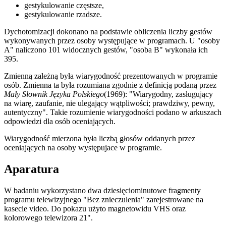
gestykulowanie częstsze,
gestykulowanie rzadsze.
Dychotomizacji dokonano na podstawie obliczenia liczby gestów
wykonywanych przez osoby występujące w programach. U "osoby
A" naliczono 101 widocznych gestów, "osoba B" wykonała ich
395.
Zmienną zależną była wiarygodność prezentowanych w programie
osób. Zmienna ta była rozumiana zgodnie z definicją podaną przez
Mały Słownik Języka Polskiego
(1969): "Wiarygodny, zasługujący
na wiarę, zaufanie, nie ulegający wątpliwości; prawdziwy, pewny,
autentyczny". Takie rozumienie wiarygodności podano w arkuszach
odpowiedzi dla osób oceniających.
Wiarygodność mierzona była liczbą głosów oddanych przez
oceniających na osoby występujace w programie.
Aparatura
W badaniu wykorzystano dwa dziesięciominutowe fragmenty
programu telewizyjnego "Bez znieczulenia" zarejestrowane na
kasecie video. Do pokazu użyto magnetowidu VHS oraz
kolorowego telewizora 21".