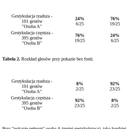
Wysoka
Niska
Badane zmienne
wiarygodność
wiarygodność
Gestykulacja rzadsza -
24%
76%
101 gestów
6/25
19/25
"Osoba A"
Gestykulacja częstsza -
76%
24%
395 gestów
19/25
6/25
"Osoba B"
Tabela 2.
Rozkład głosów przy pokazie bez fonii.
Wysoka
Niska
Badane zmienne
wiarygodność
wiarygodność
Gestykulacja rzadsza -
8%
92%
101 gestów
2/25
23/25
"Osoba A"
Gestykulacja częstsza -
92%
8%
395 gestów
23/25
2/25
"Osoba B"
Przy "pokazie pełnym" osoba A (mniej gestykulująca), jako bardziej