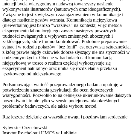
intencji bycia wiarygodnym nadawcą towarzyszy nasilenie
wykonywania ilustratorów (batutowych oraz ideograficznych
).
Związane to jest z większym zaangazowaniem w komunikację i
dlatego nasilenie gestów wzrasta. Komunikacja niejęzykowa
(niewerbalna) jest bardzo "wrażliwa" na konteskt, więc metoda
eksperymentu laboratoryjnego zawsze nastręczy poważnych
trudności związanych z wpływem zmiennych ubocznych i
zakłócających, które trudno kontrolować. Podobnie preparowanie
sytuacji w rodzaju pokazów "bez fonii" jest oczywistą sztucznością,
z którą prawie nigdy człowiek dobrze słyszący nie ma styczności w
codziennym życiu. Obecne w badaniach nad komunikacją
niejęzykową w trosce o realizm częściej wykorzystuje się
eksperyment naturalnyo oraz unika się rozdzielania przekazu
językowego od niejęzykowego.
Podsumowując: wartość przeprowadzoneg
o badania upatruję w
potwierdzeniu znaczenia gesykulacji dla ocen dotyczących
wiarygodności. Pozwoliło to na celniejsze ukierunkowanie dalszych
poszukiwań i to nie tylko w sensie podejmowania określonych
problemów badawczych, ale także wyboru metod.
Raz jeszcze dziękuję za wszystkie uwagi i pozdrawiam serdecznie.
Sylwester Orzechowski
Instytut Psychologii UMCS w Lublinie