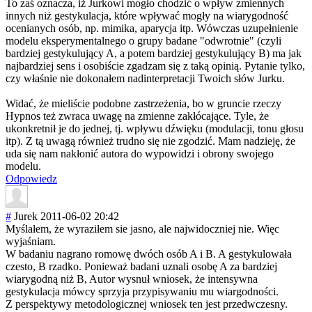
To zaś oznacza, iż Jurkowi mogło chodzić o wpływ zmiennych
innych niż gestykulacja, które wpływać mogły na wiarygodność
ocenianych osób, np. mimika, aparycja itp. Wówczas uzupełnienie
modelu eksperymentalne
go o grupy badane "odwrotnie" (czyli
bardziej gestykulujący A, a potem bardziej gestykulujący B) ma jak
najbardziej sens i osobiście zgadzam się z taką opinią. Pytanie tylko,
czy właśnie nie dokonałem nadinterpretacj
i Twoich słów Jurku.
Widać, że mieliście podobne zastrzeżenia, bo w gruncie rzeczy
Hypnos też zwraca uwagę na zmienne zakłócające. Tyle, że
ukonkretnił je do jednej, tj. wpływu dźwięku (modulacji, tonu głosu
itp). Z tą uwagą również trudno się nie zgodzić. Mam nadzieję, że
uda się nam nakłonić autora do wypowidzi i obrony swojego
modelu.
Odpowiedz
#
Jurek
2011-06-02 20:42
Myślałem, że wyraziłem sie jasno, ale najwidoczniej nie. Więc
wyjaśniam.
W badaniu nagrano romowę dwóch osób A i B. A gestykulowała
czesto, B rzadko. Ponieważ badani uznali osobę A za bardziej
wiarygodną niż B, Autor wysnuł wniosek, że intensywna
gestykulacja mówcy sprzyja przypisywaniu mu wiargodności.
Z perspektywy metodologicznej wniosek ten jest przedwczesny.