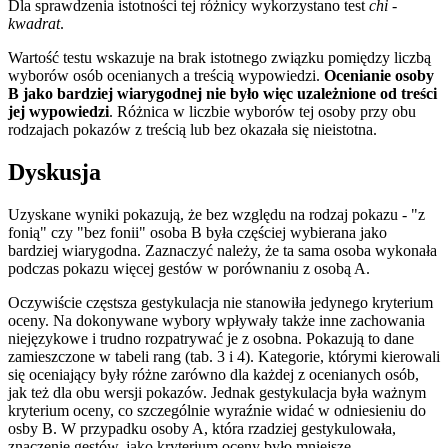
Dla sprawdzenia istotności tej różnicy wykorzystano test
chi -
kwadrat
.
Wartość testu wskazuje na brak istotnego związku pomiędzy liczbą
wyborów osób ocenianych a treścią wypowiedzi.
Ocenianie osoby
B jako bardziej wiarygodnej nie było więc uzależnione od treści
jej wypowiedzi
. Różnica w liczbie wyborów tej osoby przy obu
rodzajach pokazów z treścią lub bez okazała się nieistotna.
Dyskusja
Uzyskane wyniki pokazują, że bez względu na rodzaj pokazu - "z
fonią" czy "bez fonii" osoba B była częściej wybierana jako
bardziej wiarygodna. Zaznaczyć należy, że ta sama osoba wykonała
podczas pokazu więcej gestów w porównaniu z osobą A.
Oczywiście częstsza gestykulacja nie stanowiła jedynego kryterium
oceny. Na dokonywane wybory wpływały także inne zachowania
niejęzykowe i trudno rozpatrywać je z osobna. Pokazują to dane
zamieszczone w tabeli rang (tab. 3 i 4). Kategorie, którymi kierowali
się oceniający były różne zarówno dla każdej z ocenianych osób,
jak też dla obu wersji pokazów. Jednak gestykulacja była ważnym
kryterium oceny, co szczególnie wyraźnie widać w odniesieniu do
osby B. W przypadku osoby A, która rzadziej gestykulowała,
znaczenie gestów, jako kryterium oceny było mniejsze.