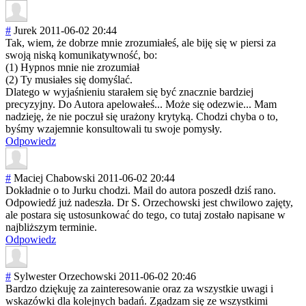
#
Jurek
2011-06-02 20:44
Tak, wiem, że dobrze mnie zrozumiałeś, ale biję się w piersi za
swoją niską komunikatywność
, bo:
(1) Hypnos mnie nie zrozumiał
(2) Ty musiałes się domyślać.
Dlatego w wyjaśnieniu starałem się być znacznie bardziej
precyzyjny. Do Autora apelowałeś... Może się odezwie... Mam
nadzieję, że nie poczuł się urażony krytyką. Chodzi chyba o to,
byśmy wzajemnie konsultowali tu swoje pomysły.
Odpowiedz
#
Maciej Chabowski
2011-06-02 20:44
Dokładnie o to Jurku chodzi. Mail do autora poszedł dziś rano.
Odpowiedź już nadeszła. Dr S. Orzechowski jest chwilowo zajęty,
ale postara się ustosunkować do tego, co tutaj zostało napisane w
najbliższym terminie.
Odpowiedz
#
Sylwester Orzechowski
2011-06-02 20:46
Bardzo dziękuję za zainteresowanie oraz za wszystkie uwagi i
wskazówki dla kolejnych badań. Zgadzam się ze wszystkimi