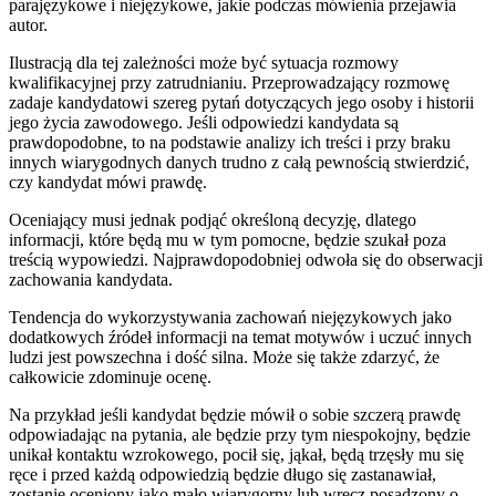
parajęzykowe i niejęzykowe, jakie podczas mówienia przejawia
autor.
Ilustracją dla tej zależności może być sytuacja rozmowy
kwalifikacyjnej przy zatrudnianiu. Przeprowadzający rozmowę
zadaje kandydatowi szereg pytań dotyczących jego osoby i historii
jego życia zawodowego. Jeśli odpowiedzi kandydata są
prawdopodobne, to na podstawie analizy ich treści i przy braku
innych wiarygodnych danych trudno z całą pewnością stwierdzić,
czy kandydat mówi prawdę.
Oceniający musi jednak podjąć określoną decyzję, dlatego
informacji, które będą mu w tym pomocne, będzie szukał poza
treścią wypowiedzi. Najprawdopodobniej odwoła się do obserwacji
zachowania kandydata.
Tendencja do wykorzystywania zachowań niejęzykowych jako
dodatkowych źródeł informacji na temat motywów i uczuć innych
ludzi jest powszechna i dość silna. Może się także zdarzyć, że
całkowicie zdominuje ocenę.
Na przykład jeśli kandydat będzie mówił o sobie szczerą prawdę
odpowiadając na pytania, ale będzie przy tym niespokojny, będzie
unikał kontaktu wzrokowego, pocił się, jąkał, będą trzęsły mu się
ręce i przed każdą odpowiedzią będzie długo się zastanawiał,
zostanie oceniony jako mało wiarygorny lub wręcz posądzony o