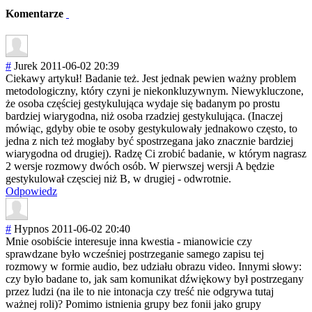
Komentarze
#
Jurek
2011-06-02 20:39
Ciekawy artykuł! Badanie też. Jest jednak pewien ważny problem
metodologiczny, który czyni je niekonkluzywnym
. Niewykluczone,
że osoba częściej gestykulująca wydaje się badanym po prostu
bardziej wiarygodna, niż osoba rzadziej gestykulująca. (Inaczej
mówiąc, gdyby obie te osoby gestykulowały jednakowo często, to
jedna z nich też mogłaby być spostrzegana jako znacznie bardziej
wiarygodna od drugiej). Radzę Ci zrobić badanie, w którym nagrasz
2 wersje rozmowy dwóch osób. W pierwszej wersji A będzie
gestykulował częsciej niż B, w drugiej - odwrotnie.
Odpowiedz
#
Hypnos
2011-06-02 20:40
Mnie osobiście interesuje inna kwestia - mianowicie czy
sprawdzane było wcześniej postrzeganie samego zapisu tej
rozmowy w formie audio, bez udziału obrazu video. Innymi słowy:
czy było badane to, jak sam komunikat dźwiękowy był postrzegany
przez ludzi (na ile to nie intonacja czy treść nie odgrywa tutaj
ważnej roli)? Pomimo istnienia grupy bez fonii jako grupy