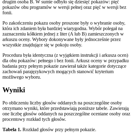
drugim osoba B. W sumie odbyło się dziesięć pokazów: pięć
pokazów obu programów w wersji pełnej oraz pięć w wersji bez
fonii.
Po zakończeniu pokazu osoby proszone były o wybranie osoby,
która ich zdaniem była bardziej wiarygodna. Wybór polegał na
zaznaczeniu kółkiem jednej z liter (A lub B) zamieszczonych w
arkuszu oceny. Wybory dokonywane były jednocześnie przez
wszystkie znajdujące się w pokoju osoby.
Procedura była identyczna (z wyjątkiem instrukcji i arkusza ocen)
dla obu pokazów: pełnego i bez fonii. Arkusz oceny w przypadku
badania przy pełnym pokazie zawierał także kategorie dotyczące
zachowań parajęzykowych mogących stanowić kryterium
możliwego wyboru.
Wyniki
Po obliczeniu liczby głosów oddanych na poszczególne osoby
otrzymano wyniki, które przedstawiają poniższe tabele. Zawierają
one liczbę głosów oddanych na poszczególne oceniane osoby oraz
procentowy rozkład tych głosów.
Tabela 1.
Rozkład głosów przy pełnym pokazie.