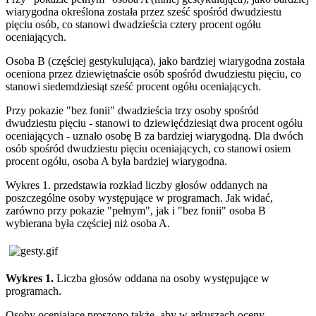
wiarygodna określona została przez sześć spośród dwudziestu
pięciu osób, co stanowi dwadzieścia cztery procent ogółu
oceniających.
Osoba B (częściej gestykulująca), jako bardziej wiarygodna została
oceniona przez dziewiętnaście osób spośród dwudziestu pięciu, co
stanowi siedemdziesiąt sześć procent ogółu oceniających.
Przy pokazie "bez fonii" dwadzieścia trzy osoby spośród
dwudziestu pięciu - stanowi to dziewięćdziesiąt dwa procent ogółu
oceniających - uznało osobę B za bardziej wiarygodną. Dla dwóch
osób spośród dwudziestu pięciu oceniających, co stanowi osiem
procent ogółu, osoba A była bardziej wiarygodna.
Wykres 1. przedstawia rozkład liczby głosów oddanych na
poszczególne osoby występujące w programach. Jak widać,
zarówno przy pokazie "pełnym", jak i "bez fonii" osoba B
wybierana była częściej niż osoba A.
Wykres 1.
Liczba głosów oddana na osoby występujące w
programach.
Osoby oceniające proszono także, aby w arkuszach oceny