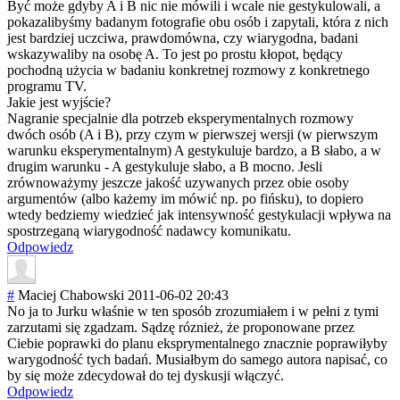
Być może gdyby A i B nic nie mówili i wcale nie gestykulowali, a
pokazalibyśmy badanym fotografie obu osób i zapytali, która z nich
jest bardziej uczciwa, prawdomówna, czy wiarygodna, badani
wskazywaliby na osobę A. To jest po prostu kłopot, będący
pochodną użycia w badaniu konkretnej rozmowy z konkretnego
programu TV.
Jakie jest wyjście?
Nagranie specjalnie dla potrzeb eksperymentalny
ch rozmowy
dwóch osób (A i B), przy czym w pierwszej wersji (w pierwszym
warunku eksperymentalny
m) A gestykuluje bardzo, a B słabo, a w
drugim warunku - A gestykuluje słabo, a B mocno. Jesli
zrównoważymy jeszcze jakość uzywanych przez obie osoby
argumentów (albo każemy im mówić np. po fińsku), to dopiero
wtedy bedziemy wiedzieć jak intensywność gestykulacji wpływa na
spostrzeganą wiarygodność nadawcy komunikatu.
Odpowiedz
#
Maciej Chabowski
2011-06-02 20:43
No ja to Jurku właśnie w ten sposób zrozumiałem i w pełni z tymi
zarzutami się zgadzam. Sądzę róznież, że proponowane przez
Ciebie poprawki do planu eksprymentalneg
o znacznie poprawiłyby
warygodność tych badań. Musiałbym do samego autora napisać, co
by się może zdecydował do tej dyskusji włączyć.
Odpowiedz