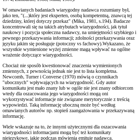
W omawianych badaniach wiarygodny nadawca rozumiany był,
jako ten, "(...)który jest eksperten, osobą kompetentną, znawcą tej
dziedziny, której dotyczy przekaz" (Mika, 1981, s.194). Badacze
koncentrowali się na takich atrybutach wiarygodności, jak tytuł
naukowy i pozycja społeczna nadawcy, na umiejętności szybkiego i
pewnego przekazywania informacji; zdolności przekazywania oraz
języku jakim się posługuje (potoczny vs fachowy).Wykazano, że
wszystkie wymienione wyżej zmienne magą wpływać na ogólne
wrażenie dotyczące wiarygodności.
Chociaż nie sposób kwestionować znaczenia wymienionych
zmiennych, z pewnością jednak nie jest to lista kompletna.
Newcomb, Turner i Converse (1970) mówią o czynnikach
"ubocznych" wpływających na wiarygodność. Gdy autor
komunikatu jest mało znany lub w ogóle nie jest znany odbiorcom
wtedy dla oszacowania jego wiarygodności mogą oni
wykorzystywać informacje nie związane merytorycznie z treścią
wypowiedzi. Taką informację uboczną może być według
omawianych autorów np. stopień zaangażowania w przekazywaną
informację.
Wiele wskazuje na to, że innymi użytecznymi dla oszacowania
wiarygodności informacjami mogą być też komunikaty
niejęzykowe, jakie podczas mówienia emituje nadawca.