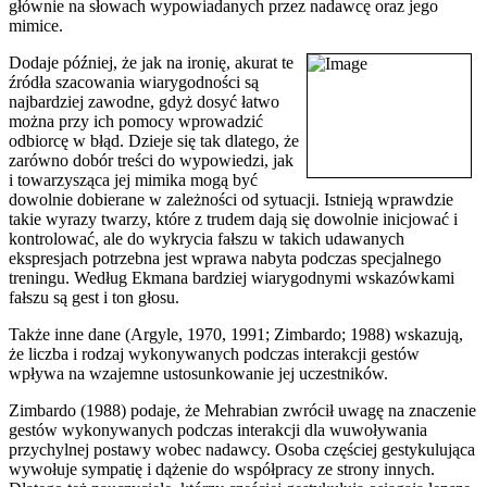
głównie na słowach wypowiadanych przez nadawcę oraz jego
mimice.
Dodaje później, że jak na ironię, akurat te
źródła szacowania wiarygodności są
najbardziej zawodne, gdyż dosyć łatwo
można przy ich pomocy wprowadzić
odbiorcę w błąd. Dzieje się tak dlatego, że
zarówno dobór treści do wypowiedzi, jak
i towarzysząca jej mimika mogą być
dowolnie dobierane w zależności od sytuacji. Istnieją wprawdzie
takie wyrazy twarzy, które z trudem dają się dowolnie inicjować i
kontrolować, ale do wykrycia fałszu w takich udawanych
ekspresjach potrzebna jest wprawa nabyta podczas specjalnego
treningu. Według Ekmana bardziej wiarygodnymi wskazówkami
fałszu są gest i ton głosu.
Także inne dane (Argyle, 1970, 1991; Zimbardo; 1988) wskazują,
że liczba i rodzaj wykonywanych podczas interakcji gestów
wpływa na wzajemne ustosunkowanie jej uczestników.
Zimbardo (1988) podaje, że Mehrabian zwrócił uwagę na znaczenie
gestów wykonywanych podczas interakcji dla wuwoływania
przychylnej postawy wobec nadawcy. Osoba częściej gestykulująca
wywołuje sympatię i dążenie do współpracy ze strony innych.