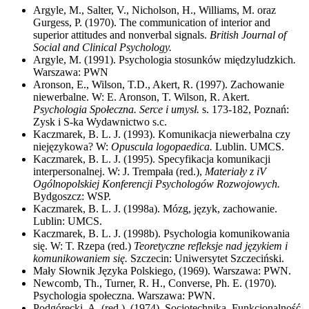
Argyle, M., Salter, V., Nicholson, H., Williams, M. oraz
Gurgess, P. (1970). The communication of interior and
superior attitudes and nonverbal signals.
British Journal of
Social and Clinical Psychology.
Argyle, M. (1991). Psychologia stosunków międzyludzkich
.
Warszawa: PWN
Aronson, E., Wilson, T.D., Akert, R. (1997). Zachowanie
niewerbalne. W: E. Aronson, T. Wilson, R. Akert.
Psychologia Społeczna. Serce i umysł.
s. 173-182, Poznań:
Zysk i S-ka Wydawnictwo s.c.
Kaczmarek, B. L. J. (1993). Komunikacja niewerbalna czy
niejęzykowa? W:
Opuscula logopaedica.
Lublin. UMCS.
Kaczmarek, B. L. J. (1995). Specyfikacja komunikacji
interpersonalnej. W: J. Trempała (red.),
Materiały z iV
Ogólnopolskiej Konferencji Psychologów Rozwojowych.
Bydgoszcz: WSP.
Kaczmarek, B. L. J. (1998a). Mózg, język, zachowanie.
Lublin: UMCS.
Kaczmarek, B. L. J. (1998b). Psychologia komunikowania
się. W: T. Rzepa (red.)
Teoretyczne refleksje nad językiem i
komunikowaniem się.
Szczecin: Uniwersytet Szczeciński.
Mały Słownik Języka Polskiego, (1969). Warszawa: PWN.
Newcomb, Th., Turner, R. H., Converse, Ph. E. (1970).
Psychologia społeczna. Warszawa: PWN.
Podgórecki, A. (red.). (1974). Socjotechnika. Funkcjonalność