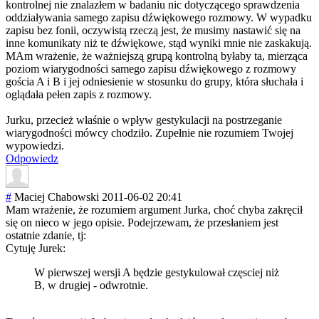
kontrolnej nie znalazłem w badaniu nic dotyczącego sprawdzenia
oddziaływania samego zapisu dźwiękowego rozmowy. W wypadku
zapisu bez fonii, oczywistą rzeczą jest, że musimy nastawić się na
inne komunikaty niż te dźwiękowe, stąd wyniki mnie nie zaskakują.
MAm wrażenie, że ważniejszą grupą kontrolną byłaby ta, mierząca
poziom wiarygodności samego zapisu dźwiękowego z rozmowy
gościa A i B i jej odniesienie w stosunku do grupy, która słuchała i
oglądała pełen zapis z rozmowy.
Jurku, przecież właśnie o wpływ gestykulacji na postrzeganie
wiarygodności mówcy chodziło. Zupełnie nie rozumiem Twojej
wypowiedzi.
Odpowiedz
#
Maciej Chabowski
2011-06-02 20:41
Mam wrażenie, że rozumiem argument Jurka, choć chyba zakręcił
się on nieco w jego opisie. Podejrzewam, że przesłaniem jest
ostatnie zdanie, tj:
Cytuję Jurek:
W pierwszej wersji A będzie gestykulował częsciej niż
B, w drugiej - odwrotnie.