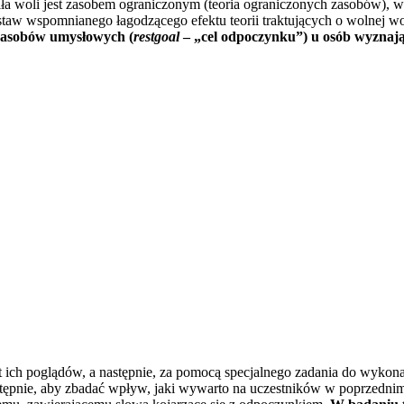
e siła woli jest zasobem ograniczonym (teoria ograniczonych zasobów),
staw wspomnianego łagodzącego efektu teorii traktujących o wolnej wo
 zasobów umysłowych (
restgoal
– „cel odpoczynku”) u osób wyznają
 ich poglądów, a następnie, za pomocą specjalnego zadania do wykon
stępnie, aby zbadać wpływ, jaki wywarto na uczestników w poprzednim