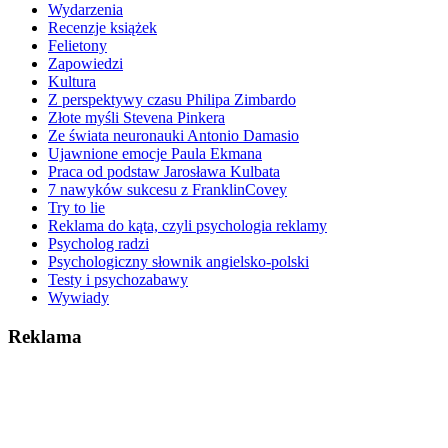
Wydarzenia
Recenzje książek
Felietony
Zapowiedzi
Kultura
Z perspektywy czasu Philipa Zimbardo
Złote myśli Stevena Pinkera
Ze świata neuronauki Antonio Damasio
Ujawnione emocje Paula Ekmana
Praca od podstaw Jarosława Kulbata
7 nawyków sukcesu z FranklinCovey
Try to lie
Reklama do kąta, czyli psychologia reklamy
Psycholog radzi
Psychologiczny słownik angielsko-polski
Testy i psychozabawy
Wywiady
Reklama