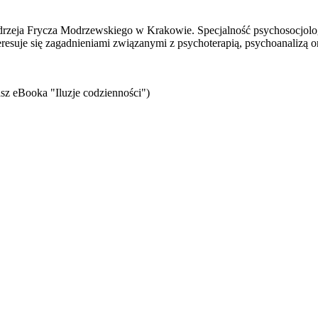
eja Frycza Modrzewskiego w Krakowie. Specjalność psychosocjologii,
teresuje się zagadnieniami związanymi z psychoterapią, psychoanalizą o
sz eBooka "Iluzje codzienności")