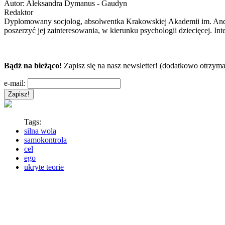
Autor:
Aleksandra Dymanus - Gaudyn
Redaktor
Dyplomowany socjolog, absolwentka Krakowskiej Akademii im. Andrz
poszerzyć jej zainteresowania, w kierunku psychologii dziecięcej. In
Bądź na bieżąco!
Zapisz się na nasz newsletter! (dodatkowo otrzyma
e-mail:
Tags:
silna wola
samokontrola
cel
ego
ukryte teorie