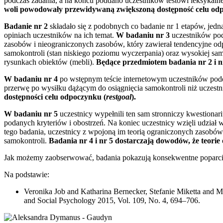
podczas zadania, a na końcu poddano uczestników testowi leksykal
woli powodowały przewidywaną zwiększoną dostępność celu odpo
Badanie nr 2
składało się z podobnych co badanie nr 1 etapów, jedn
opiniach uczestników na ich temat.
W badaniu nr 3
uczestników podd
zasobów i nieograniczonych zasobów, który zawierał tendencyjne od
samokontroli (stan niskiego poziomu wyczerpania) oraz wysokiej sa
rysunkach obiektów (mebli).
Będące przedmiotem badania nr 2 i nr
W badaniu nr 4
po wstępnym teście internetowym uczestników po
przerwę po wysiłku dążącym do osiągnięcia samokontroli niż uczes
dostępności celu odpoczynku (
restgoal
).
W badaniu nr 5
uczestnicy wypełnili ten sam stronniczy kwestionari
podanych kryteriów i obostrzeń. Na koniec uczestnicy wzięli udział 
tego badania, uczestnicy z wpojoną im teorią ograniczonych zasobów
samokontroli.
Badania nr 4 i nr 5 dostarczają dowodów, że
teorie
Jak możemy zaobserwować, badania pokazują konsekwentne poparcie
Na podstawie:
Veronika Job and Katharina Bernecker, Stefanie Miketta and Ma
and Social Psychology 2015, Vol. 109, No. 4, 694–706.