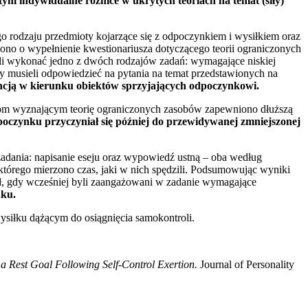
ym indywidualne różnice w ukrytych teoriach na temat (siły)
go rodzaju przedmioty kojarzące się z odpoczynkiem i wysiłkiem oraz
zono o wypełnienie kwestionariusza dotyczącego teorii ograniczonych
ieli wykonać jedno z dwóch rodzajów zadań: wymagające niskiej
y musieli odpowiedzieć na pytania na temat przedstawionych na
rencją w kierunku obiektów sprzyjających odpoczynkowi.
m wyznającym teorię ograniczonych zasobów zapewniono dłuższą
poczynku przyczyniał się później do przewidywanej zmniejszonej
 zadania: napisanie eseju oraz wypowiedź ustną – oba według
s którego mierzono czas, jaki w nich spędzili. Podsumowując wyniki
seł, gdy wcześniej byli zaangażowani w zadanie wymagające
nku.
siłku dążącym do osiągnięcia samokontroli.
f a Rest Goal Following Self-Control Exertion.
Journal of Personality