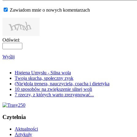
Zawiadom mnie o nowych komentarzach
Odśwież
Wyślij
Higiena Umysłu - Silna wola
Twoja skucha, społeczny zysk
(Nie)dola trenera, nauczyciela, coacha i dietetyka
10 sposobów na zwiększenie silnej woli
7 rzeczy, z których warto zrezygnować...
Czytelnia
Aktualności
Artykuły