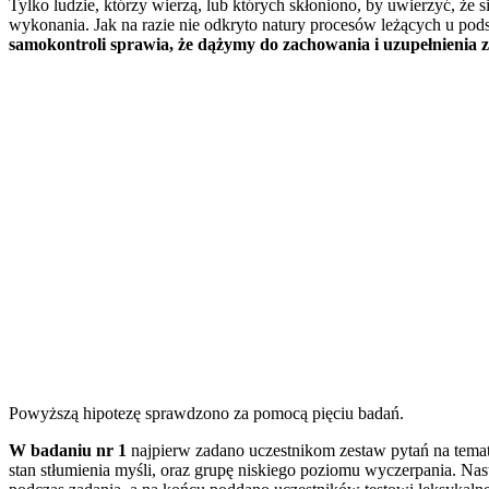
Tylko ludzie, którzy wierzą, lub których skłoniono, by uwierzyć, ż
wykonania. Jak na razie nie odkryto natury procesów leżących u pod
samokontroli sprawia, że dążymy do zachowania i uzupełnienia
Powyższą hipotezę sprawdzono za pomocą pięciu badań.
W badaniu nr 1
najpierw zadano uczestnikom zestaw pytań na temat
stan stłumienia myśli, oraz grupę niskiego poziomu wyczerpania. Na