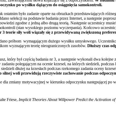
nemu, zawierającemu słowa kojarzące się z odpoczynkiem.
W badaniu t
czynku po wysiłku dążącym do osiągnięcia samokontroli.
ak ostatnim było zadanie oparte na obrazkach przedstawiających różne
ano selekcji na podstawie badania przez Internet, a następnie popros
powiedzi zgodne z jedną albo drugą teorią. Następnie uczestnicy mus
mokontroli (stan wysokiego poziomu wyczerpania). Końcowo uczestnic
 3 teorie siły woli wiązały się z przewidywaną zwiększoną prefe
ddano próbom wymagającym dużego wysiłku umysłowego. Uczestniko
tnikom wyznającym teorię nieograniczonych zasobów.
Dłuższy czas od
usz, który był częścią badania nr 3, a następnie wykonali dwa kolejne
w zadaniu polegającym na ocenie krzeseł, na których siedzieli, podcza
 siedzieli dłużej na krzesłach podczas rzekomego zadania oceny krze
 o silnej woli przewidują rzeczywiste zachowanie podczas odpoczy
 dla zmiany motywacyjnej w kierunku odpoczynku następującej po wy
lte Friese,
Implicit Theories About Willpower Predict the Activation o