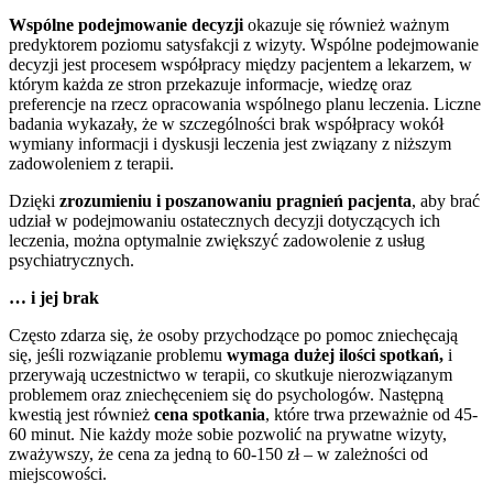
Wspólne podejmowanie decyzji
okazuje się również ważnym
predyktorem poziomu satysfakcji z wizyty. Wspólne podejmowanie
decyzji jest procesem współpracy między pacjentem a lekarzem, w
którym każda ze stron przekazuje informacje, wiedzę oraz
preferencje na rzecz opracowania wspólnego planu leczenia. Liczne
badania wykazały, że w szczególności brak współpracy wokół
wymiany informacji i dyskusji leczenia jest związany z niższym
zadowoleniem z terapii.
Dzięki
zrozumieniu i poszanowaniu pragnień pacjenta
, aby brać
udział w podejmowaniu ostatecznych decyzji dotyczących ich
leczenia, można optymalnie zwiększyć zadowolenie z usług
psychiatrycznych.
… i jej brak
Często zdarza się, że osoby przychodzące po pomoc zniechęcają
się, jeśli rozwiązanie problemu
wymaga dużej ilości spotkań,
i
przerywają uczestnictwo w terapii, co skutkuje nierozwiązanym
problemem oraz zniechęceniem się do psychologów. Następną
kwestią jest również
cena spotkania
, które trwa przeważnie od 45-
60 minut. Nie każdy może sobie pozwolić na prywatne wizyty,
zważywszy, że cena za jedną to 60-150 zł – w zależności od
miejscowości.