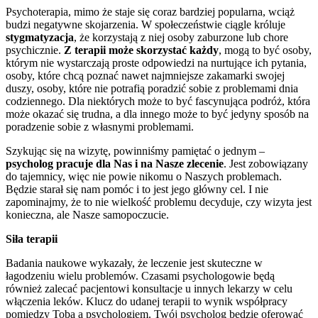
Psychoterapia, mimo że staje się coraz bardziej popularna, wciąż
budzi negatywne skojarzenia. W społeczeństwie ciągle króluje
stygmatyzacja
, że korzystają z niej osoby zaburzone lub chore
psychicznie.
Z terapii może skorzystać każdy
, mogą to być osoby,
którym nie wystarczają proste odpowiedzi na nurtujące ich pytania,
osoby, które chcą poznać nawet najmniejsze zakamarki swojej
duszy, osoby, które nie potrafią poradzić sobie z problemami dnia
codziennego. Dla niektórych może to być fascynująca podróż, która
może okazać się trudna, a dla innego może to być jedyny sposób na
poradzenie sobie z własnymi problemami.
Szykując się na wizytę, powinniśmy pamiętać o jednym –
psycholog pracuje dla Nas i na Nasze zlecenie
. Jest zobowiązany
do tajemnicy, więc nie powie nikomu o Naszych problemach.
Będzie starał się nam pomóc i to jest jego główny cel. I nie
zapominajmy, że to nie wielkość problemu decyduje, czy wizyta jest
konieczna, ale Nasze samopoczucie.
Siła terapii
Badania naukowe wykazały, że leczenie jest skuteczne w
łagodzeniu wielu problemów. Czasami psychologowie będą
również zalecać pacjentowi konsultacje u innych lekarzy w celu
włączenia leków. Klucz do udanej terapii to wynik współpracy
pomiędzy Tobą a psychologiem. Twój psycholog będzie oferować