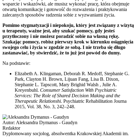
wsparcie i wskazówki, ale musisz wykonać pracę, która obejmuje
otwartą komunikację i gotowość do rozważenia i praktykowania
zalecanych sposobów radzenia sobie z wyzwaniami życia.
Pomimo stygmatyzacji i niepokoju, który jest związany z wizytą
u terapeuty, ważne jest, aby szukać pomocy, gdy jesteś
przytłoczony i nie możesz poradzić sobie na własną rękę.
Szukając pomocy, robisz pierwszy krok w kierunku osiągnięcia
swojego celu i życia w zgodzie ze sobą. I nie trzeba się długo
zastanawiać, by stwierdzić, że to już jest powód do dumy.
Na podstawie:
Elizabeth A. Klingaman, Deborah R. Medoff, Stephanie G.
Park, Clayton H. Brown, Lijuan Fang, Lisa B. Dixon,
Stephanie L. Tapscott, Mary Brighid Walsh , Julie A.
Kreyenbuhl.
Consumer Satisfaction With Psychiatric
Services: The Role of Shared Decision Making and the
Therapeutic Relationshi.
Psychiatric Rehabilitation Journa
2015, Vol. 38, No. 3, 242–248.
Autor:
Aleksandra Dymanus - Gaudyn
Redaktor
Dyplomowany socjolog, absolwentka Krakowskiej Akademii im.