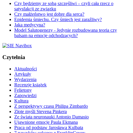
Czy będziemy ze sobą szczęśliwi – czyli cała rzecz o
satysfakcji ze związku
Czy małżeństwo jest dobre dla serca?
Epidemia śmiechu. Czy śmiech jest zaraźliwy?
Jaka medycyna?
Model Salutogenezy - Jedynie rozbudowana teoria czy
balsam na emocje odchodzących?
Czytelnia
Aktualności
Artykuły
Wydarzenia
Recenzje książek
Felietony
Zapowiedzi
Kultura
Z perspektywy czasu Philipa Zimbardo
Złote myśli Stevena Pinkera
Ze świata neuronauki Antonio Damasio
Ujawnione emocje Paula Ekmana
Praca od podstaw Jarosława Kulbata
7 nawyków sukcesu z FranklinCovey