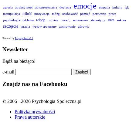
emocje
agresja
atrakcyjność
autoprezentacja
depresja
empatia
kultura
lęk
miłość
manipulacja
motywacja
mózg
osobowość
pamięć
perswazja
praca
relacje
stres
psychologia
reklama
rodzina
rozwój
samoocena
stereotypy
sukces
szczęście
terapia
wpływ społeczny
zachowanie
zdrowie
Powered by
Easytagcloud v2.1
Newsletter
Bądź na bieżąco!
e-mail
Znajdź nas na Facebooku
© 2006 - 2026 Psychologia-Spoleczna.pl
Polityka prywatności
Prawa autorskie