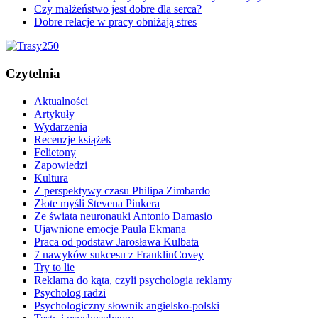
Czy małżeństwo jest dobre dla serca?
Dobre relacje w pracy obniżają stres
Czytelnia
Aktualności
Artykuły
Wydarzenia
Recenzje książek
Felietony
Zapowiedzi
Kultura
Z perspektywy czasu Philipa Zimbardo
Złote myśli Stevena Pinkera
Ze świata neuronauki Antonio Damasio
Ujawnione emocje Paula Ekmana
Praca od podstaw Jarosława Kulbata
7 nawyków sukcesu z FranklinCovey
Try to lie
Reklama do kąta, czyli psychologia reklamy
Psycholog radzi
Psychologiczny słownik angielsko-polski