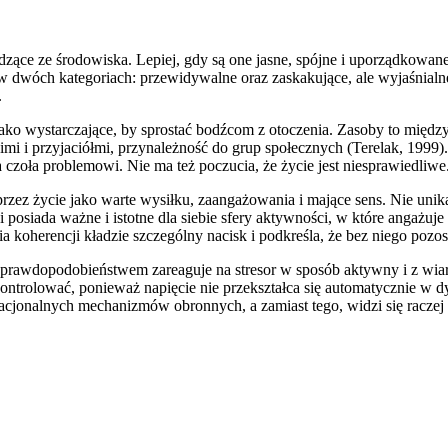
zące ze środowiska. Lepiej, gdy są one jasne, spójne i uporządkowan
a w dwóch kategoriach: przewidywalne oraz zaskakujące, ale wyjaśnia
.
jako wystarczające, by sprostać bodźcom z otoczenia. Zasoby to międz
skimi i przyjaciółmi, przynależność do grup społecznych (Terelak, 1999
czoła problemowi. Nie ma też poczucia, że życie jest niesprawiedliwe
ez życie jako warte wysiłku, zaangażowania i mające sens. Nie unikam
siada ważne i istotne dla siebie sfery aktywności, w które angażuje s
 koherencji kładzie szczególny nacisk i podkreśla, że bez niego pozos
wdopodobieństwem zareaguje na stresor w sposób aktywny i z wiarą, ż
e kontrolować, ponieważ napięcie nie przekształca się automatycznie w 
racjonalnych mechanizmów obronnych, a zamiast tego, widzi się raczej p