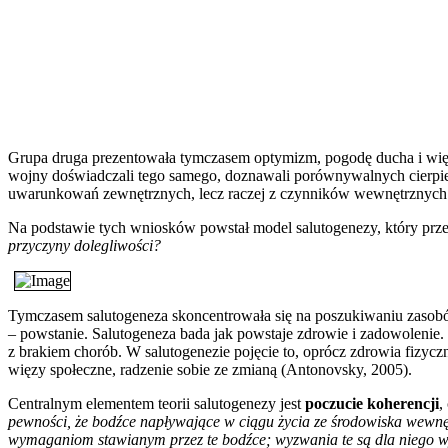
Grupa druga prezentowała tymczasem optymizm, pogodę ducha i większ
wojny doświadczali tego samego, doznawali porównywalnych cierpień
uwarunkowań zewnętrznych, lecz raczej z czynników wewnętrznych
Na podstawie tych wniosków powstał model salutogenezy, który prze
przyczyny dolegliwości?
Tymczasem salutogeneza skoncentrowała się na poszukiwaniu zasobów
– powstanie. Salutogeneza bada jak powstaje zdrowie i zadowolenie
z brakiem chorób. W salutogenezie pojęcie to, oprócz zdrowia fizycz
więzy społeczne, radzenie sobie ze zmianą (Antonovsky, 2005).
Centralnym elementem teorii salutogenezy jest
poczucie koherencji
,
pewności, że bodźce napływające w ciągu życia ze środowiska wewnę
wymaganiom stawianym przez te bodźce; wyzwania te są dla niego 