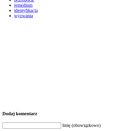
remedium
identyfikacja
wyzwania
Dodaj komentarz
Imię (obowiązkowe)