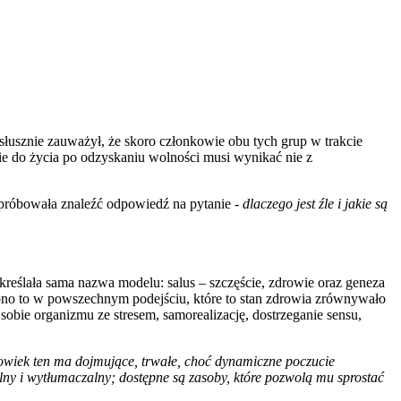
łusznie zauważył, że skoro członkowie obu tych grup w trakcie
ie do życia po odzyskaniu wolności musi wynikać nie z
 próbowała znaleźć odpowiedź na pytanie -
dlaczego jest źle i jakie są
eślała sama nazwa modelu: salus – szczęście, zdrowie oraz geneza
iono to w powszechnym podejściu, które to stan zdrowia zrównywało
sobie organizmu ze stresem, samorealizację, dostrzeganie sensu,
łowiek ten ma dojmujące, trwałe, choć dynamiczne poczucie
ny i wytłumaczalny; dostępne są zasoby, które pozwolą mu sprostać