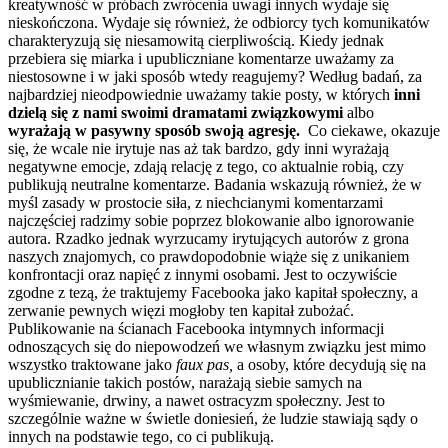
kreatywność w próbach zwrócenia uwagi innych wydaje się
nieskończona. Wydaje się również, że odbiorcy tych komunikatów
charakteryzują się niesamowitą cierpliwością. Kiedy jednak
przebiera się miarka i upubliczniane komentarze uważamy za
niestosowne i w jaki sposób wtedy reagujemy? Według badań, za
najbardziej nieodpowiednie uważamy takie posty, w których
inni
dzielą się z nami swoimi dramatami związkowymi
albo
wyrażają w pasywny sposób swoją agresję.
Co ciekawe, okazuje
się, że wcale nie irytuje nas aż tak bardzo, gdy inni wyrażają
negatywne emocje, zdają relację z tego, co aktualnie robią, czy
publikują neutralne komentarze. Badania wskazują również, że w
myśl zasady w prostocie siła, z niechcianymi komentarzami
najczęściej radzimy sobie poprzez blokowanie albo ignorowanie
autora. Rzadko jednak wyrzucamy irytujących autorów z grona
naszych znajomych, co prawdopodobnie wiąże się z unikaniem
konfrontacji oraz napięć z innymi osobami. Jest to oczywiście
zgodne z tezą, że traktujemy Facebooka jako kapitał społeczny, a
zerwanie pewnych więzi mogłoby ten kapitał zubożać.
Publikowanie na ścianach Facebooka intymnych informacji
odnoszących się do niepowodzeń we własnym związku jest mimo
wszystko traktowane jako
faux pas,
a osoby, które decydują się na
upublicznianie takich postów, narażają siebie samych na
wyśmiewanie, drwiny, a nawet ostracyzm społeczny. Jest to
szczególnie ważne w świetle doniesień, że ludzie stawiają sądy o
innych na podstawie tego, co ci publikują.