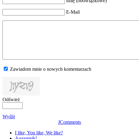
Imię (obowiązkowe)
E-Mail
Zawiadom mnie o nowych komentarzach
Odśwież
Wyślij
JComments
I like, You like, We like?
Aaaaapsik!