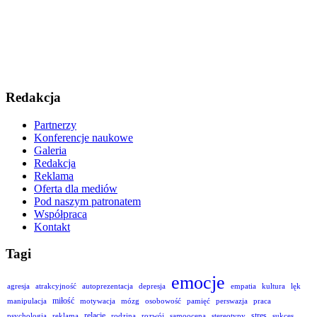
Redakcja
Partnerzy
Konferencje naukowe
Galeria
Redakcja
Reklama
Oferta dla mediów
Pod naszym patronatem
Współpraca
Kontakt
Tagi
emocje
agresja
atrakcyjność
autoprezentacja
depresja
empatia
kultura
lęk
miłość
manipulacja
motywacja
mózg
osobowość
pamięć
perswazja
praca
relacje
stres
psychologia
reklama
rodzina
rozwój
samoocena
stereotypy
sukces