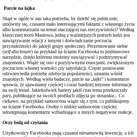
Parcie na lajka
Skąd w ogóle w nas taka potrzeba, by dzielić się publicznie,
umówmy się, czasami mało interesującymi faktami z własnego życia
albo komentarzami na temat otaczającej nas rzeczywistości? Według
klasycznej teorii Maslowa, jedną z ważniejszych potrzeb ludzi jest
nawiązywanie relacji z innymi i doświadczanie poczucia
przynależności do jakiejś grupy społecznej. Prezentowanie siebie
(
self-disclosure
) na przykład na ścianie Facebooka to podstawowe
narzędzie, dzięki któremu możemy nawiązywać i podtrzymywać
znajomości. Wiąże się ono z pozytywnymi emocjami, zwiększonym
poczuciem własnej wartości czy satysfakcji. Częste postowanie
odzwierciedla potrzebę zdobycia popularności, uznania wśród
znajomych. Według wielu badaczy, parcie na „lajki” i komentarze
sprawia, że ujawniamy częściej i coraz bardziej intymne informacje
na swój temat. Jakiekolwiek bariery jakiś czas temu przekraczały
pary, publikujące na swoich profilach zdjęcia po stosunku... Co
ciekawe, na przykład samoocena wiąże się z tym, co publikujemy
na ścianie Facebooka. Osoby o niskiej samoocenie częściej
udostępniają komentarze wzbudzające u innych negatywne reakcje.
Oczy bolą od czytania
Użytkownicy Facebooka mają czasami niesamowitą inwencję, a ich