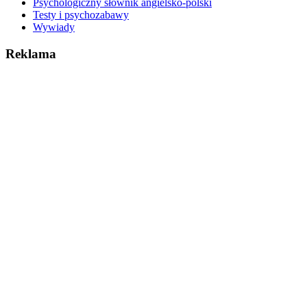
Psychologiczny słownik angielsko-polski
Testy i psychozabawy
Wywiady
Reklama