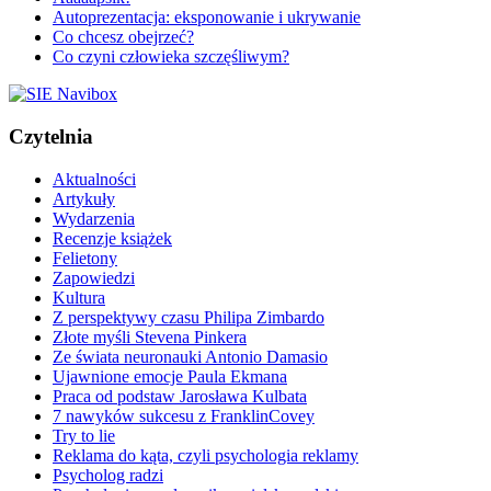
Autoprezentacja: eksponowanie i ukrywanie
Co chcesz obejrzeć?
Co czyni człowieka szczęśliwym?
Czytelnia
Aktualności
Artykuły
Wydarzenia
Recenzje książek
Felietony
Zapowiedzi
Kultura
Z perspektywy czasu Philipa Zimbardo
Złote myśli Stevena Pinkera
Ze świata neuronauki Antonio Damasio
Ujawnione emocje Paula Ekmana
Praca od podstaw Jarosława Kulbata
7 nawyków sukcesu z FranklinCovey
Try to lie
Reklama do kąta, czyli psychologia reklamy
Psycholog radzi