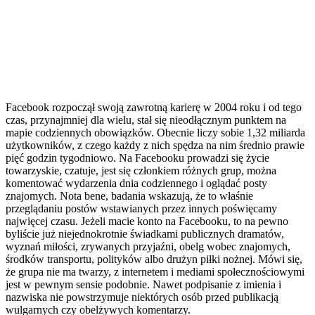
Facebook rozpoczął swoją zawrotną karierę w 2004 roku i od tego
czas, przynajmniej dla wielu, stał się nieodłącznym punktem na
mapie codziennych obowiązków. Obecnie liczy sobie 1,32 miliarda
użytkowników, z czego każdy z nich spędza na nim średnio prawie
pięć godzin tygodniowo. Na Facebooku prowadzi się życie
towarzyskie, czatuje, jest się członkiem różnych grup, można
komentować wydarzenia dnia codziennego i oglądać posty
znajomych. Nota bene, badania wskazują, że to właśnie
przeglądaniu postów wstawianych przez innych poświęcamy
najwięcej czasu. Jeżeli macie konto na Facebooku, to na pewno
byliście już niejednokrotnie świadkami publicznych dramatów,
wyznań miłości, zrywanych przyjaźni, obelg wobec znajomych,
środków transportu, polityków albo drużyn piłki nożnej. Mówi się,
że grupa nie ma twarzy, z internetem i mediami społecznościowymi
jest w pewnym sensie podobnie. Nawet podpisanie z imienia i
nazwiska nie powstrzymuje niektórych osób przed publikacją
wulgarnych czy obelżywych komentarzy.