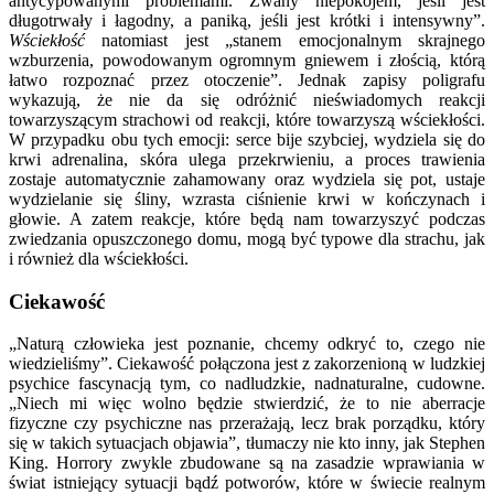
antycypowanymi problemami. Zwany niepokojem, jeśli jest
długotrwały i łagodny, a paniką, jeśli jest krótki i intensywny”.
Wściekłość
natomiast jest „stanem emocjonalnym skrajnego
wzburzenia, powodowanym ogromnym gniewem i złością, którą
łatwo rozpoznać przez otoczenie”. Jednak zapisy poligrafu
wykazują, że nie da się odróżnić nieświadomych reakcji
towarzyszącym strachowi od reakcji, które towarzyszą wściekłości.
W przypadku obu tych emocji: serce bije szybciej, wydziela się do
krwi adrenalina, skóra ulega przekrwieniu, a proces trawienia
zostaje automatycznie zahamowany oraz wydziela się pot, ustaje
wydzielanie się śliny, wzrasta ciśnienie krwi w kończynach i
głowie. A zatem reakcje, które będą nam towarzyszyć podczas
zwiedzania opuszczonego domu, mogą być typowe dla strachu, jak
i również dla wściekłości.
Ciekawość
„Naturą człowieka jest poznanie, chcemy odkryć to, czego nie
wiedzieliśmy”. Ciekawość połączona jest z zakorzenioną w ludzkiej
psychice fascynacją tym, co nadludzkie, nadnaturalne, cudowne.
„Niech mi więc wolno będzie stwierdzić, że to nie aberracje
fizyczne czy psychiczne nas przerażają, lecz brak porządku, który
się w takich sytuacjach objawia”, tłumaczy nie kto inny, jak Stephen
King. Horrory zwykle zbudowane są na zasadzie wprawiania w
świat istniejący sytuacji bądź potworów, które w świecie realnym