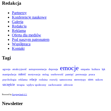
Redakcja
Partnerzy
Konferencje naukowe
Galeria
Redakcja
Reklama
Oferta dla mediów
Pod naszym patronatem
Współpraca
Kontakt
Tagi
emocje
agresja
atrakcyjność
autoprezentacja
depresja
empatia
kultura
lęk
miłość
manipulacja
motywacja
mózg
osobowość
pamięć
perswazja
praca
relacje
stres
psychologia
reklama
rodzina
rozwój
samoocena
stereotypy
sukces
szczęście
terapia
wpływ społeczny
zachowanie
zdrowie
Powered by
Easytagcloud v2.1
Newsletter