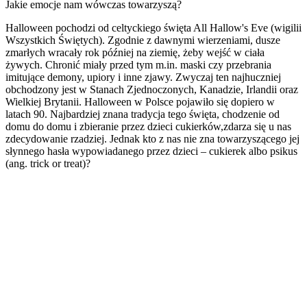
Jakie emocje nam wówczas towarzyszą?
Halloween pochodzi od celtyckiego święta All Hallow's Eve (wigilii
Wszystkich Świętych). Zgodnie z dawnymi wierzeniami, dusze
zmarłych wracały rok później na ziemię, żeby wejść w ciała
żywych. Chronić miały przed tym m.in. maski czy przebrania
imitujące demony, upiory i inne zjawy. Zwyczaj ten najhuczniej
obchodzony jest w Stanach Zjednoczonych, Kanadzie, Irlandii oraz
Wielkiej Brytanii. Halloween w Polsce pojawiło się dopiero w
latach 90. Najbardziej znana tradycja tego święta, chodzenie od
domu do domu i zbieranie przez dzieci cukierków,zdarza się u nas
zdecydowanie rzadziej. Jednak kto z nas nie zna towarzyszącego jej
słynnego hasła wypowiadanego przez dzieci – cukierek albo psikus
(ang. trick or treat)?