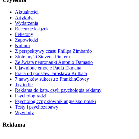
Aktualności
Artykuły
Wydarzenia
Recenzje książek
Felietony
Zapowiedzi
Kultura
Z perspektywy czasu Philipa Zimbardo
Złote myśli Stevena Pinkera
Ze świata neuronauki Antonio Damasio
Ujawnione emocje Paula Ekmana
Praca od podstaw Jarosława Kulbata
7 nawyków sukcesu z FranklinCovey
Try to lie
Reklama do kąta, czyli psychologia reklamy
Psycholog radzi
Psychologiczny słownik angielsko-polski
Testy i psychozabawy
Wywiady
Reklama