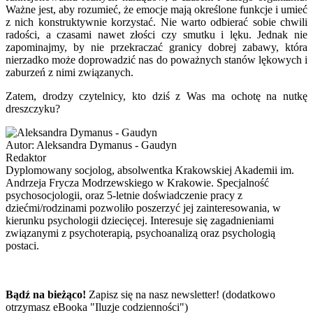
Ważne jest, aby rozumieć, że emocje mają określone funkcje i umieć
z nich konstruktywnie korzystać. Nie warto odbierać sobie chwili
radości, a czasami nawet złości czy smutku i lęku. Jednak nie
zapominajmy, by nie przekraczać granicy dobrej zabawy, która
nierzadko może doprowadzić nas do poważnych stanów lękowych i
zaburzeń z nimi związanych.
Zatem, drodzy czytelnicy, kto dziś z Was ma ochotę na nutkę
dreszczyku?
Autor:
Aleksandra Dymanus - Gaudyn
Redaktor
Dyplomowany socjolog, absolwentka Krakowskiej Akademii im.
Andrzeja Frycza Modrzewskiego w Krakowie. Specjalność
psychosocjologii, oraz 5-letnie doświadczenie pracy z
dziećmi/rodzinami pozwoliło poszerzyć jej zainteresowania, w
kierunku psychologii dziecięcej. Interesuje się zagadnieniami
związanymi z psychoterapią, psychoanalizą oraz psychologią
postaci.
Bądź na bieżąco!
Zapisz się na nasz newsletter! (dodatkowo
otrzymasz eBooka "Iluzje codzienności")