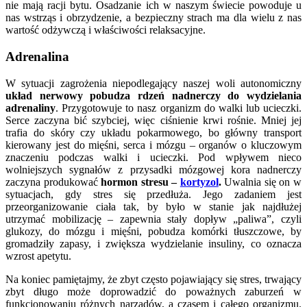
nie mają racji bytu. Osadzanie ich w naszym świecie powoduje u
nas wstrząs i obrzydzenie, a bezpieczny strach ma dla wielu z nas
wartość odżywczą i właściwości relaksacyjne.
Adrenalina
W sytuacji zagrożenia niepodlegający naszej woli autonomiczny
układ nerwowy pobudza rdzeń nadnerczy do wydzielania
adrenaliny
. Przygotowuje to nasz organizm do walki lub ucieczki.
Serce zaczyna bić szybciej, więc ciśnienie krwi rośnie. Mniej jej
trafia do skóry czy układu pokarmowego, bo główny transport
kierowany jest do mięśni, serca i mózgu – organów o kluczowym
znaczeniu podczas walki i ucieczki. Pod wpływem nieco
wolniejszych sygnałów z przysadki mózgowej kora nadnerczy
zaczyna produkować
hormon stresu –
kortyzol
.
Uwalnia się on w
sytuacjach, gdy stres się przedłuża. Jego zadaniem jest
przeorganizowanie ciała tak, by było w stanie jak najdłużej
utrzymać mobilizację – zapewnia stały dopływ „paliwa”, czyli
glukozy, do mózgu i mięśni, pobudza komórki tłuszczowe, by
gromadziły zapasy, i zwiększa wydzielanie insuliny, co oznacza
wzrost apetytu.
Na koniec pamiętajmy, że zbyt często pojawiający się stres, trwający
zbyt długo może doprowadzić do poważnych zaburzeń w
funkcjonowaniu różnych narządów, a czasem i całego organizmu.