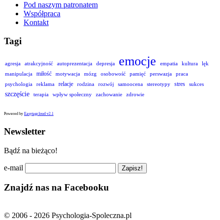
Pod naszym patronatem
Współpraca
Kontakt
Tagi
emocje
agresja
atrakcyjność
autoprezentacja
depresja
empatia
kultura
lęk
miłość
manipulacja
motywacja
mózg
osobowość
pamięć
perswazja
praca
relacje
stres
psychologia
reklama
rodzina
rozwój
samoocena
stereotypy
sukces
szczęście
terapia
wpływ społeczny
zachowanie
zdrowie
Powered by
Easytagcloud v2.1
Newsletter
Bądź na bieżąco!
e-mail
Znajdź nas na Facebooku
© 2006 - 2026 Psychologia-Spoleczna.pl