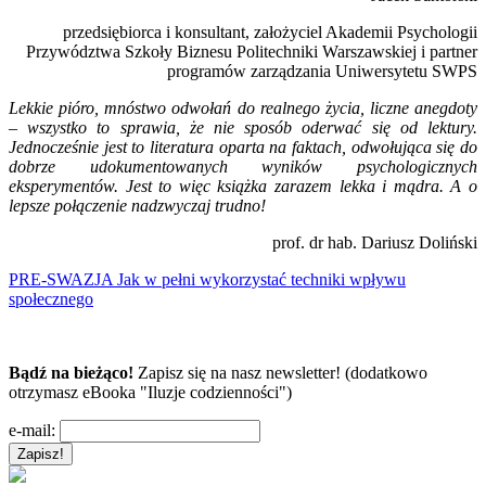
przedsiębiorca i konsultant, założyciel Akademii Psychologii
Przywództwa Szkoły Biznesu Politechniki Warszawskiej i partner
programów zarządzania Uniwersytetu SWPS
Lekkie pióro, mnóstwo odwołań do realnego życia, liczne anegdoty
– wszystko to sprawia, że nie sposób oderwać się od lektury.
Jednocześnie jest to literatura oparta na faktach, odwołująca się do
dobrze udokumentowanych wyników psychologicznych
eksperymentów. Jest to więc książka zarazem lekka i mądra. A o
lepsze połączenie nadzwyczaj trudno!
prof. dr hab. Dariusz Doliński
PRE-SWAZJA Jak w pełni wykorzystać techniki wpływu
społecznego
Bądź na bieżąco!
Zapisz się na nasz newsletter! (dodatkowo
otrzymasz eBooka "Iluzje codzienności")
e-mail: