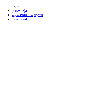
Tags:
perswazja
wywieranie wpływu
robert cialdini