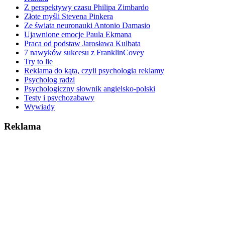
Z perspektywy czasu Philipa Zimbardo
Złote myśli Stevena Pinkera
Ze świata neuronauki Antonio Damasio
Ujawnione emocje Paula Ekmana
Praca od podstaw Jarosława Kulbata
7 nawyków sukcesu z FranklinCovey
Try to lie
Reklama do kąta, czyli psychologia reklamy
Psycholog radzi
Psychologiczny słownik angielsko-polski
Testy i psychozabawy
Wywiady
Reklama