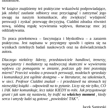
momentów.
W książce znajdziemy też praktyczne wskazówki podpowiadające,
jak zdobyć zaufanie odbiorcy oraz przyciągnąć i zatrzymać jego
uwagę na naszym komunikacie, aby zwiększyć wydajność
perswazji i zyskać przewagę decyzyjną. Cialdini zdradza również
nową, siódmą regułę wywierania wpływu, tłumacząc moc jej
oddziaływania.
To praca przełomowa – fascynująca i błyskotliwa – a zarazem
praktyczna. Jest napisana w przystępny sposób i opiera się na
wynikach rzetelnych badań naukowych oraz na doświadczeniach
autora.
Dlaczego niektórzy liderzy, przedstawiciele handlowi, trenerzy,
negocjatorzy i mediatorzy są nadzwyczaj skuteczni w wywieraniu
wpływu czy pomaganiu w zmianie, podczas gdy inni pozostają
mierni? Przecież wiedza o prawach perswazji, modelach sprzedaży
i komunikacji jest ogólnie dostępna – w literaturze, na szkoleniach,
w sieci. Profesor Cialdini znalazł ­– i przedstawił na stronach tej
niezwykłej książki – odpowiedź na to pytanie. Liczy się nie tylko, CO
i JAK lider komunikuje, lecz także KIEDY to robi. Jak przygotowuje
grunt i jak sam się nastawia, by trafić na
właściwy moment
, kiedy
serca i umysły ludzi są gotowe „powiedzieć TAK”.
Jacek Santorski