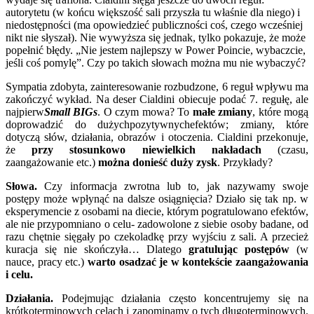
autorytetu (w końcu większość sali przyszła tu właśnie dla niego) i
niedostępności (ma opowiedzieć publiczności coś, czego wcześniej
nikt nie słyszał). Nie wywyższa się jednak, tylko pokazuje, że może
popełnić błędy. „Nie jestem najlepszy w Power Poincie, wybaczcie,
jeśli coś pomylę”. Czy po takich słowach można mu nie wybaczyć?
Sympatia zdobyta, zainteresowanie rozbudzone, 6 reguł wpływu ma
zakończyć wykład. Na deser Cialdini obiecuje podać 7. regułę, ale
najpierw
Small BIGs
. O czym mowa? To
małe zmiany
, które mogą
doprowadzić do dużychpozytywnychefektów; zmiany, które
dotyczą słów, działania, obrazów i otoczenia. Cialdini przekonuje,
że
przy stosunkowo niewielkich nakładach
(czasu,
zaangażowanie etc.)
można donieść duży zysk
. Przykłady?
Słowa.
Czy informacja zwrotna lub to, jak nazywamy swoje
postępy może wpłynąć na dalsze osiągnięcia? Działo się tak np. w
eksperymencie z osobami na diecie, którym pogratulowano efektów,
ale nie przypomniano o celu- zadowolone z siebie osoby badane, od
razu chętnie sięgały po czekoladkę przy wyjściu z sali. A przecież
kuracja się nie skończyła… Dlatego
gratulując postępów
(w
nauce, pracy etc.)
warto osadzać je w kontekście zaangażowania
i celu.
Działania.
Podejmując działania często koncentrujemy się na
krótkoterminowych celach i zapominamy o tych długoterminowych.