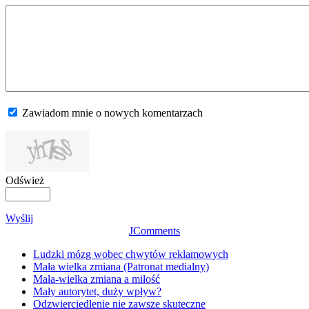
Zawiadom mnie o nowych komentarzach
Odśwież
Wyślij
JComments
Ludzki mózg wobec chwytów reklamowych
Mała wielka zmiana (Patronat medialny)
Mała-wielka zmiana a miłość
Mały autorytet, duży wpływ?
Odzwierciedlenie nie zawsze skuteczne