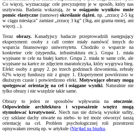
Co więcej, wyznaczając cele precyzujemy je w sposób, który nas
usztywnia. Badania wskazują, że
w osiąganiu wyników może
pomóc elastyczne
(ramowe)
określanie dążeń
, np. „zrzucę 2-5 kg
w ciągu miesiąca” zamiast „zrzucę 3 kg” (3kg, ani grama mniej, ani
więcej…).
Teraz
obrazy.
Kanadyjscy badacze przeprowadzili następujący
eksperyment: osoby z call center miały namówić innych do
wsparcia finansowego uniwersytetu. Chodziło o wsparcie na
konkretne cele (stypendia, infrastruktura etc.). Grupa 1. miała
wypisane te cele na białej kartce. Grupa 2. miała te same cele, ale
wypisane na kartce ze zdjęciem maratończyka, który wygrywa bieg.
Efekt: osoby z grupy 2. po trzech godzinach dzwonienia, zebrały
62% więcej funduszy niż z grupy 1. Eksperyment powtórzono w
dłuższym czasie i potwierdzono efekt.
Motywujące obrazy mogą
spotęgować orientację na cel i osiągane wyniki
. Naturalnie nie
tylko obrazy i nie wszędzie takie same.
Obrazy to jeden ze sposobów wpływania na
otoczenie
.
Odpowiednie architektura i wyposażenie wnętrz mogą
stymulować kreatywność.
Niech nas nie dziwią wysokie sufity,
czy szklane dachy otwarte na niebo- to też może otworzyć naszą
orientację na cel. Problem psychologicznej roli przestrzeni
opisywałam zresztą np. w artykule
(Nie)ład na biurku
.