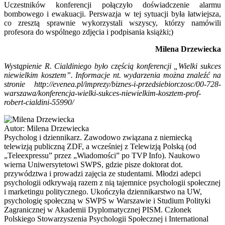
Uczestników konferencji połączyło doświadczenie alarmu
bombowego i ewakuacji. Perswazja w tej sytuacji była łatwiejsza,
co zresztą sprawnie wykorzystali wszyscy, którzy namówili
profesora do wspólnego zdjęcia i podpisania książki;)
Milena Drzewiecka
Wystąpienie R. Cialdiniego było częścią konferencji „Wielki sukces
niewielkim kosztem”. Informacje nt. wydarzenia można znaleźć na
stronie http://evenea.pl/imprezy/biznes-i-przedsiebiorczosc/00-728-
warszawa/konferencja-wielki-sukces-niewielkim-kosztem-prof-
robert-cialdini-55990/
Autor:
Milena Drzewiecka
Psycholog i dziennikarz. Zawodowo związana z niemiecką
telewizją publiczną ZDF, a wcześniej z Telewizją Polską (od
„Teleexpressu” przez „Wiadomości” po TVP Info). Naukowo
wierna Uniwersytetowi SWPS, gdzie pisze doktorat dot.
przywództwa i prowadzi zajęcia ze studentami. Młodzi adepci
psychologii odkrywają razem z nią tajemnice psychologii społecznej
i marketingu politycznego. Ukończyła dziennikarstwo na UW,
psychologię społeczną w SWPS w Warszawie i Studium Polityki
Zagranicznej w Akademii Dyplomatycznej PISM. Członek
Polskiego Stowarzyszenia Psychologii Społecznej i International