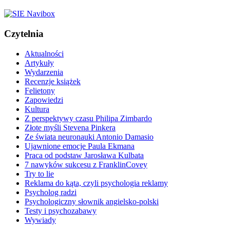
Czytelnia
Aktualności
Artykuły
Wydarzenia
Recenzje książek
Felietony
Zapowiedzi
Kultura
Z perspektywy czasu Philipa Zimbardo
Złote myśli Stevena Pinkera
Ze świata neuronauki Antonio Damasio
Ujawnione emocje Paula Ekmana
Praca od podstaw Jarosława Kulbata
7 nawyków sukcesu z FranklinCovey
Try to lie
Reklama do kąta, czyli psychologia reklamy
Psycholog radzi
Psychologiczny słownik angielsko-polski
Testy i psychozabawy
Wywiady