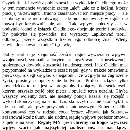
Czytelnik jak i część z publiczności na wykładzie Cialdiniego może
w tym momencie wymienić szereg „ale”: „ale co z ludźmi, którzy
pracują na zewnątrz i trudno zaaranżować ich miejsce pracy”, „ale
te obrazy mnie nie motywują”, „ale moi pracownicy w ogóle nie
muszą być kreatywni”, ale, ale… Tak, wpływ społeczny -jak w
podtytule jednej z książek Cialdiniego- obejmuje teorię i praktykę.
By praktyka się powiodła, nie wystarczy „aplikować teorii”
odbiorcy, przede wszystkim trzeba tego odbiorcę znać. Wtedy
łatwiej dopasować „środek” i „dawkę”.
Dobry start daje znajomość sześciu reguł wywierania wpływu:
wzajemności, sympatii, autorytetu, zaangażowania i konsekwencji,
społecznego dowodu słuszności i niedostępności. I już Cialdini miał
przypomnieć na wykładzie te sześć reguł, gdy w trakcie omawiania
pierwszej, rozległ się głos z megafonu: -ze względu na zagrożenie
życia, prosimy o opuszczenie budynku-. Profesor zdążył tylko
powiedzieć- to nie jest w programie- i dołączył do setek osób,
którym przyszło zejść pięć pięter i opuścić teren uczelni. Chyba
wszyscy woleliby żart, ale niestety policja kazała się rozejść i
wykład skończył się na serio. Tzn. skończył i … nie skończył. Już
nie na auli, ale przy przystanku autobusowym Robert Cialdini
kontynuował coś w rodzaju
street lecture
. -Prawie jak Sokrates-
zażartował ktoś z tłumu, ale siódmą regułę wpływu profesor omówił
zupełnie na serio.
Regułę MY- jeśli chcemy na kogoś wywrzeć
wpływ warto jak najszybciej znaleźć coś, co nas łączy
.