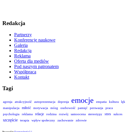
Redakcja
Partnerzy
Konferencje naukowe
Galeria
Redakcja
Reklama
Oferta dla mediów
Pod naszym patronatem
Współpraca
Kontakt
Tagi
emocje
agresja
atrakcyjność
autoprezentacja
depresja
empatia
kultura
lęk
miłość
manipulacja
motywacja
mózg
osobowość
pamięć
perswazja
praca
relacje
stres
psychologia
reklama
rodzina
rozwój
samoocena
stereotypy
sukces
szczęście
terapia
wpływ społeczny
zachowanie
zdrowie
Powered by
Easytagcloud v2.1