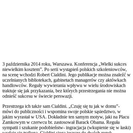
3 października 2014 roku, Warszawa. Konferencja „Wielki sukces
niewielkim kosztem”. Po serii wystąpień polskich szkoleniowców,
na scenę wchodzi Robert Cialdini. Jego publikacje można znaleźć w
uczelnianych bibliotekach, gabinetach managerów czy aktówkach
handlowców. Reguły wywierania wpływu w wielu środowiskach
traktuje się jak przykazania, bez których przestrzegania nie można
odnieść sukcesu w świecie perswazji.
Przestrzega ich także sam Cialdini. „Czuję się tu jak w domu”-
mówi do publiczności i wspomina swoje polskie sąsiedztwo, w
jakim wyrastał w USA. Dokładnie ten samym motyw, jaki na Placu
Zamkowym w czerwcu br. zastosował Barack Obama. Reguła
sympatii i szukanie podobieństw- ingracjacja (wkupienie się w łaski)
wydaje się trafiona. Cialdini sięga jeszcze do dwóch reguł: