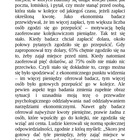
poczta, lotnisko), i pytał, czy może stanąć przed osobą,
która stała w kolejce od jakiegoś czasu, jeżeli zapłaci
określoną kwotę. Jako ekonomista badacz
przewidywał, że im więcej zapłaci, tym większa liczba
osób zgodzi się go przepuścić – motywacją będą
zaoferowane kolejkowiczom pieniądze. Tak też się
stało. Kiedy badacz chciał zapłacić dolara, około
połowy pytanych zgodziło się go przepuścić. Gdy
zaproponował trzy dolary, 65% chętnie zgodziło się na
to, żeby zajął miejsce przed nimi. Kiedy natomiast
zaoferował pięć dolarów, aż 75% osób nie miało nic
przeciwko. Czyli stało się dokładnie to, czego można
się było spodziewać z ekonomicznego punktu widzenia
– im więcej pieniędzy oferował badacz, tym więcej
osób było gotowych przepuścić go w kolejce. Ale
pewien aspekt tego badania zmienia zupełnie obraz
sytuacji i uzasadnia moją tezę o przewadze
psychologicznego oddziaływania nad oddziaływaniem
narzędziami ekonomicznymi. Nawet gdy badacz
oferował najwyższe kwoty pieniężne, prawie żadna z
osób, które wpuściły go do kolejki, nie zgodziła się
wziąć ani centa. Ludzie kierowali się normą społecznej
odpowiedzialności, zgodnie z którą myśleli: „Skoro jest
gotowy dać tyle pieniędzy, żeby zająć miejsce w