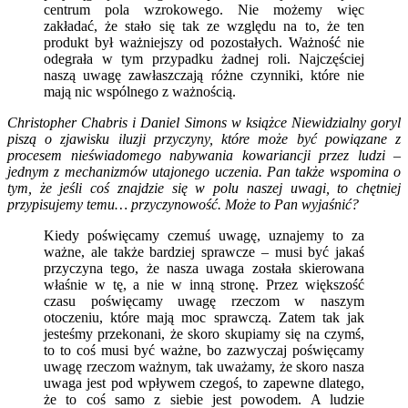
centrum pola wzrokowego. Nie możemy więc
zakładać, że stało się tak ze względu na to, że ten
produkt był ważniejszy od pozostałych. Ważność nie
odegrała w tym przypadku żadnej roli. Najczęściej
naszą uwagę zawłaszczają różne czynniki, które nie
mają nic wspólnego z ważnością.
Christopher Chabris i Daniel Simons w książce Niewidzialny goryl
piszą o zjawisku iluzji przyczyny, które może być powiązane z
procesem nieświadomego nabywania kowariancji przez ludzi –
jednym z mechanizmów utajonego uczenia. Pan także wspomina o
tym, że jeśli coś znajdzie się w polu naszej uwagi, to chętniej
przypisujemy temu… przyczynowość. Może to Pan wyjaśnić?
Kiedy poświęcamy czemuś uwagę, uznajemy to za
ważne, ale także bardziej sprawcze – musi być jakaś
przyczyna tego, że nasza uwaga została skierowana
właśnie w tę, a nie w inną stronę. Przez większość
czasu poświęcamy uwagę rzeczom w naszym
otoczeniu, które mają moc sprawczą. Zatem tak jak
jesteśmy przekonani, że skoro skupiamy się na czymś,
to to coś musi być ważne, bo zazwyczaj poświęcamy
uwagę rzeczom ważnym, tak uważamy, że skoro nasza
uwaga jest pod wpływem czegoś, to zapewne dlatego,
że to coś samo z siebie jest powodem. A ludzie