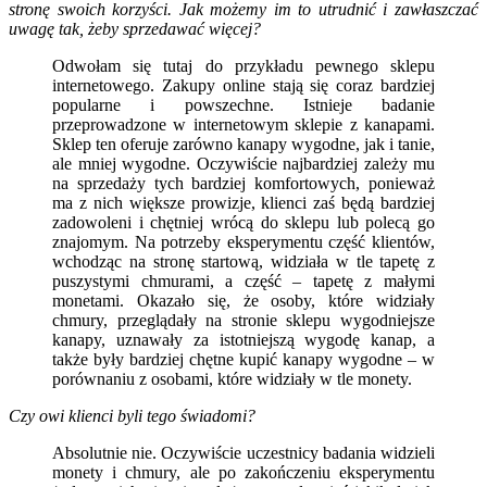
stronę swoich korzyści. Jak możemy im to utrudnić i zawłaszczać
uwagę tak, żeby sprzedawać więcej?
Odwołam się tutaj do przykładu pewnego sklepu
internetowego. Zakupy online stają się coraz bardziej
popularne i powszechne. Istnieje badanie
przeprowadzone w internetowym sklepie z kanapami.
Sklep ten oferuje zarówno kanapy wygodne, jak i tanie,
ale mniej wygodne. Oczywiście najbardziej zależy mu
na sprzedaży tych bardziej komfortowych, ponieważ
ma z nich większe prowizje, klienci zaś będą bardziej
zadowoleni i chętniej wrócą do sklepu lub polecą go
znajomym. Na potrzeby eksperymentu część klientów,
wchodząc na stronę startową, widziała w tle tapetę z
puszystymi chmurami, a część – tapetę z małymi
monetami. Okazało się, że osoby, które widziały
chmury, przeglądały na stronie sklepu wygodniejsze
kanapy, uznawały za istotniejszą wygodę kanap, a
także były bardziej chętne kupić kanapy wygodne – w
porównaniu z osobami, które widziały w tle monety.
Czy owi klienci byli tego świadomi?
Absolutnie nie. Oczywiście uczestnicy badania widzieli
monety i chmury, ale po zakończeniu eksperymentu