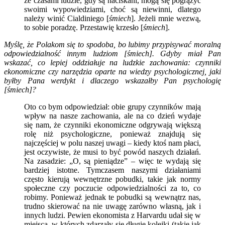
że czasami ludzie, gdy są naciskani, mogą się pogrążyć
swoimi wypowiedziami, choć są niewinni, dlatego
należy winić Cialdiniego [
śmiech
]. Jeżeli mnie wezwą,
to sobie poradzę. Przestawię krzesło [
śmiech
].
Myślę, że Polakom się to spodoba, bo lubimy przypisywać moralną
odpowiedzialność innym ludziom [śmiech]. Gdyby miał Pan
wskazać, co lepiej oddziałuje na ludzkie zachowania: czynniki
ekonomiczne czy narzędzia oparte na wiedzy psychologicznej, jaki
byłby Pana werdykt i dlaczego wskazałby Pan psychologię
[śmiech]?
Oto co bym odpowiedział: obie grupy czynników mają
wpływ na nasze zachowania, ale na co dzień wydaje
się nam, że czynniki ekonomiczne odgrywają większą
rolę niż psychologiczne, ponieważ znajdują się
najczęściej w polu naszej uwagi – kiedy ktoś nam płaci,
jest oczywiste, że musi to być powód naszych działań.
Na zasadzie: „O, są pieniądze” – więc te wydają się
bardziej istotne. Tymczasem naszymi działaniami
często kierują wewnętrzne pobudki, takie jak normy
społeczne czy poczucie odpowiedzialności za to, co
robimy. Ponieważ jednak te pobudki są wewnątrz nas,
trudno skierować na nie uwagę zarówno własną, jak i
innych ludzi. Pewien ekonomista z Harvardu udał się w
miejsca, w których zdarzały się długie kolejki (takie jak