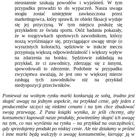
nieustannie szukają powodów i wyjaśnień. W tym
przypadku prowadzi to do wypaczeń. Nasza uwaga
mogła zostać umiejętnie zawłaszczona przez
marketingowca, który sprawił, że obiekt fiksacji wydaje
się jej przyczyną. W tym miejscu posłużę się
przykładem ze świata sportu. Otóż badania pokazały,
że w rozgrywkach sportowych zawodnikom, którzy
noszą wyróżniające się, przyciągające uwagę stroje (o
wyrazistych kolorach), sędziowie w trakcie meczu
przypisują większą odpowiedzialność i większy wpływ
na zdarzenia na boisku. Sędziowie zakładają na
przykład, że ci zawodnicy, zderzając się z innymi,
spowodowali to zderzenie. Podobnie w przypadku
zwycięstwa uważają, że jest ono w większej mierze
zasługą tych zawodników niż na przykład
niedyspozycji przeciwników.
Ponieważ na wolnym rynku marki konkurują ze sobą, trudno jest
skupić uwagę na jednym aspekcie, na przykład cenie, gdy jeden z
producentów szczyci się niskimi cenami i na tym chce zbudować
swoją przewagę. Z Pana książki wynika, że jeśli chcemy, aby
konsumenci kupowali nasze produkty, powinniśmy skupić ich uwagę
na tym, co nas wyróżnia na rynku – na przykład na oszczędności,
gdy sprzedajemy produkt po niskiej cenie. Ale nie działamy w próżni
i inne marki będą walczyły o uwagę konsumentów, kierując ją w