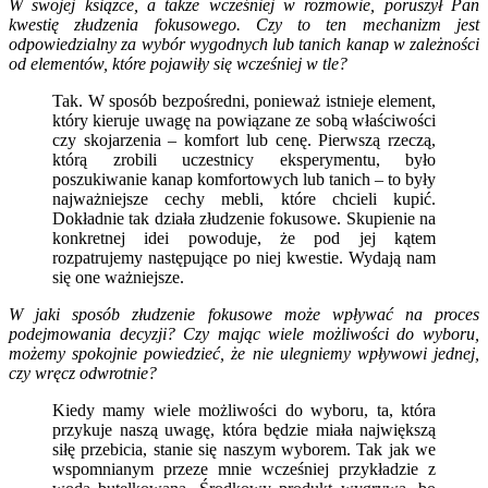
W swojej książce, a także wcześniej w rozmowie, poruszył Pan
kwestię złudzenia fokusowego. Czy to ten mechanizm jest
odpowiedzialny za wybór wygodnych lub tanich kanap w zależności
od elementów, które pojawiły się wcześniej w tle?
Tak. W sposób bezpośredni, ponieważ istnieje element,
który kieruje uwagę na powiązane ze sobą właściwości
czy skojarzenia – komfort lub cenę. Pierwszą rzeczą,
którą zrobili uczestnicy eksperymentu, było
poszukiwanie kanap komfortowych lub tanich – to były
najważniejsze cechy mebli, które chcieli kupić.
Dokładnie tak działa złudzenie fokusowe. Skupienie na
konkretnej idei powoduje, że pod jej kątem
rozpatrujemy następujące po niej kwestie. Wydają nam
się one ważniejsze.
W jaki sposób złudzenie fokusowe może wpływać na proces
podejmowania decyzji? Czy mając wiele możliwości do wyboru,
możemy spokojnie powiedzieć, że nie ulegniemy wpływowi jednej,
czy wręcz odwrotnie?
Kiedy mamy wiele możliwości do wyboru, ta, która
przykuje naszą uwagę, która będzie miała największą
siłę przebicia, stanie się naszym wyborem. Tak jak we
wspomnianym przeze mnie wcześniej przykładzie z