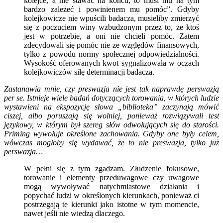
kolejce, a nie stawać na końcu, to musi mu na tym
bardzo zależeć i powinienem mu pomóc”. Gdyby
kolejkowicze nie wpuścili badacza, musieliby zmierzyć
się z poczuciem winy wzbudzonym przez to, że ktoś
jest w potrzebie, a oni nie chcieli pomóc. Zatem
zdecydowali się pomóc nie ze względów finansowych,
tylko z powodu normy społecznej odpowiedzialności.
Wysokość oferowanych kwot sygnalizowała w oczach
kolejkowiczów siłę determinacji badacza.
Zastanawia mnie, czy preswazja nie jest tak naprawdę perswazją
per se. Istnieje wiele badań dotyczących torowania, w których ludzie
wystawieni na ekspozycję słowa „biblioteka” zaczynają mówić
ciszej, albo poruszają się wolniej, ponieważ rozwiązywali test
językowy, w którym był szereg słów odwołujących się do starości.
Priming wywołuje określone zachowania. Gdyby one były celem,
wówczas mogłoby się wydawać, że to nie preswazja, tylko już
perswazja…
W pełni się z tym zgadzam. Złudzenie fokusowe,
torowanie i elementy przeduwagowe czy uwagowe
mogą wywoływać natychmiastowe działania i
popychać ludzi w określonych kierunkach, ponieważ ci
postrzegają te kierunki jako istotne w tym momencie,
nawet jeśli nie wiedzą dlaczego.