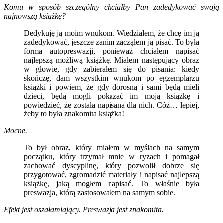
Komu w sposób szczególny chciałby Pan zadedykować swoją
najnowszą książkę?
Dedykuję ją moim wnukom. Wiedziałem, że chcę im ją
zadedykować, jeszcze zanim zacząłem ją pisać. To była
forma autopreswazji, ponieważ chciałem napisać
najlepszą możliwą książkę. Miałem następujący obraz
w głowie, gdy zabierałem się do pisania: kiedy
skończę, dam wszystkim wnukom po egzemplarzu
książki i powiem, że gdy dorosną i sami będą mieli
dzieci, będą mogli pokazać im moją książkę i
powiedzieć, że została napisana dla nich. Cóż… lepiej,
żeby to była znakomita książka!
Mocne.
To był obraz, który miałem w myślach na samym
początku, który trzymał mnie w ryzach i pomagał
zachować dyscyplinę, który pozwolił dobrze się
przygotować, zgromadzić materiały i napisać najlepszą
książkę, jaką mogłem napisać. To właśnie była
preswazja, którą zastosowałem na samym sobie.
Efekt jest oszałamiający. Preswazja jest znakomita.