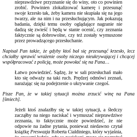
nieprawdziwe przyznanie się do winy, oto co powinien
zrobić. Powinien zlokalizować kamerę i przesunąć
swoje krzesło tak, żeby kamera nie skupiała się na jego
twarzy, ale na nim i na przesłuchującym. Jak pokazują
badania, dzięki temu osoby oglądające nagranie nie
dadzą się zwieść i będą w stanie ocenić, czy zeznania
faktycznie są dobrowolne, czy też zostały wymuszone
przez prowadzącego przesłuchanie.
Napisał Pan także, że gdyby ktoś bał się przesunąć krzesło, lecz
chciałby sprawić wrażenie osoby niczego nieukrywającej i chcącej
współpracować z policją, może powołać się na Pana…
Łatwo powiedzieć. Sądzę, że w sali przesłuchań mało
kto się odważy na taki ruch. Prędzej odmówi zeznań,
narażając się na podejrzenie o ukrywanie czegoś.
Pisze Pan, że w takiej sytuacji można zrzucić winę na Pana
[śmiech].
Jeżeli ktoś znalazłby się w takiej sytuacji, a śledczy
zacząłby na niego naciskać i wymuszać nieprawdziwe
zeznania, to faktycznie może powiedzieć, że nie
odpowie na żadne pytania, ponieważ niedawno czytał
książkę
Preswazja
Roberta Cialdiniego, który wyjaśnia,