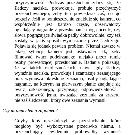
przyczynowość. Podczas przesłuchań zdarza się, że
śledczy naciska, prowokuje, próbuje przechytrzyć
przesłuchiwanego, żeby ten powiedział coś, co go
pogrąży. Jeśli w pomieszczeniu znajduje się kamera, co
współcześnie jest bardzo częste, obserwatorzy
oglądający nagranie z przesłuchania mogą ocenić, czy
słowa pogrążające świadka padły dobrowolnie, czy też
zostały w jakiś sposób wymuszone przez śledczego.
Pojawia się jednak pewien problem. Niemal zawsze w
takiej sytuacji kamera jest ustawiona tak, żeby
filmować twarz podejrzanego niejako przez ramię
osoby prowadzącej przesłuchanie. Badania pokazują,
że w takich okolicznościach, nawet gdy śledczy
wyraźnie naciska, prowokuje i szantażuje zeznającego
oraz wymusza określone zeznania, osoby oglądające
nagranie, na którym na pierwszym planie znajduje się
twarz oskarżonego, przypisują odpowiedzialność i
przyczynowość jemu, uważając zeznania za szczere,
nie zaś śledczemu, który owe zeznania wymusił.
Czy możemy temu zapobiec?
Gdyby ktoś uczestniczył w przesłuchaniu, które
mogłoby być wykorzystane przeciwko niemu, a
przesłuchujący ewidentnie próbowałby wymusić