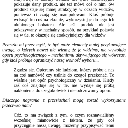
pokazuje dany produkt, ale też mówi coś o nim, ów
produkt staje się mniej atrakcyjny w oczach widzów,
ponieważ ci czują się manipulowani. Ktoś próbuje
wcisnąć im coś na ekranie, wykorzystując do tego ich
ulubionego bohatera. Ale jeśli produkt nie jest
pokazywany w nachalny sposób, na przykład pojawia
się w tle, to okazuje się atrakcyjniejszy dla widzów.
Przeszło mi przez myśl, że być może elementy mniej przykuwające
uwagę, o których nawet nie wiemy, że je widzimy, nie wywołują
oporu psychologicznego – mechanizmu aktywującego się wówczas,
gdy ktoś próbuje ograniczyć naszą wolność wyboru...
Zgadza się. Opieramy się ludziom, którzy próbują nas
na coś namówić czy usilnie do czegoś przekonać. To
właśnie jest opór psychologiczny w działaniu. Kiedy
zaś coś znajduje się w tle, nie wydaje się próbą
nakłonienia do czegokolwiek i nie odczuwamy oporu.
Dlaczego nagrania z przesłuchań mogą zostać wykorzystane
przeciwko nam?
Cóż, to ma związek z tym, o czym rozmawialiśmy
wcześniej, mianowicie z faktem, że gdy coś
przyciągnie naszą uwagę, możemy przypisywać temu