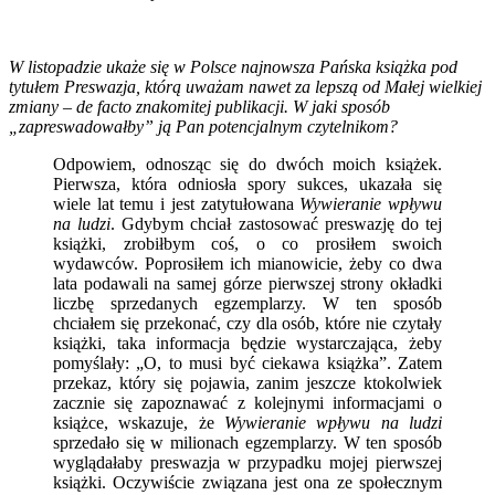
W listopadzie ukaże się w Polsce najnowsza Pańska książka pod
tytułem Preswazja, którą uważam nawet za lepszą od Małej wielkiej
zmiany – de facto znakomitej publikacji. W jaki sposób
„zapreswadowałby” ją Pan potencjalnym czytelnikom?
Odpowiem, odnosząc się do dwóch moich książek.
Pierwsza, która odniosła spory sukces, ukazała się
wiele lat temu i jest zatytułowana
Wywieranie wpływu
na ludzi
. Gdybym chciał zastosować preswazję do tej
książki, zrobiłbym coś, o co prosiłem swoich
wydawców. Poprosiłem ich mianowicie, żeby co dwa
lata podawali na samej górze pierwszej strony okładki
liczbę sprzedanych egzemplarzy. W ten sposób
chciałem się przekonać, czy dla osób, które nie czytały
książki, taka informacja będzie wystarczająca, żeby
pomyślały: „O, to musi być ciekawa książka”. Zatem
przekaz, który się pojawia, zanim jeszcze ktokolwiek
zacznie się zapoznawać z kolejnymi informacjami o
książce, wskazuje, że
Wywieranie wpływu na ludzi
sprzedało się w milionach egzemplarzy. W ten sposób
wyglądałaby preswazja w przypadku mojej pierwszej
książki. Oczywiście związana jest ona ze społecznym