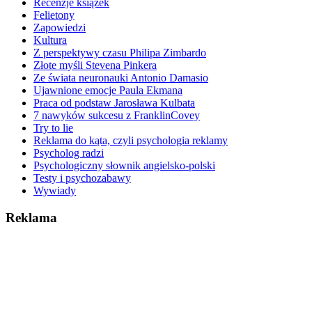
Recenzje książek
Felietony
Zapowiedzi
Kultura
Z perspektywy czasu Philipa Zimbardo
Złote myśli Stevena Pinkera
Ze świata neuronauki Antonio Damasio
Ujawnione emocje Paula Ekmana
Praca od podstaw Jarosława Kulbata
7 nawyków sukcesu z FranklinCovey
Try to lie
Reklama do kąta, czyli psychologia reklamy
Psycholog radzi
Psychologiczny słownik angielsko-polski
Testy i psychozabawy
Wywiady
Reklama