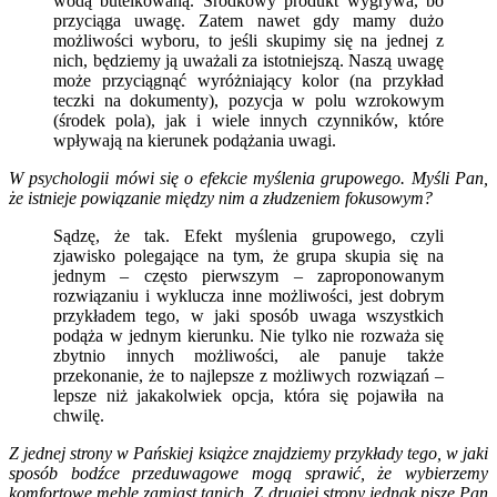
wodą butelkowaną. Środkowy produkt wygrywa, bo
przyciąga uwagę. Zatem nawet gdy mamy dużo
możliwości wyboru, to jeśli skupimy się na jednej z
nich, będziemy ją uważali za istotniejszą. Naszą uwagę
może przyciągnąć wyróżniający kolor (na przykład
teczki na dokumenty), pozycja w polu wzrokowym
(środek pola), jak i wiele innych czynników, które
wpływają na kierunek podążania uwagi.
W psychologii mówi się o efekcie myślenia grupowego. Myśli Pan,
że istnieje powiązanie między nim a złudzeniem fokusowym?
Sądzę, że tak. Efekt myślenia grupowego, czyli
zjawisko polegające na tym, że grupa skupia się na
jednym – często pierwszym – zaproponowanym
rozwiązaniu i wyklucza inne możliwości, jest dobrym
przykładem tego, w jaki sposób uwaga wszystkich
podąża w jednym kierunku. Nie tylko nie rozważa się
zbytnio innych możliwości, ale panuje także
przekonanie, że to najlepsze z możliwych rozwiązań –
lepsze niż jakakolwiek opcja, która się pojawiła na
chwilę.
Z jednej strony w Pańskiej książce znajdziemy przykłady tego, w jaki
sposób bodźce przeduwagowe mogą sprawić, że wybierzemy
komfortowe meble zamiast tanich. Z drugiej strony jednak pisze Pan