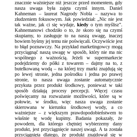
znacznie ważniejsze niż jeszcze przed momentem, gdy
nasza uwaga była zajęta czymś innym. Daniel
Kahneman – laureat Nagrody Nobla – nazywa to
złudzeniem fokusowym. Jak powiedział: „Nic nie jest
tak ważne, jak ci się wydaje,
kiedy
o tym myślisz”.
Kahnemanowi chodziło o to, że skoro się na czymś
skupiamy, to zasługuje to na naszą uwagę, inaczej
bowiem byśmy jej temu nie poświęcali. Oczywiście jest
to błąd poznawczy. Na przykład marketingowcy mogą
przyciągnąć naszą uwagę w sposób, który nie ma nic
wspólnego z ważnością. Jeżeli w supermarkecie
podejdziemy do półki z towarem – dajmy na to, z
butelkowaną wodą – na której trzy marki znajdują się
po lewej stronie, jedna pośrodku i jedna po prawej
stronie, to nasza uwaga zostanie automatycznie
przykuta przez produkt środkowy, ponieważ w taki
sposób działają procesy percepcji. Więcej czasu
poświęcamy na rozważanie możliwości, które są w
połowie, w środku, więc nasza uwaga zostanie
skierowana w kierunku środkowej wody, a co
ważniejsze – z większym prawdopodobieństwem to
właśnie tę wodę kupimy. Badania pokazały, że
powodem, dla którego chętniej wybierzemy dany
produkt, jest przyciągnięcie naszej uwagi. A ta została
przyciągnięta dlatego, że produkt znajdował się w