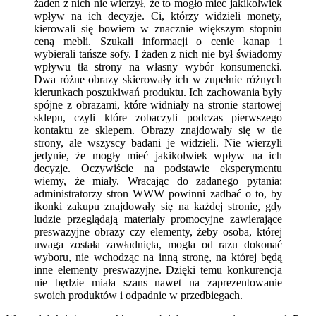
żaden z nich nie wierzył, że to mogło mieć jakikolwiek
wpływ na ich decyzje. Ci, którzy widzieli monety,
kierowali się bowiem w znacznie większym stopniu
ceną mebli. Szukali informacji o cenie kanap i
wybierali tańsze sofy. I żaden z nich nie był świadomy
wpływu tła strony na własny wybór konsumencki.
Dwa różne obrazy skierowały ich w zupełnie różnych
kierunkach poszukiwań produktu. Ich zachowania były
spójne z obrazami, które widniały na stronie startowej
sklepu, czyli które zobaczyli podczas pierwszego
kontaktu ze sklepem. Obrazy znajdowały się w tle
strony, ale wszyscy badani je widzieli. Nie wierzyli
jedynie, że mogły mieć jakikolwiek wpływ na ich
decyzje. Oczywiście na podstawie eksperymentu
wiemy, że miały. Wracając do zadanego pytania:
administratorzy stron WWW powinni zadbać o to, by
ikonki zakupu znajdowały się na każdej stronie, gdy
ludzie przeglądają materiały promocyjne zawierające
preswazyjne obrazy czy elementy, żeby osoba, której
uwaga została zawładnięta, mogła od razu dokonać
wyboru, nie wchodząc na inną stronę, na której będą
inne elementy preswazyjne. Dzięki temu konkurencja
nie będzie miała szans nawet na zaprezentowanie
swoich produktów i odpadnie w przedbiegach.