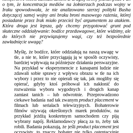
o tym, że koncentracja mediów na żołnierzach podczas wojny w
Iraku spowodowała, że nie analizowano szerzej polityki Busha
dotyczącej samej wojny ani braku broni masowego rażenia, której
posiadanie przez Irak miało przecież być argumentem za atakiem.
Która droga jest lepsza, gdy chcemy przygotować grunt pod
skuteczne oddziaływanie: bodźce przeduwagowe, które widzimy, ale
do których nie przywiązujemy wagi, czy też bezpośrednie
zawładnięcie uwagą?
Myślę, że bodźce, które oddziałują na naszą uwagę w
tle, a nie te, które przyciągają ją w sposób oczywisty,
bardziej wpływają na późniejsze działania perswazyjne.
Na przykład w eksperymencie z kanapami ludzie nie
zdawali sobie sprawy z wpływu obrazu w tle na ich
wybory i przez to nie opierali się tak, jak mogliby się
opierać, gdyby ktoś próbował ich nakłonić do
rozważenia wyboru wygodnych i drogich kanap
zamiast tanich – lub odwrotnie. Przeprowadzono
ciekawe badania nad tak zwanym
product placement
w
filmach lub serialach telewizyjnych. Bohaterowie
filmów używają określonych marek produktów, na
przykład jeżdżą konkretnym samochodem czy piją
wybrany napój. Reklamodawcy płacą za to, żeby tak
robili. Badania pokazują, że jeśli
product placement
jest
oczywisty, to znaczy bohater nie tylko ostentacyjnie