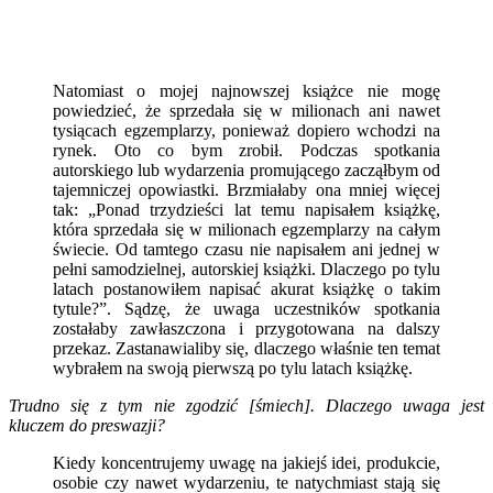
Natomiast o mojej najnowszej książce nie mogę
powiedzieć, że sprzedała się w milionach ani nawet
tysiącach egzemplarzy, ponieważ dopiero wchodzi na
rynek. Oto co bym zrobił. Podczas spotkania
autorskiego lub wydarzenia promującego zacząłbym od
tajemniczej opowiastki. Brzmiałaby ona mniej więcej
tak: „Ponad trzydzieści lat temu napisałem książkę,
która sprzedała się w milionach egzemplarzy na całym
świecie. Od tamtego czasu nie napisałem ani jednej w
pełni samodzielnej, autorskiej książki. Dlaczego po tylu
latach postanowiłem napisać akurat książkę o takim
tytule?”. Sądzę, że uwaga uczestników spotkania
zostałaby zawłaszczona i przygotowana na dalszy
przekaz. Zastanawialiby się, dlaczego właśnie ten temat
wybrałem na swoją pierwszą po tylu latach książkę.
Trudno się z tym nie zgodzić [śmiech]. Dlaczego uwaga jest
kluczem do preswazji?
Kiedy koncentrujemy uwagę na jakiejś idei, produkcie,
osobie czy nawet wydarzeniu, te natychmiast stają się