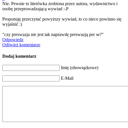
Nie. Pewnie to literówka zrobiona przez autora, wydawnictwo i
osobę przeprowadzając
ą wywiad :-P
Proponuję przeczytać powyższy wywiad, to co nieco powinno się
wyjaśnić :)
"czy preswazja nie jest tak naprawdę perswazją per se?"
Odpowiedz
Odśwież komentarze
Dodaj komentarz
Imię (obowiązkowe)
E-Mail