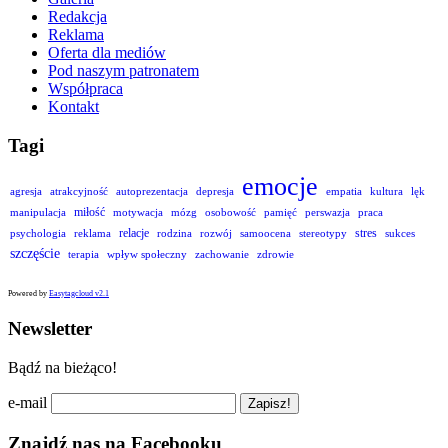
Redakcja
Reklama
Oferta dla mediów
Pod naszym patronatem
Współpraca
Kontakt
Tagi
emocje
agresja
atrakcyjność
autoprezentacja
depresja
empatia
kultura
lęk
miłość
manipulacja
motywacja
mózg
osobowość
pamięć
perswazja
praca
relacje
stres
psychologia
reklama
rodzina
rozwój
samoocena
stereotypy
sukces
szczęście
terapia
wpływ społeczny
zachowanie
zdrowie
Powered by
Easytagcloud v2.1
Newsletter
Bądź na bieżąco!
e-mail
Znajdź nas na Facebooku