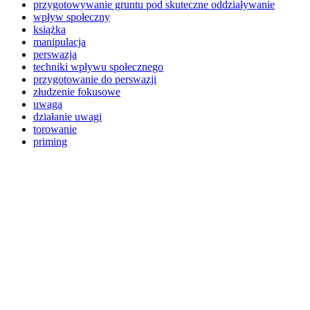
przygotowywanie gruntu pod skuteczne oddziaływanie
wpływ społeczny
książka
manipulacja
perswazja
techniki wpływu społecznego
przygotowanie do perswazji
złudzenie fokusowe
uwaga
działanie uwagi
torowanie
priming