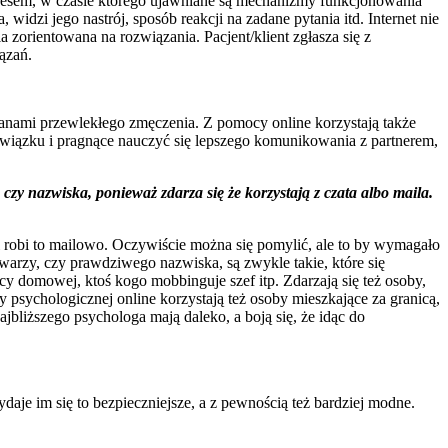
rocesem, w czasie którego ujawniane są mechanizmy funkcjonowania
, widzi jego nastrój, sposób reakcji na zadane pytania itd. Internet nie
a zorientowana na rozwiązania. Pacjent/klient zgłasza się z
ązań.
anami przewlekłego zmęczenia. Z pomocy online korzystają także
 związku i pragnące nauczyć się lepszego komunikowania z partnerem,
zy nazwiska, ponieważ zdarza się że korzystają z czata albo maila.
i robi to mailowo. Oczywiście można się pomylić, ale to by wymagało
warzy, czy prawdziwego nazwiska, są zwykle takie, które się
y domowej, ktoś kogo mobbinguje szef itp. Zdarzają się też osoby,
 psychologicznej online korzystają też osoby mieszkające za granicą,
jbliższego psychologa mają daleko, a boją się, że idąc do
daje im się to bezpieczniejsze, a z pewnością też bardziej modne.