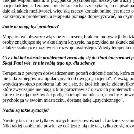
Tak jak wspomniałam, w przypadku psychoterapii niezwykle ważny jes
pacjenta/klienta. Terapeuta nie tylko słucha czy czyta to, co napisał p
daje aż takich możliwości, więc siłą rzeczy kontakt online jest niec
konkretnym problemem, a terapeuta pomaga doprecyzować, na czym 
Jakie to mogą być problemy?
Mogą to być obszary związane ze stresem, brakiem motywacji do dzi
osoby znajdujące się w aktualnym kryzysie, na przykład na skutek ż
a także szukające możliwości rozwoju osobistego. Wtedy terapeuta mo
Czy z takimi właśnie problemami zwracają się do Pani internetowi p
Skąd Pani wie, że nie robią tego np. dla zabawy.
Terapeuta z pewnym doświadczeniem potrafi odróżnić osobę, która zm
nie lada zabiegów manipulacyjnych od owego „pacjenta”. Zresztą, po 
wstydzą swojego problemu lub boją się, że ktoś ich może zidentyfik
które zwyczajnie nie mają z kim porozmawiać o swoich problemach i s
które nie mają możliwości podjęcia terapii na miejscu, choćby z powo
psychologa w swoim miasteczku, dostaną łatkę „psychicznego”.
Nadal są takie sytuacje?
Niestety tak i to nie tylko w małych miejscowościach. Ludzie czasami
Nikt takiej osobie nie powie, że coś jest z nią nie tak, tylko że się r