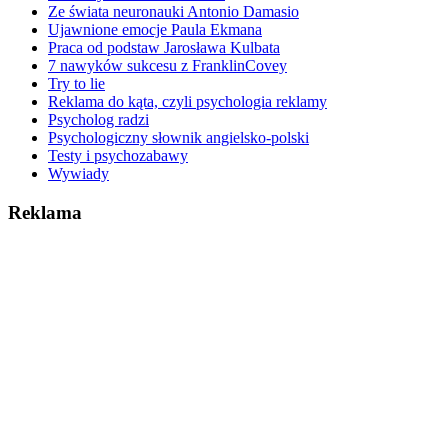
Ze świata neuronauki Antonio Damasio
Ujawnione emocje Paula Ekmana
Praca od podstaw Jarosława Kulbata
7 nawyków sukcesu z FranklinCovey
Try to lie
Reklama do kąta, czyli psychologia reklamy
Psycholog radzi
Psychologiczny słownik angielsko-polski
Testy i psychozabawy
Wywiady
Reklama