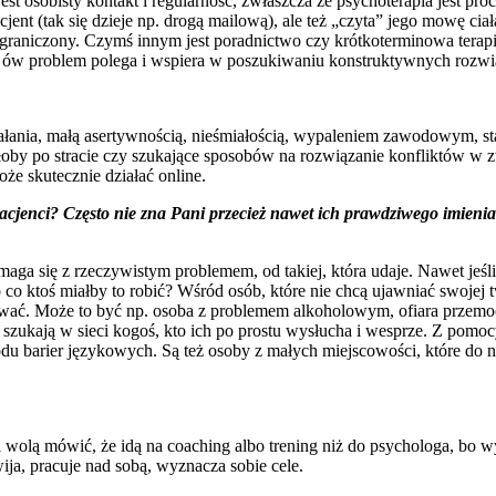
t osobisty kontakt i regularność, zwłaszcza że psychoterapia jest p
acjent (tak się dzieje np. drogą mailową), ale też „czyta” jego mowę ciała
o ograniczony. Czymś innym jest poradnictwo czy krótkoterminowa terapi
ów problem polega i wspiera w poszukiwaniu konstruktywnych rozwi
ałania, małą asertywnością, nieśmiałością, wypaleniem zawodowym, st
ałoby po stracie czy szukające sposobów na rozwiązanie konfliktów w
że skutecznie działać online.
acjenci? Często nie zna Pani przecież nawet ich prawdziwego imienia c
aga się z rzeczywistym problemem, od takiej, która udaje. Nawet jeśl
co ktoś miałby to robić? Wśród osób, które nie chcą ujawniać swojej t
ować. Może to być np. osoba z problemem alkoholowym, ofiara przemoc
zukają w sieci kogoś, kto ich po prostu wysłucha i wesprze. Z pomocy
du barier językowych. Są też osoby z małych miejscowości, które do na
 wolą mówić, że idą na coaching albo trening niż do psychologa, bo wy
ozwija, pracuje nad sobą, wyznacza sobie cele.