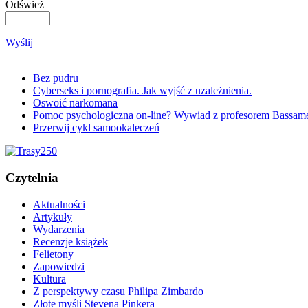
Odśwież
Wyślij
Bez pudru
Cyberseks i pornografia. Jak wyjść z uzależnienia.
Oswoić narkomana
Pomoc psychologiczna on-line? Wywiad z profesorem Bassam
Przerwij cykl samookaleczeń
Czytelnia
Aktualności
Artykuły
Wydarzenia
Recenzje książek
Felietony
Zapowiedzi
Kultura
Z perspektywy czasu Philipa Zimbardo
Złote myśli Stevena Pinkera