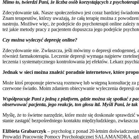
Mimo to, twierdzi Pani, że liczba osób korzystających z psychoterapi
Zdecydowanie tak. Nasze społeczeństwo jest coraz bardziej świadom
Znam terapeutów, którzy uważają, że całą terapię można z powodzen
nastroju. Możliwe więc, że podejście do psychoterapii online zależy ni
też jakie metody pracy z pacjentem dopuszcza jego podejście psychot
Czy można wyleczyć depresję online?
Zdecydowanie nie. Zwłaszcza, jeśli mówimy o depresji endogennej, a 
również farmakoterapia. Leczenie depresji wymaga najpierw rzetelnej
leczenia i systematycznego kontrolowania jej efektów. Lekarz psychia
Jednak w sieci można znaleźć poradnie internetowe, które propo
Może ktoś proponuje pierwszą rozmowę lub wstępną konsultację za pomo
czerwone światło. Moim zdaniem obiecywanie wyleczenia depresji onli
Współpracuje Pani z jedną z platform, gdzie można się spotkać z pac
obserwować pacjenta, jego reakcje, ton głosu itd. Myśli Pani, że tak
Myślę, że to świetne narzędzie, które może się doskonale sprawdzić
stanie zastąpić bezpośredniego kontaktu międzyludzkiego, zwłaszcza w
Elżbieta Grabarczyk
– psycholog z ponad 20-letnim doświadczeniem
Prowadzi Pracownię Pomocy Psychologicznej SALAMANDRA, gdzie zajm