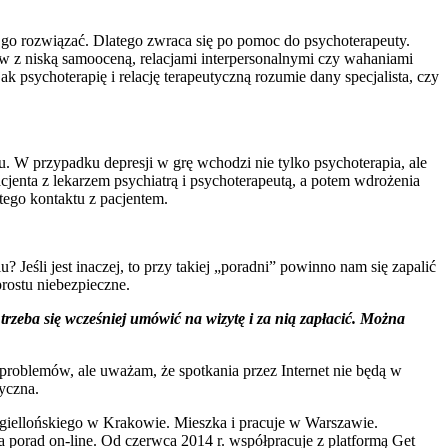
 go rozwiązać. Dlatego zwraca się po pomoc do psychoterapeuty.
w z niską samooceną, relacjami interpersonalnymi czy wahaniami
jak psychoterapię i relację terapeutyczną rozumie dany specjalista, czy
u. W przypadku depresji w grę wchodzi nie tylko psychoterapia, ale
cjenta z lekarzem psychiatrą i psychoterapeutą, a potem wdrożenia
stego kontaktu z pacjentem.
Jeśli jest inaczej, to przy takiej „poradni” powinno nam się zapalić
prostu niebezpieczne.
trzeba się wcześniej umówić na wizytę i za nią zapłacić. Można
 problemów, ale uważam, że spotkania przez Internet nie będą w
tyczna.
agiellońskiego w Krakowie. Mieszka i pracuje w Warszawie.
orad on-line. Od czerwca 2014 r. współpracuje z platformą Get