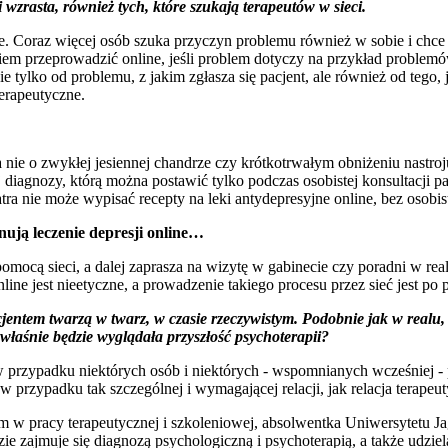
i wzrasta, również tych, które szukają terapeutów w sieci.
e. Coraz więcej osób szuka przyczyn problemu również w sobie i chce
iem przeprowadzić online, jeśli problem dotyczy na przykład problemó
e tylko od problemu, z jakim zgłasza się pacjent, ale również od tego, 
erapeutyczne.
nie o zwykłej jesiennej chandrze czy krótkotrwałym obniżeniu nastroj
 diagnozy, którą można postawić tylko podczas osobistej konsultacji pa
tra nie może wypisać recepty na leki antydepresyjne online, bez osobi
nują leczenie depresji online…
cą sieci, a dalej zaprasza na wizytę w gabinecie czy poradni w realu? 
ne jest nieetyczne, a prowadzenie takiego procesu przez sieć jest po 
jentem twarzą w twarz, w czasie rzeczywistym. Podobnie jak w realu, 
 właśnie będzie wyglądała przyszłość psychoterapii?
 w przypadku niektórych osób i niektórych - wspomnianych wcześniej -
 przypadku tak szczególnej i wymagającej relacji, jak relacja terapeu
 w pracy terapeutycznej i szkoleniowej, absolwentka Uniwersytetu J
uje się diagnozą psychologiczną i psychoterapią, a także udziela p