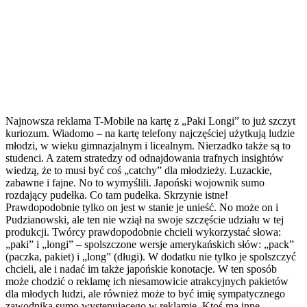
Najnowsza reklama T-Mobile na kartę z „Paki Longi” to już szczyt
kuriozum. Wiadomo – na kartę telefony najczęściej użytkują ludzie
młodzi, w wieku gimnazjalnym i licealnym. Nierzadko także są to
studenci. A zatem stratedzy od odnajdowania trafnych insightów
wiedzą, że to musi być coś „catchy” dla młodzieży. Luzackie,
zabawne i fajne. No to wymyślili. Japoński wojownik sumo
rozdający pudełka. Co tam pudełka. Skrzynie istne!
Prawdopodobnie tylko on jest w stanie je unieść. No może on i
Pudzianowski, ale ten nie wziął na swoje szczęście udziału w tej
produkcji. Twórcy prawdopodobnie chcieli wykorzystać słowa:
„paki” i „longi” – spolszczone wersje amerykańskich słów: „pack”
(paczka, pakiet) i „long” (długi). W dodatku nie tylko je spolszczyć
chcieli, ale i nadać im także japońskie konotacje. W ten sposób
może chodzić o reklamę ich niesamowicie atrakcyjnych pakietów
dla młodych ludzi, ale również może to być imię sympatycznego
zawodnika sumo występującego w reklamie. Ktoś ma inne