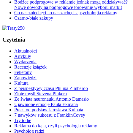
Bodźce podprogowe w reklamie jednak mogą oddziaływać?
Nowe dowody na podprogowe torowanie wyboru marki!
Co nas zniechęci, to nas zachęci - psychologia reklamy
Czarno-białe zakupy
Czytelnia
Aktualności
Artykuły
Wydarzenia
Recenzje książek
Felietony
Zapowiedzi
Kultura
Z perspektywy czasu Philipa Zimbardo
Złote myśli Stevena Pinkera
Ze świata neuronauki Antonio Damasio
Ujawnione emocje Paula Ekmana
Praca od podstaw Jarosława Kulbata
7 nawyków sukcesu z FranklinCovey
Try to lie
Reklama do kąta, czyli psychologia reklamy
Psycholog radzi