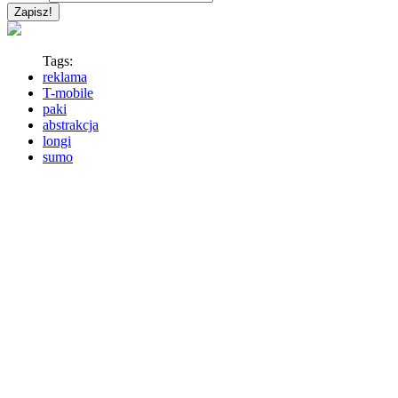
Tags:
reklama
T-mobile
paki
abstrakcja
longi
sumo