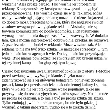
wrażenie? Ależ proszę bardzo. Taki właśnie jest problem tej
reklamy. Kreatywność czy kreatywne rozwiązania mogą być
przekombinowane. Tak właśnie dzieje się w tej reklamie. Mózg
osoby uważnie oglądającej reklamę może mieć różne skojarzenia, a
co dopiero mózg przeciętnego widza, który nie angażuje swoich
zasobów uwagowych w oglądanie reklam. Abstrakcje nie są
bowiem komunikatami do podświadomości, a ich rozumienie
wymaga uruchomienia dużych zasobów poznawczych. W dodatku
tam, gdzie można interpretować dobrowolnie, przekaz się rozmywa.
A przecież nie o to chodzi w reklamie. Może w sztuce tak. Ale
reklama to nie ma być tylko sztuka. To narzędzie sprzedaży. O tym
jednak mało kto w agencjach wie. Do tego mało kto przywiązuje
wagę. Byle mamie powiedzieć, że stworzyłem lub brałem udział w
tej czy innej kampanii. Im głupszej, tym lepszej.
Ciężko bez skupiania uwagi zrozumieć cokolwiek z oferty T-Mobile
przedstawianej w powyższej reklamie. Ciężko nawet
zidentyfikować się z jej głównym bohaterem, ponieważ dobranie
postaci, która jest przedstawicielem tak odmiennej kultury i sportu,
który w Polsce nie jest praktycznie wcale popularny, także nie
przyczyni się do rewelacyjnych rezultatów sprzedaży. No ale może
po prostu się czepiam, a to miała być po prostu sztuka dla sztuki.
Tylko emitują ją w bloku reklamowym, bo nie było gdzie jej
wcisnąć. Z takimi gabarytami trudno się o to zresztą dziwić.