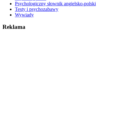
Psychologiczny słownik angielsko-polski
Testy i psychozabawy
Wywiady
Reklama