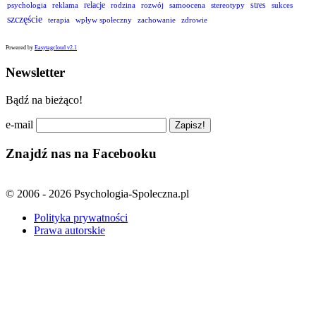
relacje
stres
psychologia
reklama
rodzina
rozwój
samoocena
stereotypy
sukces
szczęście
terapia
wpływ społeczny
zachowanie
zdrowie
Powered by
Easytagcloud v2.1
Newsletter
Bądź na bieżąco!
e-mail
Znajdź nas na Facebooku
© 2006 - 2026 Psychologia-Spoleczna.pl
Polityka prywatności
Prawa autorskie