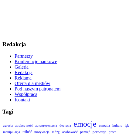
Redakcja
Partnerzy
Konferencje naukowe
Galeria
Redakcja
Reklama
Oferta dla mediów
Pod naszym patronatem
Współpraca
Kontakt
Tagi
emocje
agresja
atrakcyjność
autoprezentacja
depresja
empatia
kultura
lęk
miłość
manipulacja
motywacja
mózg
osobowość
pamięć
perswazja
praca