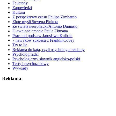
Felietony
Zapowiedzi
Kultura
Z perspektywy czasu Philipa Zimbardo
Złote myśli Stevena Pinkera
Ze świata neuronauki Antonio Damasio
Ujawnione emocje Paula Ekmana
Praca od podstaw Jarosława Kulbata
7 nawyków sukcesu z FranklinCovey
Try to lie
Reklama do kąta, czyli psychologia reklamy
Psycholog radzi
Psychologiczny słownik angielsko-polski
Testy i psychozabawy
Wywiady
Reklama