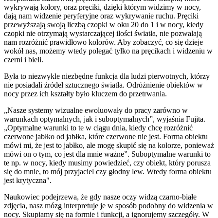
wykrywają kolory, oraz pręciki, dzięki którym widzimy w nocy,
dają nam widzenie peryferyjne oraz wykrywanie ruchu. Pręciki
przewyższają swoją liczbą czopki w oku 20 do 1 i w nocy, kiedy
czopki nie otrzymają wystarczającej ilości światła, nie pozwalają
nam rozróżnić prawidłowo kolorów. Aby zobaczyć, co się dzieje
wokół nas, możemy wtedy polegać tylko na pręcikach i widzeniu w
czerni i bieli.
Była to niezwykle niezbędne funkcja dla ludzi pierwotnych, którzy
nie posiadali źródeł sztucznego światła. Odróżnienie obiektów w
nocy przez ich kształty było kluczem do przetrwania.
„Nasze systemy wizualne ewoluowały do pracy zarówno w
warunkach optymalnych, jak i suboptymalnych”, wyjaśnia Fujita.
„Optymalne warunki to te w ciągu dnia, kiedy chcę rozróżnić
czerwone jabłko od jabłka, które czerwone nie jest. Forma obiektu
mówi mi, że jest to jabłko, ale mogę skupić się na kolorze, ponieważ
mówi on o tym, co jest dla mnie ważne”. Suboptymalne warunki to
te np. w nocy, kiedy musimy powiedzieć, czy obiekt, który porusza
się do mnie, to mój przyjaciel czy głodny lew. Wtedy forma obiektu
jest krytyczna".
Naukowiec podejrzewa, że gdy nasze oczy widzą czarno-białe
zdjęcia, nasz mózg interpretuje je w sposób podobny do widzenia w
nocy. Skupiamy się na formie i funkcji, a ignorujemy szczegóły. W