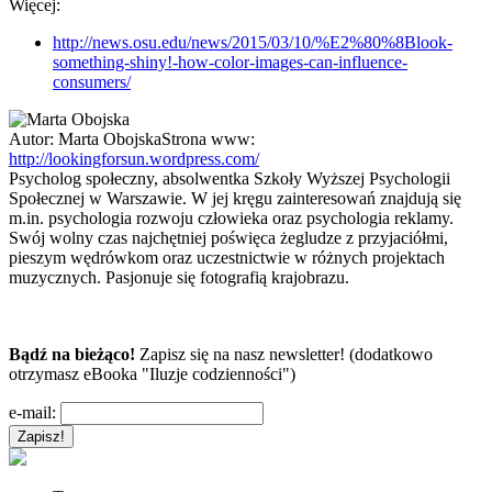
Więcej:
http://news.osu.edu/news/2015/03/10/%E2%80%8Blook-
something-shiny!-how-color-images-can-influence-
consumers/
Autor:
Marta Obojska
Strona www:
http://lookingforsun.wordpress.com/
Psycholog społeczny, absolwentka Szkoły Wyższej Psychologii
Społecznej w Warszawie. W jej kręgu zainteresowań znajdują się
m.in. psychologia rozwoju człowieka oraz psychologia reklamy.
Swój wolny czas najchętniej poświęca żegludze z przyjaciółmi,
pieszym wędrówkom oraz uczestnictwie w różnych projektach
muzycznych. Pasjonuje się fotografią krajobrazu.
Bądź na bieżąco!
Zapisz się na nasz newsletter! (dodatkowo
otrzymasz eBooka "Iluzje codzienności")
e-mail: