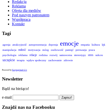
Redakcja
Reklama
Oferta dla mediów
Pod naszym patronatem
Współpraca
Kontakt
Tagi
emocje
agresja
atrakcyjność
autoprezentacja
depresja
empatia
kultura
lęk
miłość
manipulacja
motywacja
mózg
osobowość
pamięć
perswazja
praca
relacje
stres
psychologia
reklama
rodzina
rozwój
samoocena
stereotypy
sukces
szczęście
terapia
wpływ społeczny
zachowanie
zdrowie
Powered by
Easytagcloud v2.1
Newsletter
Bądź na bieżąco!
e-mail
Znajdź nas na Facebooku