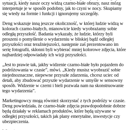
sytuacji, kiedy nasze oczy widzą czarno-białe obrazy, nasz mózg
interpretuje je w sposób podobny, jak to czyni w nocy. Skupiamy
się wtedy na formie i funkcji i ignorujemy szczegóły.
Deng wskazuje inną jeszcze okoliczność, w której ludzie widzą w
kolorach czarno-białych, mianowicie kiedy wyobrażamy sobie
odległą przyszłość. Badania wykazały, że ludzie, którzy byli
proszeni o pomyślenie o wydarzeniu w bliskiej bądź odległej
przyszłości oraz teraźniejszości, następnie zaś prezentowano im
serię fotografii, skłonni byli wybierać mniej kolorowe zdjęcia, które
najbardziej odpowiadały ich wizji przyszłości.
„Jest to prawie tak, jakby widzenie czarno-białe było pojazdem do
podróżowania w czasie”, mówi. „Kiedy musisz wyobrazić sobie
niejednoznaczne, niepewne przyszłe zdarzenia, chcesz uciec od
detali, aby zbudować przyszłe wydarzenie w umyśle w sensowny
sposób. Widzenie w czerni i bieli pozwala nam na skonstruowanie
tego wydarzenia”.
Marketingowcy mogą również skorzystać z tych podróży w czasie.
Deng powiedziała, że czarno-białe zdjęcia prawdopodobnie dobrze
będą działały w reklamach produktów, które będą używane w
odległej przyszłości, takich jak plany emerytalne, inwestycje czy
ubezpieczenia.