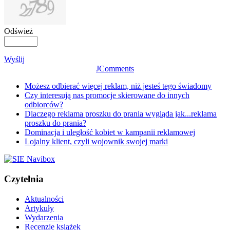
Odśwież
Wyślij
JComments
Możesz odbierać więcej reklam, niż jesteś tego świadomy
Czy interesują nas promocje skierowane do innych
odbiorców?
Dlaczego reklama proszku do prania wygląda jak...reklama
proszku do prania?
Dominacja i uległość kobiet w kampanii reklamowej
Lojalny klient, czyli wojownik swojej marki
Czytelnia
Aktualności
Artykuły
Wydarzenia
Recenzje książek