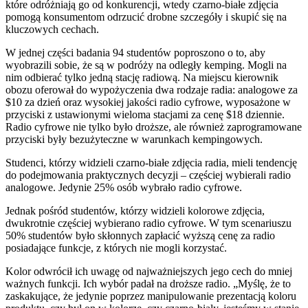
które odróżniają go od konkurencji, wtedy czarno-białe zdjęcia
pomogą konsumentom odrzucić drobne szczegóły i skupić się na
kluczowych cechach.
W jednej części badania 94 studentów poproszono o to, aby
wyobrazili sobie, że są w podróży na odległy kemping. Mogli na
nim odbierać tylko jedną stację radiową. Na miejscu kierownik
obozu oferował do wypożyczenia dwa rodzaje radia: analogowe za
$10 za dzień oraz wysokiej jakości radio cyfrowe, wyposażone w
przyciski z ustawionymi wieloma stacjami za cenę $18 dziennie.
Radio cyfrowe nie tylko było droższe, ale również zaprogramowane
przyciski były bezużyteczne w warunkach kempingowych.
Studenci, którzy widzieli czarno-białe zdjęcia radia, mieli tendencję
do podejmowania praktycznych decyzji – częściej wybierali radio
analogowe. Jedynie 25% osób wybrało radio cyfrowe.
Jednak pośród studentów, którzy widzieli kolorowe zdjęcia,
dwukrotnie częściej wybierano radio cyfrowe. W tym scenariuszu
50% studentów było skłonnych zapłacić wyższą cenę za radio
posiadające funkcje, z których nie mogli korzystać.
Kolor odwrócił ich uwagę od najważniejszych jego cech do mniej
ważnych funkcji. Ich wybór padał na droższe radio. „Myślę, że to
zaskakujące, że jedynie poprzez manipulowanie prezentacją koloru