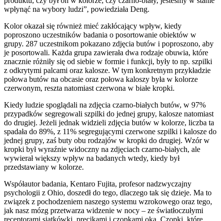
produktu, czy był on w kolorze, czy czarno-biały, jesteśmy w stanie
wpłynąć na wybory ludzi”, powiedziała Deng.
Kolor okazał się również mieć zakłócający wpływ, kiedy
poproszono uczestników badania o posortowanie obiektów w
grupy. 287 uczestnikom pokazano zdjęcia butów i poproszono, aby
je posortowali. Każda grupa zawierała dwa rodzaje obuwia, które
znacznie różniły się od siebie w formie i funkcji, były to np. szpilki
z odkrytymi palcami oraz kalosze. W tym konkretnym przykładzie
połowa butów na obcasie oraz połowa kaloszy była w kolorze
czerwonym, reszta natomiast czerwona w białe kropki.
Kiedy ludzie spoglądali na zdjęcia czarno-białych butów, w 97%
przypadków segregowali szpilki do jednej grupy, kalosze natomiast
do drugiej. Jeżeli jednak widzieli zdjęcia butów w kolorze, liczba ta
spadała do 89%, z 11% segregującymi czerwone szpilki i kalosze do
jednej grupy, zaś buty obu rodzajów w kropki do drugiej. Wzór w
kropki był wyraźnie widoczny na zdjęciach czarno-białych, ale
wywierał większy wpływ na badanych wtedy, kiedy był
przedstawiany w kolorze.
Współautor badania, Kentaro Fujita, profesor nadzwyczajny
psychologii z Ohio, doszedł do tego, dlaczego tak się dzieje. Ma to
związek z pochodzeniem naszego systemu wzrokowego oraz tego,
jak nasz mózg przetwarza widzenie w nocy – ze światłoczułymi
receptorami siatkówki, pręcikami i czopkami oka. Czopki, które