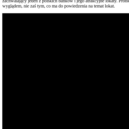
zachwalający jeden z polskich banków i jego atrakcyjne lokaty. Prob
wyglądem, nie zaś tym, co ma do powiedzenia na temat lokat.