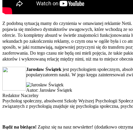
Z podobną sytuacją mamy do czynienia w omawianej reklamie Netii
pojawia się mnóstwo dystraktorów uwagowych, które wchodzą ze sobą
ofercie. To kompletny absurd w świetle znajomości funkcjonowania
sekundach po zakończeniu reklamy, o czym ona w ogóle była i co atr
sposób, w jaki rozmawiają, najpewniej przyczyni się do transferu po
zaoferowania. Do tego czasu nie będą oni mieli pojęcia, że takie pa
aktorów i wykreowaną relację między nimi, niż ma to miejsce obecn
Jarosław Świątek
jest psychologiem społecznym, absol
popularyzatorem nauki. W jego kręgu zainteresowań zwią
Autor:
Jarosław Świątek
Redaktor Naczelny
Psycholog społeczny, absolwent Szkoły Wyższej Psychologii Społec
związanych z psychologią znajduje się psychologia społeczna, psycho
Bądź na bieżąco!
Zapisz się na nasz newsletter! (dodatkowo otrzyma