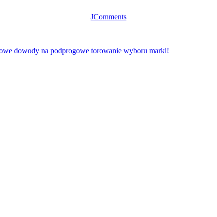
JComments
owe dowody na podprogowe torowanie wyboru marki!