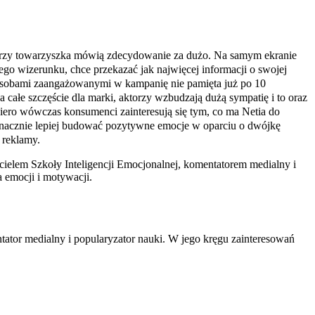
arzy towarzyszka mówią zdecydowanie za dużo. Na samym ekranie
o wizerunku, chce przekazać jak najwięcej informacji o swojej
 osobami zaangażowanymi w kampanię nie pamięta już po 10
ałe szczęście dla marki, aktorzy wzbudzają dużą sympatię i to oraz
opiero wówczas konsumenci zainteresują się tym, co ma Netia do
y znacznie lepiej budować pozytywne emocje w oparciu o dwójkę
 reklamy.
ielem Szkoły Inteligencji Emocjonalnej, komentatorem medialny i
 emocji i motywacji.
tator medialny i popularyzator nauki. W jego kręgu zainteresowań