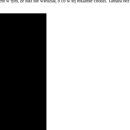
lem w tym, że nikt nie wiedział, o co w tej reklamie chodzi. Tamara 