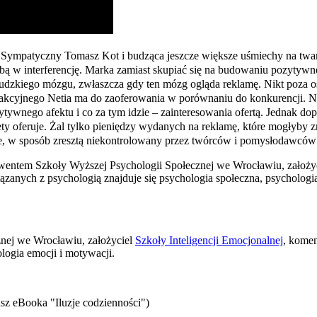
. Sympatyczny Tomasz Kot i budząca jeszcze większe uśmiechy na tw
 w interferencję. Marka zamiast skupiać się na budowaniu pozytywneg
 ludzkiego mózgu, zwłaszcza gdy ten mózg ogląda reklamę. Nikt poza
akcyjnego Netia ma do zaoferowania w porównaniu do konkurencji. Na c
zytywnego afektu i co za tym idzie – zainteresowania ofertą. Jednak d
kiety oferuje. Żal tylko pieniędzy wydanych na reklamę, które mogłyb
ie, w sposób zresztą niekontrolowany przez twórców i pomysłodawców
wentem Szkoły Wyższej Psychologii Społecznej we Wrocławiu, założyc
zanych z psychologią znajduje się psychologia społeczna, psychologia
znej we Wrocławiu, założyciel
Szkoły Inteligencji Emocjonalnej
, komen
logia emocji i motywacji.
sz eBooka "Iluzje codzienności")