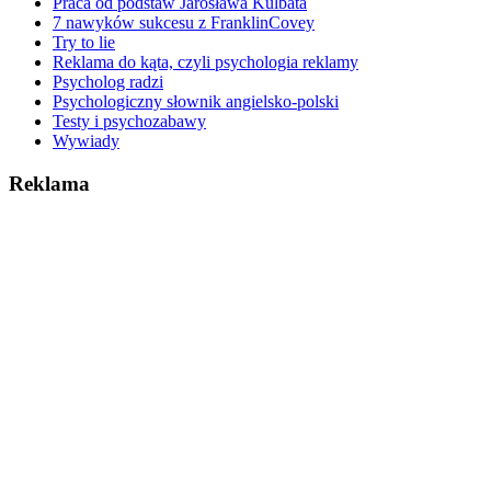
Praca od podstaw Jarosława Kulbata
7 nawyków sukcesu z FranklinCovey
Try to lie
Reklama do kąta, czyli psychologia reklamy
Psycholog radzi
Psychologiczny słownik angielsko-polski
Testy i psychozabawy
Wywiady
Reklama