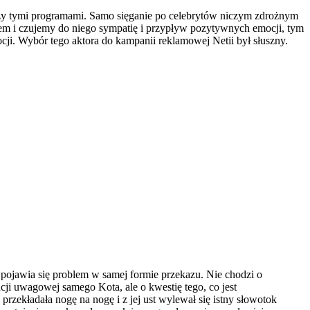
ędzy tymi programami. Samo sięganie po celebrytów niczym zdrożnym
tetem i czujemy do niego sympatię i przypływ pozytywnych emocji, tym
i. Wybór tego aktora do kampanii reklamowej Netii był słuszny.
pojawia się problem w samej formie przekazu. Nie chodzi o
ji uwagowej samego Kota, ale o kwestię tego, co jest
zekładała nogę na nogę i z jej ust wylewał się istny słowotok