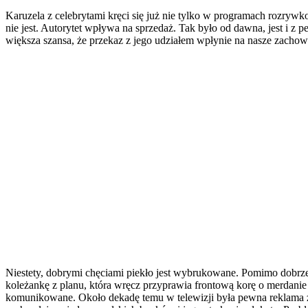
Karuzela z celebrytami kręci się już nie tylko w programach rozry
nie jest. Autorytet wpływa na sprzedaż. Tak było od dawna, jest i z
większa szansa, że przekaz z jego udziałem wpłynie na nasze zacho
Niestety, dobrymi chęciami piekło jest wybrukowane. Pomimo dobrze
koleżankę z planu, która wręcz przyprawia frontową korę o merdanie
komunikowane. Około dekadę temu w telewizji była pewna reklama z T