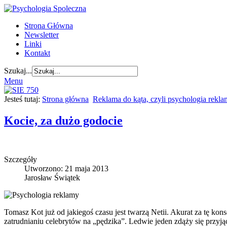
Strona Główna
Newsletter
Linki
Kontakt
Szukaj...
Menu
Jesteś tutaj:
Strona główna
Reklama do kąta, czyli psychologia rekl
Kocie, za dużo godocie
Szczegóły
Utworzono: 21 maja 2013
Jarosław Świątek
Tomasz Kot już od jakiegoś czasu jest twarzą Netii. Akurat za tę k
zatrudnianiu celebrytów na „pędzika”. Ledwie jeden zdąży się przyjąć,