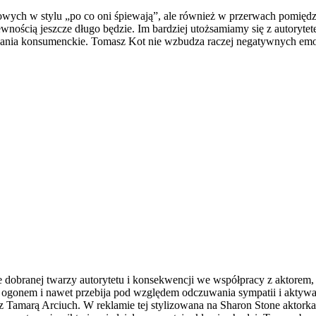
wkowych w stylu „po co oni śpiewają”, ale również w przerwach pomi
 pewnością jeszcze długo będzie. Im bardziej utożsamiamy się z autory
wania konsumenckie. Tomasz Kot nie wzbudza raczej negatywnych emocj
 dobranej twarzy autorytetu i konsekwencji we współpracy z aktorem, 
 ogonem i nawet przebija pod względem odczuwania sympatii i aktywac
amarą Arciuch. W reklamie tej stylizowana na Sharon Stone aktorka pr