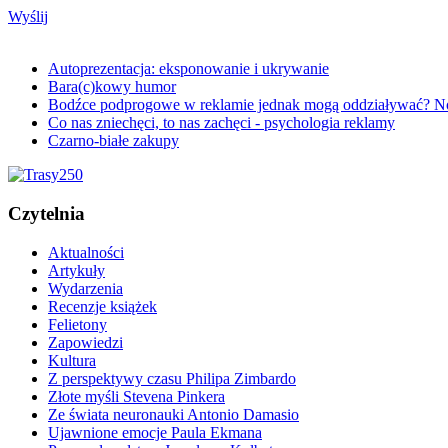
Wyślij
Autoprezentacja: eksponowanie i ukrywanie
Bara(c)kowy humor
Bodźce podprogowe w reklamie jednak mogą oddziaływać? N
Co nas zniechęci, to nas zachęci - psychologia reklamy
Czarno-białe zakupy
Czytelnia
Aktualności
Artykuły
Wydarzenia
Recenzje książek
Felietony
Zapowiedzi
Kultura
Z perspektywy czasu Philipa Zimbardo
Złote myśli Stevena Pinkera
Ze świata neuronauki Antonio Damasio
Ujawnione emocje Paula Ekmana