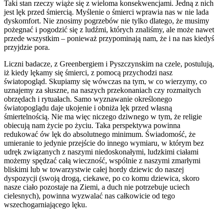
Taki stan rzeczy wiąże się z wieloma konsekwencjami. Jedną z nich
jest lęk przed śmiercią. Myślenie o śmierci wprawia nas w nie lada
dyskomfort. Nie znosimy pogrzebów nie tylko dlatego, że musimy
pożegnać i pogodzić się z ludźmi, których znaliśmy, ale może nawet
przede wszystkim – ponieważ przypominają nam, że i na nas kiedyś
przyjdzie pora.
Liczni badacze, z Greenbergiem i Pyszczynskim na czele, postulują,
iż kiedy lękamy się śmierci, z pomocą przychodzi nasz
światopogląd. Skupiamy się wówczas na tym, w co wierzymy, co
uznajemy za słuszne, na naszych przekonaniach czy rozmaitych
obrzędach i rytuałach. Samo wyznawanie określonego
światopoglądu daje ukojenie i obniża lęk przed własną
śmiertelnością. Nie ma więc niczego dziwnego w tym, że religie
obiecują nam życie po życiu. Taka perspektywa powinna
redukować ów lęk do absolutnego minimum. Świadomość, że
umieranie to jedynie przejście do innego wymiaru, w którym bez
udręk związanych z naszymi niedoskonałymi, ludzkimi ciałami
możemy spędzać całą wieczność, wspólnie z naszymi zmarłymi
bliskimi lub w towarzystwie całej hordy dziewic do naszej
dyspozycji (swoją drogą, ciekawe, po co komu dziewica, skoro
nasze ciało pozostaje na Ziemi, a duch nie potrzebuje uciech
cielesnych), powinna wyzwalać nas całkowicie od tego
wszechogarniającego lęku.