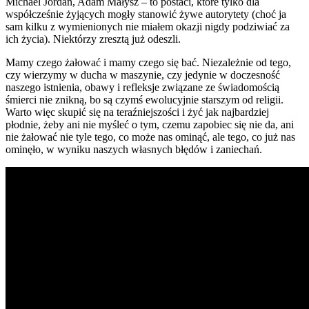
Michael Jordan, Adam Małysz – to postaci, które tylko dla
współcześnie żyjących mogły stanowić żywe autorytety (choć ja
sam kilku z wymienionych nie miałem okazji nigdy podziwiać za
ich życia). Niektórzy zresztą już odeszli.
Mamy czego żałować i mamy czego się bać. Niezależnie od tego,
czy wierzymy w ducha w maszynie, czy jedynie w doczesność
naszego istnienia, obawy i refleksje związane ze świadomością
śmierci nie znikną, bo są czymś ewolucyjnie starszym od religii.
Warto więc skupić się na teraźniejszości i żyć jak najbardziej
płodnie, żeby ani nie myśleć o tym, czemu zapobiec się nie da, ani
nie żałować nie tyle tego, co może nas ominąć, ale tego, co już nas
ominęło, w wyniku naszych własnych błędów i zaniechań.