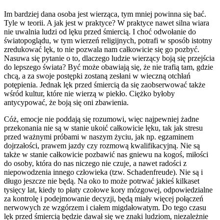
Im bardziej dana osoba jest wierząca, tym mniej powinna się bać.
Tyle w teorii. A jak jest w praktyce? W praktyce nawet silna wiara
nie uwalnia ludzi od lęku przed śmiercią. I choć odwołanie do
światopoglądu, w tym wierzeń religijnych, potrafi w sposób istotny
zredukować lęk, to nie pozwala nam całkowicie się go pozbyć.
Nasuwa się pytanie o to, dlaczego ludzie wierzący boją się przejścia
do lepszego świata? Być może obawiają się, że nie trafią tam, gdzie
chcą, a za swoje postępki zostaną zesłani w wieczną otchłań
potępienia. Jednak lęk przed śmiercią da się zaobserwować także
wśród kultur, które nie wierzą w piekło. Ciężko byłoby
antycypować, że boją się oni zbawienia.
Cóż, emocje nie poddają się rozumowi, więc najpewniej żadne
przekonania nie są w stanie ukoić całkowicie lęku, tak jak stresu
przed ważnymi próbami w naszym życiu, jak np. egzaminem
dojrzałości, prawem jazdy czy rozmową kwalifikacyjną. Nie są
także w stanie całkowicie pozbawić nas gniewu na kogoś, miłości
do osoby, która do nas niczego nie czuje, a nawet radości z
niepowodzenia innego człowieka (tzw. Schadenfreude). Nie są i
długo jeszcze nie będą. Na oko to może potrwać jakieś kilkaset
tysięcy lat, kiedy to płaty czołowe kory mózgowej, odpowiedzialne
za kontrolę i podejmowanie decyzji, będą miały więcej połączeń
nerwowych ze wzgórzem i ciałem migdałowatym. Do tego czasu
lęk przed śmiercią będzie dawał się we znaki ludziom, niezależnie