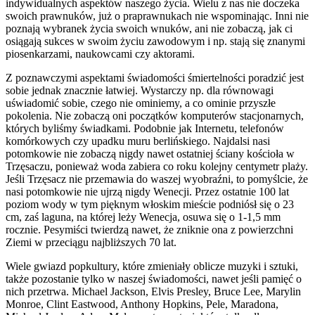
indywidualnych aspektów naszego życia. Wielu z nas nie doczeka
swoich prawnuków, już o praprawnukach nie wspominając. Inni nie
poznają wybranek życia swoich wnuków, ani nie zobaczą, jak ci
osiągają sukces w swoim życiu zawodowym i np. stają się znanymi
piosenkarzami, naukowcami czy aktorami.
Z poznawczymi aspektami świadomości śmiertelności poradzić jest
sobie jednak znacznie łatwiej. Wystarczy np. dla równowagi
uświadomić sobie, czego nie ominiemy, a co ominie przyszłe
pokolenia. Nie zobaczą oni początków komputerów stacjonarnych,
których byliśmy świadkami. Podobnie jak Internetu, telefonów
komórkowych czy upadku muru berlińskiego. Najdalsi nasi
potomkowie nie zobaczą nigdy nawet ostatniej ściany kościoła w
Trzęsaczu, ponieważ woda zabiera co roku kolejny centymetr plaży.
Jeśli Trzęsacz nie przemawia do waszej wyobraźni, to pomyślcie, że
nasi potomkowie nie ujrzą nigdy Wenecji. Przez ostatnie 100 lat
poziom wody w tym pięknym włoskim mieście podniósł się o 23
cm, zaś laguna, na której leży Wenecja, osuwa się o 1-1,5 mm
rocznie. Pesymiści twierdzą nawet, że zniknie ona z powierzchni
Ziemi w przeciągu najbliższych 70 lat.
Wiele gwiazd popkultury, które zmieniały oblicze muzyki i sztuki,
także pozostanie tylko w naszej świadomości, nawet jeśli pamięć o
nich przetrwa. Michael Jackson, Elvis Presley, Bruce Lee, Marylin
Monroe, Clint Eastwood, Anthony Hopkins, Pele, Maradona,