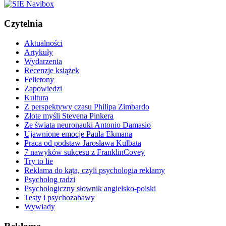
Czytelnia
Aktualności
Artykuły
Wydarzenia
Recenzje książek
Felietony
Zapowiedzi
Kultura
Z perspektywy czasu Philipa Zimbardo
Złote myśli Stevena Pinkera
Ze świata neuronauki Antonio Damasio
Ujawnione emocje Paula Ekmana
Praca od podstaw Jarosława Kulbata
7 nawyków sukcesu z FranklinCovey
Try to lie
Reklama do kąta, czyli psychologia reklamy
Psycholog radzi
Psychologiczny słownik angielsko-polski
Testy i psychozabawy
Wywiady