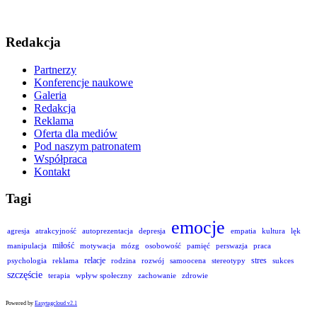
Redakcja
Partnerzy
Konferencje naukowe
Galeria
Redakcja
Reklama
Oferta dla mediów
Pod naszym patronatem
Współpraca
Kontakt
Tagi
emocje
agresja
atrakcyjność
autoprezentacja
depresja
empatia
kultura
lęk
miłość
manipulacja
motywacja
mózg
osobowość
pamięć
perswazja
praca
relacje
stres
psychologia
reklama
rodzina
rozwój
samoocena
stereotypy
sukces
szczęście
terapia
wpływ społeczny
zachowanie
zdrowie
Powered by
Easytagcloud v2.1