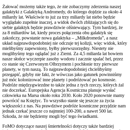
Żałować możemy także tego, że nie zobaczymy zderzenia naszej
galaktyki z Galaktyką Andromedy, do którego dojdzie za około 4
miliardy lat. Właściwie to już za trzy miliardy lat niebo będzie
wyglądało zupełnie inaczej, a widok dwóch zbliżających się do
siebie galaktyk będzie prawdziwie olśniewający. Tym bardziej, że
za 8 miliardów lat, kiedy proces połączenia obu galaktyk się
zakończy, powstanie nowa galaktyka – „Milkdromeda”, a nasz
układ najprawdopodobniej nie odczuje tej kolizji, więc widok, który
mielibyśmy zapewniony, byłby pierwszorzędny. Niestety nie
moglibyśmy tego oglądać już z Ziemi. Za 4,5 miliarda lat bowiem
nasze słońce wyczerpie zasoby wodoru i zacznie spalać hel, przez
co stanie się Czerwonym Olbrzymem i pochłonie trzy pierwsze
planety, w tym naszą. To najprawdopodobniej chcielibyśmy
przegapić, gdyby nie fakt, że wówczas jako gatunek powinniśmy
już móc kolonizować inne planety i podróżować po kosmosie.
Podróże międzygwiezdne to także jedna z tych rzeczy, których żal
nie doczekać. Europejska Agencja Kosmiczna planuje wysłać
człowieka na Marsa około roku 2030. Koło 2020 ponownie mamy
powrócić na Księżyc. To wszystko stanie się jeszcze za życia
większości z nas. Na prawdziwe podróże kosmiczne przyjdzie nam
jednak czekać jeszcze co najmniej 100-200, a nawet 500 lat.
Szkoda, że nie będziemy mogli być tego świadkami.
FoMO dotyczące naszej śmiertelności dotyczy także bardziej