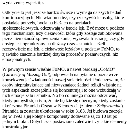
wydarzenie, wątek itp.
Odkrycie to jest jeszcze bardzo świeże i wymaga dalszych badań
konfirmacyjnych. Nie wiadomo też, czy rzeczywiście osoby, które
posiadają potrzebę bycia na bieżąco na portalach
społecznościowych, odczuwają w istocie lęk. Być może u podłoża
tego mechanizmu leży ciekawość, która gdy zostaje zablokowana
przez niemożność sprawdzenia konta, wyzwala frustrację, czy gdy
dostęp jest ograniczony na dłuższy czas – smutek. Jeżeli
rzeczywiście nie lęk, a ciekawość leżałaby u podstaw FoMO, to
zjawisko znacznie bardziej dotyka procesów poznawczych, niż
emocjonalnych.
W pewnym sensie właśnie FoMO, a nawet bardziej „CoMO”
(
Curiosity of Missing Out
), odpowiada na pytanie o poznawcze
konsekwencje świadomości naszej śmiertelności. Podejrzewam, że
osoby niepraktykujące ani niewyznające żadnej religii właśnie na
tych aspektach szczególnie się koncentrują i to one wzbudzają w
nich emocje żalu i smutku. No bo co innego można odczuwać,
kiedy pomyśli się o tym, że nie będzie się obecnym, kiedy zostanie
ukończona Piramida Czasu w Niemczech (z niem.:
Zeitpyramide
).
Piramida ta zostanie ukończona w roku 3183. Jej budowa zaczęła
się w 1993 a jej kolejne komponenty dodawane są co 10 lat po
jednym bloku. Dotychczas postawiono zaledwie trzy takie elementy
konstrukcyjne.