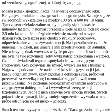
od szerokości geograficznej, w której się znajdują.
Można jednak spojrzeć inaczej na kwestię odczuwanego lęku.
Religia jest produktem naszego świadomego umysłu. Szacuje się, że
świadomość wykształciła się między 100 tys. a 600 tys. lat temu.
Tymczasem człekokształtne małpy pojawiły się kilkanaście
milionów lat temu, natomiast przedstawiciele naszego rodzaju około
2,5 mln lat temu. Ich mózgi nie wiele się różniły od naszych
dzisiejszych, zwłaszcza jeśli chodzi o struktury podkorowe,
odpowiedzialne za przeżywanie emocji. Nasi przodkowie czuli, że
umierają, i widzieli, jak umierają inni przedstawiciele ich gatunku.
Nie wierzyli jednak wówczas w życie po życiu, bo ich świadomość
nie była na tyle rozwinięta, żeby wykształcić przekonania i wartości.
Czuli i doświadczali tego, co spotykało ich w otaczającym
środowisku. Gdy pojawiała się śmierć, wyzwalała lęk i frustrację.
Najpewniej odczuwali, że nadchodzi kres ich egzystencji i jak
każdy organizm żywy, który zgodnie z definicją życia, próbował
przetrwać za wszelką cenę i rozmnażać się, próbowali temu
przeciwdziałać. Na poziomie biologicznym organizm antycypował,
że jego żywot dobiega końca i wywoływał szereg reakcji
fizjologicznych. Jedną z nich zapewne była emocja strachu. Strach
pojawia się w sytuacji, kiedy istnieje zagrożenie i wyzwala w nas
próbę odsunięcia się od niego – ucieczki.
Strach ten towarzyszy nam po dziś dzień. Dlaczego żadna religia nie