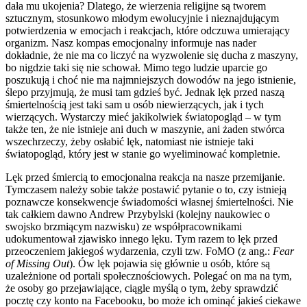
dała mu ukojenia? Dlatego, że wierzenia religijne są tworem
sztucznym, stosunkowo młodym ewolucyjnie i nieznajdującym
potwierdzenia w emocjach i reakcjach, które odczuwa umierający
organizm. Nasz kompas emocjonalny informuje nas nader
dokładnie, że nie ma co liczyć na wyzwolenie się ducha z maszyny,
bo nigdzie taki się nie schował. Mimo tego ludzie uparcie go
poszukują i choć nie ma najmniejszych dowodów na jego istnienie,
ślepo przyjmują, że musi tam gdzieś być. Jednak lęk przed naszą
śmiertelnością jest taki sam u osób niewierzących, jak i tych
wierzących. Wystarczy mieć jakikolwiek światopogląd – w tym
także ten, że nie istnieje ani duch w maszynie, ani żaden stwórca
wszechrzeczy, żeby osłabić lęk, natomiast nie istnieje taki
światopogląd, który jest w stanie go wyeliminować kompletnie.
Lęk przed śmiercią to emocjonalna reakcja na nasze przemijanie.
Tymczasem należy sobie także postawić pytanie o to, czy istnieją
poznawcze konsekwencje świadomości własnej śmiertelności. Nie
tak całkiem dawno Andrew Przybylski (kolejny naukowiec o
swojsko brzmiącym nazwisku) ze współpracownikami
udokumentował zjawisko innego lęku. Tym razem to lęk przed
przeoczeniem jakiegoś wydarzenia, czyli tzw. FoMO (z ang.:
Fear
of Missing Out
). Ów lęk pojawia się głównie u osób, które są
uzależnione od portali społecznościowych. Polegać on ma na tym,
że osoby go przejawiające, ciągle myślą o tym, żeby sprawdzić
pocztę czy konto na Facebooku, bo może ich ominąć jakieś ciekawe