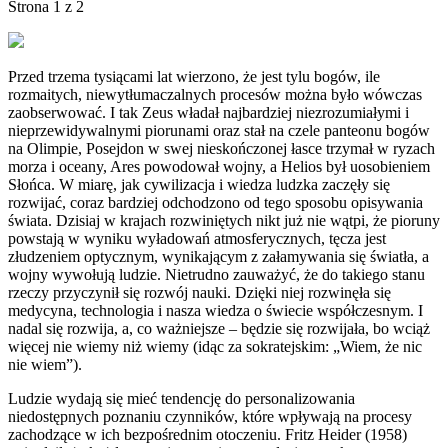
Strona 1 z 2
Przed trzema tysiącami lat wierzono, że jest tylu bogów, ile
rozmaitych, niewytłumaczalnych procesów można było wówczas
zaobserwować. I tak Zeus władał najbardziej niezrozumiałymi i
nieprzewidywalnymi piorunami oraz stał na czele panteonu bogów
na Olimpie, Posejdon w swej nieskończonej łasce trzymał w ryzach
morza i oceany, Ares powodował wojny, a Helios był uosobieniem
Słońca. W miarę, jak cywilizacja i wiedza ludzka zaczęły się
rozwijać, coraz bardziej odchodzono od tego sposobu opisywania
świata. Dzisiaj w krajach rozwiniętych nikt już nie wątpi, że pioruny
powstają w wyniku wyładowań atmosferycznych, tęcza jest
złudzeniem optycznym, wynikającym z załamywania się światła, a
wojny wywołują ludzie. Nietrudno zauważyć, że do takiego stanu
rzeczy przyczynił się rozwój nauki. Dzięki niej rozwinęła się
medycyna, technologia i nasza wiedza o świecie współczesnym. I
nadal się rozwija, a, co ważniejsze – będzie się rozwijała, bo wciąż
więcej nie wiemy niż wiemy (idąc za sokratejskim: „Wiem, że nic
nie wiem”).
Ludzie wydają się mieć tendencję do personalizowania
niedostępnych poznaniu czynników, które wpływają na procesy
zachodzące w ich bezpośrednim otoczeniu. Fritz Heider (1958)