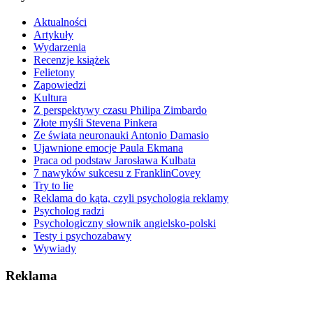
Aktualności
Artykuły
Wydarzenia
Recenzje książek
Felietony
Zapowiedzi
Kultura
Z perspektywy czasu Philipa Zimbardo
Złote myśli Stevena Pinkera
Ze świata neuronauki Antonio Damasio
Ujawnione emocje Paula Ekmana
Praca od podstaw Jarosława Kulbata
7 nawyków sukcesu z FranklinCovey
Try to lie
Reklama do kąta, czyli psychologia reklamy
Psycholog radzi
Psychologiczny słownik angielsko-polski
Testy i psychozabawy
Wywiady
Reklama