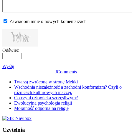
Zawiadom mnie o nowych komentarzach
Odśwież
Wyślij
JComments
Twarzą zwróconą w stronę Mekki
Wschodnia niezależność a zachodni konformizm? Czyli o
różnicach kulturowych inaczej.
Co czyni człowieka szczęśliwym?
Ewolucyjna psychologia religii
Moralność odporna na religię
Czytelnia