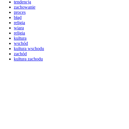
tendencja
zachowanie
proces
błąd
religia
wiara
religia
kultura
wschód
kultura wschodu
zachód
kultura zachodu