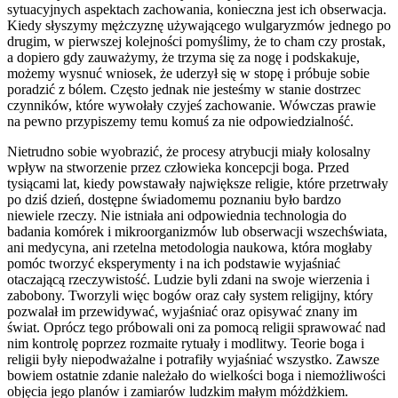
sytuacyjnych aspektach zachowania, konieczna jest ich obserwacja.
Kiedy słyszymy mężczyznę używającego wulgaryzmów jednego po
drugim, w pierwszej kolejności pomyślimy, że to cham czy prostak,
a dopiero gdy zauważymy, że trzyma się za nogę i podskakuje,
możemy wysnuć wniosek, że uderzył się w stopę i próbuje sobie
poradzić z bólem. Często jednak nie jesteśmy w stanie dostrzec
czynników, które wywołały czyjeś zachowanie. Wówczas prawie
na pewno przypiszemy temu komuś za nie odpowiedzialność.
Nietrudno sobie wyobrazić, że procesy atrybucji miały kolosalny
wpływ na stworzenie przez człowieka koncepcji boga. Przed
tysiącami lat, kiedy powstawały największe religie, które przetrwały
po dziś dzień, dostępne świadomemu poznaniu było bardzo
niewiele rzeczy. Nie istniała ani odpowiednia technologia do
badania komórek i mikroorganizmów lub obserwacji wszechświata,
ani medycyna, ani rzetelna metodologia naukowa, która mogłaby
pomóc tworzyć eksperymenty i na ich podstawie wyjaśniać
otaczającą rzeczywistość. Ludzie byli zdani na swoje wierzenia i
zabobony. Tworzyli więc bogów oraz cały system religijny, który
pozwalał im przewidywać, wyjaśniać oraz opisywać znany im
świat. Oprócz tego próbowali oni za pomocą religii sprawować nad
nim kontrolę poprzez rozmaite rytuały i modlitwy. Teorie boga i
religii były niepodważalne i potrafiły wyjaśniać wszystko. Zawsze
bowiem ostatnie zdanie należało do wielkości boga i niemożliwości
objęcia jego planów i zamiarów ludzkim małym móżdżkiem.