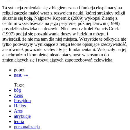
Ta sytuacja zmieniała się z biegiem czasu i funkcja eksplanacyjna
religii zaczęła maleć wraz z rozwojem nauki, której strażnicy religii
słusznie się boją. Najpierw Kopernik (2009) wykopał Ziemię z
centrum wszechświata na jego peryferie, później Darwin (1998)
posadził człowieka na drzewie. Niedawno z kolei Francis Crick
(1997) podjął się poszukiwania duszy w ludzkim mózgu i
stwierdził, że nie ma tam dla niej miejsca. Wszystkie te odkrycia nie
tylko podważyły wynikające z religii teorie opisujące rzeczywistość,
ale również poważnie zachwiały jej fundamentami. Wskazały na jej
anachronizm i kompletną nieadaptacyjność w stosunku do
zmieniających się i rozwijających zapotrzebowań człowieka.
poprz.
nast. »»
Tags:
bóg
Zeus
Posejdon
Helios
Ares
atrybucje
teoria
personalizacja