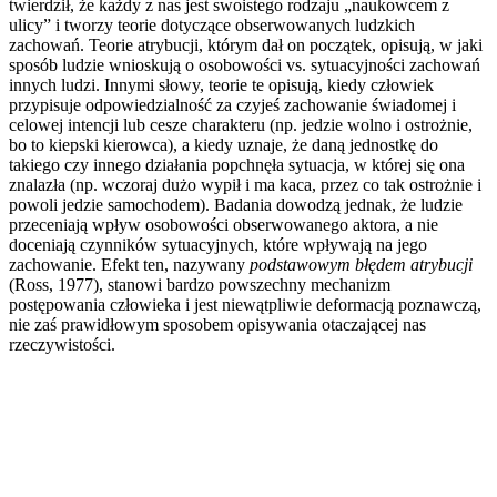
twierdził, że każdy z nas jest swoistego rodzaju „naukowcem z
ulicy” i tworzy teorie dotyczące obserwowanych ludzkich
zachowań. Teorie atrybucji, którym dał on początek, opisują, w jaki
sposób ludzie wnioskują o osobowości vs. sytuacyjności zachowań
innych ludzi. Innymi słowy, teorie te opisują, kiedy człowiek
przypisuje odpowiedzialność za czyjeś zachowanie świadomej i
celowej intencji lub cesze charakteru (np. jedzie wolno i ostrożnie,
bo to kiepski kierowca), a kiedy uznaje, że daną jednostkę do
takiego czy innego działania popchnęła sytuacja, w której się ona
znalazła (np. wczoraj dużo wypił i ma kaca, przez co tak ostrożnie i
powoli jedzie samochodem). Badania dowodzą jednak, że ludzie
przeceniają wpływ osobowości obserwowanego aktora, a nie
doceniają czynników sytuacyjnych, które wpływają na jego
zachowanie. Efekt ten, nazywany
podstawowym błędem atrybucji
(Ross, 1977), stanowi bardzo powszechny mechanizm
postępowania człowieka i jest niewątpliwie deformacją poznawczą,
nie zaś prawidłowym sposobem opisywania otaczającej nas
rzeczywistości.