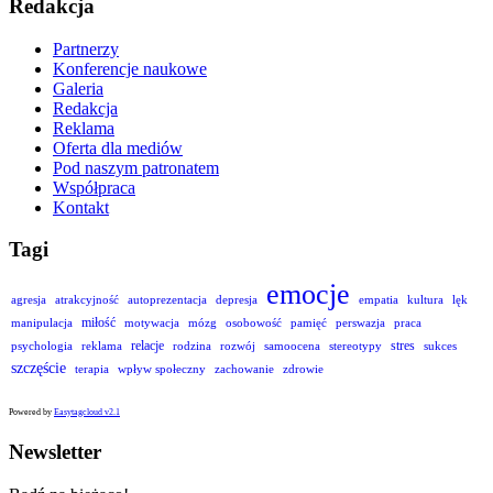
Redakcja
Partnerzy
Konferencje naukowe
Galeria
Redakcja
Reklama
Oferta dla mediów
Pod naszym patronatem
Współpraca
Kontakt
Tagi
emocje
agresja
atrakcyjność
autoprezentacja
depresja
empatia
kultura
lęk
miłość
manipulacja
motywacja
mózg
osobowość
pamięć
perswazja
praca
relacje
stres
psychologia
reklama
rodzina
rozwój
samoocena
stereotypy
sukces
szczęście
terapia
wpływ społeczny
zachowanie
zdrowie
Powered by
Easytagcloud v2.1
Newsletter