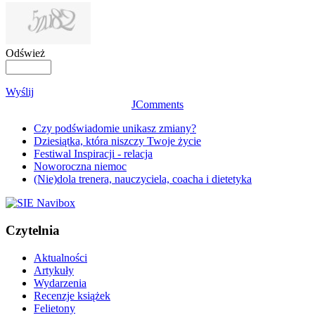
Odśwież
Wyślij
JComments
Czy podświadomie unikasz zmiany?
Dziesiątka, która niszczy Twoje życie
Festiwal Inspiracji - relacja
Noworoczna niemoc
(Nie)dola trenera, nauczyciela, coacha i dietetyka
Czytelnia
Aktualności
Artykuły
Wydarzenia
Recenzje książek
Felietony