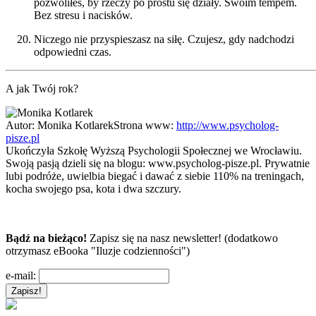
pozwoliłeś, by rzeczy po prostu się działy. Swoim tempem.
Bez stresu i nacisków.
Niczego nie przyspieszasz na siłę. Czujesz, gdy nadchodzi
odpowiedni czas.
A jak Twój rok?
Autor:
Monika Kotlarek
Strona www:
http://www.psycholog-
pisze.pl
Ukończyła Szkołę Wyższą Psychologii Społecznej we Wrocławiu.
Swoją pasją dzieli się na blogu: www.psycholog-pisze.pl. Prywatnie
lubi podróże, uwielbia biegać i dawać z siebie 110% na treningach,
kocha swojego psa, kota i dwa szczury.
Bądź na bieżąco!
Zapisz się na nasz newsletter! (dodatkowo
otrzymasz eBooka "Iluzje codzienności")
e-mail: