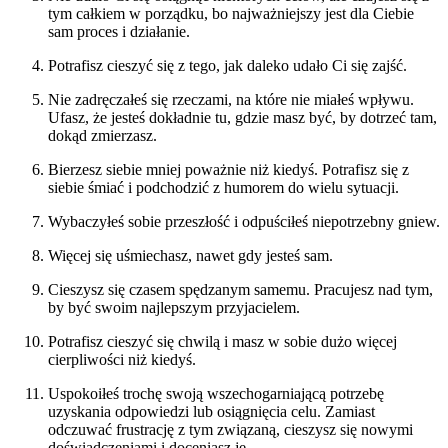
tym całkiem w porządku, bo najważniejszy jest dla Ciebie
sam proces i działanie.
Potrafisz cieszyć się z tego, jak daleko udało Ci się zajść.
Nie zadręczałeś się rzeczami, na które nie miałeś wpływu.
Ufasz, że jesteś dokładnie tu, gdzie masz być, by dotrzeć tam,
dokąd zmierzasz.
Bierzesz siebie mniej poważnie niż kiedyś. Potrafisz się z
siebie śmiać i podchodzić z humorem do wielu sytuacji.
Wybaczyłeś sobie przeszłość i odpuściłeś niepotrzebny gniew.
Więcej się uśmiechasz, nawet gdy jesteś sam.
Cieszysz się czasem spędzanym samemu. Pracujesz nad tym,
by być swoim najlepszym przyjacielem.
Potrafisz cieszyć się chwilą i masz w sobie dużo więcej
cierpliwości niż kiedyś.
Uspokoiłeś trochę swoją wszechogarniającą potrzebę
uzyskania odpowiedzi lub osiągnięcia celu. Zamiast
odczuwać frustrację z tym związaną, cieszysz się nowymi
doświadczeniami i doceniasz je.