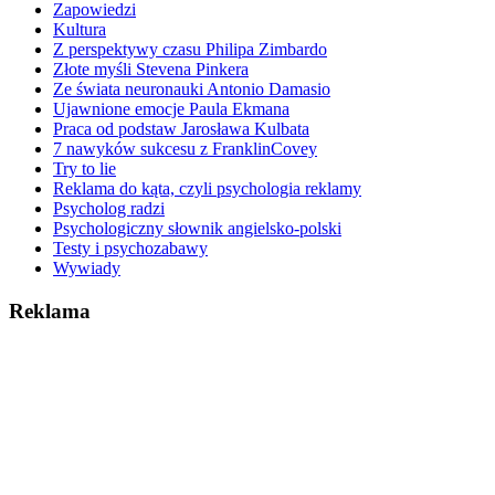
Zapowiedzi
Kultura
Z perspektywy czasu Philipa Zimbardo
Złote myśli Stevena Pinkera
Ze świata neuronauki Antonio Damasio
Ujawnione emocje Paula Ekmana
Praca od podstaw Jarosława Kulbata
7 nawyków sukcesu z FranklinCovey
Try to lie
Reklama do kąta, czyli psychologia reklamy
Psycholog radzi
Psychologiczny słownik angielsko-polski
Testy i psychozabawy
Wywiady
Reklama