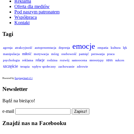
Reklama
Oferta dla mediów
Pod naszym patronatem
Współpraca
Kontakt
Tagi
emocje
agresja
atrakcyjność
autoprezentacja
depresja
empatia
kultura
lęk
miłość
manipulacja
motywacja
mózg
osobowość
pamięć
perswazja
praca
relacje
stres
psychologia
reklama
rodzina
rozwój
samoocena
stereotypy
sukces
szczęście
terapia
wpływ społeczny
zachowanie
zdrowie
Powered by
Easytagcloud v2.1
Newsletter
Bądź na bieżąco!
e-mail
Znajdź nas na Facebooku