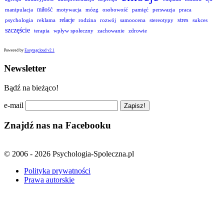
miłość
manipulacja
motywacja
mózg
osobowość
pamięć
perswazja
praca
relacje
stres
psychologia
reklama
rodzina
rozwój
samoocena
stereotypy
sukces
szczęście
terapia
wpływ społeczny
zachowanie
zdrowie
Powered by
Easytagcloud v2.1
Newsletter
Bądź na bieżąco!
e-mail
Znajdź nas na Facebooku
© 2006 - 2026 Psychologia-Spoleczna.pl
Polityka prywatności
Prawa autorskie