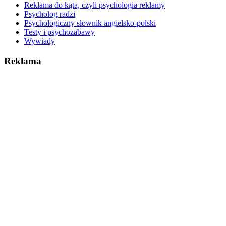
Reklama do kąta, czyli psychologia reklamy
Psycholog radzi
Psychologiczny słownik angielsko-polski
Testy i psychozabawy
Wywiady
Reklama