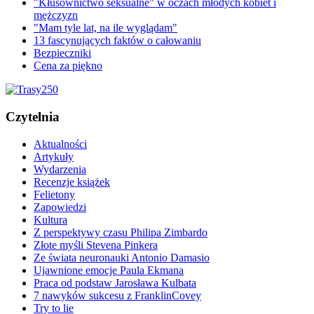
"Kłusownictwo seksualne" w oczach młodych kobiet i
mężczyzn
"Mam tyle lat, na ile wyglądam"
13 fascynujących faktów o całowaniu
Bezpieczniki
Cena za piękno
Czytelnia
Aktualności
Artykuły
Wydarzenia
Recenzje książek
Felietony
Zapowiedzi
Kultura
Z perspektywy czasu Philipa Zimbardo
Złote myśli Stevena Pinkera
Ze świata neuronauki Antonio Damasio
Ujawnione emocje Paula Ekmana
Praca od podstaw Jarosława Kulbata
7 nawyków sukcesu z FranklinCovey
Try to lie