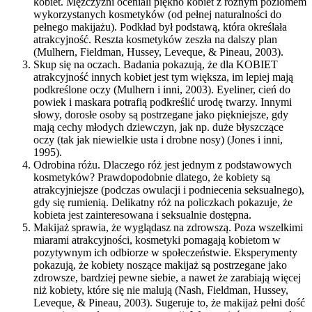
kobiet. Mężczyźni oceniali piękno kobiet z różnym poziomem
wykorzystanych kosmetyków (od pełnej naturalności do
pełnego makijażu). Podkład był podstawą, która określała
atrakcyjność. Reszta kosmetyków zeszła na dalszy plan
(Mulhern, Fieldman, Hussey, Leveque, & Pineau, 2003).
Skup się na oczach. Badania pokazują, że dla KOBIET
atrakcyjność innych kobiet jest tym większa, im lepiej mają
podkreślone oczy (Mulhern i inni, 2003). Eyeliner, cień do
powiek i maskara potrafią podkreślić urodę twarzy. Innymi
słowy, dorosłe osoby są postrzegane jako piękniejsze, gdy
mają cechy młodych dziewczyn, jak np. duże błyszczące
oczy (tak jak niewielkie usta i drobne nosy) (Jones i inni,
1995).
Odrobina różu. Dlaczego róż jest jednym z podstawowych
kosmetyków? Prawdopodobnie dlatego, że kobiety są
atrakcyjniejsze (podczas owulacji i podniecenia seksualnego),
gdy się rumienią. Delikatny róż na policzkach pokazuje, że
kobieta jest zainteresowana i seksualnie dostępna.
Makijaż sprawia, że wyglądasz na zdrowszą. Poza wszelkimi
miarami atrakcyjności, kosmetyki pomagają kobietom w
pozytywnym ich odbiorze w społeczeństwie. Eksperymenty
pokazują, że kobiety noszące makijaż są postrzegane jako
zdrowsze, bardziej pewne siebie, a nawet że zarabiają więcej
niż kobiety, które się nie malują (Nash, Fieldman, Hussey,
Leveque, & Pineau, 2003). Sugeruje to, że makijaż pełni dość