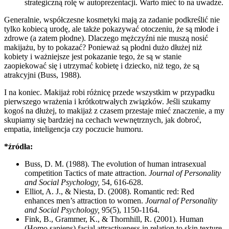
strategiczną rolę w autoprezentacji. Warto mieć to na uwadze.
Generalnie, współczesne kosmetyki mają za zadanie podkreślić nie
tylko kobiecą urodę, ale także pokazywać otoczeniu, że są młode i
zdrowe (a zatem płodne). Dlaczego mężczyźni nie muszą nosić
makijażu, by to pokazać? Ponieważ są płodni dużo dłużej niż
kobiety i ważniejsze jest pokazanie tego, że są w stanie
zaopiekować się i utrzymać kobietę i dziecko, niż tego, że są
atrakcyjni (Buss, 1988).
I na koniec. Makijaż robi różnicę przede wszystkim w przypadku
pierwszego wrażenia i krótkotrwałych związków. Jeśli szukamy
kogoś na dłużej, to makijaż z czasem przestaje mieć znaczenie, a my
skupiamy się bardziej na cechach wewnętrznych, jak dobroć,
empatia, inteligencja czy poczucie humoru.
*źródła:
Buss, D. M. (1988). The evolution of human intrasexual
competition Tactics of mate attraction.
Journal of Personality
and Social Psychology,
54, 616-628.
Elliot, A. J., & Niesta, D. (2008). Romantic red: Red
enhances men’s attraction to women.
Journal of Personality
and Social Psychology,
95(5), 1150-1164.
Fink, B., Grammer, K., & Thornhill, R. (2001). Human
(Homo sapiens) facial attractiveness in relation to skin texture