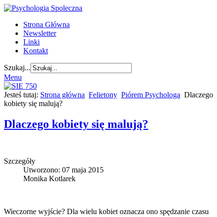
Strona Główna
Newsletter
Linki
Kontakt
Szukaj...
Menu
Jesteś tutaj:
Strona główna
Felietony
Piórem Psychologa
Dlaczego
kobiety się malują?
Dlaczego kobiety się malują?
Szczegóły
Utworzono: 07 maja 2015
Monika Kotlarek
Wieczorne wyjście? Dla wielu kobiet oznacza ono spędzanie czasu