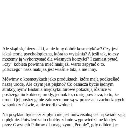
Ale skąd się bierze taki, a nie inny dobór kosmetyków? Czy jest
jakaś teoria psychologiczna, która to wyjaśnia? A jeśli tak, to czy
możemy ją wykorzystać dla własnych korzyści? I zamiast pytać,
„czy” kobieta powinna mieć makijaż, warto zapytać o to,
„dlaczego” nasz makijaż jest właśnie taki, a nie inny.
Mówimy o kosmetykach jako produktach, które mają podkreślać
naszą urodę. Ale czym jest piękno? Co oznacza bycie ładnym,
atrakcyjnym? Badania międzykulturowe pokazują różnice w
postrzeganiu kobiecej urody, jednak to, co się powtarza, to to, że
uroda i jej postrzeganie zakorzenione są w procesach zachodzących
w społeczeństwie, a nie teorii ewolucji.
Na przykład bycie szczupłym nie jest uniwersalną cechą świadczącą
o pięknie. Potwierdza to choćby zdanie wypowiedziane kiedyś
przez Gwyneth Paltrow dla magazynu „People”, gdy odbierając