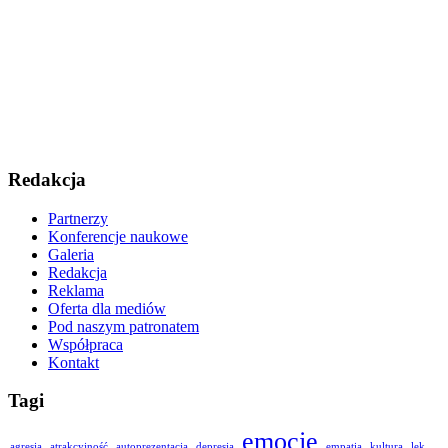
Redakcja
Partnerzy
Konferencje naukowe
Galeria
Redakcja
Reklama
Oferta dla mediów
Pod naszym patronatem
Współpraca
Kontakt
Tagi
emocje
agresja
atrakcyjność
autoprezentacja
depresja
empatia
kultura
lęk