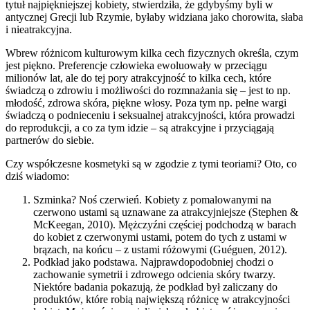
tytuł najpiękniejszej kobiety, stwierdziła, że gdybyśmy byli w
antycznej Grecji lub Rzymie, byłaby widziana jako chorowita, słaba
i nieatrakcyjna.
Wbrew różnicom kulturowym kilka cech fizycznych określa, czym
jest piękno. Preferencje człowieka ewoluowały w przeciągu
milionów lat, ale do tej pory atrakcyjność to kilka cech, które
świadczą o zdrowiu i możliwości do rozmnażania się – jest to np.
młodość, zdrowa skóra, piękne włosy. Poza tym np. pełne wargi
świadczą o podnieceniu i seksualnej atrakcyjności, która prowadzi
do reprodukcji, a co za tym idzie – są atrakcyjne i przyciągają
partnerów do siebie.
Czy współczesne kosmetyki są w zgodzie z tymi teoriami? Oto, co
dziś wiadomo:
Szminka? Noś czerwień. Kobiety z pomalowanymi na
czerwono ustami są uznawane za atrakcyjniejsze (Stephen &
McKeegan, 2010). Mężczyźni częściej podchodzą w barach
do kobiet z czerwonymi ustami, potem do tych z ustami w
brązach, na końcu – z ustami różowymi (Guéguen, 2012).
Podkład jako podstawa. Najprawdopodobniej chodzi o
zachowanie symetrii i zdrowego odcienia skóry twarzy.
Niektóre badania pokazują, że podkład był zaliczany do
produktów, które robią największą różnicę w atrakcyjności