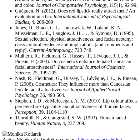
and color.
Journal of Comparative Psychology,
115(1), 92-99.
Guéguen, N. (2012). Does red lipstick really attract men? An
evaluation in a bar.
International Journal of Psychological
Studies,
4, 206-209
Jones, D., Brace, C. L., Jankowiak, W., Laland, K. N.,
Musselman, L. E., Langlois, J. H., … & Symons, D. (1995).
Sexual selection, physical attractiveness, and facial neoteny:
cross-cultural evidence and implications [and comments and
reply].
Current Anthropology,
723-748.
Mulhern, R., Fieldman, G., Hussey, T., Lévêque, J. L., &
Pineau, P. (2003). Do cosmetics enhance female Caucasian
facial attractiveness?.
International Journal of Cosmetic
Science
, 25, 199-205.
Nash, R., Fieldman, G., Hussey, T., Lévêque, J. L., & Pineau,
P. (2006). Cosmetics: They influence more than Caucasian
female facial attractiveness. J
ournal of Applied Social
Psychology,
36, 493-504.
Stephen, I. D., & McKeegan, A. M. (2010). Lip colour affects
perceived sex typicality and attractiveness of human faces.
Perception,
39, 1104-1110
Thornhill, R., & Gangestad, S. W. (1993). Human facial
beauty.
Human Nature
, 4, 237-269.
Autor:
Monika Kotlarek
Strona www:
http://www.psycholog-