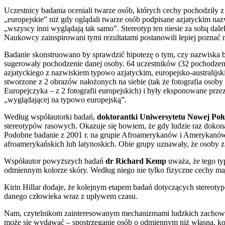
Uczestnicy badania oceniali twarze osób, których cechy pochodziły z
„europejskie” niż gdy oglądali twarze osób podpisane azjatyckim na
„wszyscy inni wyglądają tak samo”. Stereotyp ten niesie za sobą da
Naukowcy zainspirowani tymi rezultatami postanowili lepiej pozna
Badanie skonstruowano by sprawdzić hipotezę o tym, czy nazwiska 
sugerowały pochodzenie danej osoby. 64 uczestników (32 pochodzenia a
azjatyckiego z nazwiskiem typowo azjatyckim, europejsko-australijs
stworzone z 2 obrazów nałożonych na siebie (tak że fotografia osoby w
Europejczyka – z 2 fotografii europejskich) i były eksponowane prze
„wyglądającej na typowo europejską”.
Według współautorki badań,
doktorantki Uniwersytetu Nowej Połud
stereotypów rasowych. Okazuje się bowiem, że gdy ludzie raz dokonaj
Podobne badanie z 2001 r. na grupie Afroamerykanów i Amerykanów 
afroamerykańskich lub latynoskich. Obie grupy uznawały, że osoby z 
Współautor powyższych badań
dr Richard Kemp
uważa, że tego ty
odmiennym kolorze skóry. Według niego nie tylko fizyczne cechy mają
Kirin Hillar dodaje, że kolejnym etapem badań dotyczących stereoty
danego człowieka wraz z upływem czasu.
Nam, czytelnikom zainteresowanym mechanizmami ludzkich zachowań
może się wydawać – spostrzeganie osób o odmiennym niż własna, ko