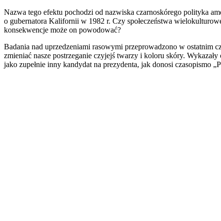
Nazwa tego efektu pochodzi od nazwiska czarnoskórego polityka a
o gubernatora Kalifornii w 1982 r. Czy społeczeństwa wielokulturow
konsekwencje może on powodować?
Badania nad uprzedzeniami rasowymi przeprowadzono w ostatnim c
zmieniać nasze postrzeganie czyjejś twarzy i koloru skóry. Wykazał
jako zupełnie inny kandydat na prezydenta, jak donosi czasopismo „P