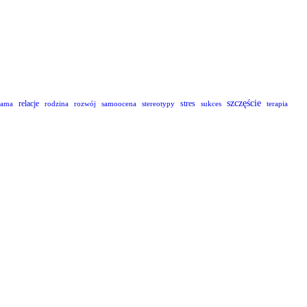
szczęście
relacje
stres
lama
rodzina
rozwój
samoocena
stereotypy
sukces
terapia