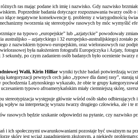
 różnych ras mając podane ich imię i nazwisko. Gdy nazwisko brzmiało 
zwiskiem. Poprzednie badania dotyczące rozpoznawania twarzy osób o i
leko idące negatywne konsekwencje tj. problemy z wiarygodnością świa
ć mechanizmy tworzenia się stereotypów rasowych by móc wymyślić efe
brzmiące na typowo „europejskie” lub „azjatyckie” powodowały zmianę
ustralijsko – azjatyckiego i 32 europejsko-australijskiego) zostało p
kiego z nazwiskiem typowo europejskim, oraz wielorasowych raz podpis
ielorasowej była nałożeniem fotografii Europejczyka i Azjaty, fotografi
z 3 sekundy, po czym zadaniem osób badanych było ocenienie twarzy na
niowej Walii, Kirin Hilliar
wyniki tychże badań potwierdzają wcześ
ą kategoryzacji pewnych cech jako „typowe dla danej rasy”, starają si
pochodzenia Latynoskiego wykazało, że obie te grupy kategoryzowały
uczesaniem typowo afroamerykańskim miały ciemniejszą skórę, szersze 
pu stereotypizacja występuje głównie wśród osób słabo odbierających 
 wpływ na interpretację wyrazu twarzy drugiego człowieka, ale i te mn
pów rasowych będzie szukanie odpowiedzi na pytanie, czy nazwisko prz
 i ich społecznymi uwarunkowaniami pozostaje być uważnym na przej
lorze skóry jest wciąż zagadnieniem złożonym, a niekiedy problemat