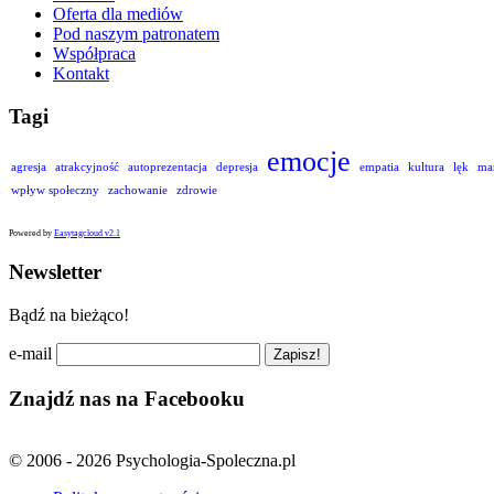
Oferta dla mediów
Pod naszym patronatem
Współpraca
Kontakt
Tagi
emocje
agresja
atrakcyjność
autoprezentacja
depresja
empatia
kultura
lęk
ma
wpływ społeczny
zachowanie
zdrowie
Powered by
Easytagcloud v2.1
Newsletter
Bądź na bieżąco!
e-mail
Znajdź nas na Facebooku
© 2006 - 2026 Psychologia-Spoleczna.pl