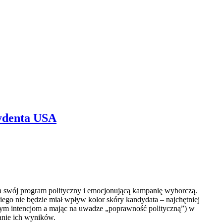
ydenta USA
a swój program polityczny i emocjonującą kampanię wyborczą.
iego nie będzie miał wpływ kolor skóry kandydata – najchętniej
nym intencjom a mając na uwadze „poprawność polityczną”) w
anie ich wyników.