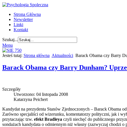
Strona Główna
Newsletter
Linki
Kontakt
Szukaj...
Menu
Jesteś tutaj:
Strona główna
Aktualności
Barack Obama czy Barry D
Barack Obama czy Barry Dunham? Uprzed
Szczegóły
Utworzono: 04 listopada 2008
Katarzyna Peichert
Kandydat na prezydenta Stanów Zjednoczonych – Barack Obama od dł
Zarówno specjaliści od wizerunku, komentatorzy polityczni, jak i wy
przytaczając tzw.
efekt Bradleya
czyli niechęć do publicznego przy
sondażach kandydata o odmiennym niż własny (zazwyczaj chodzi o p