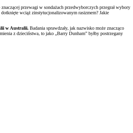
o znaczącej przewagi w sondażach przedwyborczych przegrał wybory
ą dotknięte wciąż zinstytucjonalizowanym rasizmem? Jakie
i w Australii.
Badania sprawdzały, jak nazwisko może znacząco
imienia z dzieciństwa, to jako „Barry Dunham” byłby postrzegany