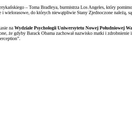
merykańskiego – Toma Bradleya, burmistrza Los Angeles, który pomim
e i wielorasowe, do których niewątpliwie Stany Zjednoczone należą, s
zasie na
Wydziale Psychologii Uniwersytetu Nowej Południowej Wali
y one, że gdyby Barack Obama zachował nazwisko matki i zdrobnienie 
erception”.