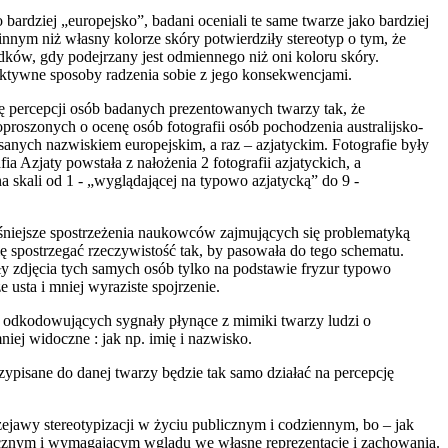
bardziej „europejsko”, badani oceniali te same twarze jako bardziej
nnym niż własny kolorze skóry potwierdziły stereotyp o tym, że
dków, gdy podejrzany jest odmiennego niż oni koloru skóry.
ktywne sposoby radzenia sobie z jego konsekwencjami.
 percepcji osób badanych prezentowanych twarzy tak, że
oproszonych o ocenę osób fotografii osób pochodzenia australijsko-
anych nazwiskiem europejskim, a raz – azjatyckim. Fotografie były
a Azjaty powstała z nałożenia 2 fotografii azjatyckich, a
 skali od 1 - „wyglądającej na typowo azjatycką” do 9 -
niejsze spostrzeżenia naukowców zajmujących się problematyką
ę spostrzegać rzeczywistość tak, by pasowała do tego schematu.
 zdjęcia tych samych osób tylko na podstawie fryzur typowo
usta i mniej wyraziste spojrzenie.
i odkodowujących sygnały płynące z mimiki twarzy ludzi o
iej widoczne : jak np. imię i nazwisko.
ypisane do danej twarzy będzie tak samo działać na percepcję
awy stereotypizacji w życiu publicznym i codziennym, bo – jak
ycznym i wymagającym wglądu we własne reprezentacje i zachowania.