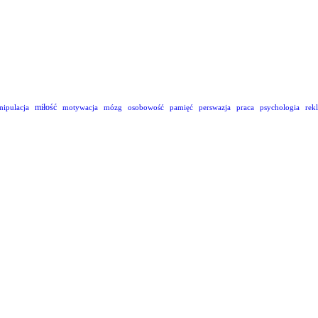
miłość
nipulacja
motywacja
mózg
osobowość
pamięć
perswazja
praca
psychologia
rek