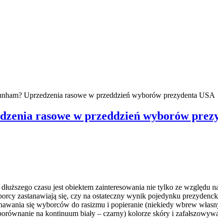
unham? Uprzedzenia rasowe w przeddzień wyborów prezydenta USA
zenia rasowe w przeddzień wyborów prez
uższego czasu jest obiektem zainteresowania nie tylko ze względu n
borcy zastanawiają się, czy na ostateczny wynik pojedynku prezydenck
znawania się wyborców do rasizmu i popieranie (niekiedy wbrew włas
orównanie na kontinuum biały – czarny) kolorze skóry i zafałszowyw