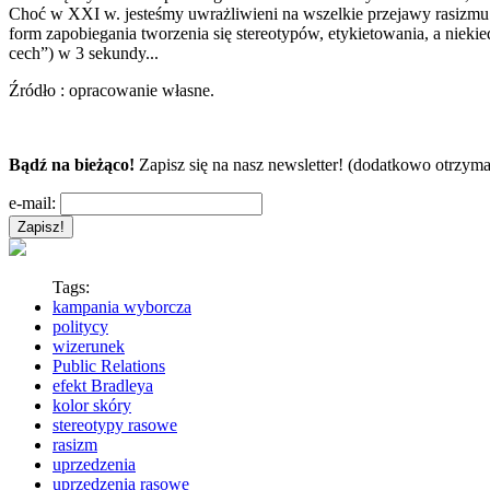
Choć w XXI w. jesteśmy uwrażliwieni na wszelkie przejawy rasizmu
form zapobiegania tworzenia się stereotypów, etykietowania, a niek
cech”) w 3 sekundy...
Źródło : opracowanie własne.
Bądź na bieżąco!
Zapisz się na nasz newsletter! (dodatkowo otrzyma
e-mail:
Tags:
kampania wyborcza
politycy
wizerunek
Public Relations
efekt Bradleya
kolor skóry
stereotypy rasowe
rasizm
uprzedzenia
uprzedzenia rasowe