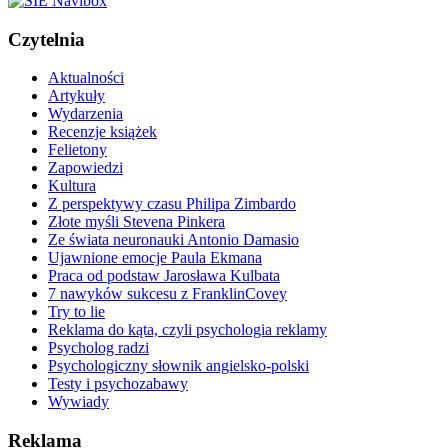
Czytelnia
Aktualności
Artykuły
Wydarzenia
Recenzje książek
Felietony
Zapowiedzi
Kultura
Z perspektywy czasu Philipa Zimbardo
Złote myśli Stevena Pinkera
Ze świata neuronauki Antonio Damasio
Ujawnione emocje Paula Ekmana
Praca od podstaw Jarosława Kulbata
7 nawyków sukcesu z FranklinCovey
Try to lie
Reklama do kąta, czyli psychologia reklamy
Psycholog radzi
Psychologiczny słownik angielsko-polski
Testy i psychozabawy
Wywiady
Reklama