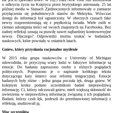
o odkryciu życia na Księżycu przez brytyjskiego astronautę. 25 lat
później media w Stanach Zjednoczonych informowały o zamiarze
przyłączenia się południowych stanów do Meksyku. Wówczas
dostęp do informacji był ograniczony. W obecnych czasach fake
newsy rozprzestrzeniają się z prędkością światła. Wiele osób w
ciemno udostępnia treści od swoich znajomych na Facebooku. Bez
żadnej refleksji uznają za prawdę nawet najbardziej kontrowersyjne
newsy. Dlaczego? Odpowiedzi można szukać w badaniach
naukowych, które powstały w ostatnich latach.
Gniew, który przysłania racjonalne myślenie
W 2015 roku grupa naukowców z University of Michigan
udowodniła, że przyczyną wiary ludzi w fałszywe informacje są
emocje. Do badania zaproszono osoby o różnych poglądach
politycznych. Poproszono je o napisanie krótkiego tekstu
dotyczącego kary śmierci oraz reformy imigracyjnej. Emocje
badanych były różne – jedna grupa poczuła lęk, druga gniew. W
kolejnym kroku podano uczestnikom badań nieprawdziwą
informację. Ci, którzy odczuwali gniew, mieli większą skłonność do
uwierzenia w nieprawdziwą informację związaną z ich poglądami.
Badani, którzy czuli lęk, podeszli do przedstawionej informacji z
refleksją, analizowali ją.
Moc szczegółów