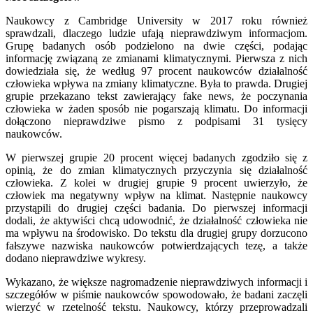
Naukowcy z Cambridge University w 2017 roku również
sprawdzali, dlaczego ludzie ufają nieprawdziwym informacjom.
Grupę badanych osób podzielono na dwie części, podając
informację związaną ze zmianami klimatycznymi. Pierwsza z nich
dowiedziała się, że według 97 procent naukowców działalność
człowieka wpływa na zmiany klimatyczne. Była to prawda. Drugiej
grupie przekazano tekst zawierający fake news, że poczynania
człowieka w żaden sposób nie pogarszają klimatu. Do informacji
dołączono nieprawdziwe pismo z podpisami 31 tysięcy
naukowców.
W pierwszej grupie 20 procent więcej badanych zgodziło się z
opinią, że do zmian klimatycznych przyczynia się działalność
człowieka. Z kolei w drugiej grupie 9 procent uwierzyło, że
człowiek ma negatywny wpływ na klimat. Następnie naukowcy
przystąpili do drugiej części badania. Do pierwszej informacji
dodali, że aktywiści chcą udowodnić, że działalność człowieka nie
ma wpływu na środowisko. Do tekstu dla drugiej grupy dorzucono
fałszywe nazwiska naukowców potwierdzających tezę, a także
dodano nieprawdziwe wykresy.
Wykazano, że większe nagromadzenie nieprawdziwych informacji i
szczegółów w piśmie naukowców spowodowało, że badani zaczęli
wierzyć w rzetelność tekstu. Naukowcy, którzy przeprowadzali