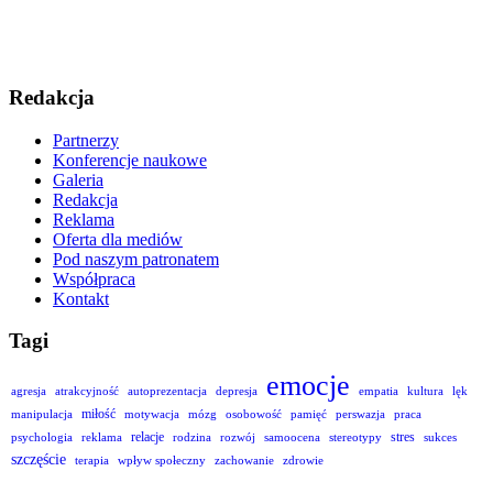
Redakcja
Partnerzy
Konferencje naukowe
Galeria
Redakcja
Reklama
Oferta dla mediów
Pod naszym patronatem
Współpraca
Kontakt
Tagi
emocje
agresja
atrakcyjność
autoprezentacja
depresja
empatia
kultura
lęk
miłość
manipulacja
motywacja
mózg
osobowość
pamięć
perswazja
praca
relacje
stres
psychologia
reklama
rodzina
rozwój
samoocena
stereotypy
sukces
szczęście
terapia
wpływ społeczny
zachowanie
zdrowie