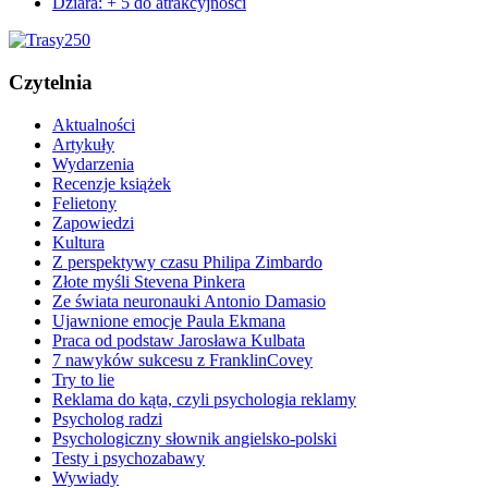
Dziara: + 5 do atrakcyjności
Czytelnia
Aktualności
Artykuły
Wydarzenia
Recenzje książek
Felietony
Zapowiedzi
Kultura
Z perspektywy czasu Philipa Zimbardo
Złote myśli Stevena Pinkera
Ze świata neuronauki Antonio Damasio
Ujawnione emocje Paula Ekmana
Praca od podstaw Jarosława Kulbata
7 nawyków sukcesu z FranklinCovey
Try to lie
Reklama do kąta, czyli psychologia reklamy
Psycholog radzi
Psychologiczny słownik angielsko-polski
Testy i psychozabawy
Wywiady