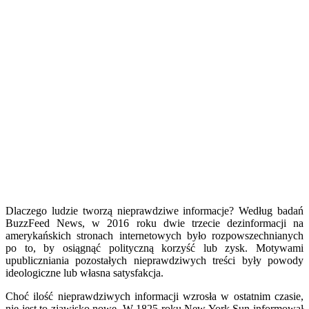
Dlaczego ludzie tworzą nieprawdziwe informacje? Według badań
BuzzFeed News, w 2016 roku dwie trzecie dezinformacji na
amerykańskich stronach internetowych było rozpowszechnianych
po to, by osiągnąć polityczną korzyść lub zysk. Motywami
upubliczniania pozostałych nieprawdziwych treści były powody
ideologiczne lub własna satysfakcja.
Choć ilość nieprawdziwych informacji wzrosła w ostatnim czasie,
nie jest to zjawisko nowe. W 1825 roku New York Sun informował