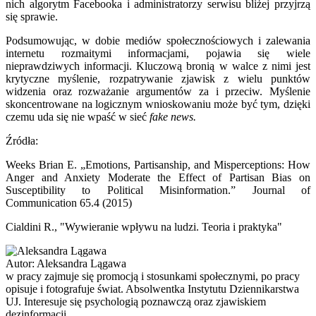
nich algorytm Facebooka i administratorzy serwisu bliżej przyjrzą
się sprawie.
Podsumowując, w dobie mediów społecznościowych i zalewania
internetu rozmaitymi informacjami, pojawia się wiele
nieprawdziwych informacji. Kluczową bronią w walce z nimi jest
krytyczne myślenie, rozpatrywanie zjawisk z wielu punktów
widzenia oraz rozważanie argumentów za i przeciw. Myślenie
skoncentrowane na logicznym wnioskowaniu może być tym, dzięki
czemu uda się nie wpaść w sieć
fake news.
Źródła:
Weeks Brian E. „Emotions, Partisanship, and Misperceptions: How
Anger and Anxiety Moderate the Effect of Partisan Bias on
Susceptibility to Political Misinformation.” Journal of
Communication 65.4 (2015)
Cialdini R., "Wywieranie wpływu na ludzi. Teoria i praktyka"
Autor:
Aleksandra Lągawa
w pracy zajmuje się promocją i stosunkami społecznymi, po pracy
opisuje i fotografuje świat. Absolwentka Instytutu Dziennikarstwa
UJ. Interesuje się psychologią poznawczą oraz zjawiskiem
dezinformacji.