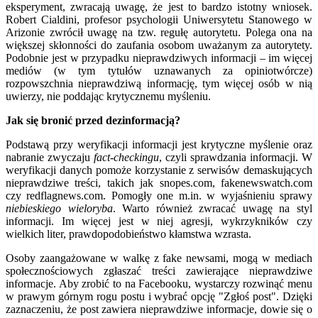
eksperyment, zwracają uwagę, że jest to bardzo istotny wniosek.
Robert Cialdini, profesor psychologii Uniwersytetu Stanowego w
Arizonie zwrócił uwagę na tzw. regułę autorytetu. Polega ona na
większej skłonności do zaufania osobom uważanym za autorytety.
Podobnie jest w przypadku nieprawdziwych informacji – im więcej
mediów (w tym tytułów uznawanych za opiniotwórcze)
rozpowszchnia nieprawdziwą informację, tym więcej osób w nią
uwierzy, nie poddając krytycznemu myśleniu.
Jak się bronić przed dezinformacją?
Podstawą przy weryfikacji informacji jest krytyczne myślenie oraz
nabranie zwyczaju
fact-checkingu
, czyli sprawdzania informacji. W
weryfikacji danych pomoże korzystanie z serwisów demaskujących
nieprawdziwe treści, takich jak snopes.com, fakenewswatch.com
czy redflagnews.com. Pomogły one m.in. w wyjaśnieniu sprawy
niebieskiego wieloryba
. Warto również zwracać uwagę na styl
informacji. Im więcej jest w niej agresji, wykrzykników czy
wielkich liter, prawdopodobieństwo kłamstwa wzrasta.
Osoby zaangażowane w walkę z fake newsami, mogą w mediach
społecznościowych zgłaszać treści zawierające nieprawdziwe
informacje. Aby zrobić to na Facebooku, wystarczy rozwinąć menu
w prawym górnym rogu postu i wybrać opcję "Zgłoś post". Dzięki
zaznaczeniu, że post zawiera nieprawdziwe informacje, dowie się o