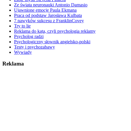
Ze świata neuronauki Antonio Damasio
Ujawnione emocje Paula Ekmana
Praca od podstaw Jarosława Kulbata
7 nawyków sukcesu z FranklinCovey
Try to lie
Reklama do kąta, czyli psychologia reklamy
Psycholog radzi
Psychologiczny słownik angielsko-polski
Testy i psychozabawy
Wywiady
Reklama