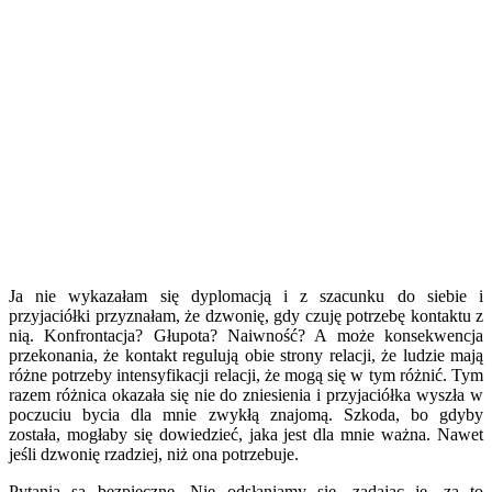
Ja nie wykazałam się dyplomacją i z szacunku do siebie i
przyjaciółki przyznałam, że dzwonię, gdy czuję potrzebę kontaktu z
nią. Konfrontacja? Głupota? Naiwność? A może konsekwencja
przekonania, że kontakt regulują obie strony relacji, że ludzie mają
różne potrzeby intensyfikacji relacji, że mogą się w tym różnić. Tym
razem różnica okazała się nie do zniesienia i przyjaciółka wyszła w
poczuciu bycia dla mnie zwykłą znajomą. Szkoda, bo gdyby
została, mogłaby się dowiedzieć, jaka jest dla mnie ważna. Nawet
jeśli dzwonię rzadziej, niż ona potrzebuje.
Pytania są bezpieczne. Nie odsłaniamy się, zadając je, za to