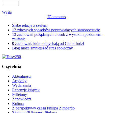
Wyślij
JComments
Słabe relacje z szefem
12 zdrowych sposobów poprawiających samopoczucie
13 zachowań pożądanych u osób z wysokim poziomem
zaufania
9 zachowań, które odpychają od Ciebie ludzi
Blog może zmniejszać stres społeczny
Czytelnia
Aktualności
Artykuły
Wydarzenia
Recenzje książek
Felietony
Zapowiedzi
Kultura
Z perspektywy czasu Philipa Zimbardo
Złote myśli Stevena Pinkera