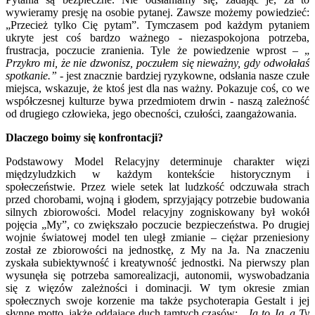
wywieramy presję na osobie pytanej. Zawsze możemy powiedzieć:
„Przecież tylko Cię pytam”. Tymczasem pod każdym pytaniem
ukryte jest coś bardzo ważnego - niezaspokojona potrzeba,
frustracja, poczucie zranienia. Tyle że powiedzenie wprost – „
Przykro mi, że nie dzwonisz, poczułem się nieważny, gdy odwołałaś
spotkanie.”
- jest znacznie bardziej ryzykowne, odsłania nasze czułe
miejsca, wskazuje, że ktoś jest dla nas ważny. Pokazuje coś, co we
współczesnej kulturze bywa przedmiotem drwin - naszą zależność
od drugiego człowieka, jego obecności, czułości, zaangażowania.
Dlaczego boimy się konfrontacji?
Podstawowy Model Relacyjny determinuje charakter więzi
międzyludzkich w każdym kontekście historycznym i
społeczeństwie. Przez wiele setek lat ludzkość odczuwała strach
przed chorobami, wojną i głodem, sprzyjający potrzebie budowania
silnych zbiorowości. Model relacyjny zogniskowany był wokół
pojęcia „My”, co zwiększało poczucie bezpieczeństwa. Po drugiej
wojnie światowej model ten uległ zmianie – ciężar przeniesiony
został ze zbiorowości na jednostkę, z My na Ja. Na znaczeniu
zyskała subiektywność i kreatywność jednostki. Na pierwszy plan
wysunęła się potrzeba samorealizacji, autonomii, wyswobadzania
się z więzów zależności i dominacji. W tym okresie zmian
społecznych swoje korzenie ma także psychoterapia Gestalt i jej
słynne motto, jakże oddające duch tamtych czasów:
„Ja to Ja, a Ty