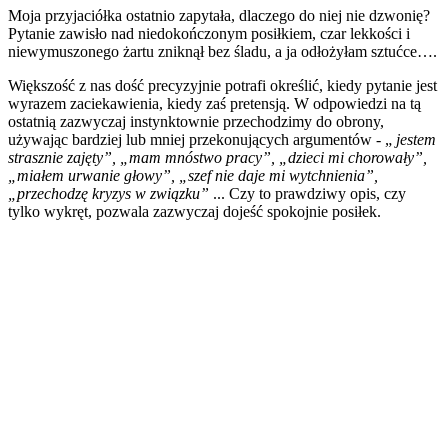
Moja przyjaciółka ostatnio zapytała, dlaczego do niej nie dzwonię?
Pytanie zawisło nad niedokończonym posiłkiem, czar lekkości i
niewymuszonego żartu zniknął bez śladu, a ja odłożyłam sztućce….
Większość z nas dość precyzyjnie potrafi określić, kiedy pytanie jest
wyrazem zaciekawienia, kiedy zaś pretensją. W odpowiedzi na tą
ostatnią zazwyczaj instynktownie przechodzimy do obrony,
używając bardziej lub mniej przekonujących argumentów - „
jestem
strasznie zajęty”, „mam mnóstwo pracy”, „dzieci mi chorowały”,
„miałem urwanie głowy”, „szef nie daje mi wytchnienia”,
„przechodzę kryzys w związku”
... Czy to prawdziwy opis, czy
tylko wykręt, pozwala zazwyczaj dojeść spokojnie posiłek.