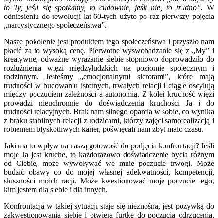
to Ty, jeśli się spotkamy, to cudownie, jeśli nie, to trudno”.
W
odniesieniu do rewolucji lat 60-tych użyto po raz pierwszy pojęcia
„narcystycznego społeczeństwa”.
Nasze pokolenie jest produktem tego społeczeństwa i przyszło nam
płacić za to wysoką cenę. Pierwotne wyswobadzanie się z „My” i
kreatywne, odważne wyrażanie siebie stopniowo doprowadziło do
rozluźnienia więzi międzyludzkich na poziomie społecznym i
rodzinnym. Jesteśmy „emocjonalnymi sierotami”, które mają
trudności w budowaniu istotnych, trwałych relacji i ciągle oscylują
między poczuciem zależności a autonomią. Z kolei kruchość więzi
prowadzi nieuchronnie do doświadczenia kruchości Ja i do
trudności relacyjnych. Brak nam silnego oparcia w sobie, co wynika
z braku stabilnych relacji z rodzicami, którzy zajęci samorealizacją i
robieniem błyskotliwych karier, poświęcali nam zbyt mało czasu.
Jaki ma to wpływ na naszą gotowość do podjęcia konfrontacji? Jeśli
moje Ja jest kruche, to każdorazowo doświadczenie bycia różnym
od Ciebie, może wywoływać we mnie poczucie trwogi. Może
budzić obawy co do mojej własnej adekwatności, kompetencji,
słuszności moich racji. Może kwestionować moje poczucie tego,
kim jestem dla siebie i dla innych.
Konfrontacja w takiej sytuacji staje się nieznośna, jest pożywką do
zakwestionowania siebie i otwiera furtkę do poczucia odrzucenia.