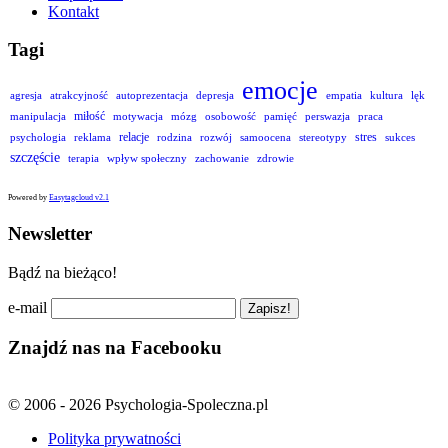
Kontakt
Tagi
emocje
agresja
atrakcyjność
autoprezentacja
depresja
empatia
kultura
lęk
miłość
manipulacja
motywacja
mózg
osobowość
pamięć
perswazja
praca
relacje
stres
psychologia
reklama
rodzina
rozwój
samoocena
stereotypy
sukces
szczęście
terapia
wpływ społeczny
zachowanie
zdrowie
Powered by
Easytagcloud v2.1
Newsletter
Bądź na bieżąco!
e-mail
Znajdź nas na Facebooku
© 2006 - 2026 Psychologia-Spoleczna.pl
Polityka prywatności