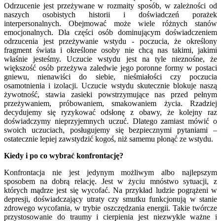
Odrzucenie jest przeżywane w rozmaity sposób, w zależności od
naszych osobistych historii i doświadczeń porażek
interpersonalnych. Obejmować może wiele różnych stanów
emocjonalnych. Dla części osób dominującym doświadczeniem
odrzucenia jest przeżywanie wstydu - poczucia, że określony
fragment świata i określone osoby nie chcą nas takimi, jakimi
właśnie jesteśmy. Uczucie wstydu jest na tyle nieznośne, że
większość osób przeżywa zaledwie jego poronne formy w postaci
gniewu, nienawiści do siebie, nieśmiałości czy poczucia
osamotnienia i izolacji. Uczucie wstydu skutecznie blokuje naszą
żywotność, stawia zasieki powstrzymujące nas przed pełnym
przeżywaniem, próbowaniem, smakowaniem życia. Rzadziej
decydujemy się ryzykować odsłonę z obawy, że kolejny raz
doświadczymy nieprzyjemnych uczuć. Dlatego zamiast mówić o
swoich uczuciach, posługujemy się bezpiecznymi pytaniami –
ostatecznie lepiej zawstydzić kogoś, niż samemu płonąć ze wstydu.
Kiedy i po co wybrać konfrontację?
Konfrontacja nie jest jedynym możliwym albo najlepszym
sposobem na dobrą relację. Jest w życiu mnóstwo sytuacji, z
których mądrze jest się wycofać. Na przykład ludzie pogrążeni w
depresji, doświadczający utraty czy smutku funkcjonują w stanie
zdrowego wycofania, w trybie oszczędzania energii. Takie twórcze
przystosowanie do traumy i cierpienia jest niezwykle ważne i