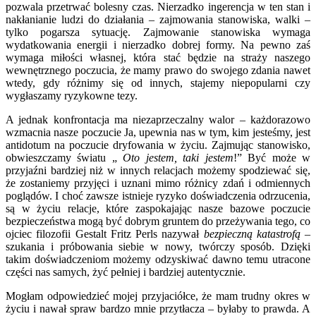
pozwala przetrwać bolesny czas. Nierzadko ingerencja w ten stan i
nakłanianie ludzi do działania – zajmowania stanowiska, walki –
tylko pogarsza sytuację. Zajmowanie stanowiska wymaga
wydatkowania energii i nierzadko dobrej formy. Na pewno zaś
wymaga miłości własnej, która stać będzie na straży naszego
wewnętrznego poczucia, że mamy prawo do swojego zdania nawet
wtedy, gdy różnimy się od innych, stajemy niepopularni czy
wygłaszamy ryzykowne tezy.
A jednak konfrontacja ma niezaprzeczalny walor – każdorazowo
wzmacnia nasze poczucie Ja, upewnia nas w tym, kim jesteśmy, jest
antidotum na poczucie dryfowania w życiu. Zajmując stanowisko,
obwieszczamy światu „
Oto jestem, taki jestem
!” Być może w
przyjaźni bardziej niż w innych relacjach możemy spodziewać się,
że zostaniemy przyjęci i uznani mimo różnicy zdań i odmiennych
poglądów. I choć zawsze istnieje ryzyko doświadczenia odrzucenia,
są w życiu relacje, które zaspokajając nasze bazowe poczucie
bezpieczeństwa mogą być dobrym gruntem do przeżywania tego, co
ojciec filozofii Gestalt Fritz Perls nazywał
bezpieczną katastrofą
–
szukania i próbowania siebie w nowy, twórczy sposób. Dzięki
takim doświadczeniom możemy odzyskiwać dawno temu utracone
części nas samych, żyć pełniej i bardziej autentycznie.
Mogłam odpowiedzieć mojej przyjaciółce, że mam trudny okres w
życiu i nawał spraw bardzo mnie przytłacza – byłaby to prawda. A