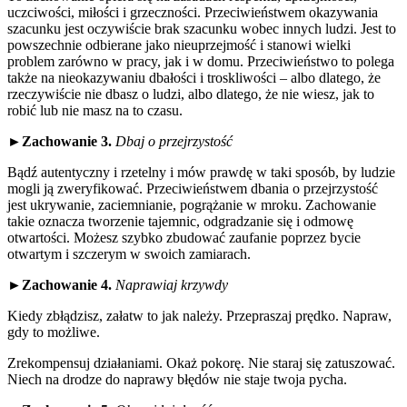
uczciwości, miłości i grzeczności. Przeciwieństwem okazywania
szacunku jest oczywiście brak szacunku wobec innych ludzi. Jest to
powszechnie odbierane jako nieuprzejmość i stanowi wielki
problem zarówno w pracy, jak i w domu. Przeciwieństwo to polega
także na nieokazywaniu dbałości i troskliwości – albo dlatego, że
rzeczywiście nie dbasz o ludzi, albo dlatego, że nie wiesz, jak to
robić lub nie masz na to czasu.
►
Zachowanie 3.
Dbaj o przejrzystość
Bądź autentyczny i rzetelny i mów prawdę w taki sposób, by ludzie
mogli ją zweryfikować. Przeciwieństwem dbania o przejrzystość
jest ukrywanie, zaciemnianie, pogrążanie w mroku. Zachowanie
takie oznacza tworzenie tajemnic, odgradzanie się i odmowę
otwartości. Możesz szybko zbudować zaufanie poprzez bycie
otwartym i szczerym w swoich zamiarach.
►
Zachowanie 4.
Naprawiaj krzywdy
Kiedy zbłądzisz, załatw to jak należy. Przepraszaj prędko. Napraw,
gdy to możliwe.
Zrekompensuj działaniami. Okaż pokorę. Nie staraj się zatuszować.
Niech na drodze do naprawy błędów nie staje twoja pycha.