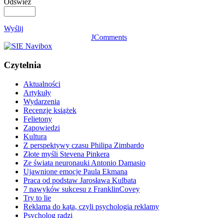
Odśwież
Wyślij
JComments
Czytelnia
Aktualności
Artykuły
Wydarzenia
Recenzje książek
Felietony
Zapowiedzi
Kultura
Z perspektywy czasu Philipa Zimbardo
Złote myśli Stevena Pinkera
Ze świata neuronauki Antonio Damasio
Ujawnione emocje Paula Ekmana
Praca od podstaw Jarosława Kulbata
7 nawyków sukcesu z FranklinCovey
Try to lie
Reklama do kąta, czyli psychologia reklamy
Psycholog radzi