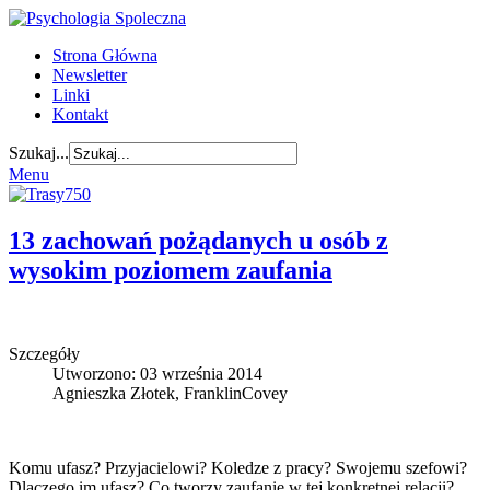
Strona Główna
Newsletter
Linki
Kontakt
Szukaj...
Menu
13 zachowań pożądanych u osób z
wysokim poziomem zaufania
Szczegóły
Utworzono: 03 września 2014
Agnieszka Złotek, FranklinCovey
Komu ufasz? Przyjacielowi? Koledze z pracy? Swojemu szefowi?
Dlaczego im ufasz? Co tworzy zaufanie w tej konkretnej relacji?