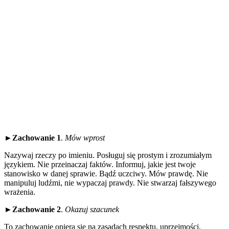
►
Zachowanie 1
.
Mów wprost
Nazywaj rzeczy po imieniu. Posługuj się prostym i zrozumiałym
językiem. Nie przeinaczaj faktów. Informuj, jakie jest twoje
stanowisko w danej sprawie. Bądź uczciwy. Mów prawdę. Nie
manipuluj ludźmi, nie wypaczaj prawdy. Nie stwarzaj fałszywego
wrażenia.
►
Zachowanie 2
.
Okazuj szacunek
To zachowanie opiera się na zasadach respektu, uprzejmości,