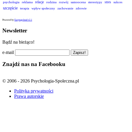
relacje
stres
psychologia
reklama
rodzina
rozwój
samoocena
stereotypy
sukces
szczęście
terapia
wpływ społeczny
zachowanie
zdrowie
Powered by
Easytagcloud v2.1
Newsletter
Bądź na bieżąco!
e-mail
Znajdź nas na Facebooku
© 2006 - 2026 Psychologia-Spoleczna.pl
Polityka prywatności
Prawa autorskie