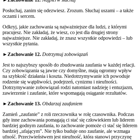
Posłuchaj, zanim się odezwiesz. Zrozum. Słuchaj uszami – a także
oczami i sercem.
Odkryj, jakie zachowania są najważniejsze dla ludzi, z którymi
pracujesz. Nie zakładaj, że wiesz, co jest dla drugiej strony
najważniejsze. Nie zakładaj, że znasz wszystkie odpowiedzi – lub
wszystkie pytania.
►
Zachowanie 12.
Dotrzymuj zobowiązań
Jest to najszybszy sposób do zbudowania zaufania w każdej relacji.
Czy zobowiązania są jawne czy domyślne, mają ogromny wpływ
na szybkość działania i koszta. Niedotrzymywanie ich powoduje
rodzenie się wątpliwości, podejrzeń, cynizmu i nieufności.
Dotrzymywanie zobowiązań rodzi natomiast nadzieję i entuzjazm,
zawierzenie i zaufanie, które wspomagają osiąganie rezultatów.
►
Zachowanie 13.
Obdarzaj zaufaniem
Zamień „zaufanie” z roli rzeczownika w rolę czasownika. Podczas
gdy inne zachowania pomagają ci stać się człowiekiem lub liderem
bardziej godnym zaufania, to zachowanie pomoże ci stać się liderem
bardziej „ufającym”. Nie tylko buduje ono zaufanie, ale wzmaga
ufność. Przeciwieństwem jest nieufność, która stanowi przyczynę