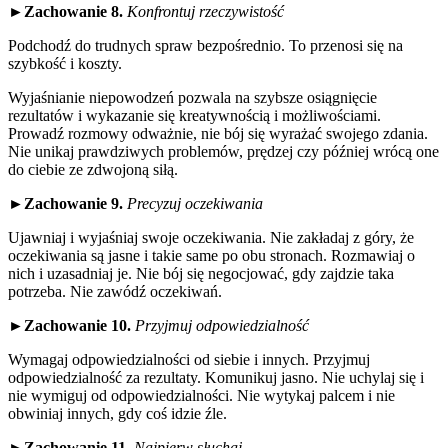
►
Zachowanie 8.
Konfrontuj rzeczywistość
Podchodź do trudnych spraw bezpośrednio. To przenosi się na
szybkość i koszty.
Wyjaśnianie niepowodzeń pozwala na szybsze osiągnięcie
rezultatów i wykazanie się kreatywnością i możliwościami.
Prowadź rozmowy odważnie, nie bój się wyrażać swojego zdania.
Nie unikaj prawdziwych problemów, prędzej czy później wrócą one
do ciebie ze zdwojoną siłą.
►
Zachowanie 9.
Precyzuj oczekiwania
Ujawniaj i wyjaśniaj swoje oczekiwania. Nie zakładaj z góry, że
oczekiwania są jasne i takie same po obu stronach. Rozmawiaj o
nich i uzasadniaj je. Nie bój się negocjować, gdy zajdzie taka
potrzeba. Nie zawódź oczekiwań.
►
Zachowanie 10.
Przyjmuj odpowiedzialność
Wymagaj odpowiedzialności od siebie i innych. Przyjmuj
odpowiedzialność za rezultaty. Komunikuj jasno. Nie uchylaj się i
nie wymiguj od odpowiedzialności. Nie wytykaj palcem i nie
obwiniaj innych, gdy coś idzie źle.
►
Zachowanie 11.
Najpierw słuchaj