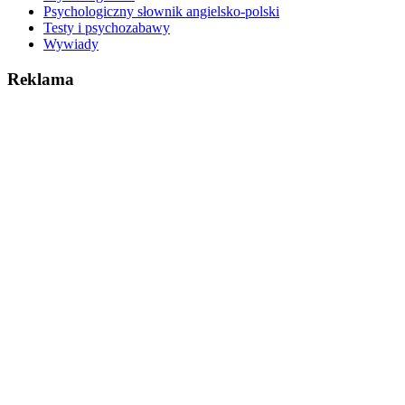
Psychologiczny słownik angielsko-polski
Testy i psychozabawy
Wywiady
Reklama