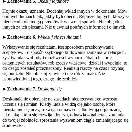
►
Zachowanie 5.
Okazuj lojalność
Hojnie okazuj uznanie. Doceniaj wkład innych w dokonania. Mów
o innych ludziach tak, jakby byli obecni. Reprezentuj tych, którzy są
nieobecni i nie mogą przemówić w swojej sprawie. Nie obgaduj
innych za ich plecami. Nie ujawniaj poufnych informacji o innych.
►
Zachowanie 6.
Wykazuj się rezultatami
Wykazywanie się rezultatami jest sposobem przekonywania
sceptyków. To sposób szybkiego budowania zaufania w relacjach,
zyskiwania swobody i możliwości wyboru. Dbaj o historię
osiągniętych rezultatów, rób rzeczy właściwe, działaj i wypełniaj to,
do czego zostałeś przeznaczony. Realizuj rzeczy na czas i trzymaj
się budżetu. Nie obiecuj za wiele i nie rób za mało. Nie
usprawiedliwiaj tego, czego nie zrobiłeś.
►
Zachowanie 7.
Doskonal się
Doskonalenie opiera się na zasadach nieprzerwanego wzrostu,
uczenia się i zmian. Kiedy ludzie widzą cię jako osobę, która
nieustannie się uczy, rozwija i odnawia – albo twoją organizację
jako taką, która się rozwija, doucza, odnawia – nabierają zaufania
do twojej zdolności sprostania wyzwaniom ciągle zmieniającego się
środowiska.