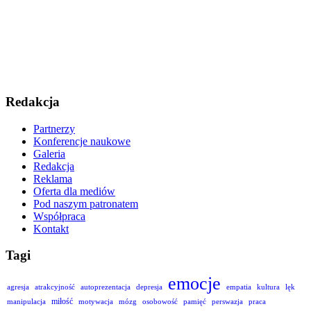
Redakcja
Partnerzy
Konferencje naukowe
Galeria
Redakcja
Reklama
Oferta dla mediów
Pod naszym patronatem
Współpraca
Kontakt
Tagi
emocje
agresja
atrakcyjność
autoprezentacja
depresja
empatia
kultura
lęk
miłość
manipulacja
motywacja
mózg
osobowość
pamięć
perswazja
praca