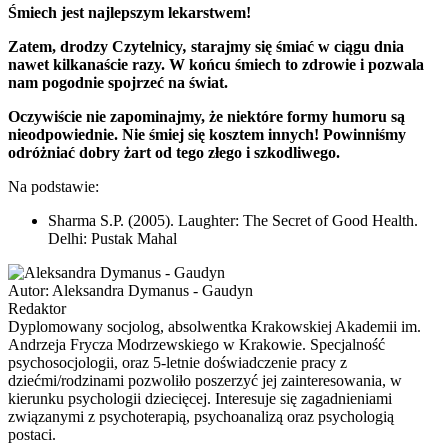
Śmiech jest najlepszym lekarstwem!
Zatem, drodzy Czytelnicy
,
starajmy się śmiać w ciągu dnia
nawet kilkanaście razy. W końcu śmiech to zdrowie i pozwala
nam pogodnie spojrzeć na świat.
Oczywiście nie zapominajmy, że niektóre formy humoru są
nieodpowiednie. Nie śmiej się kosztem innych! Powinniśmy
odróżniać dobry żart od tego złego i szkodliwego.
Na podstawie:
Sharma S.P. (2005). Laughter: The Secret of Good Health.
Delhi: Pustak Mahal
Autor:
Aleksandra Dymanus - Gaudyn
Redaktor
Dyplomowany socjolog, absolwentka Krakowskiej Akademii im.
Andrzeja Frycza Modrzewskiego w Krakowie. Specjalność
psychosocjologii, oraz 5-letnie doświadczenie pracy z
dziećmi/rodzinami pozwoliło poszerzyć jej zainteresowania, w
kierunku psychologii dziecięcej. Interesuje się zagadnieniami
związanymi z psychoterapią, psychoanalizą oraz psychologią
postaci.