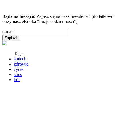
Bądź na bieżąco!
Zapisz się na nasz newsletter! (dodatkowo
otrzymasz eBooka "Iluzje codzienności")
e-mail:
Tags:
śmiech
zdrowie
życie
stres
ból