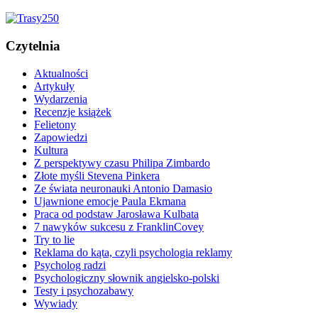
Czytelnia
Aktualności
Artykuły
Wydarzenia
Recenzje książek
Felietony
Zapowiedzi
Kultura
Z perspektywy czasu Philipa Zimbardo
Złote myśli Stevena Pinkera
Ze świata neuronauki Antonio Damasio
Ujawnione emocje Paula Ekmana
Praca od podstaw Jarosława Kulbata
7 nawyków sukcesu z FranklinCovey
Try to lie
Reklama do kąta, czyli psychologia reklamy
Psycholog radzi
Psychologiczny słownik angielsko-polski
Testy i psychozabawy
Wywiady