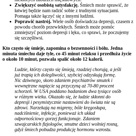
Zwiększyć osobistą satysfakcję.
Śmiech może sprawić, że
łatwiej będzie nam radzić sobie z trudnymi sytuacjami.
Pomaga także łączyć się z innymi ludźmi.
Poprawić nastrój.
Wiele osób doświadcza depresji, czasem z
powodu chorób przewlekłych. Śmiech może pomóc
zmniejszyć poziom depresji i lęku, co sprawi, że poczujemy
się szczęśliwsi.
Kto często się śmieje, zapomina o bezsenności i bólu. Jedna
minuta śmiechu daje tyle, co 45 minut relaksu i przedłuża życie
o około 10 minut, pozwala spalić około 12 kalorii.
Ludzie, którzy często się śmieją, rzadziej chorują, a jeśli
już trapią ich dolegliwości, szybciej odzyskują formę.
Nic dziwnego, skoro zdaniem psychiatrów smutek i
wewnętrzne napięcie są przyczyną aż 70-80 procent
schorzeń. W USA poddano badaniom dwa tysiące osób
w różnym wieku. Okazało się, że ludzie skłonni do
depresji i pesymistycznie nastawieni do świata nie są
zdrowi. Narzekają na migreny, bóle kręgosłupa,
nadciśnienie, infekcje, ponieważ ich układ
odpornościowy gorzej funkcjonuje. Zdaniem
szwajcarskich fizjologów, smutne dzieci wolniej rosną,
gdyż śmiech pobudza produkcję hormonu wzrostu.