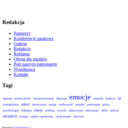
Redakcja
Partnerzy
Konferencje naukowe
Galeria
Redakcja
Reklama
Oferta dla mediów
Pod naszym patronatem
Współpraca
Kontakt
Tagi
emocje
agresja
atrakcyjność
autoprezentacja
depresja
empatia
kultura
lęk
miłość
manipulacja
motywacja
mózg
osobowość
pamięć
perswazja
praca
relacje
stres
psychologia
reklama
rodzina
rozwój
samoocena
stereotypy
sukces
szczęście
terapia
wpływ społeczny
zachowanie
zdrowie
Powered by
Easytagcloud v2.1