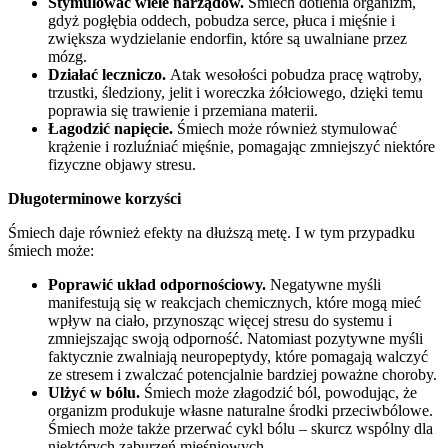
Stymulować wiele narządów.
Śmiech dotlenia organizm,
gdyż pogłębia oddech, pobudza serce, płuca i mięśnie i
zwiększa wydzielanie endorfin, które są uwalniane przez
mózg.
Działać leczniczo.
Atak wesołości pobudza pracę wątroby,
trzustki, śledziony, jelit i woreczka żółciowego, dzięki temu
poprawia się trawienie i przemiana materii.
Łagodzić napięcie.
Śmiech może również stymulować
krążenie i rozluźniać mięśnie, pomagając zmniejszyć niektóre
fizyczne objawy stresu.
Długoterminowe korzyści
Śmiech daje również efekty na dłuższą metę. I w tym przypadku
śmiech może:
Poprawić układ odpornościowy.
Negatywne myśli
manifestują się w reakcjach chemicznych, które mogą mieć
wpływ na ciało, przynosząc więcej stresu do systemu i
zmniejszając swoją odporność. Natomiast pozytywne myśli
faktycznie zwalniają neuropeptydy, które pomagają walczyć
ze stresem i zwalczać potencjalnie bardziej poważne choroby.
Ulżyć w bólu.
Śmiech może złagodzić ból, powodując, że
organizm produkuje własne naturalne środki przeciwbólowe.
Śmiech może także przerwać cykl bólu – skurcz wspólny dla
niektórych zaburzeń mięśniowych.