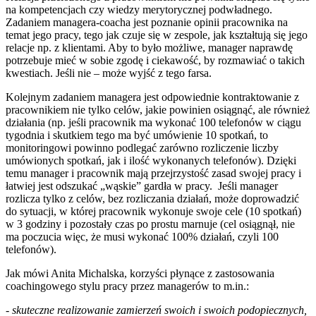
na kompetencjach czy wiedzy merytorycznej podwładnego.
Zadaniem managera-coacha jest poznanie opinii pracownika na
temat jego pracy, tego jak czuje się w zespole, jak kształtują się jego
relacje np. z klientami. Aby to było możliwe, manager naprawdę
potrzebuje mieć w sobie zgodę i ciekawość, by rozmawiać o takich
kwestiach. Jeśli nie – może wyjść z tego farsa.
Kolejnym zadaniem managera jest odpowiednie kontraktowanie z
pracownikiem nie tylko celów, jakie powinien osiągnąć, ale również
działania (np. jeśli pracownik ma wykonać 100 telefonów w ciągu
tygodnia i skutkiem tego ma być umówienie 10 spotkań, to
monitoringowi powinno podlegać zarówno rozliczenie liczby
umówionych spotkań, jak i ilość wykonanych telefonów). Dzięki
temu manager i pracownik mają przejrzystość zasad swojej pracy i
łatwiej jest odszukać „wąskie” gardła w pracy. Jeśli manager
rozlicza tylko z celów, bez rozliczania działań, może doprowadzić
do sytuacji, w której pracownik wykonuje swoje cele (10 spotkań)
w 3 godziny i pozostały czas po prostu marnuje (cel osiągnął, nie
ma poczucia więc, że musi wykonać 100% działań, czyli 100
telefonów).
Jak mówi Anita Michalska, korzyści płynące z zastosowania
coachingowego stylu pracy przez managerów to m.in.:
- skuteczne realizowanie zamierzeń swoich i swoich podopiecznych,