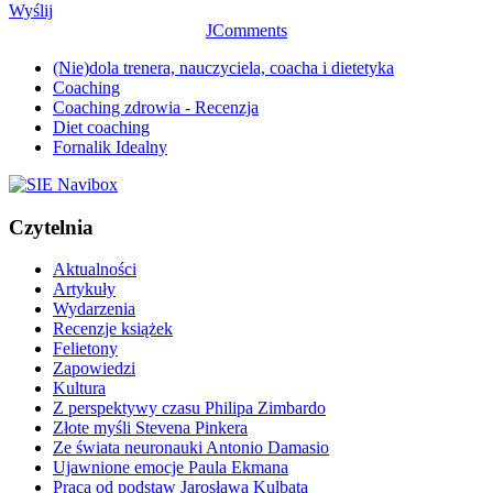
Wyślij
JComments
(Nie)dola trenera, nauczyciela, coacha i dietetyka
Coaching
Coaching zdrowia - Recenzja
Diet coaching
Fornalik Idealny
Czytelnia
Aktualności
Artykuły
Wydarzenia
Recenzje książek
Felietony
Zapowiedzi
Kultura
Z perspektywy czasu Philipa Zimbardo
Złote myśli Stevena Pinkera
Ze świata neuronauki Antonio Damasio
Ujawnione emocje Paula Ekmana
Praca od podstaw Jarosława Kulbata