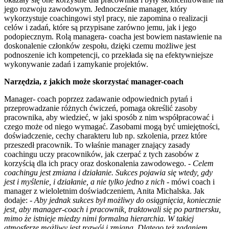
jego rozwoju zawodowym. Jednocześnie manager, który
wykorzystuje coachingowi styl pracy, nie zapomina o realizacji
celów i zadań, które są przypisane zarówno jemu, jak i jego
podopiecznym. Rolą managera- coacha jest bowiem nastawienie na
doskonalenie członków zespołu, dzięki czemu możliwe jest
podnoszenie ich kompetencji, co przekłada się na efektywniejsze
wykonywanie zadań i zamykanie projektów.
Narzędzia, z jakich może skorzystać manager-coach
Manager- coach poprzez zadawanie odpowiednich pytań i
przeprowadzanie różnych ćwiczeń, pomaga określić zasoby
pracownika, aby wiedzieć, w jaki sposób z nim współpracować i
czego może od niego wymagać. Zasobami mogą być umiejętności,
doświadczenie, cechy charakteru lub np. szkolenia, przez które
przeszedł pracownik. To właśnie manager znający zasady
coachingu uczy pracowników, jak czerpać z tych zasobów z
korzyścią dla ich pracy oraz doskonalenia zawodowego. -
Celem
coachingu jest zmiana i działanie. Sukces pojawia się wtedy, gdy
jest i myślenie, i działanie, a nie tylko jedno z nich
- mówi coach i
manager z wieloletnim doświadczeniem, Anita Michalska. Jak
dodaje: -
Aby jednak sukces był możliwy do osiągnięcia, koniecznie
jest, aby manager-coach i pracownik, traktowali się po partnersku,
mimo że istnieje miedzy nimi formalna hierarchia. W takiej
atmosferze możliwy jest rozwój i zmiana. Dlatego też zadaniem