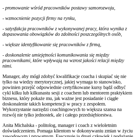
- promowanie wśród pracowników postawy samorozwoju,
- wzmocnienie pozycji firmy na rynku,
- satysfakcja pracowników z wykonywanej pracy, która wynika z
dopasowania obowiązków do zdolności poszczególnych osób,
- większe identyfikowanie się pracowników z firmą,
- doskonalenie umiejętności komunikowania się między
pracownikami, które wpływają na wzrost jakości relacji między
nimi.
Manager, aby mógł zdobyć kwalifikacje coacha i skupiać się nie
tylko na wiedzy merytorycznej, jakiej wymaga to stanowisko,
powinien przejść odpowiednie certyfikowane kursy bądź odbyć
cykl kilku lub kilkunastu sesji z coachem lub mentorem praktykiem
biznesu, który pokaże mu, jak ważne jest posiadanie i ciągłe
doskonalenie takich kompetencji w pracy z zespołem.
Wykorzystanie narzędzi coachingowych to większa szansa na
rozwój nie tylko jednostek, ale i całego przedsiębiorstwa.
Anita Michalska - politolog, manager i coach z wieloletnim
doświadczeniem. Pomaga klientom w dokonywaniu zmian w życiu
zawodowym i prywatnym. Fascynuje ją drugi człowiek i podążanie