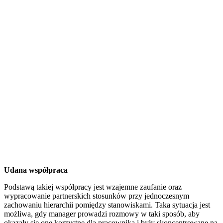
Udana współpraca
Podstawą takiej współpracy jest wzajemne zaufanie oraz
wypracowanie partnerskich stosunków przy jednoczesnym
zachowaniu hierarchii pomiędzy stanowiskami. Taka sytuacja jest
możliwa, gdy manager prowadzi rozmowy w taki sposób, aby
okazały się one korzystne dla pracownika i były skoncentrowane na