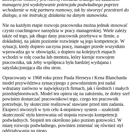
managera jest wydobywanie potencjału podwładnego poprzez
wchodzenie w rolę partnera rozmowy, tak by stworzyć przestrzeń do
dialogu, a nie instrukcję działania na danym stanowisku
.
Nie na każdym etapie rozwoju pracownika można jednak stosować
czysto coachingowe narzędzia w pracy managerskiej. Wiele zależy
także od tego, jak długo dany pracownik przebywa w firmie, a
dokładniej, na jakim poziomie rozwinięte są jego kompetencje. W
sytuacji, kiedy dopiero zaczyna pracę, manager przede wszystkim
wprowadza go w obowiązki, a dopiero na kolejnych etapach
wchodzi w rolę coacha lub mentora, który kieruje rozwojem
pracownika, tak żeby współpraca była bardziej wydajana i
satysfakcjonująca dla obu stron.
Opracowany w 1968 roku przez Paula Herseya i Kena Blancharda
model przywództwa sytuacyjnego z powodzeniem jest nadal
wdrażany zarówno w największych firmach, jak i średnich i małych
przedsiębiorstwach. Model ten opiera się na założeniu, że dobry szef
powinien dostarczać pracownikowi tego, czego ten pracownik
potrzebuje, by skutecznie realizować stawiane przed nim zadania.
Eksperci stworzyli w tym celu 4-stopniowy system – uzależnili
skuteczność stylu kierowania od stopnia rozwoju kompetencji
podwładnych. Stopień ten określono jako poziom gotowości. W
miarę rozwoju podwładnego, powinien zmieniać się również styl
oddziaływania na niego.