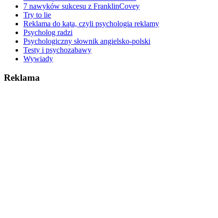
7 nawyków sukcesu z FranklinCovey
Try to lie
Reklama do kąta, czyli psychologia reklamy
Psycholog radzi
Psychologiczny słownik angielsko-polski
Testy i psychozabawy
Wywiady
Reklama