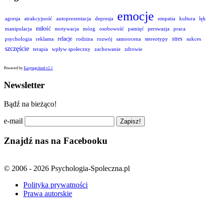
emocje
agresja
atrakcyjność
autoprezentacja
depresja
empatia
kultura
lęk
miłość
manipulacja
motywacja
mózg
osobowość
pamięć
perswazja
praca
relacje
stres
psychologia
reklama
rodzina
rozwój
samoocena
stereotypy
sukces
szczęście
terapia
wpływ społeczny
zachowanie
zdrowie
Powered by
Easytagcloud v2.1
Newsletter
Bądź na bieżąco!
e-mail
Znajdź nas na Facebooku
© 2006 - 2026 Psychologia-Spoleczna.pl
Polityka prywatności
Prawa autorskie