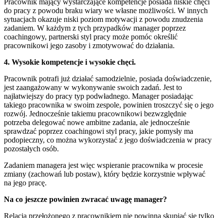
Pracownik mający wystarczające kompetencje posiada niskie chęci
do pracy z powodu braku wiary we własne możliwości. W innych
sytuacjach okazuje niski poziom motywacji z powodu znudzenia
zadaniem. W każdym z tych przypadków manager poprzez
coachingowy, partnerski styl pracy może pomóc określić
pracownikowi jego zasoby i zmotywować do działania.
4. Wysokie kompetencje i wysokie chęci.
Pracownik potrafi już działać samodzielnie, posiada doświadczenie,
jest zaangażowany w wykonywanie swoich zadań. Jest to
najłatwiejszy do pracy typ podwładnego. Manager posiadając
takiego pracownika w swoim zespole, powinien troszczyć się o jego
rozwój. Jednocześnie takiemu pracownikowi bezwzględnie
potrzeba delegować nowe ambitne zadania, ale jednocześnie
sprawdzać poprzez coachingowi styl pracy, jakie pomysły ma
podopieczny, co można wykorzystać z jego doświadczenia w pracy
pozostałych osób.
Zadaniem managera jest więc wspieranie pracownika w procesie
zmiany (zachowań lub postaw), który będzie korzystnie wpływać
na jego pracę.
Na co jeszcze powinien zwracać uwagę manager?
Relacja przełożonego z pracownikiem nie powinna skupiać się tylko